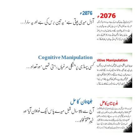
2076ء
آئزل میری پوتی ہے‘ یہ تین برس کی ہے اور یہ سارا…
Cognitive Manipulation
کسی پہاڑی پر جنگلی مرغیاں رہتی تھیں‘ وہ تعداد…
بلوچستان کا حل
آج سے 15 سال قبل میرے پاس ایک نوجوان آیا‘ وہ
خیبرپختونخواہ…