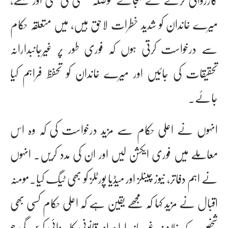
میرے خاندان کو شدید خطرات لاحق ہیں، میں متعلقہ حکام
سے درخواست کرتی ہوں کہ فوری طور پر غیرجانبدارانہ
تحقیقات کی جائیں اور میرے خاندان کو تحفظ فراہم کیا
جائے۔
انہوں نے اعلی حکام سے مزید درخواست کی کہ وہ اس
معاملے میں فوری ایکشن لیں اور ان کی مدد کریں۔ انہوں
نے اہم دفاتر، نیوز چینلز اور میڈیا پورٹلز کو بھی ٹیگ کیا۔مومنہ
اقبال نے مزید کہا کہ مجھے یقین ہے کہ اعلی حکام کسی بھی
شخص کے خلاف غیر جانبدارانہ اور قانونی کارروائی کریں گی جو