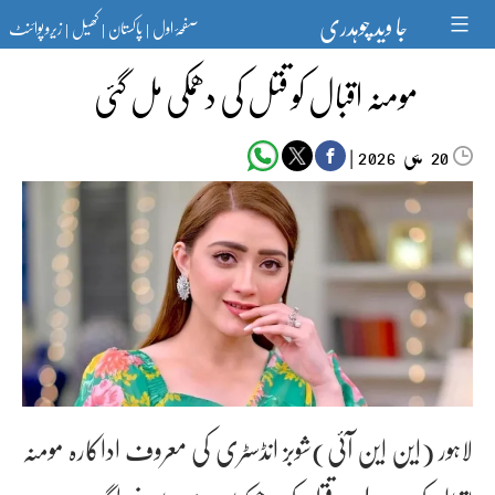
Ski
جا وید چوہدری
صفحۂ اول
پاکستان
کھیل
زیرو پوائنٹ
t
|
|
|
conten
مومنہ اقبال کو قتل کی دھمکی مل گئی
مئی‬‮
|
2026
20
لاہور (این این آئی)شوبز انڈسٹری کی معروف اداکارہ مومنہ