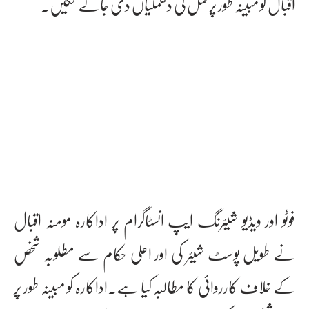
اقبال کو مبینہ طور پر قتل کی دھمکیاں دی جانے لگیں۔
فوٹو اور ویڈیو شیئرنگ ایپ انسٹاگرام پر اداکارہ مومنہ اقبال
نے طویل پوسٹ شیئر کی اور اعلی حکام سے مطلوبہ شخص
کے خلاف کارروائی کا مطالبہ کیا ہے۔اداکارہ کو مبینہ طور پر