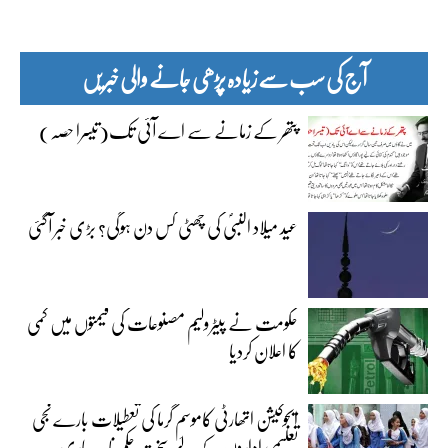
آج کی سب سے زیادہ پڑھی جانے والی خبریں
پتھر کے زمانے سے اے آئی تک(تیسرا حصہ)
عید میلاد النبیؐ کی چھٹی کس دن ہوگی؟ بڑی خبر آگئی
حکومت نے پیٹرولیم مصنوعات کی قیمتوں میں کمی
کا اعلان کردیا
ایجوکیشن اتھارٹی کاموسمِ گرما کی تعطیلات بارے نجی
تعلیمی اداروں کے لیے سخت حکم نامہ جاری