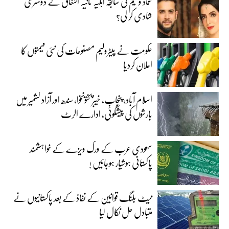
عماد وسیم کی سابقہ اہلیہ ثانیہ اشفاق نے دوسری
شادی کر لی؟
حکومت نے پیٹرولیم مصنوعات کی نئی قیمتوں کا
اعلان کردیا
اسلام آباد، پنجاب، خیبرپختونخوا، سندھ اور آزاد کشمیر میں
بارشوں کی پیشگوئی، ادارے الرٹ
سعودی عرب کے ورک ویزے کے خواہشمند
پاکستانی ہوشیار ہوجائیں !
نیٹ بلنگ قوانین کے نفاذ کے بعد پاکستانیوں نے
متبادل حل نکال لیا