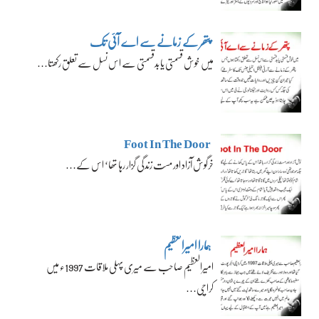
پتھر کے زمانے سے اے آئی تک
میں خوش قسمتی یا بدقسمتی سے اس نسل سے تعلق رکھتا…
Foot In The Door
خرگوش آزاد اور مست زندگی گزار رہا تھا‘ اس کے…
ہمارا امیرالعظیم
امیرالعظیم صاحب سے میری پہلی ملاقات 1997ء میں
کراچی…