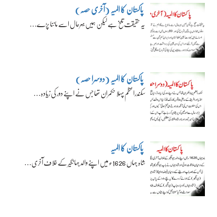
پاکستان کا المیہ (آخری حصہ)
یہ حقیقت تلخ ہے لیکن ہمیں بہرحال اسے ماننا پڑے…
پاکستان کا المیہ (دوسرا حصہ)
سکندراعظم پہلا حکمران تھا جس نے اپنے دور کی زیادہ…
پاکستان کا المیہ
شاہ جہاں 1626ء میں اپنے والد جہانگیر کے خلاف آخری…