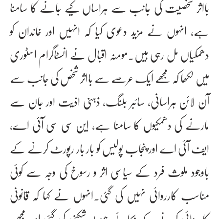
بااثر شخصیت کی جانب سے ہراساں کیے جانے کا سامنا
ہے، انہوں نے مزید دعوی کیا کہ انہیں اور خاندان کو
دھمکیاں مل رہی ہیں۔مومنہ اقبال نے انسٹاگرام اسٹوری
میں لکھا کہ مجھے ایک عرصے سے بااثر شخص کی جانب سے
آن لائن ہراسانی، سائبر بلنگ، ذہنی اذیت اور جان سے
مارنے کی دھمکیوں کا سامنا ہے، این سی سی آئی اے،
ایف آئی اے اور پنجاب پولیس کو بار بار رپورٹ کرنے کے
باوجود ملوث فرد کے سیاسی اثر و رسوخ کی وجہ سے کوئی
مناسب کارروائی نہیں کی گئی۔انہوں نے کہا کہ قانونی
کارروائی کرنے کے بجائے حوصلہ شکنی کی گئی اور مجھے،