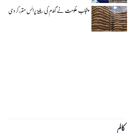
پنجاب حکومت نے گندم کی ریلیز پرائس مقرر کر دی‎
کالم