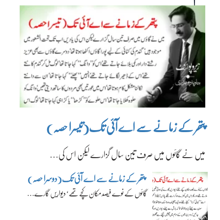
پتھر کے زمانے سے اے آئی تک(تیسرا حصہ)
میں نے گائوں میں صرف تین سال گزارے لیکن اس کی…
پتھر کے زمانے سے اے آئی تک(دوسرا حصہ)
گائوں کے نوے فیصد مکان کچے تھے‘ دیواریں گارے…