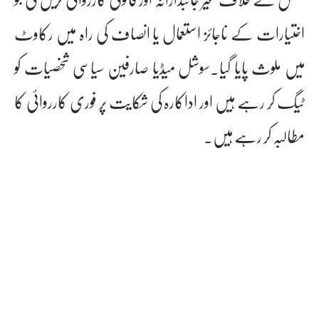
اختیارات کے ناجائز استعمال یا انصاف کی راہ میں رکاوٹ
میں ملوث پایا گیا۔سوشل میڈیا صارفین سیاسی شخصیات کو
ٹیگ کر رہے ہیں اور اداکارہ کی شکایت پر فوری کارروائی کا
مطالبہ کر رہے ہیں۔