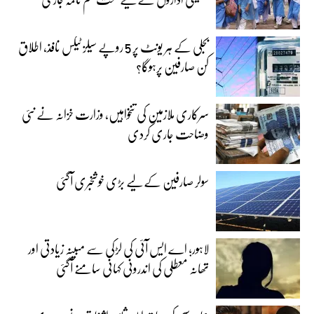
بجلی کے ہر یونٹ پر 5 روپے سیلز ٹیکس نافذ، اطلاق
کن صارفین پرہوگا؟
سرکاری ملازمین کی تنخواہیں، وزارت خزانہ نے نئی
وضاحت جاری کردی
سولر صارفین کے لیے بڑی خوشخبری آگئی
لاہور؛ اے ایس آئی کی لڑکی سے مبینہ زیادتی اور
تھانہ معطلی کی اندرونی کہانی سامنے آگئی