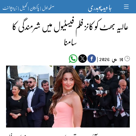
Ski
جا وید چوہدری
صفحۂ اول
پاکستان
کھیل
زیرو پوائنٹ
t
|
|
|
conten
عالیہ بھٹ کو کانز فلم فیسٹیول میں شرمندگی کا
سامنا
مئی‬‮
|
2026
14