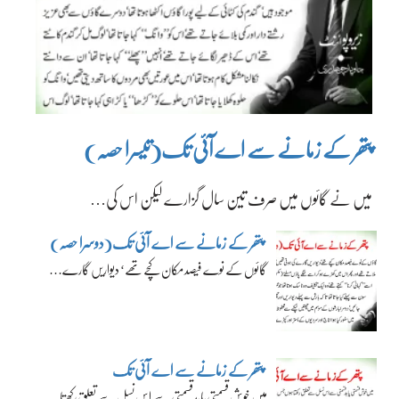
پتھر کے زمانے سے اے آئی تک(تیسرا حصہ)
میں نے گائوں میں صرف تین سال گزارے لیکن اس کی…
پتھر کے زمانے سے اے آئی تک(دوسرا حصہ)
گائوں کے نوے فیصد مکان کچے تھے‘ دیواریں گارے…
پتھر کے زمانے سے اے آئی تک
میں خوش قسمتی یا بدقسمتی سے اس نسل سے تعلق رکھتا…