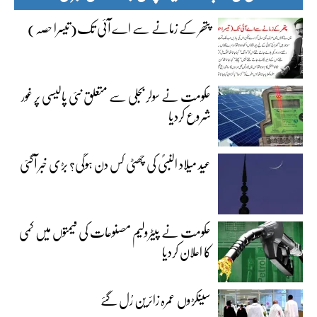
پتھر کے زمانے سے اے آئی تک(تیسرا حصہ)
حکومت نے سولر بجلی سے متعلق نئی پالیسی پر غور
شروع کردیا
عید میلاد النبیؐ کی چھٹی کس دن ہوگی؟ بڑی خبر آگئی
حکومت نے پیٹرولیم مصنوعات کی قیمتوں میں کمی
کا اعلان کردیا
سینکڑوں عمرہ زائرین رُل گئے