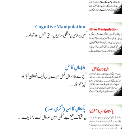
Cognitive Manipulation
کسی پہاڑی پر جنگلی مرغیاں رہتی تھیں‘ وہ تعداد…
بلوچستان کا حل
آج سے 15 سال قبل میرے پاس ایک نوجوان آیا‘ وہ
خیبرپختونخواہ…
پاکستان کا المیہ (آخری حصہ)
یہ حقیقت تلخ ہے لیکن ہمیں بہرحال اسے ماننا پڑے…