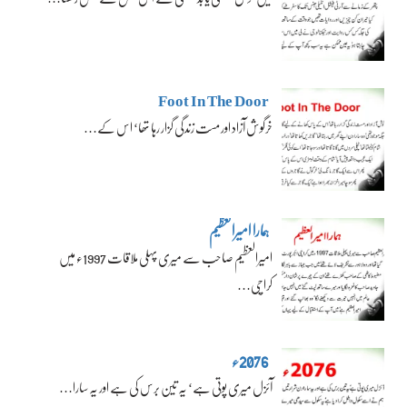
Foot In The Door
خرگوش آزاد اور مست زندگی گزار رہا تھا‘ اس کے…
ہمارا امیرالعظیم
امیرالعظیم صاحب سے میری پہلی ملاقات 1997ء میں
کراچی…
2076ء
آئزل میری پوتی ہے‘ یہ تین برس کی ہے اور یہ سارا…