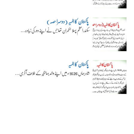
پاکستان کا المیہ (دوسرا حصہ)
سکندراعظم پہلا حکمران تھا جس نے اپنے دور کی زیادہ…
پاکستان کا المیہ
شاہ جہاں 1626ء میں اپنے والد جہانگیر کے خلاف آخری…