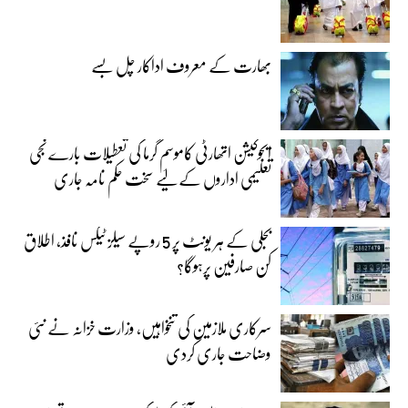
بھارت کے معروف اداکار چل بسے
ایجوکیشن اتھارٹی کاموسمِ گرما کی تعطیلات بارے نجی
تعلیمی اداروں کے لیے سخت حکم نامہ جاری
بجلی کے ہر یونٹ پر 5 روپے سیلز ٹیکس نافذ، اطلاق
کن صارفین پرہوگا؟
سرکاری ملازمین کی تنخواہیں، وزارت خزانہ نے نئی
وضاحت جاری کردی