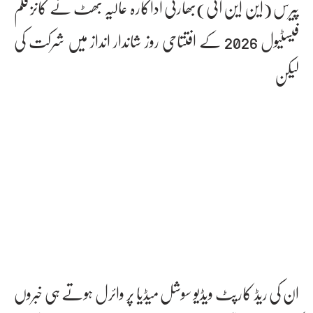
پیرس (این این آئی)بھارتی اداکارہ عالیہ بھٹ نے کانز فلم
فیسٹیول 2026 کے افتتاحی روز شاندار انداز میں شرکت کی
لیکن
ان کی ریڈ کارپٹ ویڈیو سوشل میڈیا پر وائرل ہوتے ہی خبروں