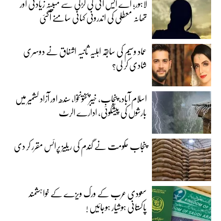
لاہور؛ اے ایس آئی کی لڑکی سے مبینہ زیادتی اور
تھانہ معطلی کی اندرونی کہانی سامنے آگئی
عماد وسیم کی سابقہ اہلیہ ثانیہ اشفاق نے دوسری
شادی کر لی؟
اسلام آباد، پنجاب، خیبرپختونخوا، سندھ اور آزاد کشمیر میں
بارشوں کی پیشگوئی، ادارے الرٹ
پنجاب حکومت نے گندم کی ریلیز پرائس مقرر کر دی‎
سعودی عرب کے ورک ویزے کے خواہشمند
پاکستانی ہوشیار ہوجائیں !