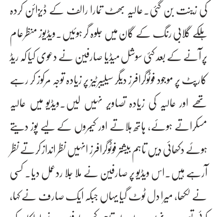
کی زینت بن گئی۔عالیہ بھٹ تمارا رالف کے ڈیزائن کردہ
ہلکے گلابی رنگ کے گان میں جلوہ گر ہوئیں۔ویڈیوز منظرعام
پر آنے کے بعد کئی سوشل میڈیا صارفین نے دعوی کیا کہ ریڈ
کارپٹ پر موجود فوٹوگرافرز دیگر سیلیبرٹیز پر زیادہ توجہ مرکوز کر رہے
تھے اور عالیہ کی زیادہ تصاویر نہیں لیں۔ویڈیو میں عالیہ
مسکراتے ہوئے، ہاتھ ہلاتے اور کیمروں کے لیے پوز دیتے
ہوئے دکھائی دیں تاہم بیشتر فوٹوگرافرز انہیں نظر انداز کرتے نظر
آرہے ہیں۔اس ویڈیو پر صارفین نے ملا جلا ردعمل دیا۔ کسی
نے لکھا، میرا دل ٹوٹ گیا یہاں جبکہ ایک صارف نے کہا،