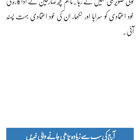
کوئی تصویر ہی نہیں لے رہا۔تاہم کچھ صارفین نے اداکارہ کی
خود اعتمادی کو سراہا اور لکھا، ان کی خود اعتمادی بہت پسند
آئی۔
آج کی سب سے زیادہ پڑھی جانے والی خبریں