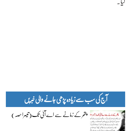
کیا۔
آج کی سب سے زیادہ پڑھی جانے والی خبریں
پتھر کے زمانے سے اے آئی تک(تیسرا حصہ)