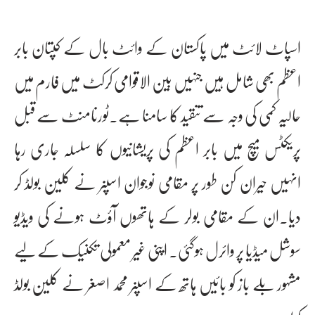
اسپاٹ لائٹ میں پاکستان کے وائٹ بال کے کپتان بابر
اعظم بھی شامل ہیں جنہیں بین الاقوامی کرکٹ میں فارم میں
حالیہ کمی کی وجہ سے تنقید کا سامنا ہے۔ٹورنامنٹ سے قبل
پریکٹس میچ میں بابر اعظم کی پریشانیوں کا سلسلہ جاری رہا
انہیں حیران کن طور پر مقامی نوجوان اسپنر نے کلین بولڈ کر
دیا۔ان کے مقامی بولر کے ہاتھوں آؤٹ ہونے کی ویڈیو
سوشل میڈیا پر وائرل ہوگئی۔ اپنی غیر معمولی تکنیک کے لیے
مشہور بلے باز کو بائیں ہاتھ کے اسپنر محمد اصغر نے کلین بولڈ