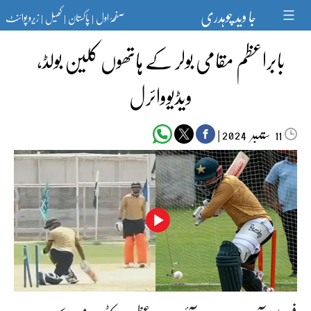
Ski
جا وید چوہدری
صفحۂ اول
پاکستان
کھیل
زیرو پوائنٹ
t
|
|
|
conten
بابراعظم مقامی بولر کے ہاتھوں کلین بولڈ،
ویڈیووائرل
ستمبر‬‮
|
2024
11