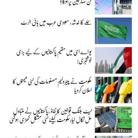
کن صارفین پرہوگا؟
حملے کا خدشہ، سعودی عرب میں ہائی الرٹ
یو اے ای میں مقیم پاکستانیوں کے لیے بڑی
خوشخبری!
حکومت نے پیٹرولیم مصنوعات کی نئی قیمتوں کا
اعلان کردیا
نیٹ بلنگ قوانین کا نفاذ ،پاکستانیوں نے متبادل
حل نکال لیا،حکومت کیلئے نئی مشکل کھڑی ہوگئی