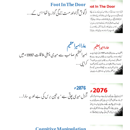
Foot In The Door
خرگوش آزاد اور مست زندگی گزار رہا تھا‘ اس کے…
ہمارا امیرالعظیم
امیرالعظیم صاحب سے میری پہلی ملاقات 1997ء میں
کراچی…
2076ء
آئزل میری پوتی ہے‘ یہ تین برس کی ہے اور یہ سارا…
Cognitive Manipulation