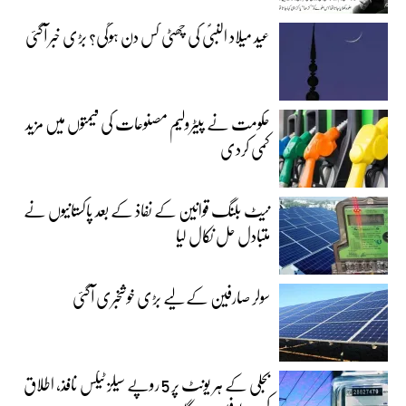
عید میلاد النبیؐ کی چھٹی کس دن ہوگی؟ بڑی خبر آگئی
حکومت نے پیٹرولیم مصنوعات کی قیمتوں میں مزید
کمی کردی
نیٹ بلنگ قوانین کے نفاذ کے بعد پاکستانیوں نے
متبادل حل نکال لیا
سولر صارفین کے لیے بڑی خوشخبری آگئی
بجلی کے ہر یونٹ پر 5 روپے سیلز ٹیکس نافذ، اطلاق