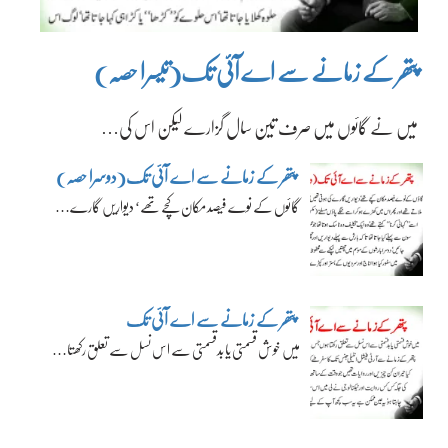
پتھر کے زمانے سے اے آئی تک(تیسرا حصہ)
میں نے گائوں میں صرف تین سال گزارے لیکن اس کی…
پتھر کے زمانے سے اے آئی تک(دوسرا حصہ)
گائوں کے نوے فیصد مکان کچے تھے‘ دیواریں گارے…
پتھر کے زمانے سے اے آئی تک
میں خوش قسمتی یا بدقسمتی سے اس نسل سے تعلق رکھتا…