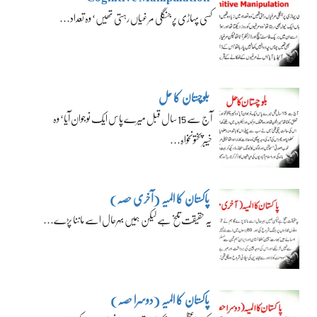
کسی پہاڑی پر جنگلی مرغیاں رہتی تھیں‘ وہ تعداد…
بلوچستان کا حل
آج سے 15 سال قبل میرے پاس ایک نوجوان آیا‘ وہ
خیبرپختونخواہ…
پاکستان کا المیہ (آخری حصہ)
یہ حقیقت تلخ ہے لیکن ہمیں بہرحال اسے ماننا پڑے…
پاکستان کا المیہ (دوسرا حصہ)