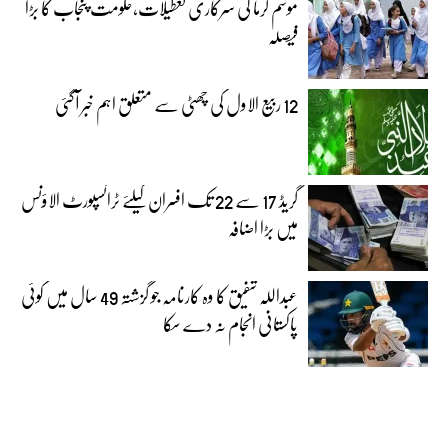
موسم گرما کی سرکاری تعطیلات،حکومت پنجاب کا بڑا
فیصلہ
12 ربیع الاول کی چھٹی سے متعلق اہم خبر آگئی
گریڈ 17 سے 22 تک افسران کیلئے ٹرانسپورٹ الاؤنس
میں بڑا اضافہ
عبداللہ شفیق کا وہ کارنامہ جو گزشتہ 49 سال میں کوئی
پاکستانی انجام نہ دے سکا