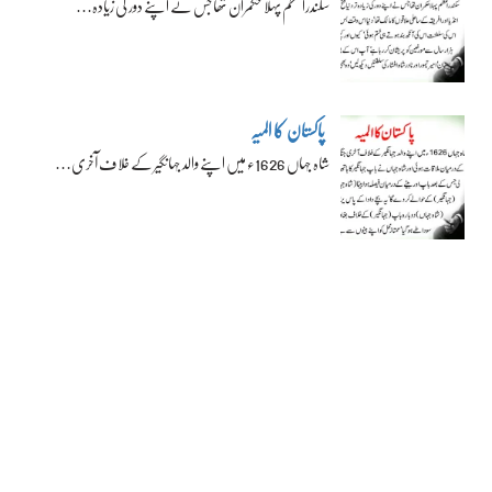
سکندراعظم پہلا حکمران تھا جس نے اپنے دور کی زیادہ…
پاکستان کا المیہ
شاہ جہاں 1626ء میں اپنے والد جہانگیر کے خلاف آخری…