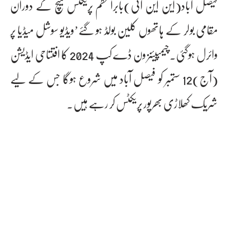
فیصل آباد(این این آئی)بابراعظم پریکٹس میچ کے دوران
مقامی بولر کے ہاتھوں کلین بولڈ ہو گئے’ویڈیو سوشل میڈیا پر
وائرل ہوگئی۔چیمپیئنز ون ڈے کپ 2024 کا افتتاحی ایڈیشن
(آج)12 ستمبر کو فیصل آباد میں شروع ہوگا جس کے لیے
شریک کھلاڑی بھرپور پریکٹس کر رہے ہیں۔