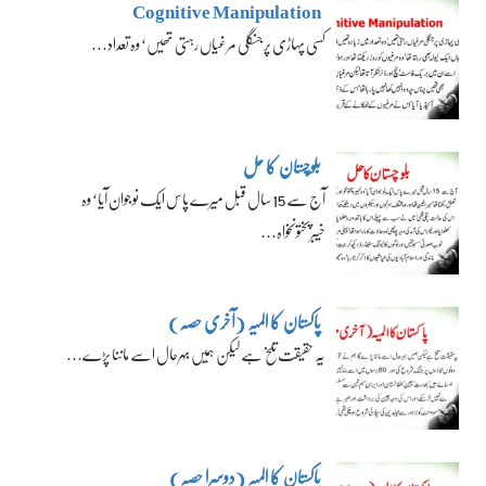
Cognitive Manipulation
کسی پہاڑی پر جنگلی مرغیاں رہتی تھیں‘ وہ تعداد…
بلوچستان کا حل
آج سے 15 سال قبل میرے پاس ایک نوجوان آیا‘ وہ
خیبرپختونخواہ…
پاکستان کا المیہ (آخری حصہ)
یہ حقیقت تلخ ہے لیکن ہمیں بہرحال اسے ماننا پڑے…
پاکستان کا المیہ (دوسرا حصہ)