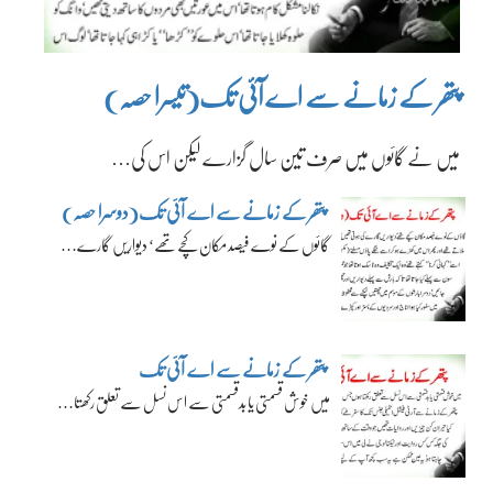
پتھر کے زمانے سے اے آئی تک(تیسرا حصہ)
میں نے گائوں میں صرف تین سال گزارے لیکن اس کی…
پتھر کے زمانے سے اے آئی تک(دوسرا حصہ)
گائوں کے نوے فیصد مکان کچے تھے‘ دیواریں گارے…
پتھر کے زمانے سے اے آئی تک
میں خوش قسمتی یا بدقسمتی سے اس نسل سے تعلق رکھتا…