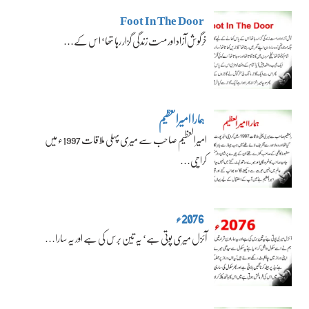
Foot In The Door
خرگوش آزاد اور مست زندگی گزار رہا تھا‘ اس کے…
ہمارا امیرالعظیم
امیرالعظیم صاحب سے میری پہلی ملاقات 1997ء میں
کراچی…
2076ء
آئزل میری پوتی ہے‘ یہ تین برس کی ہے اور یہ سارا…