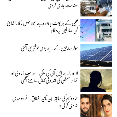
وضاحت جاری کردی
بجلی کے ہر یونٹ پر 5 روپے سیلز ٹیکس نافذ، اطلاق
کن صارفین پرہوگا؟
سولر صارفین کے لیے بڑی خوشخبری آگئی
لاہور؛ اے ایس آئی کی لڑکی سے مبینہ زیادتی اور
تھانہ معطلی کی اندرونی کہانی سامنے آگئی
عماد وسیم کی سابقہ اہلیہ ثانیہ اشفاق نے دوسری
شادی کر لی؟