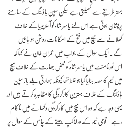
بہتر طریقے سے کھیلتی ہے لیکن سپن باؤلنگ کے سامنے
پریشان ہوتی ہے اس لئے یاسر شاہ کو آسٹریلیا کے خلاف
کھلانے سے میچ میں فتح کے امکانات روشن ہو جائیں
گے۔ ایک سوال کے جواب میں عمران خان نے کہا کہ
اس ٹورنامنٹ میں یاسر شاہ کو محض بھارت کے خلاف میچ
میں ٹیم کا حصہ بنایا گیا جو غلط تھا کیونکہ بھارتی بلے باز سپن
باؤلنگ کے خلاف بہترین کارکردگی کا مظاہرہ کرتے ہیں اور
یہی وجہ ہے کہ وہ اس میچ میں کارکردگی دکھانے میں ناکام
رہے۔ قومی ٹیم کے ورلڈکپ جیتے کے چانس کے سوال پر