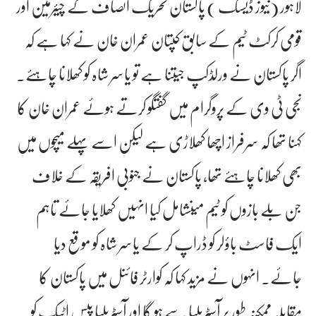
لاہور (نیوز ڈیسک ) پاکستان تحریک انصاف کے چیئرمین اور
قومی کرکٹ ٹیم کے سابق کپتان عمران خان نے کہا ہے کہ
اگر پاکستان نے ورلڈکپ جیتنا ہے تو یاسر شاہ کو کھلانا چاہئے۔
نجی ٹی وی کے پروگرام میں گفتگو کرتے ہوئے عمران خان کا
کہنا تھا کہ سرفراز اچھا کھلاڑی ہے لیکن اسے پہلے میچوں میں
بھی کھلانا چاہئے تھا، پاکستان نے جنوبی افریقہ کے خلاف
جن بلے بازوں کو ٹیم میںشامل کیا انہیں کھلایا جائے تاہم
ایک فاسٹ باؤلر کو ڈراپ کر کے یاسر شاہ کو موقع دیا
جائے۔ انہوں نے مزید کہا کہ کوارٹر فائنل میں پاکستان کا
مقابلہ ممکنہ طور پر آسٹریلیا سے ہو گا اور آسٹریلیا پیس اٹیک کو