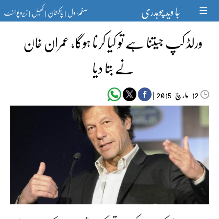
Ski
جا وید چوہدری
صفحۂ اول
پاکستان
کھیل
زیرو پوائنٹ
t
|
|
|
conten
ورلڈ کپ جیتنا ہے تو کیا کرنا ہوگا، عمران خان
نے بتا دیا
مارچ‬‮
|
2015
12