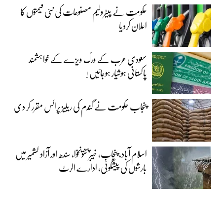
حکومت نے پیٹرولیم مصنوعات کی نئی قیمتوں کا
اعلان کردیا
سعودی عرب کے ورک ویزے کے خواہشمند
پاکستانی ہوشیار ہوجائیں !
پنجاب حکومت نے گندم کی ریلیز پرائس مقرر کر دی‎
اسلام آباد، پنجاب، خیبرپختونخوا، سندھ اور آزاد کشمیر میں
بارشوں کی پیشگوئی، ادارے الرٹ