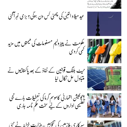
عید میلاد النبیؐ کی چھٹی کس دن ہوگی؟ بڑی خبر آگئی
حکومت نے پیٹرولیم مصنوعات کی قیمتوں میں مزید
کمی کردی
نیٹ بلنگ قوانین کے نفاذ کے بعد پاکستانیوں نے
متبادل حل نکال لیا
ایجوکیشن اتھارٹی کاموسمِ گرما کی تعطیلات بارے نجی
تعلیمی اداروں کے لیے سخت حکم نامہ جاری
سرکاری ملازمین کی تنخواہیں، وزارت خزانہ نے نئی