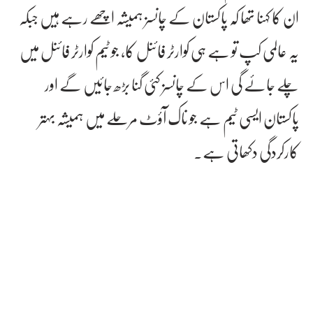
ان کا کہنا تھا کہ پاکستان کے چانسز ہمیشہ اچھے رہے ہیں جبکہ
یہ عالمی کپ تو ہے ہی کوارٹر فائنل کا، جو ٹیم کوارٹر فائنل میں
چلے جائے گی اس کے چانسز کئی گنا بڑھ جائیں گے اور
پاکستان ایسی ٹیم ہے جو ناک آؤٹ مرحلے میں ہمیشہ بہتر
کارکردگی دکھاتی ہے۔