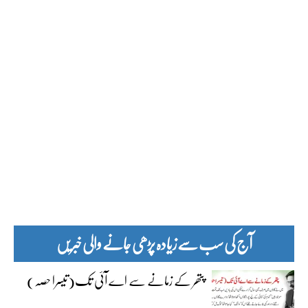
آج کی سب سے زیادہ پڑھی جانے والی خبریں
پتھر کے زمانے سے اے آئی تک(تیسرا حصہ)