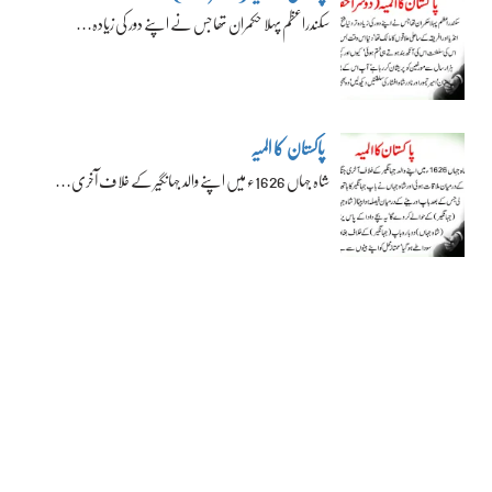
سکندراعظم پہلا حکمران تھا جس نے اپنے دور کی زیادہ…
پاکستان کا المیہ
شاہ جہاں 1626ء میں اپنے والد جہانگیر کے خلاف آخری…