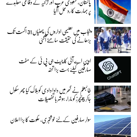
پاکستان، سعودی عرب اور ترکیہ کے دفاعی معاہدے
پر بھارت کا رد عمل آگیا
پنجاب میں تعلیمی اداروں کی چھٹیاں 31 اگست تک
بڑھانے کی حقیقت سامنے آگئی
اوپن اے آئی کا چیٹ جی پی ٹی کے مفت
صارفین کیلئے بہت بڑا تحفہ
طالبعلم نے گھر میں دادا دادی کو ہلاک کیا پھر سکول
جاکر 5ٹیچرز کو مارا، ہوشربا تفصیلات
سولر صارفین کےلئے خوشخبری، حکوت کا بڑا اعلان