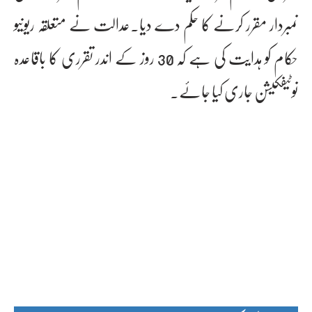
نمبردار مقرر کرنے کا حکم دے دیا۔عدالت نے متعلقہ ریونیو
حکام کو ہدایت کی ہے کہ 30 روز کے اندر تقرری کا باقاعدہ
نوٹیفکیشن جاری کیا جائے۔