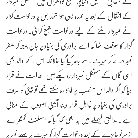
کے مطابق تحصیل دنیاپور ضلع لودھراں میں مستقل نمبردار
کے انتقال کے بعد یہ عہدہ خالی ہوا تھا، جس پر درخواست گزار
نے نمبردار بننے کے لیے درخواست جمع کرائی۔درخواست
گزار کا موقف تھا کہ اسے برادری کی بنیاد پر جان بوجھ کر صفر
نمبر دے کر میرٹ سے باہر کیا گیا حالانکہ اس کے والد بھی
اسی گاں کے مستقل نمبردار رہ چکے ہیں۔عدالت نے قرار
دیا کہ اگر والد اس منصب پر فائز رہ سکتے تھے تو بیٹی کو صرف
برادری کی بنیاد پر نااہل قرار دینا آئینی اصولوں کے منافی
ہے۔عدالتی فیصلے میں یہ بھی کہا گیا کہ اسسٹنٹ کمشنر نے
ازسرنو جائزے کے بعد درخواست گزار کو میرٹ پر پہلے نمبر پر