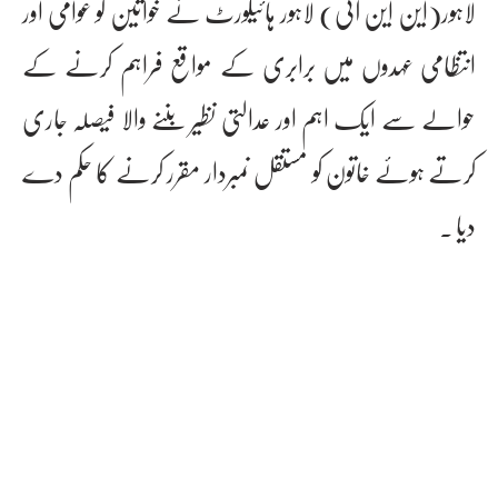
لاہور(این این آئی) لاہور ہائیکورٹ نے خواتین کو عوامی اور
انتظامی عہدوں میں برابری کے مواقع فراہم کرنے کے
حوالے سے ایک اہم اور عدالتی نظیر بننے والا فیصلہ جاری
کرتے ہوئے خاتون کو مستقل نمبردار مقرر کرنے کا حکم دے
دیا ۔