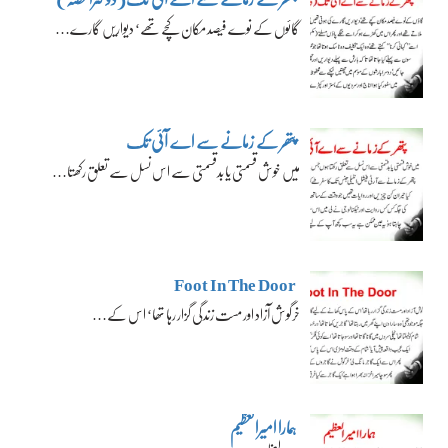
گائوں کے نوے فیصد مکان کچے تھے‘ دیواریں گارے…
پتھر کے زمانے سے اے آئی تک
میں خوش قسمتی یا بدقسمتی سے اس نسل سے تعلق رکھتا…
Foot In The Door
خرگوش آزاد اور مست زندگی گزار رہا تھا‘ اس کے…
ہمارا امیرالعظیم