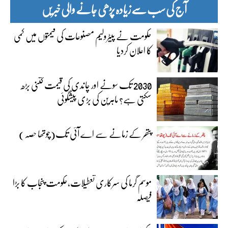
آج کی سب سے زیادہ پڑھی جانے والی خبریں
حکومت نے پیٹرولیم مصنوعات کی قیمتوں میں کمی
کا اعلان کردیا
2030 تک سونے اور چاندی کی قیمت کتنی بڑھ
سکتی ہے؟ ماہرین کی بڑی پیشگوئی
پتھر کے زمانے سے اے آئی تک(چوتھا حصہ)
موسم گرما کی سرکاری تعطیلات،حکومت پنجاب کا بڑا
فیصلہ