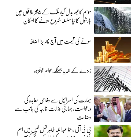
موسم کا تیور بدل گیا، ملک کے بیشتر علاقوں میں
بارشوں کا نیا سلسلہ شروع ہونے کا امکان
سونے کی قیمت میں آج پھر بڑا اضافہ
زلزلے کے شدید جھٹکے،عوام خوفزدہ
بھارت کی اسرائیل سے دفاعی معاہدہ کی
درخواست، بھارتی وزارت خارجہ کی جانب سے
وضاحت
پی ٹی آئی رہنما عبداللہ طاہر قتل کیس میں اہم