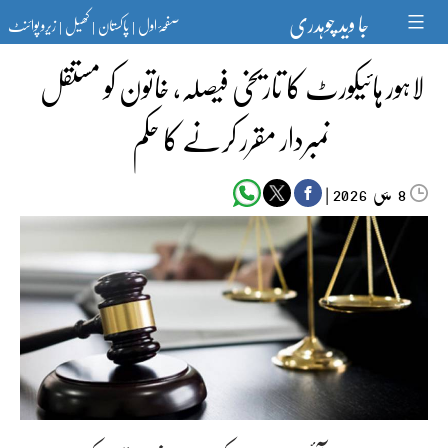
Ski
جا وید چوہدری
صفحۂ اول
پاکستان
کھیل
زیرو پوائنٹ
t
|
|
|
conten
لاہور ہائیکورٹ کا تاریخی فیصلہ، خاتون کو مستقل
نمبردار مقرر کرنے کا حکم
مئی‬‮
|
2026
8