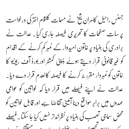
جسٹس راحیل کامران شیخ نے مسمات کلثوم اختر کی درخواست
پر سات صفحات کا تحریری فیصلہ جاری کیا۔ عدالت نے
برادری کی بنیاد پر خاتون امیدوار کے نمبر کم کرنے کے اقدام
کو غیر قانونی قرار دیتے ہوئے ڈپٹی کمشنر اور بورڈ آف ریونیو کا
خاتون کو نمبردار مقرر نہ کرنے کا فیصلہ کالعدم قرار دے دیا۔
عدالت نے اپنے فیصلے میں قرار دیا کہ خواتین کو عوامی
عہدوں میں برابر مواقع دینا آئینی تقاضا ہے اور قابل خواتین کو
محض سماجی تعصب کی بنیاد پر نظرانداز نہیں کیا جا سکتا۔فیصلے