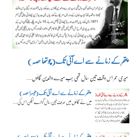
پتھر کے زمانے سے اے آئی تک(چوتھا حصہ)
میری عمر اس وقت تین سال تھی جب میرے والدین گائوں…
پتھر کے زمانے سے اے آئی تک(تیسرا حصہ)
میں نے گائوں میں صرف تین سال گزارے لیکن اس کی…
پتھر کے زمانے سے اے آئی تک(دوسرا حصہ)