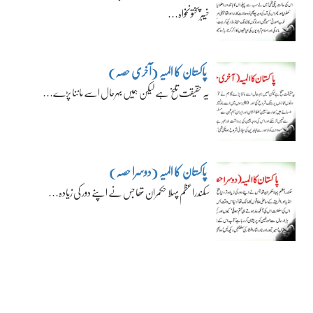
خیبرپختونخواہ…
پاکستان کا المیہ (آخری حصہ)
یہ حقیقت تلخ ہے لیکن ہمیں بہرحال اسے ماننا پڑے…
پاکستان کا المیہ (دوسرا حصہ)
سکندراعظم پہلا حکمران تھا جس نے اپنے دور کی زیادہ…