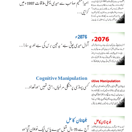
امیرالعظیم صاحب سے میری پہلی ملاقات 1997ء میں
کراچی…
2076ء
آئزل میری پوتی ہے‘ یہ تین برس کی ہے اور یہ سارا…
Cognitive Manipulation
کسی پہاڑی پر جنگلی مرغیاں رہتی تھیں‘ وہ تعداد…
بلوچستان کا حل
آج سے 15 سال قبل میرے پاس ایک نوجوان آیا‘ وہ