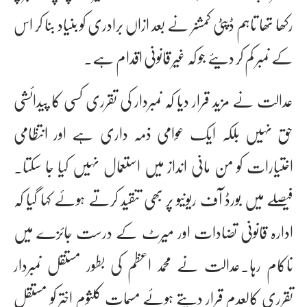
رکھا تھا تاہم ڈپٹی کمشنر نے بعد ازاں برادری کو بنیاد بنا کر اس
کے نمبر کم کر دیئے جو کہ غیر قانونی اقدام ہے۔
عدالت نے مزید قرار دیا کہ نمبردار کی تقرری کسی کا پیدائشی
حق نہیں بلکہ ایک عوامی ذمہ داری ہے اور انتظامی
اختیارات کو من مانی انداز میں استعمال نہیں کیا جا سکتا۔
فیصلے میں بورڈ آف ریونیو پر بھی تنقید کرتے ہوئے کہا گیا کہ
ادارہ قانونی تضادات اور میرٹ کے درست جائزے میں
ناکام رہا۔عدالت نے محمد اعظم کی بطور مستقل نمبردار
تقرری کالعدم قرار دیتے ہوئے مسمات کلثوم اختر کو مستقل