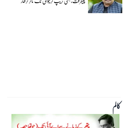
پیشرفت، ہنی ٹریپ کرنیوالی ٹک ٹاکر گرفتار
کالم