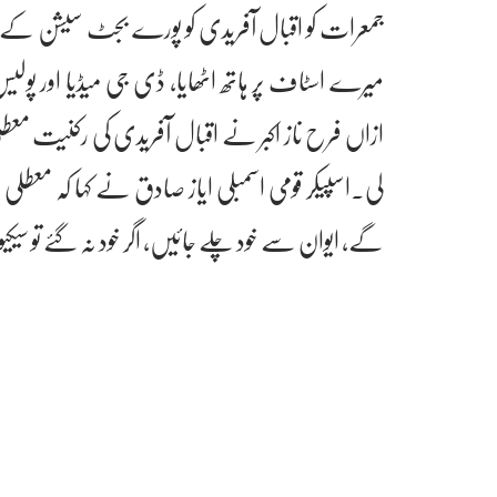
جمعرات کو اقبال آفریدی کو پورے بجٹ سیشن کے ل
میرے اسٹاف پر ہاتھ اٹھایا، ڈی جی میڈیا اور پو
ازاں فرح ناز اکبر نے اقبال آفریدی کی رکنیت معط
لی۔اسپیکر قومی اسمبلی ایاز صادق نے کہا کہ معطلی
گے، ایوان سے خود چلے جائیں، اگر خود نہ گئے تو سیکی