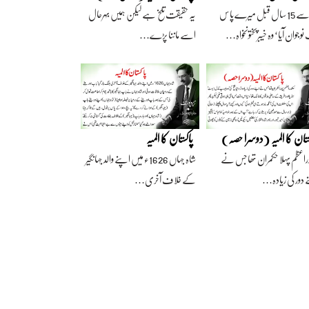
آج سے 15 سال قبل میرے پاس
یہ حقیقت تلخ ہے لیکن ہمیں بہرحال
وجوان آیا‘ وہ خیبرپختونخواہ…
اسے ماننا پڑے…
ستان کا المیہ (دوسرا حصہ)
پاکستان کا المیہ
راعظم پہلا حکمران تھا جس نے
شاہ جہاں 1626ء میں اپنے والد جہانگیر
 دور کی زیادہ…
کے خلاف آخری…