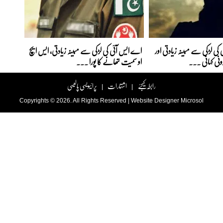
کی لڑکی سے مبینہ زیادتی اور
اے ایس آئی کی لڑکی سے مبینہ زیادتی، ایس ایچ
رونی کہانی ...
او سمیت تھانے کا پورا ...
رابطہ کیجئے
اشتہارات
پرائیویسی پالیسی
|
|
Copyrights © 2026. All Rights Reserved |
Website Designer
Microsol