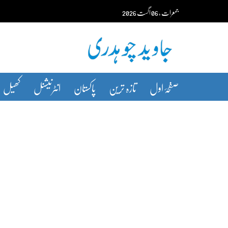
Ski
جمعرات‬‮
،
06
اگست‬‮
2026
t
conten
صفحۂ اول
تازہ ترین
پاکستان
انٹرنیشنل
کھیل