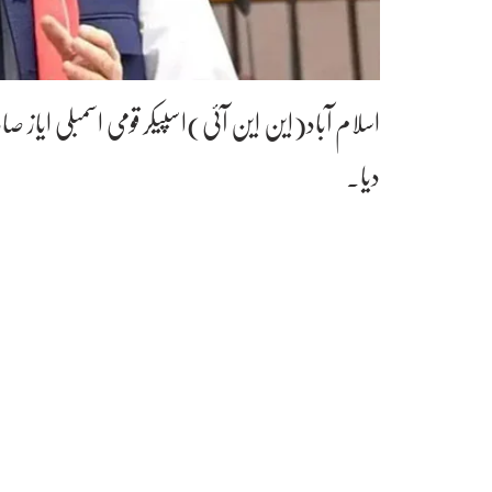
اسلام آباد(این این آئی)اسپیکر قومی اسمبلی ایا
دیا۔