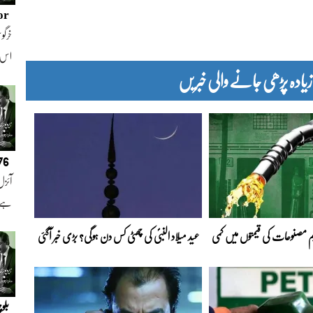
or
خرگوش
اس
دہ پڑھی جانے والی خبریں
076
آئزل
ہے ا
 مصنوعات کی قیمتوں میں کمی
عید میلاد النبیؐ کی چھٹی کس دن ہوگی؟ بڑی خبر آگئی
بلو