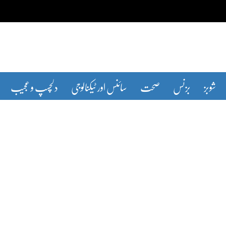
شوبز
بزنس
صحت
سائنس اور ٹیکنالوجی
دلچسپ و عجیب