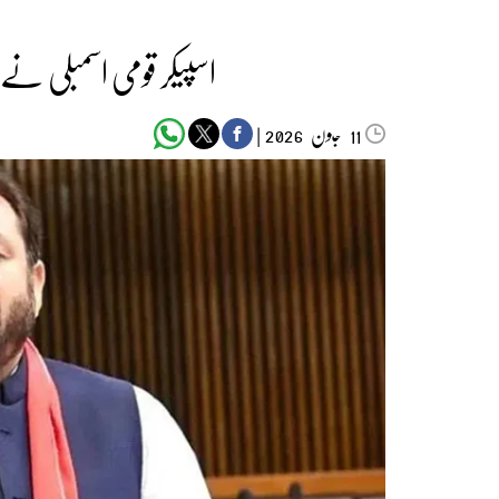
اسپیکر قومی اسمبلی نے پ
جون‬‮
|
2026
11