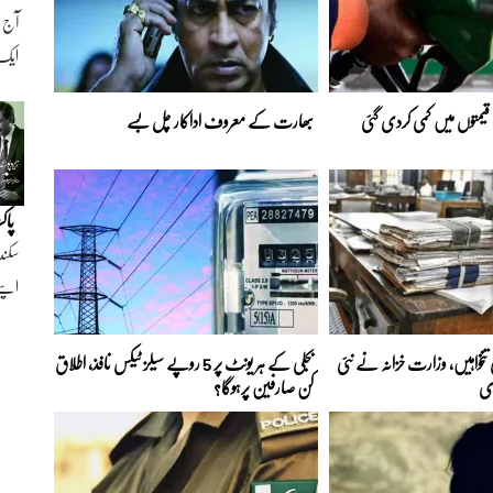
ایک ن
 قیمتوں میں کمی کردی گئی
بھارت کے معروف اداکار چل بسے
پاک
سکند
اپنے
تنخواہیں، وزارت خزانہ نے نئی
بجلی کے ہر یونٹ پر 5 روپے سیلز ٹیکس نافذ، اطلاق
ی
کن صارفین پرہوگا؟