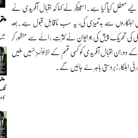
یے معطل کیا گیا ہے۔اسپیکر نے کہا کہ اقبال آفریدی نے
پت
لیس اہلکاروں سے بدتمیزی کی، یہ سب ناقابلِ قبول ہے۔بعد
لی کی تحریک پیش کی جو ایوان نے کثرتِ رائے سے منظور کر
میں
 کے دوران اقبال آفریدی کو کسی قسم کے الائونسز نہیں ملیں
ورٹی اہلکار زبردستی باہر لے جائیں گے۔
پتھ
تک(
گائو
دیو