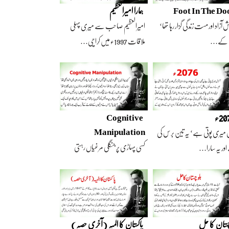
Foot In The Do
ہمارا امیرالعظیم
 آزاد اور مست زندگی گزار رہا تھا‘
امیرالعظیم صاحب سے میری پہلی
 کے…
ملاقات 1997ء میں کراچی…
2ء
Cognitive
Manipulation
 میری پوتی ہے‘ یہ تین برس کی
کسی پہاڑی پر جنگلی مرغیاں رہتی
ور یہ سارا…
تھیں‘ وہ تعداد…
چستان کا حل
پاکستان کا المیہ (آخری حصہ)