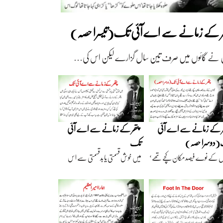
ھر کے زمانے سے اے آئی تک(تیسرا حصہ)
 نے گائوں میں صرف تین سال گزارے لیکن اس کی…
ر کے زمانے سے اے آئی
پتھر کے زمانے سے اے آئی
دوسرا حصہ)
تک
ں کے نوے فیصد مکان کچے تھے‘
میں خوش قسمتی یا بدقسمتی سے اس
اریں گارے…
نسل سے تعلق رکھتا…