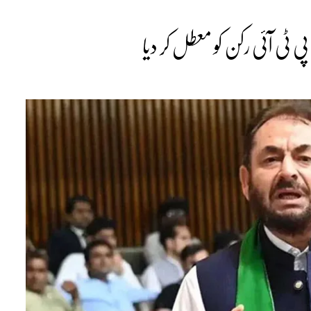
ی ٹی آئی رکن کو معطل کر دیا