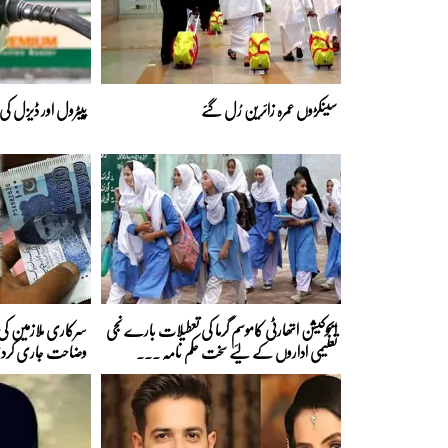
سینکڑوں عمرہ زائرین رُل گئے
پیٹرول اور ڈیزل کی
ایجوکیشن اتھارٹی کاموسمِ گرما کی تعطیلات بارے نجی
سرکاری ملازمین کی 
تعلیمی اداروں کے لیے سخت حکم نامہ ...
وضاحت جاری کرد