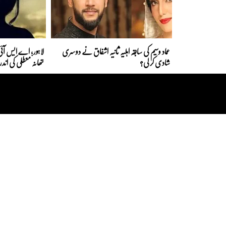
عماد وسیم کی سابقہ اہلیہ ثانیہ اشفاق نے دوسری
لاہور؛ اے ایس آئی 
شادی کر لی؟
تھانہ معطلی کی اند