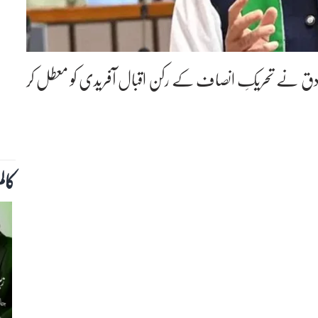
ز صادق نے تحریکِ انصاف کے رکن اقبال آفریدی کو معطل کر
کال