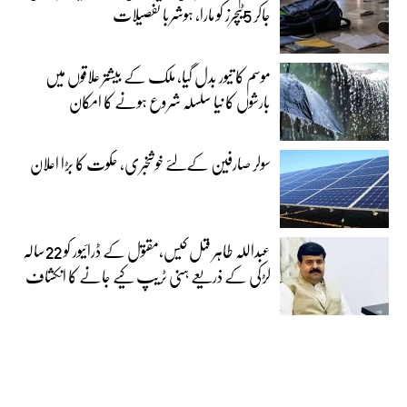
جاکر 5ٹیچرز کو مارا، ہوشربا تفصیلات
موسم کا تیور بدل گیا، ملک کے بیشتر علاقوں میں
بارشوں کا نیا سلسلہ شروع ہونے کا امکان
سولر صارفین کےلئے خوشخبری، حکوت کا بڑا اعلان
عبداللہ طاہر قتل کیس،مقتول کے ڈرائیور کو 22سالہ
لڑکی کے ذریعے ہنی ٹریپ کیے جانے کا انکشاف