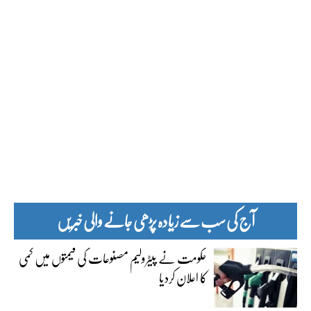
آج کی سب سے زیادہ پڑھی جانے والی خبریں
حکومت نے پیٹرولیم مصنوعات کی قیمتوں میں کمی
کا اعلان کردیا