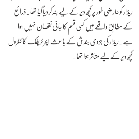
ریڈار کو عارضی طور پر کچھ دیر کے لیے بند کردیا گیا تھا۔ذرائع
کے مطابق واقعے میں کسی قسم کا جانی نقصان نہیں ہوا
ہے۔ریڈار کی جزوی بندش کے باعث ایئر ٹریفک کا کنٹرول
کچھ دیر کے لیے متاثر ہوا تھا۔