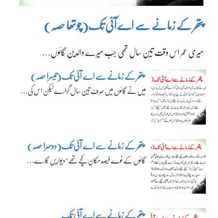
پتھر کے زمانے سے اے آئی تک(چوتھا حصہ)
میری عمر اس وقت تین سال تھی جب میرے والدین گائوں…
پتھر کے زمانے سے اے آئی تک(تیسرا حصہ)
میں نے گائوں میں صرف تین سال گزارے لیکن اس کی…
پتھر کے زمانے سے اے آئی تک(دوسرا حصہ)
گائوں کے نوے فیصد مکان کچے تھے‘ دیواریں گارے…
پتھر کے زمانے سے اے آئی تک