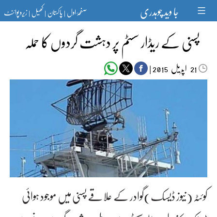
Ski
جا وید چوہدری
صفحۂ اول
پاکستان
کھیل
زیرو پوائنٹ
t
|
|
|
conten
پسنی کے ریڈار سسٹم پر دہشت گردوں کا حملہ
اپریل‬‮
|
2015
21
کوئٹہ (نیوز ڈیسک)گوادر کے علاقے پسنی میں موجود ہوائی