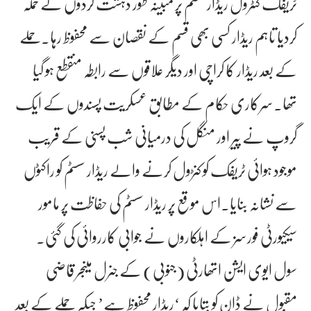
ٹریفک کنٹرول ریڈار سسٹم پر مبینہ طور دہشت گردوں نے حملہ
کردیا تاہم ریڈار کسی بھی قسم کے نقصان سے محفوظ رہا۔حملے
کے بعد ریڈار کا کراچی اور دیگر علاقوں سے رابطہ منقطع ہو گیا
تھا۔سرکاری حکام کے مطابق عسکریت پسندوں کے ایک
گروپ نے پیر اور منگل کی درمیانی شب پسنی کے قریب
موجود ہوائی ٹریفک کو کنڑول کرنے والے ریڈار سسٹم کو راکٹوں
سے نشانہ بنایا۔اس موقع پر ریڈار سسٹم کی حفاظت پر مامور
سیکیورٹی فورسز کے اہلکاروں نے جوابی کارروائی کی گئی۔
سول ایوی ایشن اتھارٹی (جنوبی) کے جنرل مینجر قاضی
مقبول نے ڈان کو بتایا کہ ‘ریڈار محفوظ ہے’ جبکہ حملے کے بعد