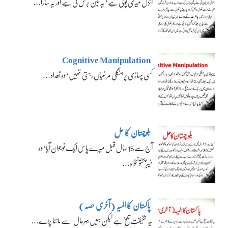
آئزل میری پوتی ہے‘ یہ تین برس کی ہے اور یہ سارا…
Cognitive Manipulation
کسی پہاڑی پر جنگلی مرغیاں رہتی تھیں‘ وہ تعداد…
بلوچستان کا حل
آج سے 15 سال قبل میرے پاس ایک نوجوان آیا‘ وہ
خیبرپختونخواہ…
پاکستان کا المیہ (آخری حصہ)
یہ حقیقت تلخ ہے لیکن ہمیں بہرحال اسے ماننا پڑے…