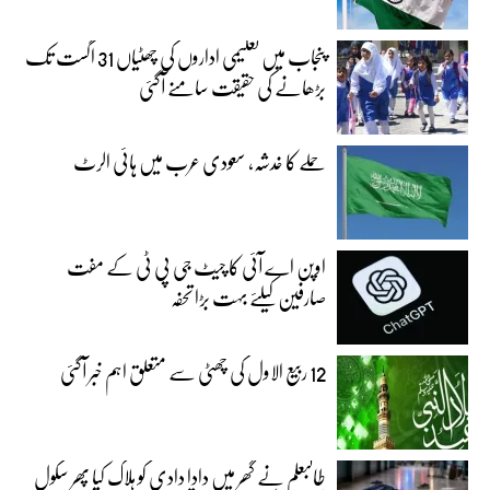
پنجاب میں تعلیمی اداروں کی چھٹیاں 31 اگست تک
بڑھانے کی حقیقت سامنے آگئی
حملے کا خدشہ، سعودی عرب میں ہائی الرٹ
اوپن اے آئی کا چیٹ جی پی ٹی کے مفت
صارفین کیلئے بہت بڑا تحفہ
12 ربیع الاول کی چھٹی سے متعلق اہم خبر آگئی
طالبعلم نے گھر میں دادا دادی کو ہلاک کیا پھر سکول