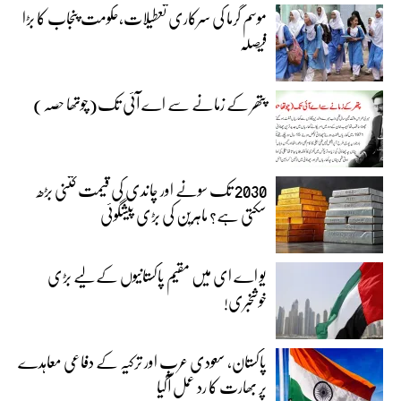
موسم گرما کی سرکاری تعطیلات،حکومت پنجاب کا بڑا
فیصلہ
پتھر کے زمانے سے اے آئی تک(چوتھا حصہ)
2030 تک سونے اور چاندی کی قیمت کتنی بڑھ
سکتی ہے؟ ماہرین کی بڑی پیشگوئی
یو اے ای میں مقیم پاکستانیوں کے لیے بڑی
خوشخبری!
پاکستان، سعودی عرب اور ترکیہ کے دفاعی معاہدے
پر بھارت کا رد عمل آگیا