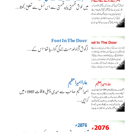
میں خوش قسمتی یا بدقسمتی سے اس نسل سے تعلق رکھتا…
Foot In The Door
خرگوش آزاد اور مست زندگی گزار رہا تھا‘ اس کے…
ہمارا امیرالعظیم
امیرالعظیم صاحب سے میری پہلی ملاقات 1997ء میں
کراچی…
2076ء