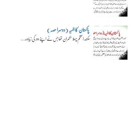
پاکستان کا المیہ (دوسرا حصہ)
سکندراعظم پہلا حکمران تھا جس نے اپنے دور کی زیادہ…