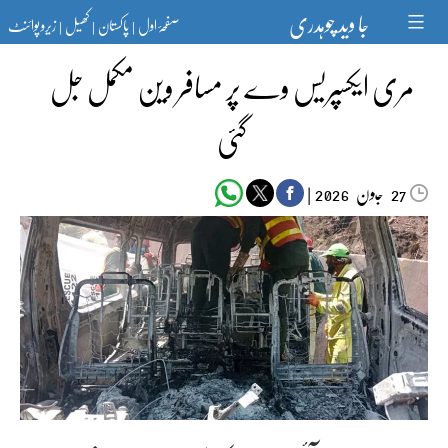
Ski
جا وید چوہدری
صفحۂ اول
پاکستان
کھیل
زیرو پوائنٹ
t
|
|
|
conten
مری ایکسپریس وے پر مسافر وین مکمل جل
گئی
جون‬‮
|
2026
27