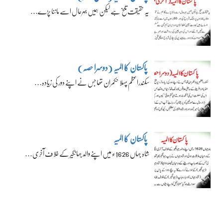
یہ حقیقت تلخ ہے لیکن ہمیں بہرحال اسے ماننا پڑے…
پاکستان کا المیہ (دوسرا حصہ)
سکندراعظم پہلا حکمران تھا جس نے اپنے دور کی زیادہ…
پاکستان کا المیہ
شاہ جہاں 1626ء میں اپنے والد جہانگیر کے خلاف آخری…