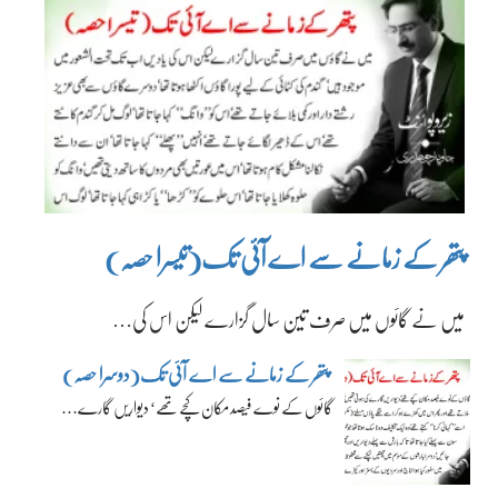
پتھر کے زمانے سے اے آئی تک(تیسرا حصہ)
میں نے گائوں میں صرف تین سال گزارے لیکن اس کی…
پتھر کے زمانے سے اے آئی تک(دوسرا حصہ)
گائوں کے نوے فیصد مکان کچے تھے‘ دیواریں گارے…