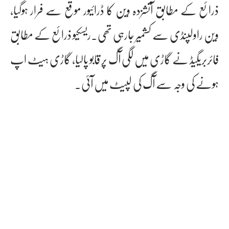
ذرائع کے مطابق آتشزدہ وین کا ڈرائیور موقع سے فرار ہوگیا،
وین راولپنڈی سے کشمیر جارہی تھی۔ریسکیو ذرائع کے مطابق
فائربریگیڈ نے گاڑی میں لگی آگ پر قابو پالیا، گاڑی ہیٹ اپ
ہونے کی وجہ سے آگ کی لپیٹ میں آئی۔