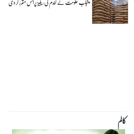
پنجاب حکومت نے گندم کی ریلیز پرائس مقرر کر دی‎
کالم