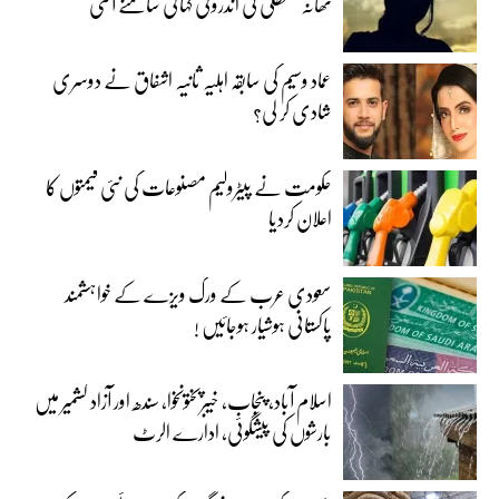
تھانہ معطلی کی اندرونی کہانی سامنے آگئی
عماد وسیم کی سابقہ اہلیہ ثانیہ اشفاق نے دوسری
شادی کر لی؟
حکومت نے پیٹرولیم مصنوعات کی نئی قیمتوں کا
اعلان کردیا
سعودی عرب کے ورک ویزے کے خواہشمند
پاکستانی ہوشیار ہوجائیں !
اسلام آباد، پنجاب، خیبرپختونخوا، سندھ اور آزاد کشمیر میں
بارشوں کی پیشگوئی، ادارے الرٹ