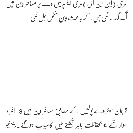
مری (این این آئی)مری ایکسپریس وے پر مسافر وین میں
آگ لگ گئی جس کے باعث وین مکمل جل گئی۔
ترجمان موٹر وے پولیس کے مطابق مسافر وین میں 18 افراد
سوار تھے جو بحفاظت باہر نکلنے میں کامیاب ہوگئے۔ریسکیو