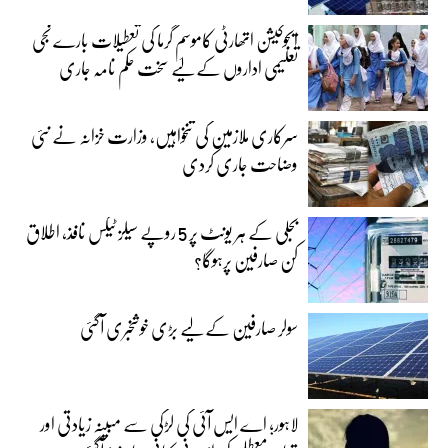
ایجوکیشن اتھارٹی کاموسمِ گرما کی تعطیلات بارے نجی
تعلیمی اداروں کے لیے سخت حکم نامہ جاری
سرکاری ملازمین کی تنخواہیں، وزارت خزانہ نے نئی
وضاحت جاری کردی
بجلی کے ہر یونٹ پر 5 روپے سیلز ٹیکس نافذ، اطلاق
کن صارفین پرہوگا؟
سولر صارفین کے لیے بڑی خوشخبری آگئی
لاہور؛ اے ایس آئی کی لڑکی سے مبینہ زیادتی اور