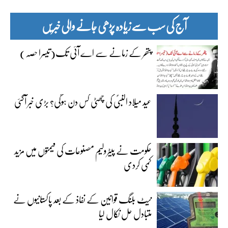
آج کی سب سے زیادہ پڑھی جانے والی خبریں
پتھر کے زمانے سے اے آئی تک(تیسرا حصہ)
عید میلاد النبیؐ کی چھٹی کس دن ہوگی؟ بڑی خبر آگئی
حکومت نے پیٹرولیم مصنوعات کی قیمتوں میں مزید
کمی کردی
نیٹ بلنگ قوانین کے نفاذ کے بعد پاکستانیوں نے
متبادل حل نکال لیا