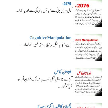
2076ء
آئزل میری پوتی ہے‘ یہ تین برس کی ہے اور یہ سارا…
Cognitive Manipulation
کسی پہاڑی پر جنگلی مرغیاں رہتی تھیں‘ وہ تعداد…
بلوچستان کا حل
آج سے 15 سال قبل میرے پاس ایک نوجوان آیا‘ وہ
خیبرپختونخواہ…
پاکستان کا المیہ (آخری حصہ)