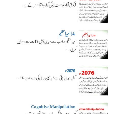
خرگوش آزاد اور مست زندگی گزار رہا تھا‘ اس کے…
ہمارا امیرالعظیم
امیرالعظیم صاحب سے میری پہلی ملاقات 1997ء میں
کراچی…
2076ء
آئزل میری پوتی ہے‘ یہ تین برس کی ہے اور یہ سارا…
Cognitive Manipulation
کسی پہاڑی پر جنگلی مرغیاں رہتی تھیں‘ وہ تعداد…