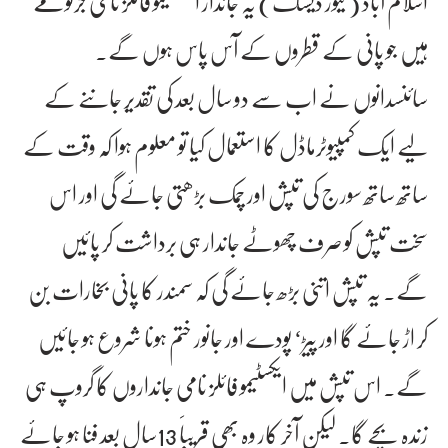
اسلام آباد ( نیوز ڈیسک) یہ جاندار ایکسٹیمو فائلز نامی جرثومے
ہیں جو پانی کے قطروں کے آس پاس ہوں گے۔
سائنسدانوں نے اب سے دو سال بعد کی تقدیر جاننے کے
لیے ایک کمپیوٹرماڈل کا استعمال کیا تو معلوم ہوا کہ وقت کے
ساتھ ساتھ سورج کی تپش اور چمک بڑھتی جائے گی اور اس
سخت تپش کو صرف چھوٹے جاندار ہی برداشت کر پائیں
گے۔ یہ تپش اتنی بڑھ جائے گی کہ سمندر کا پانی بخارات بن
کر اڑ جائے گا اور پیڑ‘ پودے اور جانور ختم ہونا شروع ہو جائیں
گے۔ اس تپش میں ایکسٹیمو فائلز نامی جانداروں کا گروپ ہی
زندہ بچے گا۔ لیکن آخر کار وہ بھی قریباََ 13سال بعد فنا ہو جائے