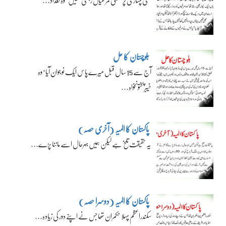
بلوچستان کا حل
آج سے 15 سال قبل میرے پاس ایک نوجوان آیا‘ وہ
خیبرپختونخواہ…
پاکستان کا المیہ (آخری حصہ)
یہ حقیقت تلخ ہے لیکن ہمیں بہرحال اسے ماننا پڑے…
پاکستان کا المیہ (دوسرا حصہ)
سکندراعظم پہلا حکمران تھا جس نے اپنے دور کی زیادہ…