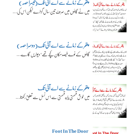
پتھر کے زمانے سے اے آئی تک(تیسرا حصہ)
میں نے گائوں میں صرف تین سال گزارے لیکن اس کی…
پتھر کے زمانے سے اے آئی تک(دوسرا حصہ)
گائوں کے نوے فیصد مکان کچے تھے‘ دیواریں گارے…
پتھر کے زمانے سے اے آئی تک
میں خوش قسمتی یا بدقسمتی سے اس نسل سے تعلق رکھتا…
Foot In The Door