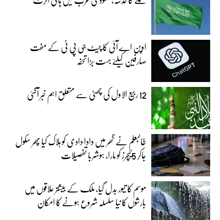
اوپن اے آئی کا چیٹ جی پی ٹی کے مفت
صارفین کیلئے بہت بڑا تحفہ
12 ربیع الاول کی چھٹی سے متعلق اہم خبر آگئی
طالبعلم نے گھر میں دادا دادی کو ہلاک کیا پھر سکول
جاکر 5ٹیچرز کو مارا، ہوشربا تفصیلات
موسم کا تیور بدل گیا، ملک کے بیشتر علاقوں میں
بارشوں کا نیا سلسلہ شروع ہونے کا امکان