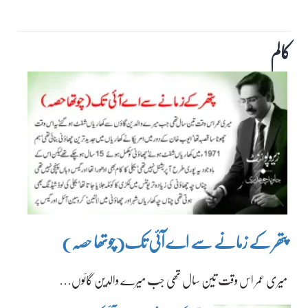
کالم
پتھر کے زمانے سے اے آئی تک(چوتھا حصہ)
میری عمر اس وقت تین سال تھی جب میرے والدین گائوں…