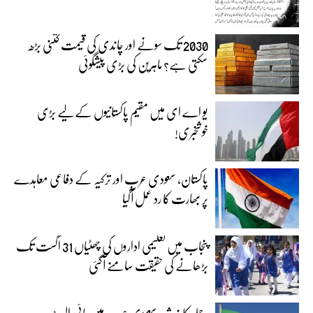
2030 تک سونے اور چاندی کی قیمت کتنی بڑھ
سکتی ہے؟ ماہرین کی بڑی پیشگوئی
یو اے ای میں مقیم پاکستانیوں کے لیے بڑی
خوشخبری!
پاکستان، سعودی عرب اور ترکیہ کے دفاعی معاہدے
پر بھارت کا رد عمل آگیا
پنجاب میں تعلیمی اداروں کی چھٹیاں 31 اگست تک
بڑھانے کی حقیقت سامنے آگئی
حملے کا خدشہ، سعودی عرب میں ہائی الرٹ