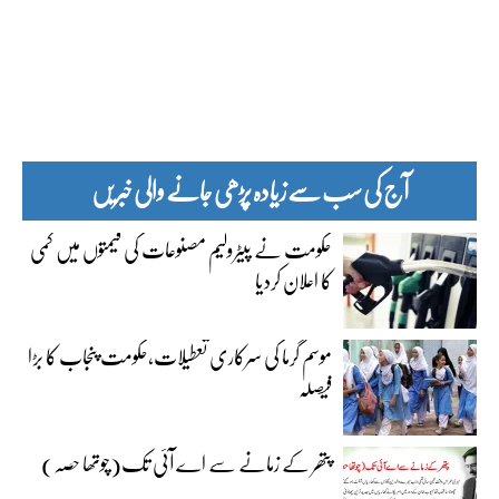
آج کی سب سے زیادہ پڑھی جانے والی خبریں
حکومت نے پیٹرولیم مصنوعات کی قیمتوں میں کمی
کا اعلان کردیا
موسم گرما کی سرکاری تعطیلات،حکومت پنجاب کا بڑا
فیصلہ
پتھر کے زمانے سے اے آئی تک(چوتھا حصہ)