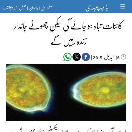
Ski
جا وید چوہدری
صفحۂ اول
پاکستان
کھیل
زیرو پوائنٹ
t
|
|
|
conten
کائنات تباہ ہو جائے گی لیکن چھوٹے جاندار
زندہ رہیں گے
اپریل‬‮
|
2015
10