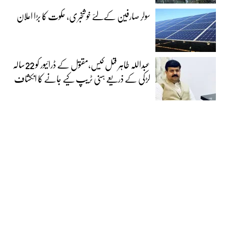
سولر صارفین کےلئے خوشخبری، حکوت کا بڑا اعلان
عبداللہ طاہر قتل کیس،مقتول کے ڈرائیور کو 22سالہ
لڑکی کے ذریعے ہنی ٹریپ کیے جانے کا انکشاف