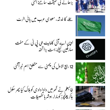
بڑھانے کی حقیقت سامنے آگئی
حملے کا خدشہ، سعودی عرب میں ہائی الرٹ
اوپن اے آئی کا چیٹ جی پی ٹی کے مفت
صارفین کیلئے بہت بڑا تحفہ
12 ربیع الاول کی چھٹی سے متعلق اہم خبر آگئی
طالبعلم نے گھر میں دادا دادی کو ہلاک کیا پھر سکول
جاکر 5ٹیچرز کو مارا، ہوشربا تفصیلات