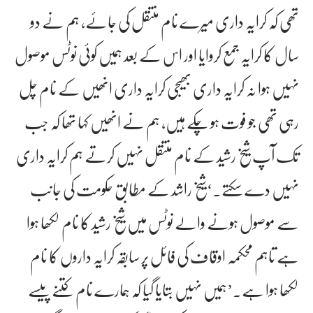
تھی کہ کرایہ داری میرے نام منتقل کی جائے، ہم نے دو
سال کا کرایہ جمع کروایا اور اس کے بعد ہمیں کوئی نوٹس موصول
نہیں ہوا نہ کرایہ داری بھیجی کرایہ داری انھیں کے نام چل
رہی تھی جو فوت ہو چکے ہیں، ہم نے انھیں کہا تھا کہ جب
تک آپ شیخ رشید کے نام منتقل نہیں کرتے ہم کرایہ داری
نہیں دے سکتے۔‘شیخ راشد کے مطابق حکومت کی جانب
سے موصول ہونے والے نوٹس میں شیخ رشید کا نام لکھا ہوا
ہے تاہم محکمہ اوقاف کی فائل پر سابقہ کرایہ داروں کا نام
لکھا ہوا ہے۔’ہمیں نہیں بتایا گیا کہ ہمارے نام کتنے پیسے