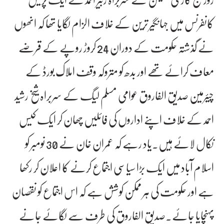
کانفرنس میں جہانگیر ترین کے خلاف الزام لگایا تھا کہ انھوں
نے گذشتہ حکومت کے دوران 24 کروڑ روپے کے قرضے
معاف کرائے تھے اور بدھ کو متروکہ وقف املاک بورڈ کے
چیئرمین صدیق الفاروق عوامی مسلم لیگ کے سربراہ شیخ رشید
احمد کے خلاف اپنے اداروں کی فائلیں چھان کر ایک کیس
نکال لائے ہیں۔یاد رہے کہ عمران خان نے 30 نومبر کو
اسلام آباد میں ایک بڑا سیاسی اجتماع کرنے کا اعلان کر رکھا
ہے اور حکومت کی ہر ممکن کوشش ہے کہ اس اجتماع کو نقصان
پہنچایا جائے۔صدیق الفاروق کی طرف سے لگائے جانے