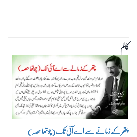
کالم
پتھر کے زمانے سے اے آئی تک(چوتھا حصہ)