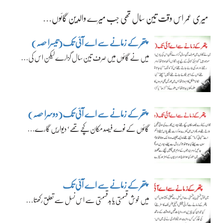
میری عمر اس وقت تین سال تھی جب میرے والدین گائوں…
پتھر کے زمانے سے اے آئی تک(تیسرا حصہ)
میں نے گائوں میں صرف تین سال گزارے لیکن اس کی…
پتھر کے زمانے سے اے آئی تک(دوسرا حصہ)
گائوں کے نوے فیصد مکان کچے تھے‘ دیواریں گارے…
پتھر کے زمانے سے اے آئی تک
میں خوش قسمتی یا بدقسمتی سے اس نسل سے تعلق رکھتا…