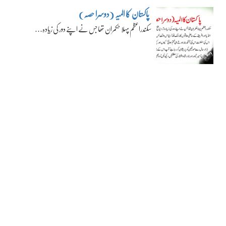
پاکستان کا المیہ (دوسرا حصہ)
سکندراعظم پہلا حکمران تھا جس نے اپنے دور کی زیادہ…