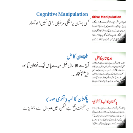
Cognitive Manipulation
کسی پہاڑی پر جنگلی مرغیاں رہتی تھیں‘ وہ تعداد…
بلوچستان کا حل
آج سے 15 سال قبل میرے پاس ایک نوجوان آیا‘ وہ
خیبرپختونخواہ…
پاکستان کا المیہ (آخری حصہ)
یہ حقیقت تلخ ہے لیکن ہمیں بہرحال اسے ماننا پڑے…