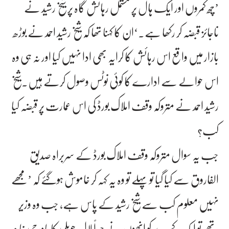
’چھ کمروں اور ایک ہال پر مشتمل رہائش گاہ پر شیخ رشید نے
ناجائز قبضہ کر رکھا ہے۔‘ان کا کہنا تھا کہ شیخ رشید احمد نے بوڑھ
بازار میں واقع اس رہائش کا کرایہ بھی ادا نہیں کیا اور نہ ہی وہ
اس حوالے سے ادارے کا کوئی نوٹس وصول کرتے ہیں۔شیخ
رشید احمد نے متروکہ وقف املاک بورڈ کی اس عمارت پر قبضہ کیا
کب؟
جب یہ سوال متروکہ وقف املاک بورڈ کے سربراہ صدیق
الفاروق سے کیا گیا تو پہلے تو وہ یہ کہہ کر خاموش ہوگئے کہ ’مجھے
نہیں معلوم کب سے شیخ رشید کے پاس ہے، جب وہ وزیر
تھے تو ایک کمرے کو انھوں نے جبراً لال حویلی کا باورچی خانہ