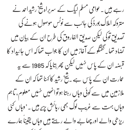
رہے ہیں۔عوامی مسلم لیگ کے سربراہ شیخ رشید احمد نے
متروکہ املاک بورڈ کی جانب سے نوٹس موصول ہونے کی
تصدیق تو کی لیکن صدیق الفاروق کی طرح ان کے بیان میں
تضاد تھا۔گفتگو کے آغاز میں ان کا جواب تھا کہ اس جائیداد کا
قبضہ ان کے پاس نہیں لیکن پھر بتایا کہ 1985 سے یہ
عمارت ان کے پاس ہے۔شیخ رشید کا کہنا تھا کہ ان کے
ملازمین میں سے کوئی وہاں رہتا ہو تو انھیں نہیں معلوم، تاہم
وہاں بہت سے غریب لوگ بھی رہائش پزیر ہیں۔’وہاں کئی
ریڑھی والے اور چھابے والے رہتے ہیں وہاں یقیناً ہمارے