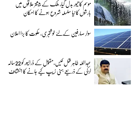
موسم کا تیور بدل گیا، ملک کے بیشتر علاقوں میں
بارشوں کا نیا سلسلہ شروع ہونے کا امکان
سولر صارفین کےلئے خوشخبری، حکوت کا بڑا اعلان
عبداللہ طاہر قتل کیس،مقتول کے ڈرائیور کو 22سالہ
لڑکی کے ذریعے ہنی ٹریپ کیے جانے کا انکشاف