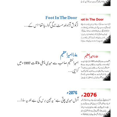
Foot In The Door
خرگوش آزاد اور مست زندگی گزار رہا تھا‘ اس کے…
ہمارا امیرالعظیم
امیرالعظیم صاحب سے میری پہلی ملاقات 1997ء میں
کراچی…
2076ء
آئزل میری پوتی ہے‘ یہ تین برس کی ہے اور یہ سارا…