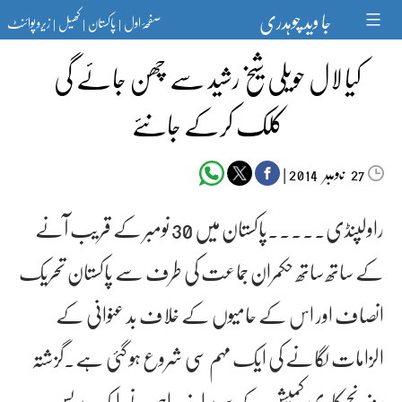
Ski
جا وید چوہدری
صفحۂ اول
پاکستان
کھیل
زیرو پوائنٹ
t
|
|
|
conten
کیا لال حویلی شیخ رشید سے چھن جائے گی
کلک کرکے جانئے
‬‮نومبر‬‮
|
2014
27
راولپنڈی۔۔۔۔۔پاکستان میں 30 نومبر کے قریب آنے
کے ساتھ ساتھ حکمران جماعت کی طرف سے پاکستان تحریک
انصاف اور اس کے حامیوں کے خلاف بد عنوانی کے
الزامات لگانے کی ایک مہم سی شروع ہو گئی ہے۔گزشتہ
روز نج کاری کمیشن کے سربراہ زبیر احمد نے ایک پریس