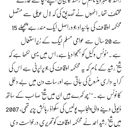
محتلف تھا۔انھوں نے تصدیق کی کہ لال حویلی سے متصل
محکمہ اوقاف کی جائیداد جو دراصل ایک مندر ہے پچھلے 15
سے 20 سال سے عوامی مسلم لیگ کے زیراستعمال
ہے۔’نوٹس وکیل کو بھجوا دیا ہے، اس میں یہی لکھا ہے کہ
شیخ رشید کے نام کہ یہ محکمہ اوقاف کی جو پراپرٹی ہے اس کی
کرایہ داری منسوخ کی جاتی ہے اور سات دن میں بے دخلی
کا نوٹس ہے۔‘’چھ کمرے ہیں ان میں شیخ صاحب کے ساتھ
ڈیوٹی دینے والی پنجاب پولیس کی سکواڈ رہائش پزیر تھی، 2007
میں شیخ رشید احمد نے محکمہ اوقاف کوتحریری درخواست دی