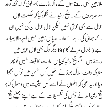
ملازمین بھی رہتے ہوں گے، اگر ہمارے نام کوئی کرایہ نکلا تو وہ
ہم ضرور دیں گے۔‘شیخ رشید نے شکوہ کیا کہ حکومت لال
حویلی سے بھی خوش نہیں لیکن لال حویلی ان کی نہیں ان
کے بھائی کی ہے۔’ ہمارے پاس زمین نہیں اوپر والا چوبارہ
ہے ( ڈھائی مرلے کا) 19 دیگر لوگ بھی لال حویلی میں
رہتے ہیں۔‘اگر شیخ رشید کیپاس عمارت کا قبضہ نہیں تو پھر
متروکہ وقف املاک بورڈ نے انھیں کس ضمن میں نوٹس بھجوا
دیا اور یہ بھی کہ انھوں نے اسے کس حیثیت میں وصول کیا؟
شیخ رشید احمد نے نوٹس کی تفصیلات کے لیے اپنے بھتیجے شیخ
راشد کا نمبر دیا تاہم شیخ راشد کا بیان اپنے چچا سے قدرے