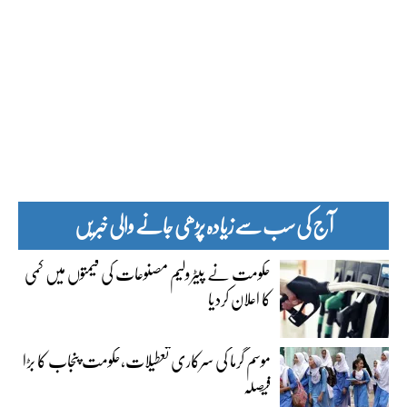
آج کی سب سے زیادہ پڑھی جانے والی خبریں
حکومت نے پیٹرولیم مصنوعات کی قیمتوں میں کمی
کا اعلان کردیا
موسم گرما کی سرکاری تعطیلات،حکومت پنجاب کا بڑا
فیصلہ