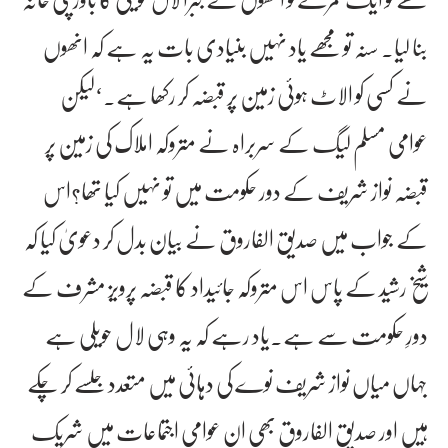
بنا لیا۔ سنہ تو مجھے یاد نہیں بنیادی بات یہ ہے کہ انھوں
نے کسی کو الاٹ ہوئی زمین پر قبضہ کر رکھا ہے۔‘لیکن
عوامی مسلم لیگ کے سربراہ نے متروکہ املاک کی زمین پر
قبضہ نواز شریف کے دور حکومت میں تو نہیں کیا تھا؟اس
کے جواب میں صدیق الفاروق نے بیان بدل کر دعویٰ کیا کہ
شیخ رشید کے پاس اس متروکہ جائیداد کا قبضہ پرویز مشرف کے
دورِ حکومت سے ہے۔یاد رہے کہ یہ وہی لال حویلی ہے
جہاں میاں نواز شریف نوے کی دہائی میں متعدد جلسے کر چکے
ہیں اور صدیق الفاروق بھی ان عوامی اجتماعات میں شریک