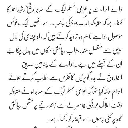
والے الزامات پر عوامی مسلم لیگ کے سربراہ شیخ رشید احمد کا
کہنا ہے کہ متروکہ املاک بورڈ کی جانب سے انھیں ایک نوٹس
موصول ہوا ہے تاہم وہ تردید کرتے ہیں کہ راولپنڈی کی لال
حویلی سے متصل مندر جو اب رہائشی مکان میں بدل چکا ہے
ان کے قبضے میں ہے۔ادارے کے چیئرمین صدیق
الفاروق نے بدھ کو پریس کانفرس سے خطاب کرتے ہوئے
الزام عائد کیا تھا کہ عوامی مسلم لیگ کے سربراہ نے متروکہ
وقف املاک بورڈ کی 10 مرلے سے زائد رقبے پر مشتمل رہائش
گاہ پر کئی برسوں سے قبضہ کر رکھا ہے۔