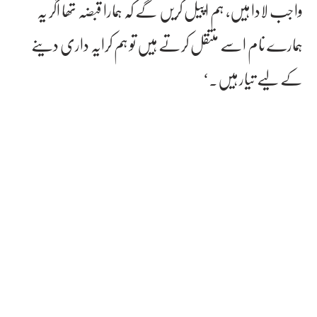
واجب لادا ہیں، ہم اپیل کریں گے کہ ہمارا قبضہ تھا اگر یہ
ہمارے نام اسے منتقل کرتے ہیں تو ہم کرایہ داری دینے
کے لیے تیار ہیں۔‘