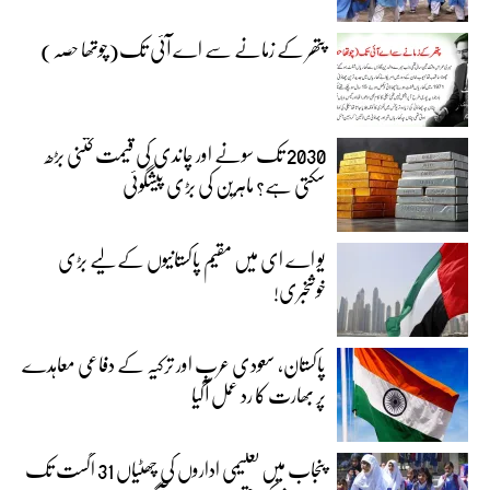
پتھر کے زمانے سے اے آئی تک(چوتھا حصہ)
2030 تک سونے اور چاندی کی قیمت کتنی بڑھ
سکتی ہے؟ ماہرین کی بڑی پیشگوئی
یو اے ای میں مقیم پاکستانیوں کے لیے بڑی
خوشخبری!
پاکستان، سعودی عرب اور ترکیہ کے دفاعی معاہدے
پر بھارت کا رد عمل آگیا
پنجاب میں تعلیمی اداروں کی چھٹیاں 31 اگست تک