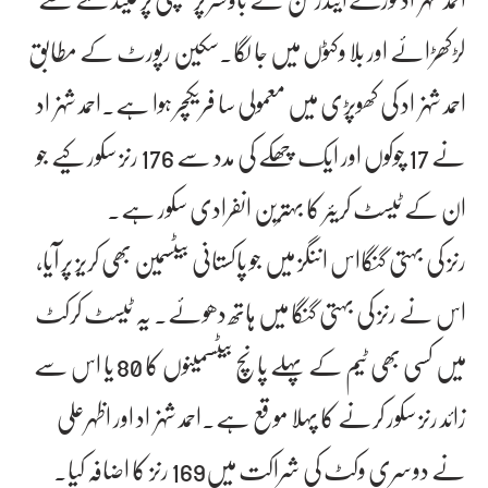
لڑکھڑائے اور بلا وکٹوں میں جا لگا۔سکین رپورٹ کے مطابق
احمد شہزاد کی کھوپڑی میں معمولی سا فریکچر ہوا ہے۔احمد شہزاد
نے 17 چوکوں اور ایک چھکے کی مدد سے 176 رنز سکور کیے جو
ان کے ٹیسٹ کریئر کا بہترین انفرادی سکور ہے۔
رنز کی بہتی گنگااس اننگز میں جو پاکستانی بیٹسمین بھی کریز پر آیا،
اس نے رنز کی بہتی گنگا میں ہاتھ دھوئے۔ یہ ٹیسٹ کرکٹ
میں کسی بھی ٹیم کے پہلے پانچ بیٹسمینوں کا 80 یا اس سے
زائد رنز سکور کرنے کا پہلا موقع ہے۔احمد شہزاد اور اظہرعلی
نے دوسری وکٹ کی شراکت میں169 رنز کا اضافہ کیا۔