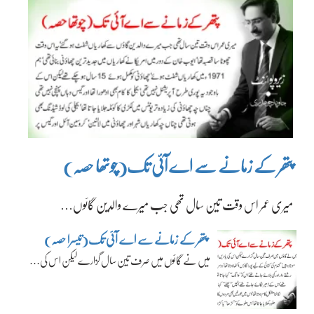
پتھر کے زمانے سے اے آئی تک(چوتھا حصہ)
میری عمر اس وقت تین سال تھی جب میرے والدین گائوں…
پتھر کے زمانے سے اے آئی تک(تیسرا حصہ)
میں نے گائوں میں صرف تین سال گزارے لیکن اس کی…