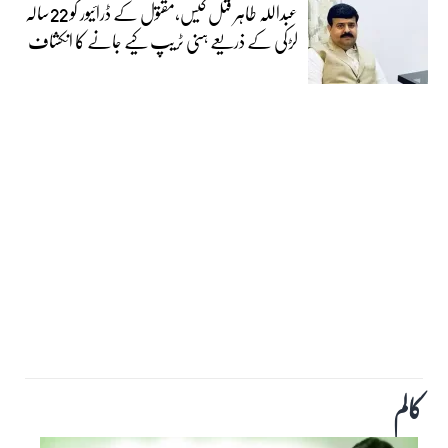
عبداللہ طاہر قتل کیس،مقتول کے ڈرائیور کو 22سالہ
لڑکی کے ذریعے ہنی ٹریپ کیے جانے کا انکشاف
کالم