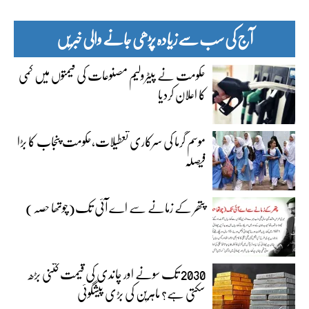
آج کی سب سے زیادہ پڑھی جانے والی خبریں
حکومت نے پیٹرولیم مصنوعات کی قیمتوں میں کمی
کا اعلان کردیا
موسم گرما کی سرکاری تعطیلات،حکومت پنجاب کا بڑا
فیصلہ
پتھر کے زمانے سے اے آئی تک(چوتھا حصہ)
2030 تک سونے اور چاندی کی قیمت کتنی بڑھ
سکتی ہے؟ ماہرین کی بڑی پیشگوئی