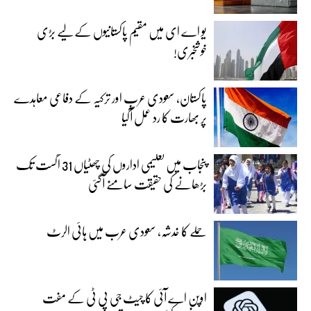
یو اے ای میں مقیم پاکستانیوں کے لیے بڑی
خوشخبری!
پاکستان، سعودی عرب اور ترکیہ کے دفاعی معاہدے
پر بھارت کا رد عمل آگیا
پنجاب میں تعلیمی اداروں کی چھٹیاں 31 اگست تک
بڑھانے کی حقیقت سامنے آگئی
حملے کا خدشہ، سعودی عرب میں ہائی الرٹ
اوپن اے آئی کا چیٹ جی پی ٹی کے مفت