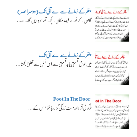
پتھر کے زمانے سے اے آئی تک(دوسرا حصہ)
گائوں کے نوے فیصد مکان کچے تھے‘ دیواریں گارے…
پتھر کے زمانے سے اے آئی تک
میں خوش قسمتی یا بدقسمتی سے اس نسل سے تعلق رکھتا…
Foot In The Door
خرگوش آزاد اور مست زندگی گزار رہا تھا‘ اس کے…