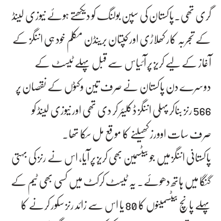
گری تھی۔پاکستان کی سپن بولنگ کو دیکھتے ہوئے نیوزی لینڈ
کے تجربہ کار کھلاڑی اور کپتان برینڈن مکلم خود ہی اننگز کے
آغاز کے لیے کریز پر آئیاس سے قبل پہلے ٹیسٹ کے
دوسرے دن پاکستان نے صرف تین وکٹوں کے نقصان پر
566 رنز بناکر پہلی اننگز ڈکلیئر کر دی تھی اور نیوزی لینڈ کو
صرف سات اوورز کھیلنے کا موقع مل سکا تھا۔
پاکستانی اننگز میں جو بیٹسمین بھی کریز پر آیا، اس نے رنز کی بہتی
گنگا میں ہاتھ دھوئے۔ یہ ٹیسٹ کرکٹ میں کسی بھی ٹیم کے
پہلے پانچ بیٹسمینوں کا 80 یا اس سے زائد رنز سکور کرنے کا