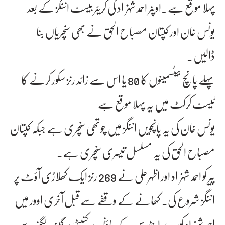
پہلا موقع ہے۔اوپنر احمد شہزاد کی کریئر بیسٹ اننگز کے بعد
یونس خان اور کپتان مصباح الحق نے بھی سنچریاں بنا
ڈالیں۔
پہلے پانچ بیٹسمینوں کا 80 یا اس سے زائد رنز سکور کرنے کا
ٹیسٹ کرکٹ میں یہ پہلا موقع ہے
یونس خان کی یہ پانچویں اننگز میں چوتھی سنچری ہے جبکہ کپتان
مصباح الحق کی یہ مسلسل تیسری سنچری ہے۔
پیر کو احمد شہزاد اور اظہرعلی نے 269 رنز ایک کھلاڑی آؤٹ پر
اننگز شروع کی۔ کھانے کے وقفے سے قبل آخری اوور میں
احمد شہزاد کورے اینڈرسن کے باؤنسر پر کنپٹی پر گیند لگنے سے