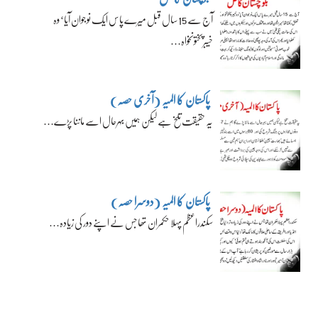
آج سے 15 سال قبل میرے پاس ایک نوجوان آیا‘ وہ
خیبرپختونخواہ…
پاکستان کا المیہ (آخری حصہ)
یہ حقیقت تلخ ہے لیکن ہمیں بہرحال اسے ماننا پڑے…
پاکستان کا المیہ (دوسرا حصہ)
سکندراعظم پہلا حکمران تھا جس نے اپنے دور کی زیادہ…