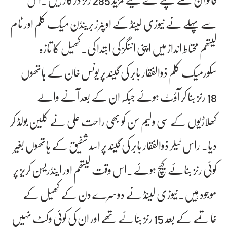
سے پہلے نے نیوزی لینڈ کے اوپنرز برینڈن میک کلم اور ٹام
لیتھم محتاط انداز میں اپنی اننگز کی ابتدا کی۔کھیل کا تازہ
سکورمیک کلم ذوالفقار بابر کی گیند پر یونس خان کے ہاتھوں
18 رنز بنا کر آؤٹ ہوئے جبکہ ان کے بعد آنے والے
کھلاڑیوں کے سی ولیم سن کو بھی راحت علی نے کلین بولڈ کر
دیا۔ راس ٹیلر ذوالفقار بابر کی گیند پر اسد شفیق کے ہاتھوں بغیر
کوئی رنز بنائے کیچ ہوئے۔اس وقت لیتھم اور اینڈریسن کریز پر
موجود ہیں۔نیوزی لینڈ نے دوسرے دن کے کھیل کے
خاتمے کے بعد 15 رنز بنائے تھے اور ان کی کوئی وکٹ نہیں