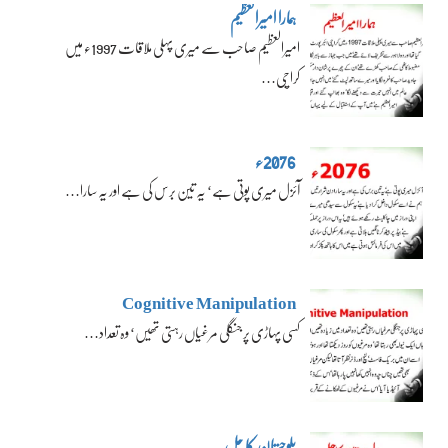
ہمارا امیرالعظیم
امیرالعظیم صاحب سے میری پہلی ملاقات 1997ء میں
کراچی…
2076ء
آئزل میری پوتی ہے‘ یہ تین برس کی ہے اور یہ سارا…
Cognitive Manipulation
کسی پہاڑی پر جنگلی مرغیاں رہتی تھیں‘ وہ تعداد…
بلوچستان کا حل