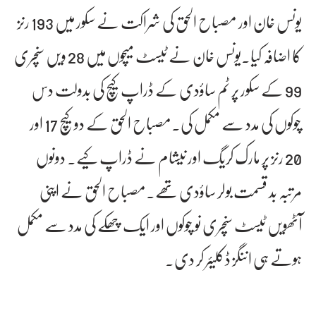
یونس خان اور مصباح الحق کی شراکت نے سکور میں 193 رنز
کا اضافہ کیا۔یونس خان نے ٹیسٹ میچوں میں 28 ویں سنچری
99 کے سکور پر ٹم ساؤدی کے ڈراپ کیچ کی بدولت دس
چوکوں کی مدد سے مکمل کی۔مصباح الحق کے دو کیچ 17 اور
20 رنز پر مارک کریگ اور نیشام نے ڈراپ کیے۔ دونوں
مرتبہ بد قسمت بولر ساؤدی تھے۔مصباح الحق نے اپنی
آٹھویں ٹیسٹ سنچری نو چوکوں اور ایک چھکے کی مدد سے مکمل
ہوتے ہی اننگز ڈکلیئر کر دی۔