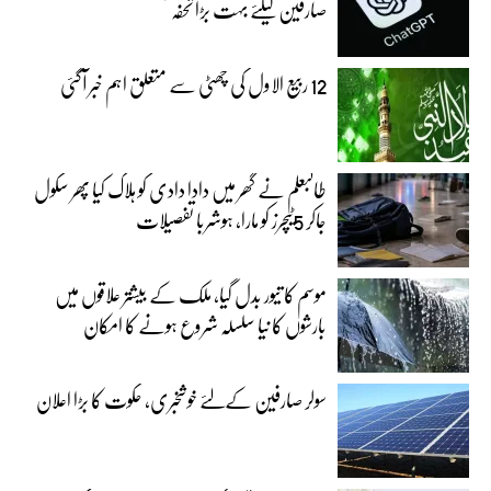
صارفین کیلئے بہت بڑا تحفہ
12 ربیع الاول کی چھٹی سے متعلق اہم خبر آگئی
طالبعلم نے گھر میں دادا دادی کو ہلاک کیا پھر سکول
جاکر 5ٹیچرز کو مارا، ہوشربا تفصیلات
موسم کا تیور بدل گیا، ملک کے بیشتر علاقوں میں
بارشوں کا نیا سلسلہ شروع ہونے کا امکان
سولر صارفین کےلئے خوشخبری، حکوت کا بڑا اعلان