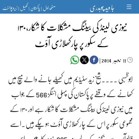
Ski
جا وید چوہدری
صفحۂ اول
پاکستان
کھیل
زیرو پوائنٹ
t
|
|
|
conten
نیوزی لینڈ کی بیٹنگ مشکلات کا شکار،۱۳۰
کے سکور پر چارکھلاڑی آؤٹ
‬‮نومبر‬‮
|
2014
11
ابوظہبی ۔۔۔۔ شیخ زید سٹیڈیم میں کھیلے جانے والے میچ میں
کھانے کے وقفے پر پاکستان کی پہلی اننگز 566 کے جواب
میں نیوزی لینڈ کی بیٹنگ مشکلات کا شکار ہے اور ۱۳۰ کے
مجموعی سکور پر اس کے چار کھلاڑی آؤٹ ہو چکے ہیں۔اسے
فالو آن سے بچنے کے لیے مزید 285 رنز درکار ہیں۔اس