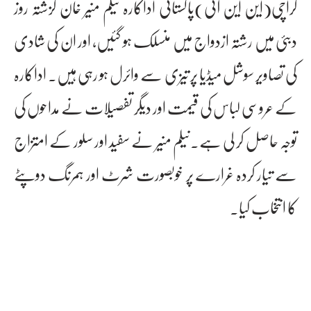
کراچی(این این آئی)پاکستانی اداکارہ نیلم منیر خان گزشتہ روز
دبئی میں رشتہ ازدواج میں منسلک ہو گئیں، اور ان کی شادی
کی تصاویر سوشل میڈیا پر تیزی سے وائرل ہو رہی ہیں۔ اداکارہ
کے عروسی لباس کی قیمت اور دیگر تفصیلات نے مداحوں کی
توجہ حاصل کر لی ہے۔نیلم منیر نے سفید اور سلور کے امتزاج
سے تیار کردہ غرارے پر خوبصورت شرٹ اور ہمرنگ دوپٹے
کا انتخاب کیا۔