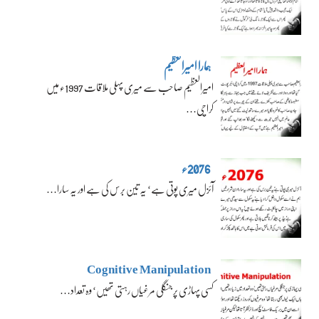
ہمارا امیرالعظیم
امیرالعظیم صاحب سے میری پہلی ملاقات 1997ء میں
کراچی…
2076ء
آئزل میری پوتی ہے‘ یہ تین برس کی ہے اور یہ سارا…
Cognitive Manipulation
کسی پہاڑی پر جنگلی مرغیاں رہتی تھیں‘ وہ تعداد…