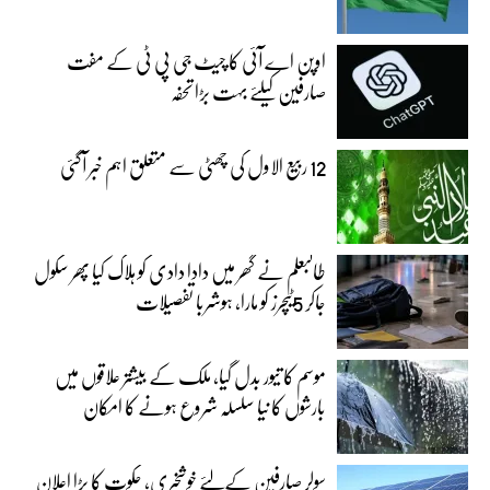
اوپن اے آئی کا چیٹ جی پی ٹی کے مفت
صارفین کیلئے بہت بڑا تحفہ
12 ربیع الاول کی چھٹی سے متعلق اہم خبر آگئی
طالبعلم نے گھر میں دادا دادی کو ہلاک کیا پھر سکول
جاکر 5ٹیچرز کو مارا، ہوشربا تفصیلات
موسم کا تیور بدل گیا، ملک کے بیشتر علاقوں میں
بارشوں کا نیا سلسلہ شروع ہونے کا امکان
سولر صارفین کےلئے خوشخبری، حکوت کا بڑا اعلان