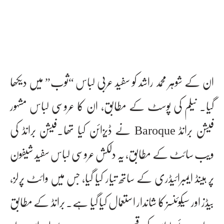
ان کے شوہر محمد راشد کو سفید عربی لباس “ثوب” میں دیکھا
گیا۔ نیلم کی پوسٹ کے مطابق، ان کا عروسی لباس مشہور
فیشن برانڈ Baroque نے ڈیزائن کیا تھا۔فیشن برانڈ کی
ویب سائٹ کے مطابق، یہ دلکش عروسی لباس سفید شیفون
پر ہینڈ ایمبرائیڈری کے ساتھ تیار کیا گیا، جس میں وائٹ پرلز،
بیڈز اور سیکوئنسز کا شاندار استعمال کیا گیا ہے۔ برانڈ کے مطابق