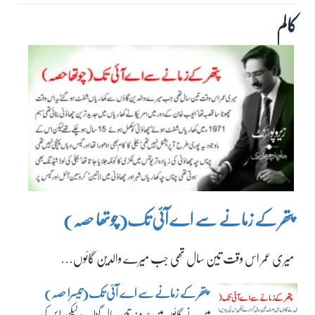
کالم
پتھر کے زمانے سے اے آئی تک(چوتھا حصہ)
میری عمر اس وقت تین سال تھی جب میرے والدین گائوں…
پتھر کے زمانے سے اے آئی تک(تیسرا حصہ)
میں نے گائوں میں صرف تین سال گزارے لیکن اس کی…