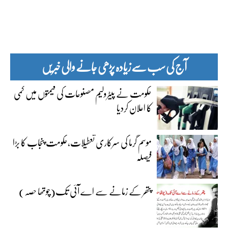
آج کی سب سے زیادہ پڑھی جانے والی خبریں
حکومت نے پیٹرولیم مصنوعات کی قیمتوں میں کمی
کا اعلان کردیا
موسم گرما کی سرکاری تعطیلات،حکومت پنجاب کا بڑا
فیصلہ
پتھر کے زمانے سے اے آئی تک(چوتھا حصہ)