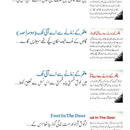
پتھر کے زمانے سے اے آئی تک(دوسرا حصہ)
گائوں کے نوے فیصد مکان کچے تھے‘ دیواریں گارے…
پتھر کے زمانے سے اے آئی تک
میں خوش قسمتی یا بدقسمتی سے اس نسل سے تعلق رکھتا…
Foot In The Door
خرگوش آزاد اور مست زندگی گزار رہا تھا‘ اس کے…