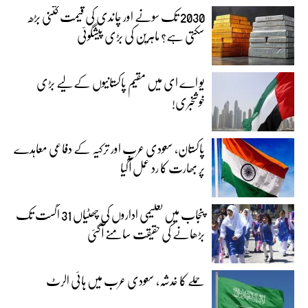
2030 تک سونے اور چاندی کی قیمت کتنی بڑھ
سکتی ہے؟ ماہرین کی بڑی پیشگوئی
یو اے ای میں مقیم پاکستانیوں کے لیے بڑی
خوشخبری!
پاکستان، سعودی عرب اور ترکیہ کے دفاعی معاہدے
پر بھارت کا رد عمل آگیا
پنجاب میں تعلیمی اداروں کی چھٹیاں 31 اگست تک
بڑھانے کی حقیقت سامنے آگئی
حملے کا خدشہ، سعودی عرب میں ہائی الرٹ