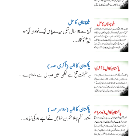
بلوچستان کا حل
آج سے 15 سال قبل میرے پاس ایک نوجوان آیا‘ وہ
خیبرپختونخواہ…
پاکستان کا المیہ (آخری حصہ)
یہ حقیقت تلخ ہے لیکن ہمیں بہرحال اسے ماننا پڑے…
پاکستان کا المیہ (دوسرا حصہ)
سکندراعظم پہلا حکمران تھا جس نے اپنے دور کی زیادہ…