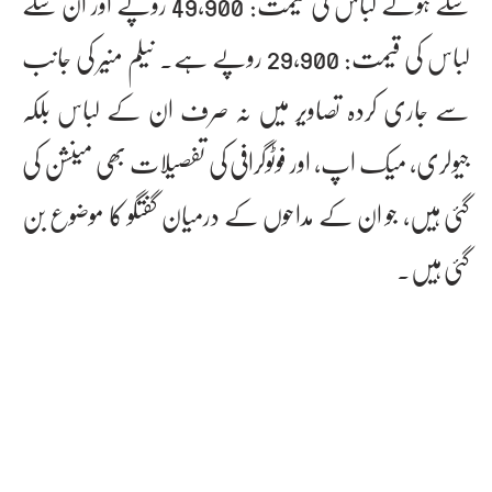
سلے ہوئے لباس کی قیمت: 49,900 روپے اور ان سلے
لباس کی قیمت: 29,900 روپے ہے۔ نیلم منیر کی جانب
سے جاری کردہ تصاویر میں نہ صرف ان کے لباس بلکہ
جیولری، میک اپ، اور فوٹوگرافی کی تفصیلات بھی مینشن کی
گئی ہیں، جو ان کے مداحوں کے درمیان گفتگو کا موضوع بن
گئی ہیں۔