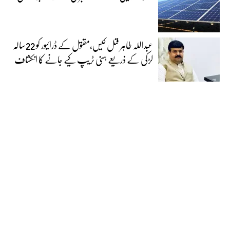
عبداللہ طاہر قتل کیس،مقتول کے ڈرائیور کو 22سالہ
لڑکی کے ذریعے ہنی ٹریپ کیے جانے کا انکشاف