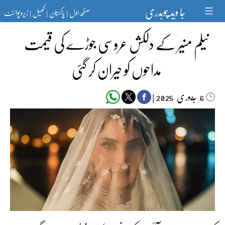
Ski
جا وید چوہدری
صفحۂ اول
پاکستان
کھیل
زیرو پوائنٹ
t
|
|
|
conten
نیلم منیر کے دلکش عروسی جوڑے کی قیمت
مداحوں کو حیران کر گئی
جنوری‬‮
|
2025
6