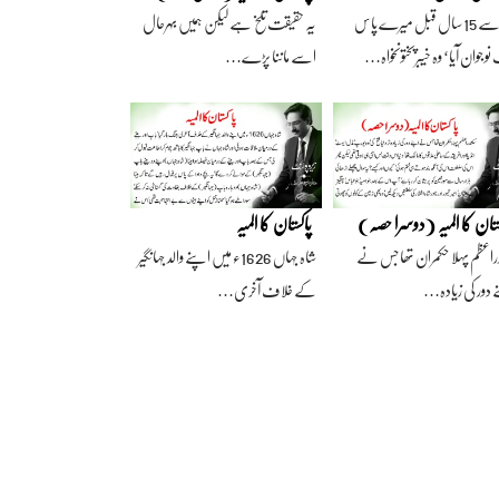
آج سے 15 سال قبل میرے پاس
یہ حقیقت تلخ ہے لیکن ہمیں بہرحال
وجوان آیا‘ وہ خیبرپختونخواہ…
اسے ماننا پڑے…
ستان کا المیہ (دوسرا حصہ)
پاکستان کا المیہ
راعظم پہلا حکمران تھا جس نے
شاہ جہاں 1626ء میں اپنے والد جہانگیر
 دور کی زیادہ…
کے خلاف آخری…