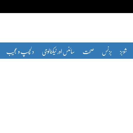
شوبز
بزنس
صحت
سائنس اور ٹیکنالوجی
دلچسپ و عجیب