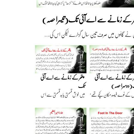
ھر کے زمانے سے اے آئی تک(تیسرا حصہ)
 نے گائوں میں صرف تین سال گزارے لیکن اس کی…
ر کے زمانے سے اے آئی
پتھر کے زمانے سے اے آئی
دوسرا حصہ)
تک
ں کے نوے فیصد مکان کچے تھے‘
میں خوش قسمتی یا بدقسمتی سے اس
اریں گارے…
نسل سے تعلق رکھتا…