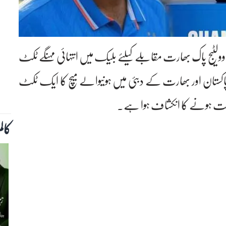
ی وولٹیج پاک بھارت مقابلے کیلئے بلیک میں انتہائی مہنگے ٹکٹ
ستان اور بھارت کے دبئی میں ہونیوالے میچ کا ایک ٹکٹ
کال