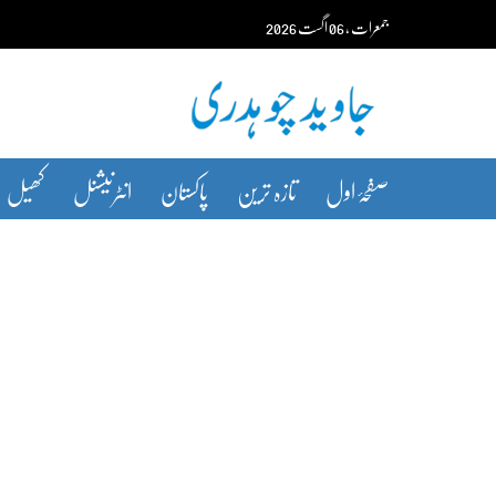
Ski
جمعرات‬‮
،
06
اگست‬‮
2026
t
conten
صفحۂ اول
تازہ ترین
پاکستان
انٹرنیشنل
کھیل