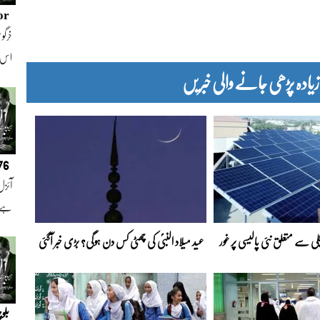
or
خرگوش
اس
دہ پڑھی جانے والی خبریں
076
آئزل
ہے ا
 سے متعلق نئی پالیسی پر غور
عید میلاد النبیؐ کی چھٹی کس دن ہوگی؟ بڑی خبر آگئی
بلو