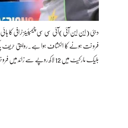
دبئی (این این آئی)آئی سی سی چیمپئینز ٹرافی کا ہائ
فروخت ہونے کا انکشاف ہوا ہے۔روایتی حریف پاک
بلیک مارکیٹ میں 12 لاکھ روپے سے زائد میں فروخت ہونے کا انکشاف ہوا ہے۔