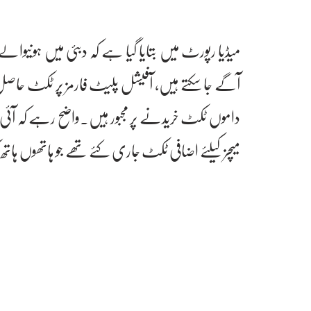
آگے جا سکتے ہیں، آفیشل پلیٹ فارمز پر ٹکٹ حاصل 
داموں ٹکٹ خریدنے پر مجبور ہیں۔واضح رہے کہ آ
میچز کیلئے اضافی ٹکٹ جاری کئے تھے جو ہاتھوں ہا