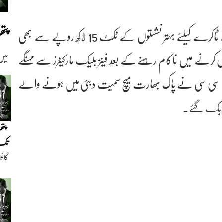
پت
میڈیا رپورٹ میں بتایا گیا ہے کہ دبئی میں ہونیوالے ٹاکرے کیلئے بہتر نشستوں کے ٹکٹ 15 لاکھ روپے سے بھی
کرنے میں ناکام رہنے کے بعد فینز بلیک مارکیٹرز سے مہنگے
میں
ئی سی سی نے پاک بھارت میچ سمیت دبئی میں ہونے والے
تھ بک گئے۔
پتھ
تک(
گائو
دیو