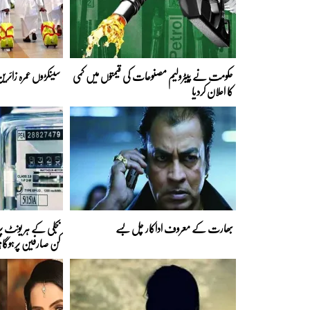
حکومت نے پیٹرولیم مصنوعات کی قیمتوں میں کمی
سینکڑوں عمرہ زائری
کا اعلان کردیا
بھارت کے معروف اداکار چل بسے
کن صارفین پرہوگا؟