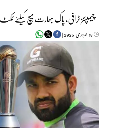
چیمپئنز ٹرافی، پاک بھارت میچ کیلئے ٹکٹ 12 لاکھ روپے میں فروخت ہونے کا انکشاف
فروری‬‮
|
2025
18