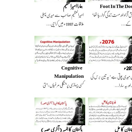
Foot In The Do
ہمارا امیرالعظیم
 آزاد اور مست زندگی گزار رہا تھا‘
امیرالعظیم صاحب سے میری پہلی
 کے…
ملاقات 1997ء میں کراچی…
2ء
Cognitive
Manipulation
 میری پوتی ہے‘ یہ تین برس کی
کسی پہاڑی پر جنگلی مرغیاں رہتی
ور یہ سارا…
تھیں‘ وہ تعداد…
چستان کا حل
پاکستان کا المیہ (آخری حصہ)