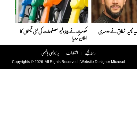
اہلیہ ثانیہ اشفاق نے دوسری
حکومت نے پیٹرولیم مصنوعات کی نئی قیمتوں کا
اعلان کردیا
رابطہ کیجئے
اشتہارات
پرائیویسی پالیسی
|
|
Copyrights © 2026. All Rights Reserved |
Website Designer
Microsol