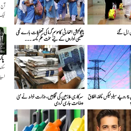
ایک ن
ن رُل گئے
ایجوکیشن اتھارٹی کاموسمِ گرما کی تعطیلات بارے نجی
تعلیمی اداروں کے لیے سخت حکم نامہ ...
پاک
سکند
اپنے
بجلی کے ہر یونٹ پر 5 روپے سیلز ٹیکس نافذ، اطلاق
سرکاری ملازمین کی تنخواہیں، وزارت خزانہ نے نئی
وضاحت جاری کردی