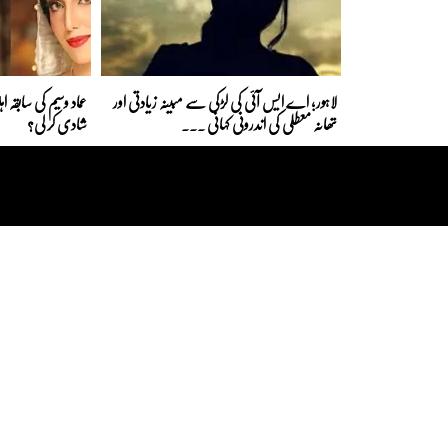
لاہور؛ اے ایس آئی کی لڑکی سے مبینہ زیادتی اور
عماد وسیم کی سابقہ 
تھانہ معطلی کی اندرونی کہانی ...
شادی کر لی؟