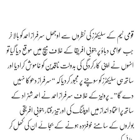
قومی ٹیم کے سلیکٹرز کی نظروں سے اوجھل سرفراز احمد کو بالاخر
جب عوامی دباؤ پر جنوبی افریقا کے خلاف میچ میں موقع دیا گیا تو
انہوں نے اپنی کارکردگی کی بدولت ناقدین کو خاموش کرادیا اور
ساتھ ہی سلیکٹرز کو سوچنے پر مجبور کردیا کہ “سرفراز دھوکا نہیں
دے گا”۔ پروٹیز کے خلاف سرفراز احمد نے احمد شہزاد کے
ساتھ پراعتماد انداز میں اوپننگ کی اور تیز رفتار جنوبی افریقی
بولروں کے سامنے خوفزدہ ہونے کے بجائے ان کی کھل کر