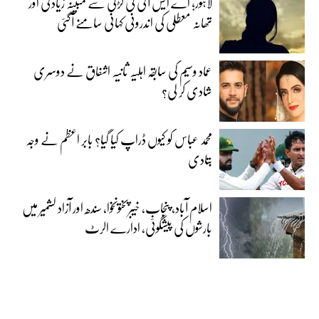
لاہور؛ اے ایس آئی کی لڑکی سے مبینہ زیادتی اور
تھانہ معطلی کی اندرونی کہانی سامنے آگئی
عماد وسیم کی سابقہ اہلیہ ثانیہ اشفاق نے دوسری
شادی کر لی؟
محمد عباس کو کیوں ڈراپ کیا گیا؟ بابر اعظم نے وجہ
بتادی
اسلام آباد، پنجاب، خیبرپختونخوا، سندھ اور آزاد کشمیر میں
بارشوں کی پیشگوئی، ادارے الرٹ