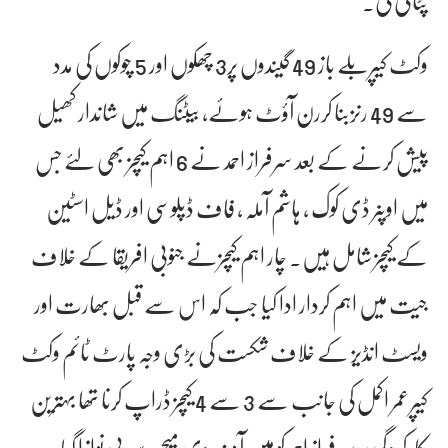
پٹائی کی۔
وکٹ کیپربلے باز 49 گیندوں پر3 چھکوں اور 5 چوکوں کی مدد
سے 49 رنزبنا کررن آؤٹ ہوئے، بیٹنگ میں شاندار کھیل
پیش کرنے کے بعد سرفراز احمد نے 6 اہم کیچز بھی لئے جس
میں اوپنر ڈی کوک ، ہاشم آملہ ، فاف ڈپلوسی اور ڈیل اسٹین
کے کیچز شامل ہیں۔ چار اہم کیچزنے جنوبی افریقا کے خلاف
جیت میں اہم کردار ادا کیا جب کہ اس سے قبل بھارت اور
ویسٹ انڈیز کے خلاف شکست کی بڑی وجہ پارٹ ٹائم وکٹ
کیپرعمر اکمل کی جانب سے 3 سے 4 کیچز ڈراپ کرنا تھا بہترین
کارکردگی پر سرفراز احمد کو مین آف دی میچ سے بی نوازا گیا۔