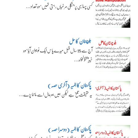
کسی پہاڑی پر جنگلی مرغیاں رہتی تھیں‘ وہ تعداد…
بلوچستان کا حل
آج سے 15 سال قبل میرے پاس ایک نوجوان آیا‘ وہ
خیبرپختونخواہ…
پاکستان کا المیہ (آخری حصہ)
یہ حقیقت تلخ ہے لیکن ہمیں بہرحال اسے ماننا پڑے…
پاکستان کا المیہ (دوسرا حصہ)