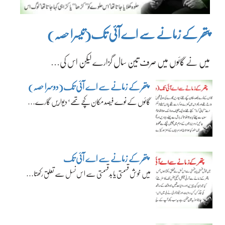
پتھر کے زمانے سے اے آئی تک(تیسرا حصہ)
میں نے گائوں میں صرف تین سال گزارے لیکن اس کی…
پتھر کے زمانے سے اے آئی تک(دوسرا حصہ)
گائوں کے نوے فیصد مکان کچے تھے‘ دیواریں گارے…
پتھر کے زمانے سے اے آئی تک
میں خوش قسمتی یا بدقسمتی سے اس نسل سے تعلق رکھتا…