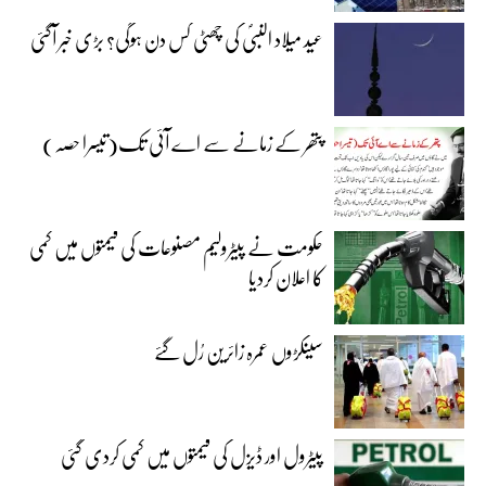
عید میلاد النبیؐ کی چھٹی کس دن ہوگی؟ بڑی خبر آگئی
پتھر کے زمانے سے اے آئی تک(تیسرا حصہ)
حکومت نے پیٹرولیم مصنوعات کی قیمتوں میں کمی
کا اعلان کردیا
سینکڑوں عمرہ زائرین رُل گئے
پیٹرول اور ڈیزل کی قیمتوں میں کمی کردی گئی