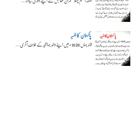
سکندراعظم پہلا حکمران تھا جس نے اپنے دور کی زیادہ…
پاکستان کا المیہ
شاہ جہاں 1626ء میں اپنے والد جہانگیر کے خلاف آخری…