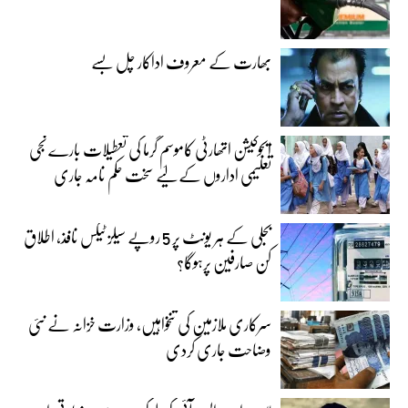
بھارت کے معروف اداکار چل بسے
ایجوکیشن اتھارٹی کاموسمِ گرما کی تعطیلات بارے نجی
تعلیمی اداروں کے لیے سخت حکم نامہ جاری
بجلی کے ہر یونٹ پر 5 روپے سیلز ٹیکس نافذ، اطلاق
کن صارفین پرہوگا؟
سرکاری ملازمین کی تنخواہیں، وزارت خزانہ نے نئی
وضاحت جاری کردی