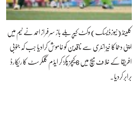
کلینڈ (نیوزڈیسک) وکٹ کیپر بلے باز سرفراز احمد نے ٹیم میں
اپنی دھماکا خیز انٹری سے ناقدین کو خاموش کرادیا جب کہ جنوبی
افریقا کے خلاف میچ میں 6 کیچز پکڑ کر ایڈم گلکرسٹ کا ریکارڈ
برابر کردیا۔