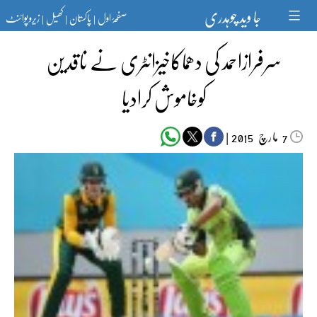
Ski
جا وید چوہدری
صفحۂ اول
پاکستان
کھیل
زیرو پوائنٹ
t
|
|
|
conten
سرفرازاحمد کی دھماکاخیزانٹری نے ناقدین
کوخاموش کرادیا
مارچ‬‮
|
2015
7