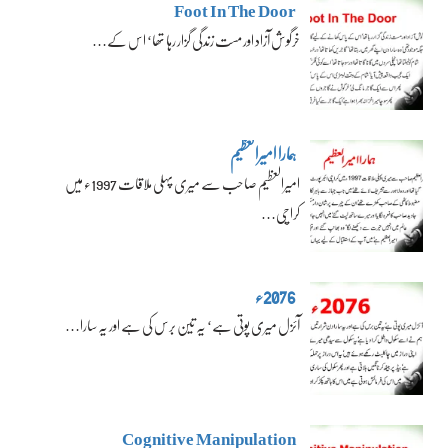
Foot In The Door
خرگوش آزاد اور مست زندگی گزار رہا تھا‘ اس کے…
ہمارا امیرالعظیم
امیرالعظیم صاحب سے میری پہلی ملاقات 1997ء میں
کراچی…
2076ء
آئزل میری پوتی ہے‘ یہ تین برس کی ہے اور یہ سارا…
Cognitive Manipulation