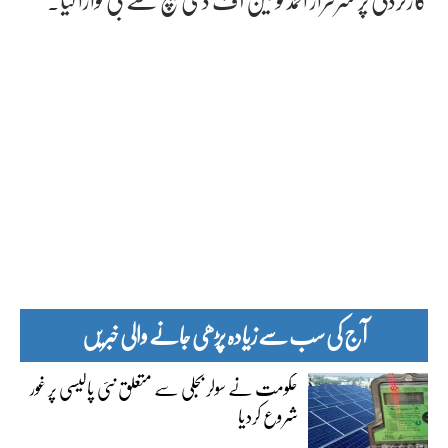
آج کی سب سے زیادہ پڑھی جانے والی خبریں
حکومت نے سولر بجلی سے متعلق نئی پالیسی پر غور
شروع کردیا