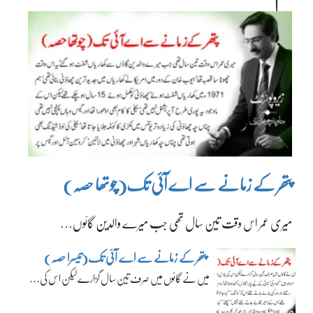
پتھر کے زمانے سے اے آئی تک(چوتھا حصہ)
میری عمر اس وقت تین سال تھی جب میرے والدین گائوں…
پتھر کے زمانے سے اے آئی تک(تیسرا حصہ)
میں نے گائوں میں صرف تین سال گزارے لیکن اس کی…