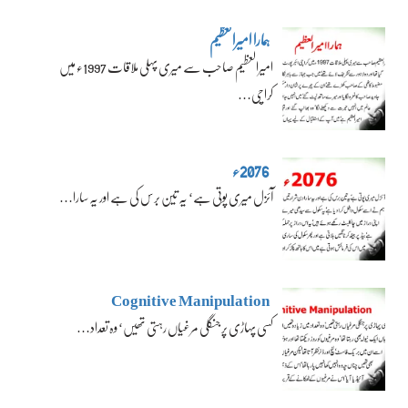
ہمارا امیرالعظیم
امیرالعظیم صاحب سے میری پہلی ملاقات 1997ء میں
کراچی…
2076ء
آئزل میری پوتی ہے‘ یہ تین برس کی ہے اور یہ سارا…
Cognitive Manipulation
کسی پہاڑی پر جنگلی مرغیاں رہتی تھیں‘ وہ تعداد…