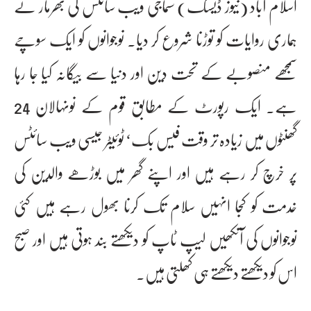
اسلام آباد (نیوز ڈیسک) سماجی ویب سائٹس کی بھرمار نے
ہماری روایات کو توڑنا شروع کر دیا۔ نوجوانوں کو ایک سوچے
سمجھے منصوبے کے تحت دین اور دنیا سے بیگانہ کیا جا رہا
ہے۔ ایک رپورٹ کے مطابق قوم کے نونہالان 24
گھنٹوں میں زیادہ تر وقت فیس بک‘ ٹوئیٹر جیسی ویب سائٹس
پر خرچ کر رہے ہیں اور اپنے گھر میں بوڑھے والدین کی
خدمت کو کجا انہیں سلام تک کرنا بھول رہے ہیں کئی
نوجوانوں کی آنکھیں لیپ ٹاپ کو دیکھتے بند ہوتی ہیں اور صبح
اس کو دیکھتے دیکھتے ہی کھلتی ہیں۔