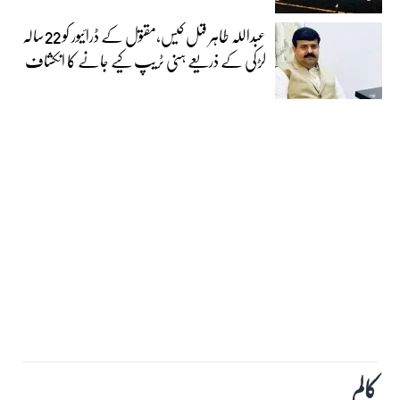
عبداللہ طاہر قتل کیس،مقتول کے ڈرائیور کو 22سالہ
لڑکی کے ذریعے ہنی ٹریپ کیے جانے کا انکشاف
کالم