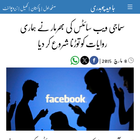
Ski
جا وید چوہدری
صفحۂ اول
پاکستان
کھیل
زیرو پوائنٹ
t
|
|
|
conten
سماجی ویب سائٹس کی بھرمار نے ہماری
روایات کو توڑنا شروع کر دیا
مارچ‬‮
|
2015
8