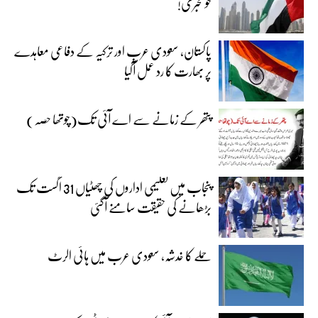
خوشخبری!
پاکستان، سعودی عرب اور ترکیہ کے دفاعی معاہدے
پر بھارت کا رد عمل آگیا
پتھر کے زمانے سے اے آئی تک(چوتھا حصہ)
پنجاب میں تعلیمی اداروں کی چھٹیاں 31 اگست تک
بڑھانے کی حقیقت سامنے آگئی
حملے کا خدشہ، سعودی عرب میں ہائی الرٹ