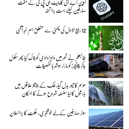
اوپن اے آئی کا چیٹ جی پی ٹی کے مفت
صارفین کیلئے بہت بڑا تحفہ
12 ربیع الاول کی چھٹی سے متعلق اہم خبر آگئی
طالبعلم نے گھر میں دادا دادی کو ہلاک کیا پھر سکول
جاکر 5ٹیچرز کو مارا، ہوشربا تفصیلات
موسم کا تیور بدل گیا، ملک کے بیشتر علاقوں میں
بارشوں کا نیا سلسلہ شروع ہونے کا امکان
سولر صارفین کےلئے خوشخبری، حکوت کا بڑا اعلان