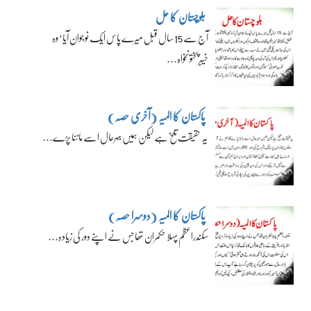
بلوچستان کا حل
آج سے 15 سال قبل میرے پاس ایک نوجوان آیا‘ وہ
خیبرپختونخواہ…
پاکستان کا المیہ (آخری حصہ)
یہ حقیقت تلخ ہے لیکن ہمیں بہرحال اسے ماننا پڑے…
پاکستان کا المیہ (دوسرا حصہ)
سکندراعظم پہلا حکمران تھا جس نے اپنے دور کی زیادہ…