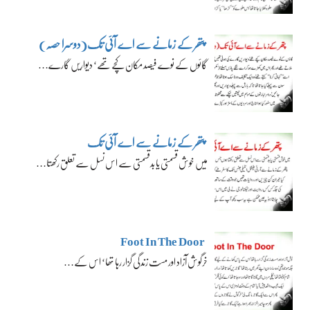
پتھر کے زمانے سے اے آئی تک(دوسرا حصہ)
گائوں کے نوے فیصد مکان کچے تھے‘ دیواریں گارے…
پتھر کے زمانے سے اے آئی تک
میں خوش قسمتی یا بدقسمتی سے اس نسل سے تعلق رکھتا…
Foot In The Door
خرگوش آزاد اور مست زندگی گزار رہا تھا‘ اس کے…