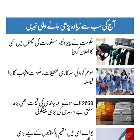
آج کی سب سے زیادہ پڑھی جانے والی خبریں
حکومت نے پیٹرولیم مصنوعات کی قیمتوں میں کمی
کا اعلان کردیا
موسم گرما کی سرکاری تعطیلات،حکومت پنجاب کا بڑا
فیصلہ
2030 تک سونے اور چاندی کی قیمت کتنی بڑھ
سکتی ہے؟ ماہرین کی بڑی پیشگوئی
یو اے ای میں مقیم پاکستانیوں کے لیے بڑی