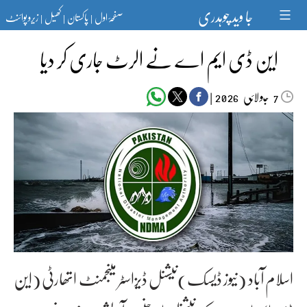
Ski
جا وید چوہدری
صفحۂ اول
پاکستان
کھیل
زیرو پوائنٹ
t
|
|
|
conten
این ڈی ایم اے نے الرٹ جاری کر دیا
جولائی
|
2026
7
اسلام آباد (نیوز ڈیسک)نیشنل ڈیزاسٹر مینجمنٹ اتھارٹی (این