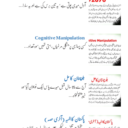
آئزل میری پوتی ہے‘ یہ تین برس کی ہے اور یہ سارا…
Cognitive Manipulation
کسی پہاڑی پر جنگلی مرغیاں رہتی تھیں‘ وہ تعداد…
بلوچستان کا حل
آج سے 15 سال قبل میرے پاس ایک نوجوان آیا‘ وہ
خیبرپختونخواہ…
پاکستان کا المیہ (آخری حصہ)
یہ حقیقت تلخ ہے لیکن ہمیں بہرحال اسے ماننا پڑے…