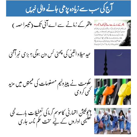
آج کی سب سے زیادہ پڑھی جانے والی خبریں
پتھر کے زمانے سے اے آئی تک(تیسرا حصہ)
عید میلاد النبیؐ کی چھٹی کس دن ہوگی؟ بڑی خبر آگئی
حکومت نے پیٹرولیم مصنوعات کی قیمتوں میں مزید
کمی کردی
ایجوکیشن اتھارٹی کاموسمِ گرما کی تعطیلات بارے نجی
تعلیمی اداروں کے لیے سخت حکم نامہ جاری