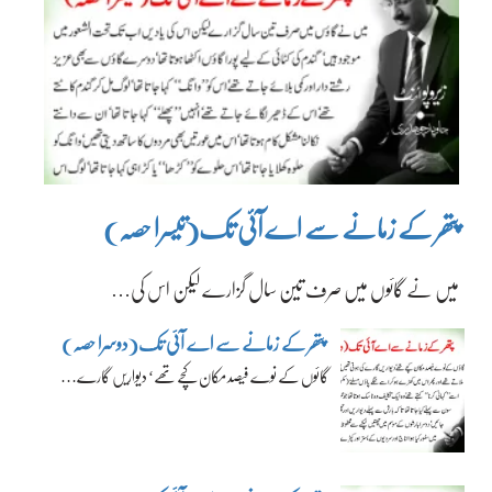
پتھر کے زمانے سے اے آئی تک(تیسرا حصہ)
میں نے گائوں میں صرف تین سال گزارے لیکن اس کی…
پتھر کے زمانے سے اے آئی تک(دوسرا حصہ)
گائوں کے نوے فیصد مکان کچے تھے‘ دیواریں گارے…