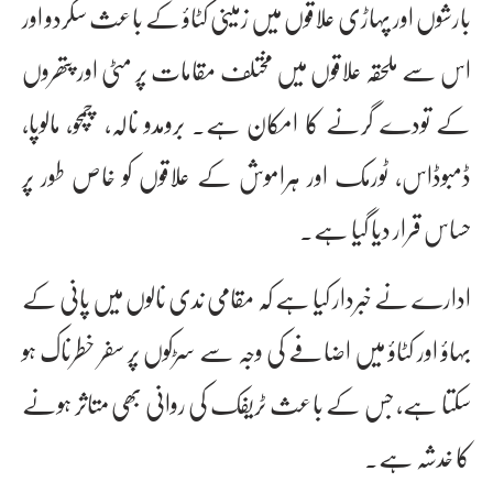
بارشوں اور پہاڑی علاقوں میں زمینی کٹاؤ کے باعث سکردو اور
اس سے ملحقہ علاقوں میں مختلف مقامات پر مٹی اور پتھروں
کے تودے گرنے کا امکان ہے۔ برومدو نالہ، چمچو، مالوپا،
ڈمبوڈاس، ٹورمک اور ہراموش کے علاقوں کو خاص طور پر
حساس قرار دیا گیا ہے۔
ادارے نے خبردار کیا ہے کہ مقامی ندی نالوں میں پانی کے
بہاؤ اور کٹاؤ میں اضافے کی وجہ سے سڑکوں پر سفر خطرناک ہو
سکتا ہے، جس کے باعث ٹریفک کی روانی بھی متاثر ہونے
کا خدشہ ہے۔