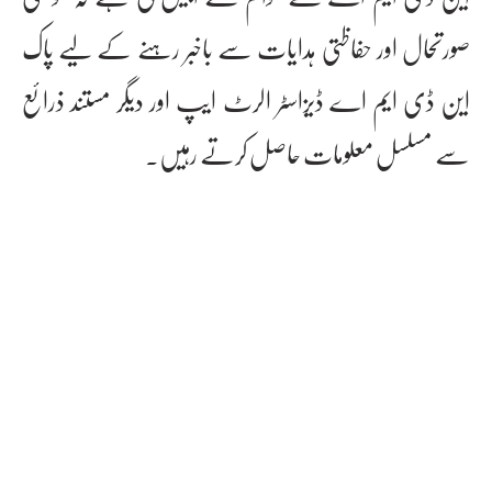
صورتحال اور حفاظتی ہدایات سے باخبر رہنے کے لیے پاک
این ڈی ایم اے ڈیزاسٹر الرٹ ایپ اور دیگر مستند ذرائع
سے مسلسل معلومات حاصل کرتے رہیں۔