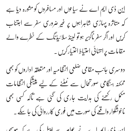
این ڈی ایم اے نے سیاحوں اور مسافروں کو مشورہ دیا ہے
کہ متاثرہ پہاڑی شاہراہوں پر غیر ضروری سفر سے اجتناب
کریں اور اگر سفر ناگزیر ہو تو لینڈ سلائیڈنگ کے خطرے والے
مقامات پر انتہائی احتیاط اختیار کریں۔
دوسری جانب مقامی ضلعی انتظامیہ اور متعلقہ اداروں کو بھی
ممکنہ ہنگامی صورتحال سے نمٹنے کے لیے پیشگی انتظامات
مکمل رکھنے کی ہدایت جاری کی گئی ہے تاکہ کسی بھی
ناخوشگوار واقعے کی صورت میں فوری کارروائی کی جا سکے۔
این ڈی ایم اے نے عوام سے اپیل کی ہے کہ موسمی