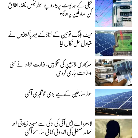
بجلی کے ہر یونٹ پر 5 روپے سیلز ٹیکس نافذ، اطلاق
کن صارفین پرہوگا؟
نیٹ بلنگ قوانین کے نفاذ کے بعد پاکستانیوں نے
متبادل حل نکال لیا
سرکاری ملازمین کی تنخواہیں، وزارت خزانہ نے نئی
وضاحت جاری کردی
سولر صارفین کے لیے بڑی خوشخبری آگئی
لاہور؛ اے ایس آئی کی لڑکی سے مبینہ زیادتی اور
تھانہ معطلی کی اندرونی کہانی سامنے آگئی