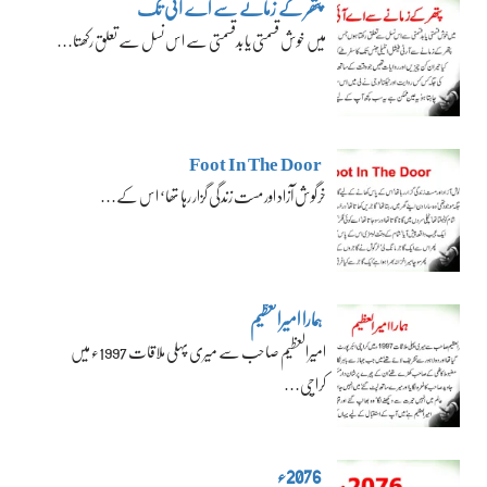
پتھر کے زمانے سے اے آئی تک
میں خوش قسمتی یا بدقسمتی سے اس نسل سے تعلق رکھتا…
Foot In The Door
خرگوش آزاد اور مست زندگی گزار رہا تھا‘ اس کے…
ہمارا امیرالعظیم
امیرالعظیم صاحب سے میری پہلی ملاقات 1997ء میں
کراچی…
2076ء