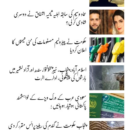
عماد وسیم کی سابقہ اہلیہ ثانیہ اشفاق نے دوسری
شادی کر لی؟
حکومت نے پیٹرولیم مصنوعات کی نئی قیمتوں کا
اعلان کردیا
اسلام آباد، پنجاب، خیبرپختونخوا، سندھ اور آزاد کشمیر میں
بارشوں کی پیشگوئی، ادارے الرٹ
سعودی عرب کے ورک ویزے کے خواہشمند
پاکستانی ہوشیار ہوجائیں !
پنجاب حکومت نے گندم کی ریلیز پرائس مقرر کر دی‎