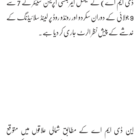
ڈی ایم اے) کے نیشنل ایمرجنسی آپریشن سینٹر نے 7 سے
9 جولائی کے دوران سکردو اور رونڈو روڈ پر لینڈ سلائیڈنگ کے
خدشے کے پیش نظر الرٹ جاری کر دیا ہے۔
این ڈی ایم اے کے مطابق شمالی علاقوں میں متوقع