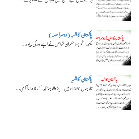
پاکستان کا المیہ (دوسرا حصہ)
سکندراعظم پہلا حکمران تھا جس نے اپنے دور کی زیادہ…
پاکستان کا المیہ
شاہ جہاں 1626ء میں اپنے والد جہانگیر کے خلاف آخری…