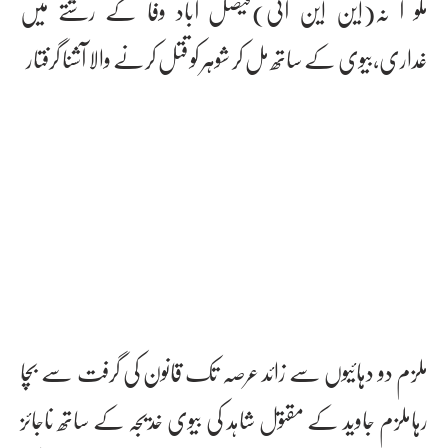
مکو آ نہ(این این آئی)فیصل آباد وفا کے رشتے میں
غداری،بیوی کے ساتھ مل کر شوہر کو قتل کرنے والا آشنا گرفتار
ملزم دو دہائیوں سے زائد عرصہ تک قانون کی گرفت سے بچا
رہاملزم جاوید کے مقتول شاہد کی بیوی خدیجہ کے ساتھ ناجائز