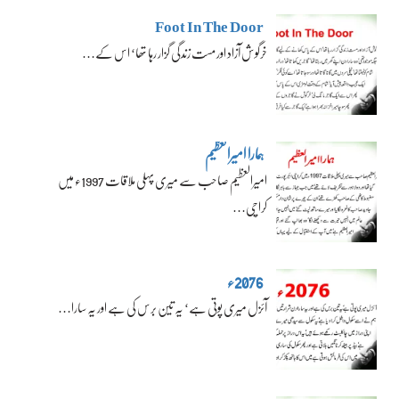
Foot In The Door
خرگوش آزاد اور مست زندگی گزار رہا تھا‘ اس کے…
ہمارا امیرالعظیم
امیرالعظیم صاحب سے میری پہلی ملاقات 1997ء میں
کراچی…
2076ء
آئزل میری پوتی ہے‘ یہ تین برس کی ہے اور یہ سارا…