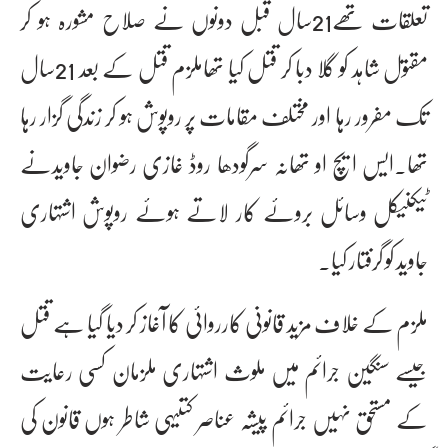
تعلقات تھے21سال قبل دونوں نے صلاح مشورہ ہو کر
مقتول شاہد کو گلا دبا کر قتل کیا تھاملزم قتل کے بعد 21سال
تک مفرور رہا اور مختلف مقامات پر روپوش ہو کر زندگی گزار رہا
تھا۔ایس ایچ او تھانہ سرگودھا روڈ غازی رضوان جاویدنے
ٹیکنیکل وسائل بروئے کار لاتے ہوئے روپوش اشتہاری
جاوید کو گرفتار کیا۔
ملزم کے خلاف مزید قانونی کارروائی کا آغاز کر دیا گیا ہے قتل
جیسے سنگین جرائم میں ملوث اشتہاری ملزمان کسی رعایت
کے مستحق نہیں جرائم پیشہ عناصر کتنیہی شاطر ہوں قانون کی