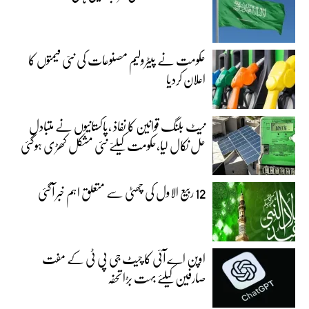
حکومت نے پیٹرولیم مصنوعات کی نئی قیمتوں کا
اعلان کردیا
نیٹ بلنگ قوانین کا نفاذ ،پاکستانیوں نے متبادل
حل نکال لیا،حکومت کیلئے نئی مشکل کھڑی ہوگئی
12 ربیع الاول کی چھٹی سے متعلق اہم خبر آگئی
اوپن اے آئی کا چیٹ جی پی ٹی کے مفت
صارفین کیلئے بہت بڑا تحفہ