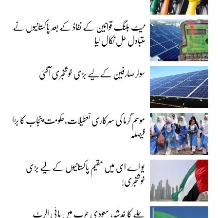
نیٹ بلنگ قوانین کے نفاذ کے بعد پاکستانیوں نے
متبادل حل نکال لیا
سولر صارفین کے لیے بڑی خوشخبری آگئی
موسم گرما کی سرکاری تعطیلات،حکومت پنجاب کا بڑا
فیصلہ
یو اے ای میں مقیم پاکستانیوں کے لیے بڑی
خوشخبری!
حملے کا خدشہ، سعودی عرب میں ہائی الرٹ