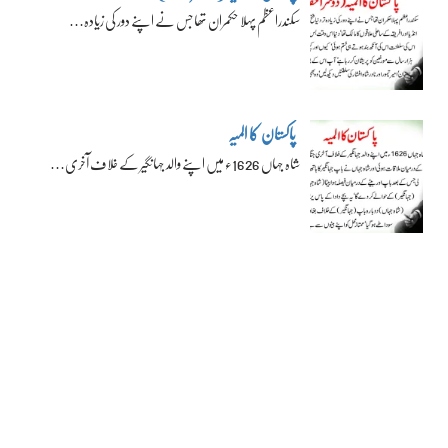
سکندراعظم پہلا حکمران تھا جس نے اپنے دور کی زیادہ…
پاکستان کا المیہ
شاہ جہاں 1626ء میں اپنے والد جہانگیر کے خلاف آخری…