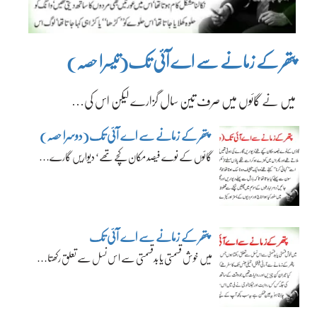
پتھر کے زمانے سے اے آئی تک(تیسرا حصہ)
میں نے گائوں میں صرف تین سال گزارے لیکن اس کی…
پتھر کے زمانے سے اے آئی تک(دوسرا حصہ)
گائوں کے نوے فیصد مکان کچے تھے‘ دیواریں گارے…
پتھر کے زمانے سے اے آئی تک
میں خوش قسمتی یا بدقسمتی سے اس نسل سے تعلق رکھتا…