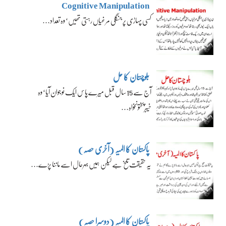
Cognitive Manipulation
کسی پہاڑی پر جنگلی مرغیاں رہتی تھیں‘ وہ تعداد…
بلوچستان کا حل
آج سے 15 سال قبل میرے پاس ایک نوجوان آیا‘ وہ
خیبرپختونخواہ…
پاکستان کا المیہ (آخری حصہ)
یہ حقیقت تلخ ہے لیکن ہمیں بہرحال اسے ماننا پڑے…
پاکستان کا المیہ (دوسرا حصہ)