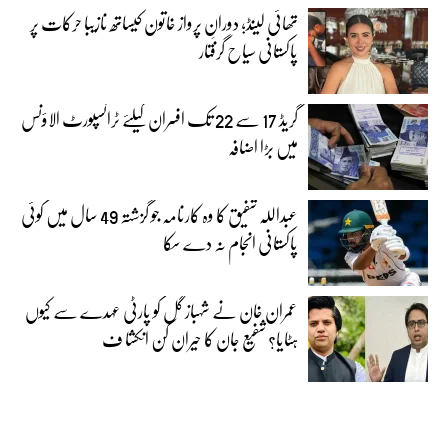
تھائی لینڈ؛ دورانِ پرواز خاتون کیساتھ نازیبا حرکات پر
پاکستانی سیاح گرفتار
گریڈ 17 سے 22 تک افسران کیلئے ٹرانسپورٹ الاؤنس
میں بڑا اضافہ
عبداللہ شفیق کا وہ کارنامہ جو گزشتہ 49 سال میں کوئی
پاکستانی انجام نہ دے سکا
عمران خان نے شہباز گل کو پارٹی عہدے سے کیوں
ہٹایا؟ شفیع جان کا حیران کن انکشا ف