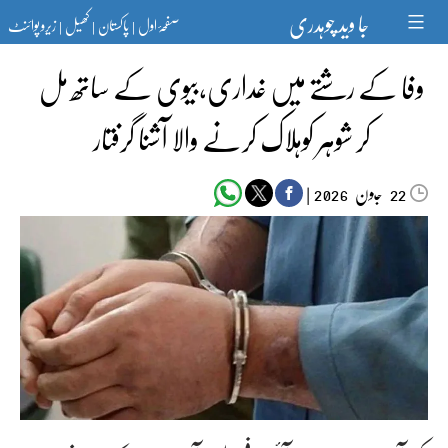
Ski
جا وید چوہدری
صفحۂ اول
پاکستان
کھیل
زیرو پوائنٹ
t
|
|
|
conten
وفا کے رشتے میں غداری،بیوی کے ساتھ مل
کر شوہر کوہلاک کرنے والا آشنا گرفتار
جون‬‮
|
2026
22