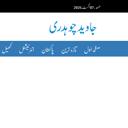
Ski
جمعہ‬‮
،
07
اگست‬‮
2026
t
conten
صفحۂ اول
تازہ ترین
پاکستان
انٹرنیشنل
کھیل