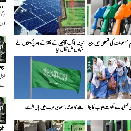
or
خرگوش
اس
 مصنوعات کی قیمتوں میں مزید
نیٹ بلنگ قوانین کے نفاذ کے بعد پاکستانیوں نے
متبادل حل نکال لیا
076
آئزل
ہے ا
ی تعطیلات،حکومت پنجاب کا بڑا
حملے کا خدشہ، سعودی عرب میں ہائی الرٹ
بلو