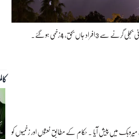
راد جاں بحق، 4زخمی ہو گئے۔
کال
 میروبک میں پیش آیا ۔ حکام کے مطابق نعشوں اور زخمیوں کو