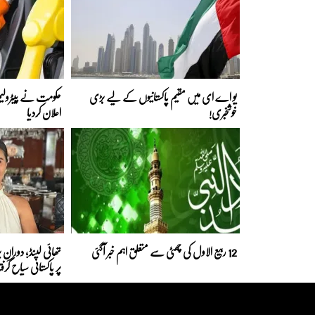
یو اے ای میں مقیم پاکستانیوں کے لیے بڑی
حکومت نے پیٹرولیم
خوشخبری!
اعلان کردیا
12 ربیع الاول کی چھٹی سے متعلق اہم خبر آگئی
تھائی لینڈ؛ دورانِ پ
پر پاکستانی سیاح گرفت