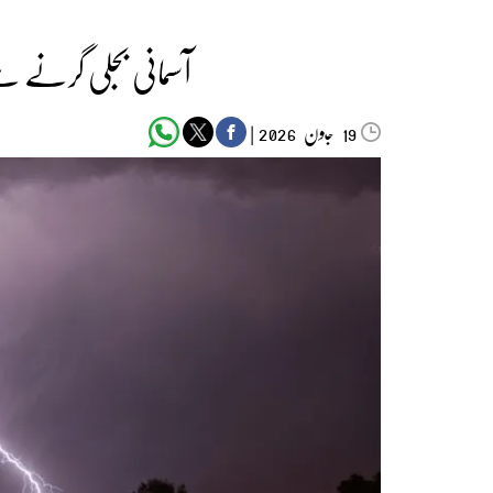
آسمانی بجلی گرنے سے 3افراد جاں بحق، 
جون‬‮
|
2026
19