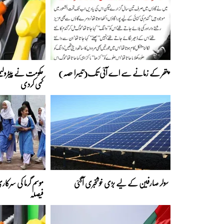
پتھر کے زمانے سے اے آئی تک(تیسرا حصہ)
حکومت نے پیٹرولیم
کمی کردی
سولر صارفین کے لیے بڑی خوشخبری آگئی
موسم گرما کی سرکار
فیصلہ