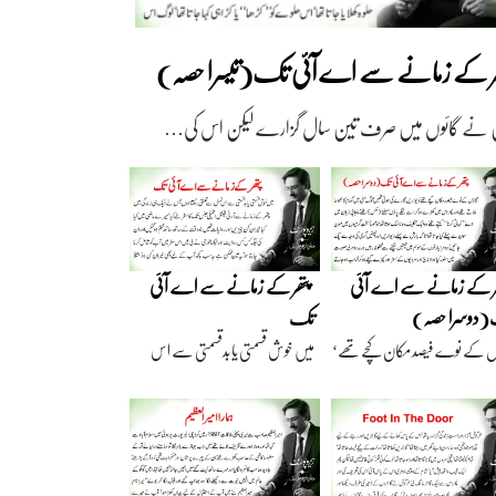
ھر کے زمانے سے اے آئی تک(تیسرا حصہ)
 نے گائوں میں صرف تین سال گزارے لیکن اس کی…
ر کے زمانے سے اے آئی
پتھر کے زمانے سے اے آئی
دوسرا حصہ)
تک
ں کے نوے فیصد مکان کچے تھے‘
میں خوش قسمتی یا بدقسمتی سے اس
اریں گارے…
نسل سے تعلق رکھتا…