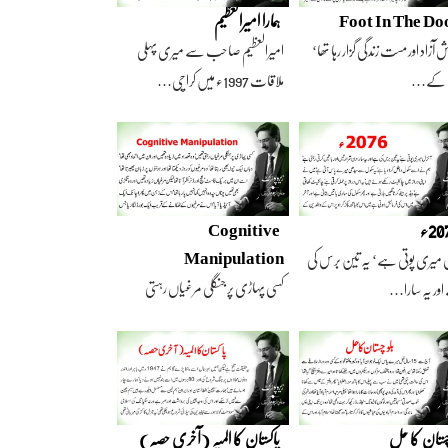
Foot In The Do
ہمارا امیرالعظیم
 آزاد اور مست زندگی گزار رہا تھا‘
امیرالعظیم صاحب سے میری پہلی
 کے…
ملاقات 1997ء میں کراچی…
2ء
Cognitive
Manipulation
 میری پوتی ہے‘ یہ تین برس کی
کسی پہاڑی پر جنگلی مرغیاں رہتی
ور یہ سارا…
تھیں‘ وہ تعداد…
چستان کا حل
پاکستان کا المیہ (آخری حصہ)