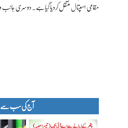
مقامی ہسپتال منتقل کردیا گیاہے۔ دوسری جانب 
آج کی سب سے زیا