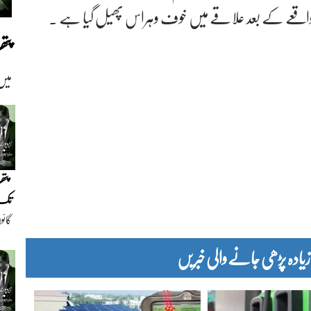
واقعے کے بعد علاقے میں خوف وہراس پھیل گیا ہے ۔
پت
میں
پتھ
تک(
گائو
دیو
دہ پڑھی جانے والی خبریں