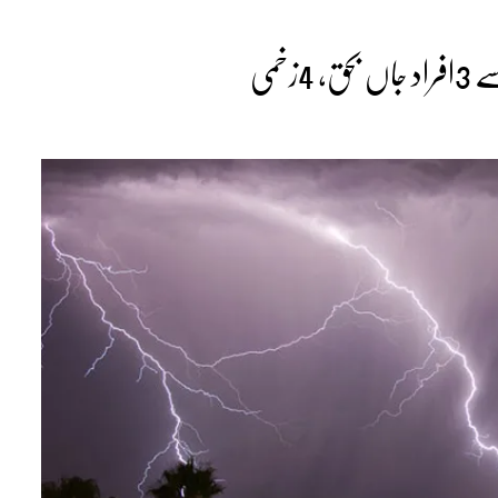
4زخمی