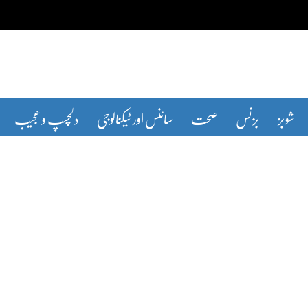
شوبز
بزنس
صحت
سائنس اور ٹیکنالوجی
دلچسپ و عجیب