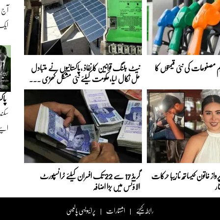
ایک ن
 مصنوعات کی نئی قیمتوں کا
نیٹ بلنگ قوانین کا نفاذ ،پاکستانیوں نے متبادل
حل نکال لیا،حکومت کیلئے نئی مشکل کھڑی ...
پاک
سکند
اپنے
رواز خاتون کیساتھ نازیبا حرکات
گریڈ 17 سے 22 تک افسران کیلئے ٹرانسپورٹ
ار
الاؤنس میں بڑا اضافہ
رابطہ کیجئے
اشتہارات
پرائیویسی پالیسی
|
|