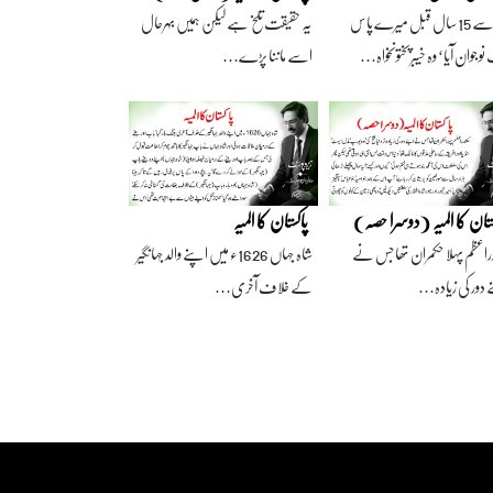
آج سے 15 سال قبل میرے پاس
یہ حقیقت تلخ ہے لیکن ہمیں بہرحال
وجوان آیا‘ وہ خیبرپختونخواہ…
اسے ماننا پڑے…
ستان کا المیہ (دوسرا حصہ)
پاکستان کا المیہ
راعظم پہلا حکمران تھا جس نے
شاہ جہاں 1626ء میں اپنے والد جہانگیر
 دور کی زیادہ…
کے خلاف آخری…