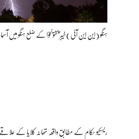
ہنگو (این این آئی)خیبر پختونخوا کے ضلع ہنگو میں آسمانی بجلی گرنے سے 3اف
ریسکیو حکام کے مطابق واقعہ تھانہ کلایا کے علاقے