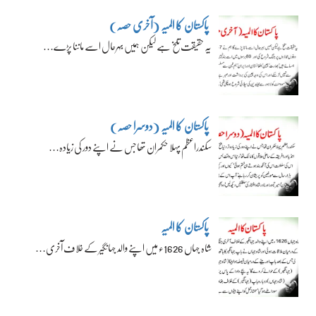
پاکستان کا المیہ (آخری حصہ)
یہ حقیقت تلخ ہے لیکن ہمیں بہرحال اسے ماننا پڑے…
پاکستان کا المیہ (دوسرا حصہ)
سکندراعظم پہلا حکمران تھا جس نے اپنے دور کی زیادہ…
پاکستان کا المیہ
شاہ جہاں 1626ء میں اپنے والد جہانگیر کے خلاف آخری…