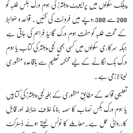
پبلک سکولوں میں پرائیویٹ پبلشرز کی ہوم ورک بکس طلبہ کو
200سے 300روپے میں فروخت کی گئیں۔ قواعد و ضوابط
کے تحت طلبہ کو مفت ہوم ورک گائیڈ فراہم کی جاتی ہے
جبکہ سرکاری سکولوں میں کسی بھی نجی پبلشر کی کتاب یا ہوم
ورک بک لگانے کے لیے محکمہ تعلیم سے باقاعدہ منظوری
لینا لازمی ہے۔
تعلیمی قواعد کے مطابق منظوری کے بغیر نجی پبلشرز کی کتابیں
یا ہوم ورک بکس نصاب کا حصہ بنانا خلافِ ضابطہ اور قابلِ
کارروائی عمل ہے۔معاملے کا نوٹس لیتے ہوئے ڈسٹرکٹ