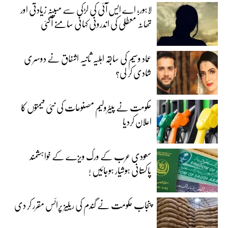
لاہور؛ اے ایس آئی کی لڑکی سے مبینہ زیادتی اور
تھانہ معطلی کی اندرونی کہانی سامنے آگئی
عماد وسیم کی سابقہ اہلیہ ثانیہ اشفاق نے دوسری
شادی کر لی؟
حکومت نے پیٹرولیم مصنوعات کی نئی قیمتوں کا
اعلان کردیا
سعودی عرب کے ورک ویزے کے خواہشمند
پاکستانی ہوشیار ہوجائیں !
پنجاب حکومت نے گندم کی ریلیز پرائس مقرر کر دی‎