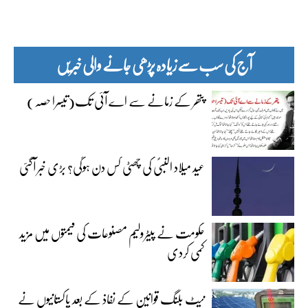
آج کی سب سے زیادہ پڑھی جانے والی خبریں
پتھر کے زمانے سے اے آئی تک(تیسرا حصہ)
عید میلاد النبیؐ کی چھٹی کس دن ہوگی؟ بڑی خبر آگئی
حکومت نے پیٹرولیم مصنوعات کی قیمتوں میں مزید
کمی کردی
نیٹ بلنگ قوانین کے نفاذ کے بعد پاکستانیوں نے