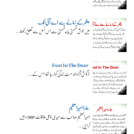
پتھر کے زمانے سے اے آئی تک
میں خوش قسمتی یا بدقسمتی سے اس نسل سے تعلق رکھتا…
Foot In The Door
خرگوش آزاد اور مست زندگی گزار رہا تھا‘ اس کے…
ہمارا امیرالعظیم
امیرالعظیم صاحب سے میری پہلی ملاقات 1997ء میں
کراچی…