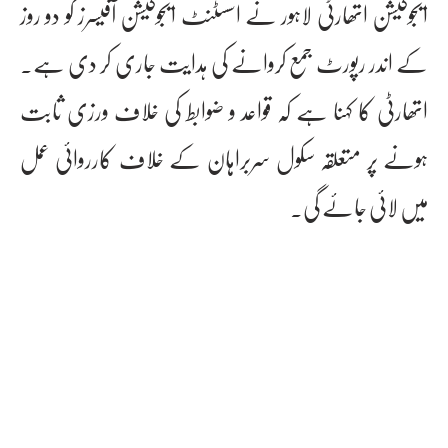
ایجوکیشن اتھارٹی لاہور نے اسسٹنٹ ایجوکیشن آفیسرز کو دو روز
کے اندر رپورٹ جمع کروانے کی ہدایت جاری کر دی ہے۔
اتھارٹی کا کہنا ہے کہ قواعد و ضوابط کی خلاف ورزی ثابت
ہونے پر متعلقہ سکول سربراہان کے خلاف کارروائی عمل
میں لائی جائے گی۔