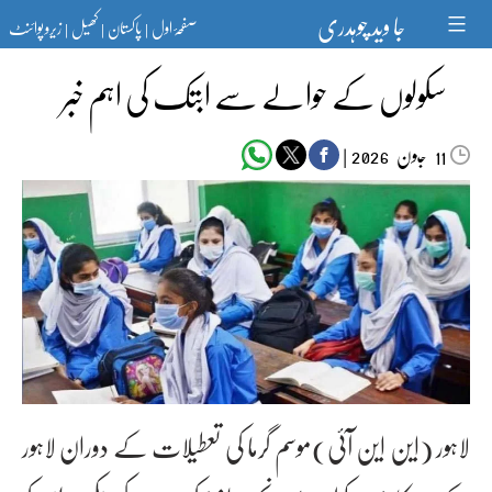
Ski
جا وید چوہدری
صفحۂ اول
پاکستان
کھیل
زیرو پوائنٹ
t
|
|
|
conten
سکولوں کے حوالے سے ابتک کی اہم خبر
جون‬‮
|
2026
11
لاہور (این این آئی)موسم گرما کی تعطیلات کے دوران لاہور