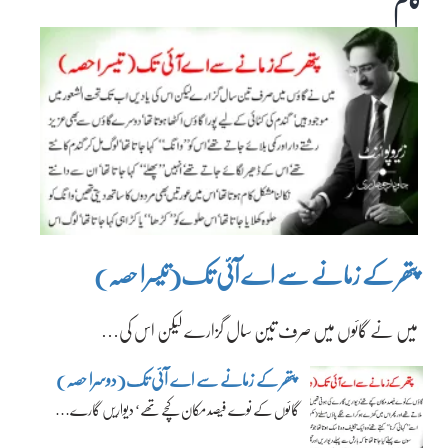
پتھر کے زمانے سے اے آئی تک(تیسرا حصہ)
میں نے گائوں میں صرف تین سال گزارے لیکن اس کی…
پتھر کے زمانے سے اے آئی تک(دوسرا حصہ)
گائوں کے نوے فیصد مکان کچے تھے‘ دیواریں گارے…