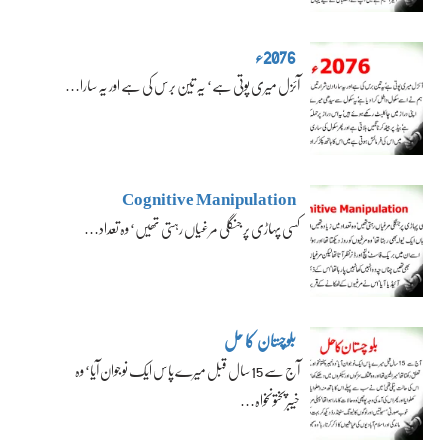
2076ء
آئزل میری پوتی ہے‘ یہ تین برس کی ہے اور یہ سارا…
Cognitive Manipulation
کسی پہاڑی پر جنگلی مرغیاں رہتی تھیں‘ وہ تعداد…
بلوچستان کا حل
آج سے 15 سال قبل میرے پاس ایک نوجوان آیا‘ وہ
خیبرپختونخواہ…