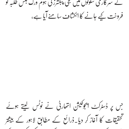
کے سرکاری سکولوں میں نجی پبلشرز کی ہوم ورک بکس طلبہ کو
فروخت کیے جانے کا انکشاف سامنے آیا ہے،
جس پر ڈسٹرکٹ ایجوکیشن اتھارٹی نے نوٹس لیتے ہوئے
تحقیقات کا آغاز کر دیا۔ذرائع کے مطابق لاہور کے بیشتر