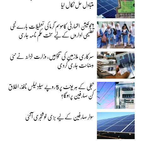
متبادل حل نکال لیا
ایجوکیشن اتھارٹی کاموسمِ گرما کی تعطیلات بارے نجی
تعلیمی اداروں کے لیے سخت حکم نامہ جاری
سرکاری ملازمین کی تنخواہیں، وزارت خزانہ نے نئی
وضاحت جاری کردی
بجلی کے ہر یونٹ پر 5 روپے سیلز ٹیکس نافذ، اطلاق
کن صارفین پرہوگا؟
سولر صارفین کے لیے بڑی خوشخبری آگئی