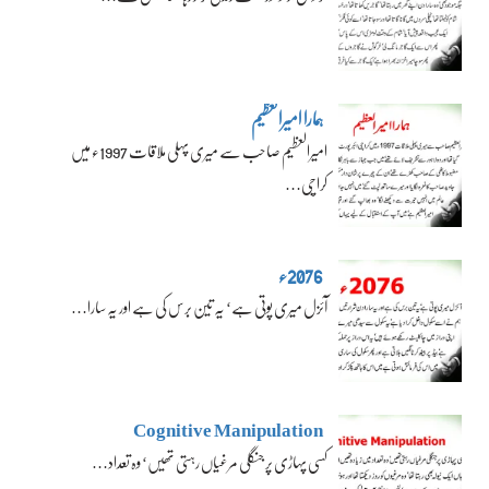
ہمارا امیرالعظیم
امیرالعظیم صاحب سے میری پہلی ملاقات 1997ء میں
کراچی…
2076ء
آئزل میری پوتی ہے‘ یہ تین برس کی ہے اور یہ سارا…
Cognitive Manipulation
کسی پہاڑی پر جنگلی مرغیاں رہتی تھیں‘ وہ تعداد…