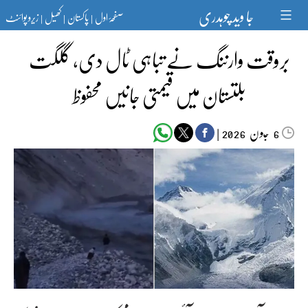
Ski
جا وید چوہدری
صفحۂ اول
پاکستان
کھیل
زیرو پوائنٹ
t
|
|
|
conten
بروقت وارننگ نے تباہی ٹال دی، گلگت
بلتستان میں قیمتی جانیں محفوظ
جون‬‮
|
2026
6