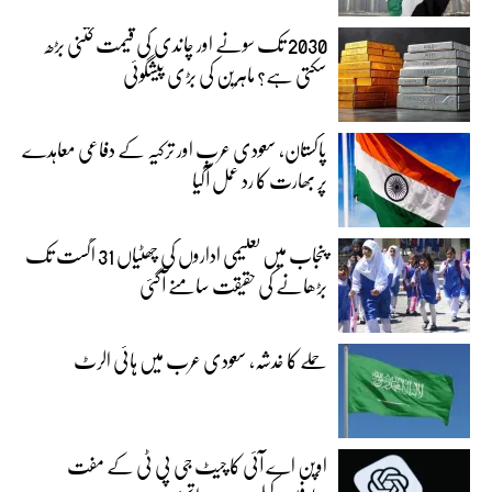
2030 تک سونے اور چاندی کی قیمت کتنی بڑھ
سکتی ہے؟ ماہرین کی بڑی پیشگوئی
پاکستان، سعودی عرب اور ترکیہ کے دفاعی معاہدے
پر بھارت کا رد عمل آگیا
پنجاب میں تعلیمی اداروں کی چھٹیاں 31 اگست تک
بڑھانے کی حقیقت سامنے آگئی
حملے کا خدشہ، سعودی عرب میں ہائی الرٹ
اوپن اے آئی کا چیٹ جی پی ٹی کے مفت