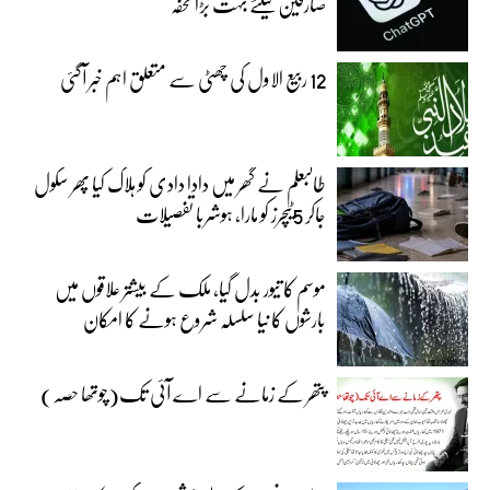
صارفین کیلئے بہت بڑا تحفہ
12 ربیع الاول کی چھٹی سے متعلق اہم خبر آگئی
طالبعلم نے گھر میں دادا دادی کو ہلاک کیا پھر سکول
جاکر 5ٹیچرز کو مارا، ہوشربا تفصیلات
موسم کا تیور بدل گیا، ملک کے بیشتر علاقوں میں
بارشوں کا نیا سلسلہ شروع ہونے کا امکان
پتھر کے زمانے سے اے آئی تک(چوتھا حصہ)