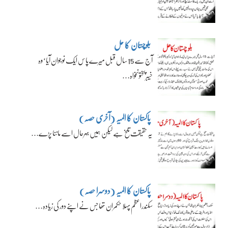
بلوچستان کا حل
آج سے 15 سال قبل میرے پاس ایک نوجوان آیا‘ وہ
خیبرپختونخواہ…
پاکستان کا المیہ (آخری حصہ)
یہ حقیقت تلخ ہے لیکن ہمیں بہرحال اسے ماننا پڑے…
پاکستان کا المیہ (دوسرا حصہ)
سکندراعظم پہلا حکمران تھا جس نے اپنے دور کی زیادہ…