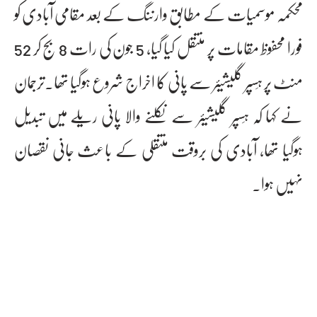
محکمہ موسمیات کے مطابق وارننگ کے بعد مقامی آبادی کو
فورا محفوظ مقامات پر منتقل کیا گیا، 5 جون کی رات 8 بج کر 52
منٹ پر ہِسپر گلیشیئر سے پانی کا اخراج شروع ہوگیا تھا۔ترجمان
نے کہا کہ ہِسپر گلیشیئر سے نکلنے والا پانی ریلے میں تبدیل
ہوگیا تھا، آبادی کی بروقت منتقلی کے باعث جانی نقصان
نہیں ہوا۔