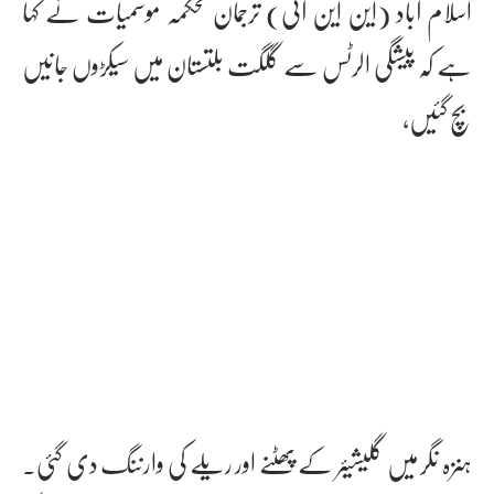
اسلام آباد (این این آئی) ترجمان محکمہ موسمیات نے کہا
ہے کہ پیشگی الرٹس سے گلگت بلتستان میں سیکڑوں جانیں
بچ گئیں،
ہنزہ نگر میں گلیشیئر کے پھٹنے اور ریلے کی وارننگ دی گئی۔