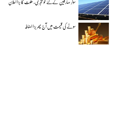
سولر صارفین کےلئے خوشخبری، حکوت کا بڑا اعلان
سونے کی قیمت میں آج پھر بڑا اضافہ