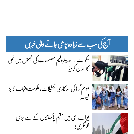
آج کی سب سے زیادہ پڑھی جانے والی خبریں
حکومت نے پیٹرولیم مصنوعات کی قیمتوں میں کمی
کا اعلان کردیا
موسم گرما کی سرکاری تعطیلات،حکومت پنجاب کا بڑا
فیصلہ
یو اے ای میں مقیم پاکستانیوں کے لیے بڑی
خوشخبری!