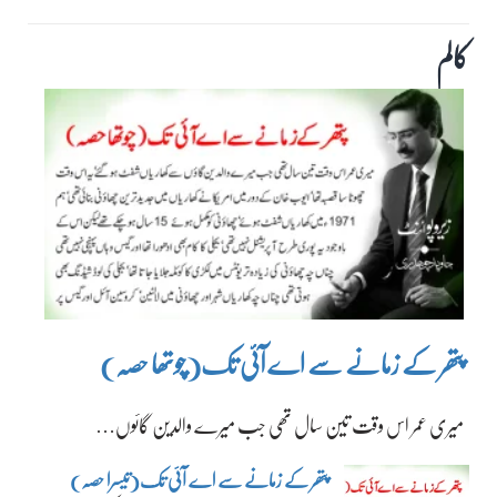
کالم
پتھر کے زمانے سے اے آئی تک(چوتھا حصہ)
میری عمر اس وقت تین سال تھی جب میرے والدین گائوں…
پتھر کے زمانے سے اے آئی تک(تیسرا حصہ)