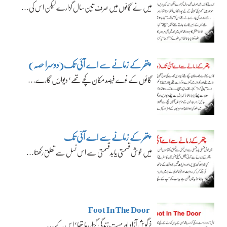
میں نے گائوں میں صرف تین سال گزارے لیکن اس کی…
پتھر کے زمانے سے اے آئی تک(دوسرا حصہ)
گائوں کے نوے فیصد مکان کچے تھے‘ دیواریں گارے…
پتھر کے زمانے سے اے آئی تک
میں خوش قسمتی یا بدقسمتی سے اس نسل سے تعلق رکھتا…
Foot In The Door
خرگوش آزاد اور مست زندگی گزار رہا تھا‘ اس کے…