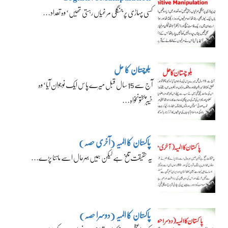
کسی پہاڑی پر جنگلی مرغیاں رہتی تھیں‘ وہ تعداد…
بلوچستان کا حل
آج سے 15 سال قبل میرے پاس ایک نوجوان آیا‘ وہ
خیبرپختونخواہ…
پاکستان کا المیہ (آخری حصہ)
یہ حقیقت تلخ ہے لیکن ہمیں بہرحال اسے ماننا پڑے…
پاکستان کا المیہ (دوسرا حصہ)