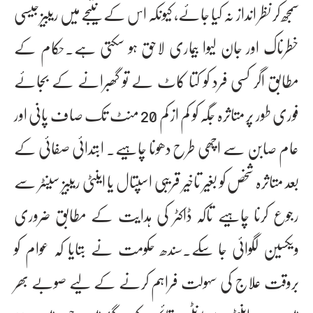
سمجھ کر نظر انداز نہ کیا جائے، کیونکہ اس کے نتیجے میں ریبیز جیسی
خطرناک اور جان لیوا بیماری لاحق ہو سکتی ہے۔حکام کے
مطابق اگر کسی فرد کو کتا کاٹ لے تو گھبرانے کے بجائے
فوری طور پر متاثرہ جگہ کو کم از کم 20 منٹ تک صاف پانی اور
عام صابن سے اچھی طرح دھونا چاہیے۔ ابتدائی صفائی کے
بعد متاثرہ شخص کو بغیر تاخیر قریبی اسپتال یا اینٹی ریبیز سینٹر سے
رجوع کرنا چاہیے تاکہ ڈاکٹر کی ہدایت کے مطابق ضروری
ویکسین لگوائی جا سکے۔سندھ حکومت نے بتایا کہ عوام کو
بروقت علاج کی سہولت فراہم کرنے کے لیے صوبے بھر