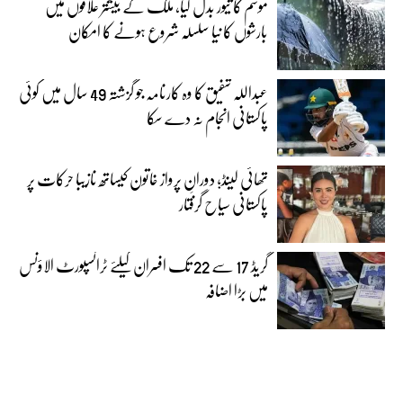
موسم کا تیور بدل گیا، ملک کے بیشتر علاقوں میں
بارشوں کا نیا سلسلہ شروع ہونے کا امکان
عبداللہ شفیق کا وہ کارنامہ جو گزشتہ 49 سال میں کوئی
پاکستانی انجام نہ دے سکا
تھائی لینڈ؛ دورانِ پرواز خاتون کیساتھ نازیبا حرکات پر
پاکستانی سیاح گرفتار
گریڈ 17 سے 22 تک افسران کیلئے ٹرانسپورٹ الاؤنس
میں بڑا اضافہ