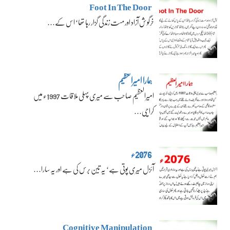
Foot In The Door
خرگوش آزاد اور مست زندگی گزار رہا تھا‘ اس کے…
ہمارا امیرالعظیم
امیرالعظیم صاحب سے میری پہلی ملاقات 1997ء میں
کراچی…
2076ء
آئزل میری پوتی ہے‘ یہ تین برس کی ہے اور یہ سارا…
Cognitive Manipulation