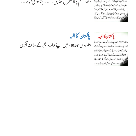
سکندراعظم پہلا حکمران تھا جس نے اپنے دور کی زیادہ…
پاکستان کا المیہ
شاہ جہاں 1626ء میں اپنے والد جہانگیر کے خلاف آخری…