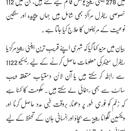
میں 278 اینٹی ریبیز یونٹس قائم کیے گئے ہیں، جن میں 112
خصوصی ریفرل مراکز بھی شامل ہیں جہاں پیچیدہ اور سنگین
نوعیت کے مریضوں کا علاج کیا جاتا ہے۔
بیان میں مزید کہا گیا کہ شہری اپنے قریب ترین اینٹی ریبیز مرکز یا
ریفرل سینٹر کی معلومات حاصل کرنے کے لیے ریسکیو 1122
سے رابطہ کر سکتے ہیں یا آن لائن دستیاب متعلقہ ویب
سائٹ سے بھی رہنمائی لے سکتے ہیں۔ حکومت کا کہنا ہے
کہ زخم کو فوری طور پر دھونا، بروقت طبی مدد حاصل کرنا اور
ویکسین لگوانا ریبیز سے بچاؤ اور انسانی جان کے تحفظ کے لیے