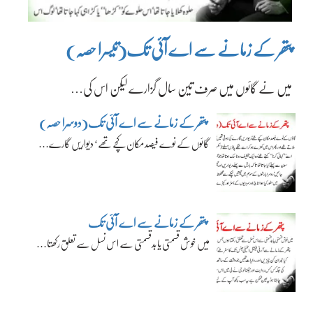
پتھر کے زمانے سے اے آئی تک(تیسرا حصہ)
میں نے گائوں میں صرف تین سال گزارے لیکن اس کی…
پتھر کے زمانے سے اے آئی تک(دوسرا حصہ)
گائوں کے نوے فیصد مکان کچے تھے‘ دیواریں گارے…
پتھر کے زمانے سے اے آئی تک
میں خوش قسمتی یا بدقسمتی سے اس نسل سے تعلق رکھتا…