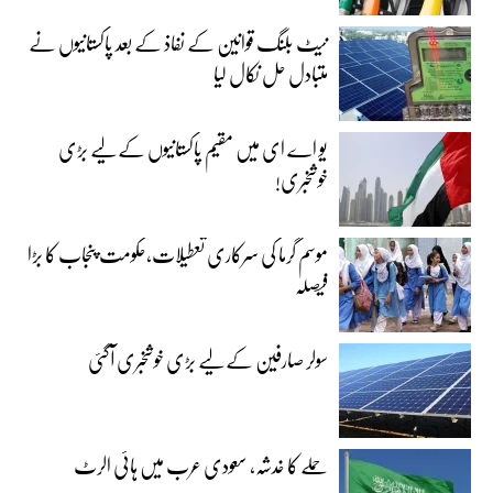
نیٹ بلنگ قوانین کے نفاذ کے بعد پاکستانیوں نے
متبادل حل نکال لیا
یو اے ای میں مقیم پاکستانیوں کے لیے بڑی
خوشخبری!
موسم گرما کی سرکاری تعطیلات،حکومت پنجاب کا بڑا
فیصلہ
سولر صارفین کے لیے بڑی خوشخبری آگئی
حملے کا خدشہ، سعودی عرب میں ہائی الرٹ