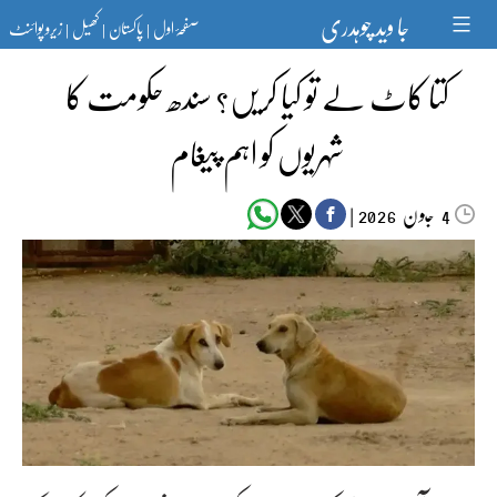
Ski
جا وید چوہدری
صفحۂ اول
پاکستان
کھیل
زیرو پوائنٹ
t
|
|
|
conten
کتا کاٹ لے تو کیا کریں؟ سندھ حکومت کا
شہریوں کو اہم پیغام
جون‬‮
|
2026
4