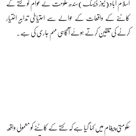
اسلام آباد (نیوز ڈیسک)سندھ حکومت نے عوام کو کتے کے
کاٹنے کے واقعات کے حوالے سے احتیاطی تدابیر اختیار
کرنے کی تلقین کرتے ہوئے آگاہی مہم جاری کی ہے۔
حکومتی پیغام میں کہا گیا ہے کہ کتے کے کاٹنے کو معمولی واقعہ