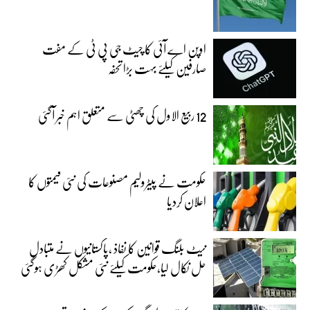
اوپن اے آئی کا چیٹ جی پی ٹی کے مفت
صارفین کیلئے بہت بڑا تحفہ
12 ربیع الاول کی چھٹی سے متعلق اہم خبر آگئی
حکومت نے پیٹرولیم مصنوعات کی نئی قیمتوں کا
اعلان کردیا
نیٹ بلنگ قوانین کا نفاذ ،پاکستانیوں نے متبادل
حل نکال لیا،حکومت کیلئے نئی مشکل کھڑی ہوگئی