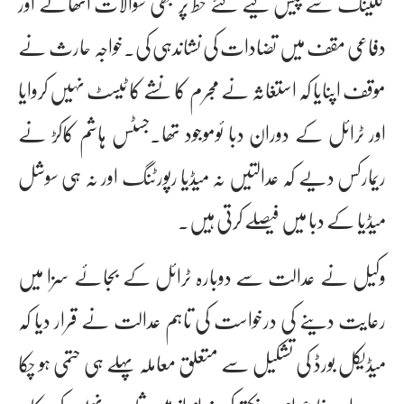
کلینک سے پیش کیے گئے خط پر بھی سوالات اٹھائے اور
دفاعی مقف میں تضادات کی نشاندہی کی۔خواجہ حارث نے
موقف اپنایا کہ استغاثہ نے مجرم کا نشے کا ٹیسٹ نہیں کروایا
اور ٹرائل کے دوران دبا ئوموجود تھا۔جسٹس ہاشم کاکڑ نے
ریمارکس دیے کہ عدالتیں نہ میڈیا رپورٹنگ اور نہ ہی سوشل
میڈیا کے دبا میں فیصلے کرتی ہیں۔
وکیل نے عدالت سے دوبارہ ٹرائل کے بجائے سزا میں
رعایت دینے کی درخواست کی تاہم عدالت نے قرار دیا کہ
میڈیکل بورڈ کی تشکیل سے متعلق معاملہ پہلے ہی حتمی ہو چکا