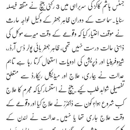
جسٹس ہاشم کاکڑ کی سربراہی میں 3 رکنی بینچ نے متفقہ فیصلہ
سنایا۔سماعت کے دوران ظاہر جعفر کے وکیل خواجہ حارث
نے موقف اختیار کیا کہ وقوعے کے وقت میرے موکل کی
ذہنی حالت درست نہیں تھی، ظاہر جعفر بائی پولر ڈس آرڈر،
شیزوفرینیا اور ڈپریشن کی ادویات استعمال کرتا رہا ہے تاہم
عدالت نے بیماری، علاج اور میڈیکل ریکارڈ سے متعلق
تفصیلی شواہد طلب کیے۔بینچ نے استفسار کیا کہ مجرم کا علاج
کب شروع ہوا؟ کون سے ڈاکٹرز نے علاج کیا اور وقوعے کے
وقت علاج جاری تھا یا نہیں۔عدالت نے لندن کے