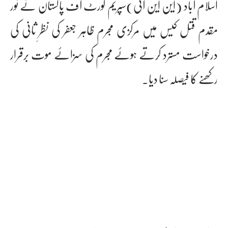
اسلام آباد (این این آئی)سپریم کورٹ آف پاکستان نے نور
مقدم قتل کیس میں مرکزی مجرم ظاہر جعفر کی نظرِ ثانی کی
درخواست مسترد کرتے ہوئے مجرم کی سزائے موت برقرار
رکھنے کا فیصلہ سنا دیا۔