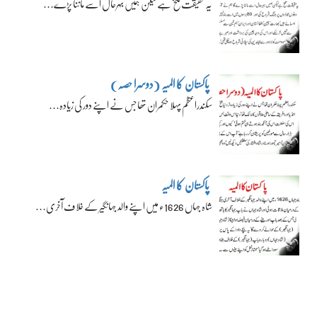
یہ حقیقت تلخ ہے لیکن ہمیں بہرحال اسے ماننا پڑے…
پاکستان کا المیہ (دوسرا حصہ)
سکندراعظم پہلا حکمران تھا جس نے اپنے دور کی زیادہ…
پاکستان کا المیہ
شاہ جہاں 1626ء میں اپنے والد جہانگیر کے خلاف آخری…