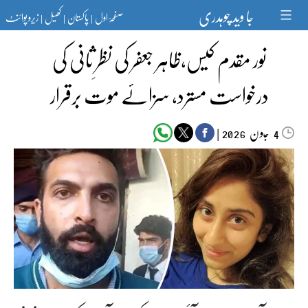
Ski
جا وید چوہدری
صفحۂ اول
پاکستان
کھیل
زیرو پوائنٹ
t
|
|
|
conten
نور مقدم کیس،ظاہر جعفر کی نظرِ ثانی کی
درخواست مسترد، سزائے موت برقرار
جون‬‮
|
2026
4