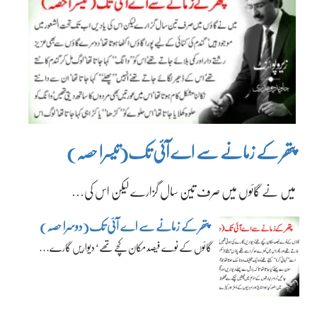
پتھر کے زمانے سے اے آئی تک(تیسرا حصہ)
میں نے گائوں میں صرف تین سال گزارے لیکن اس کی…
پتھر کے زمانے سے اے آئی تک(دوسرا حصہ)
گائوں کے نوے فیصد مکان کچے تھے‘ دیواریں گارے…