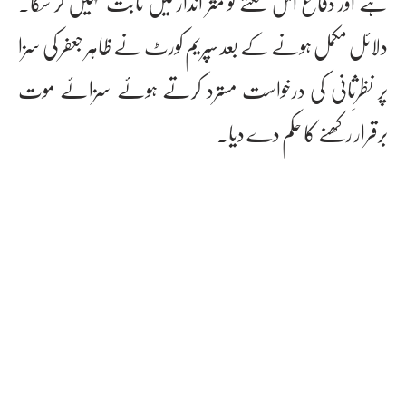
ہے اور دفاع اس نکتے کو مثر انداز میں ثابت نہیں کر سکا۔
دلائل مکمل ہونے کے بعد سپریم کورٹ نے ظاہر جعفر کی سزا
پر نظرِثانی کی درخواست مسترد کرتے ہوئے سزائے موت
برقرار رکھنے کا حکم دے دیا۔