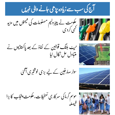
آج کی سب سے زیادہ پڑھی جانے والی خبریں
حکومت نے پیٹرولیم مصنوعات کی قیمتوں میں مزید
کمی کردی
نیٹ بلنگ قوانین کے نفاذ کے بعد پاکستانیوں نے
متبادل حل نکال لیا
سولر صارفین کے لیے بڑی خوشخبری آگئی
موسم گرما کی سرکاری تعطیلات،حکومت پنجاب کا بڑا
فیصلہ