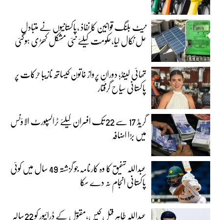
نیٹ بلنگ قوانین کا نفاذ ،پاکستانیوں نے متبادل
حل نکال لیا،حکومت کیلئے نئی مشکل کھڑی ہوگئی
تھائی لینڈ؛ دورانِ پرواز خاتون کیساتھ نازیبا حرکات پر
پاکستانی سیاح گرفتار
گریڈ 17 سے 22 تک افسران کیلئے ٹرانسپورٹ الاؤنس
میں بڑا اضافہ
عبداللہ شفیق کا وہ کارنامہ جو گزشتہ 49 سال میں کوئی
پاکستانی انجام نہ دے سکا
عبداللہ طاہر قتل کیس،مقتول کے ڈرائیور کو 22سالہ