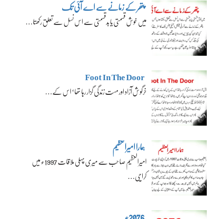
پتھر کے زمانے سے اے آئی تک
میں خوش قسمتی یا بدقسمتی سے اس نسل سے تعلق رکھتا…
Foot In The Door
خرگوش آزاد اور مست زندگی گزار رہا تھا‘ اس کے…
ہمارا امیرالعظیم
امیرالعظیم صاحب سے میری پہلی ملاقات 1997ء میں
کراچی…
2076ء