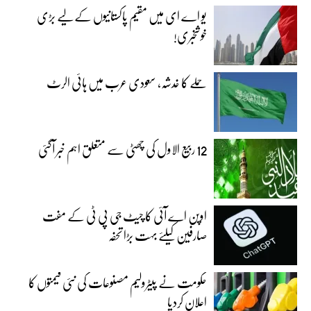
یو اے ای میں مقیم پاکستانیوں کے لیے بڑی
خوشخبری!
حملے کا خدشہ، سعودی عرب میں ہائی الرٹ
12 ربیع الاول کی چھٹی سے متعلق اہم خبر آگئی
اوپن اے آئی کا چیٹ جی پی ٹی کے مفت
صارفین کیلئے بہت بڑا تحفہ
حکومت نے پیٹرولیم مصنوعات کی نئی قیمتوں کا
اعلان کردیا