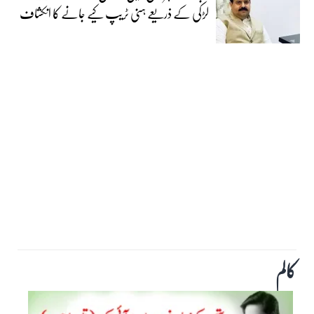
لڑکی کے ذریعے ہنی ٹریپ کیے جانے کا انکشاف
کالم