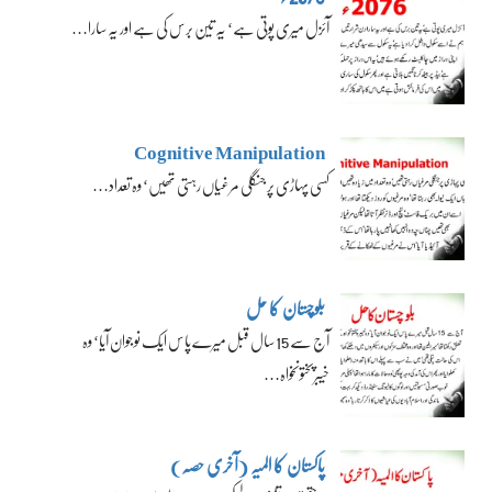
آئزل میری پوتی ہے‘ یہ تین برس کی ہے اور یہ سارا…
Cognitive Manipulation
کسی پہاڑی پر جنگلی مرغیاں رہتی تھیں‘ وہ تعداد…
بلوچستان کا حل
آج سے 15 سال قبل میرے پاس ایک نوجوان آیا‘ وہ
خیبرپختونخواہ…
پاکستان کا المیہ (آخری حصہ)