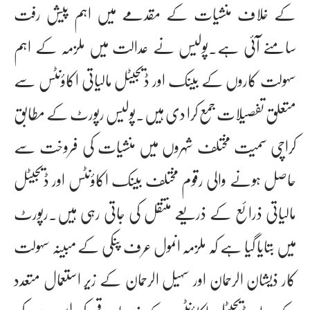
کے خلاف منشیات کے مقدمے میں اہم پیش رفت
سامنے آئی ہے۔پولیس نے عدالت میں ملزمہ کے اہم
سہولت کاروں کے بینک اور ڈیجیٹل مالیاتی اکاؤنٹس سے
متعلق تفصیلات جمع کرا دی ہیں۔پولیس رپورٹ کے مطابق
کراچی سمیت مختلف شہروں میں منشیات کی فروخت سے
حاصل ہونے والی رقوم مختلف بینک اکاؤنٹس اور ڈیجیٹل
مالیاتی ذرائع کے ذریعے منتقل کی جاتی رہی ہیں۔رپورٹ
میں بتایا گیا ہے کہ ملزمہ انمول عرف پنکی کے مبینہ سہولت
کار ذیشان الرحمان اور سہیل الرحمان کے زیر استعمال متعدد