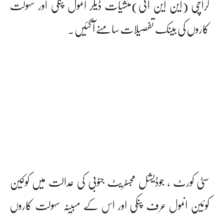
کراچی (این این آئی)منشیات ڈیلر انمول پنکی اور سہولت
کاروں کی بینک تفصیلات سامنے آ گئیں۔
سٹی کورٹ ، جوڈیشل مجسٹریٹ جنوبی کی عدالت میں کوکین
کوئین انمول عرف پنکی اور اس کے مبینہ سہولت کاروں