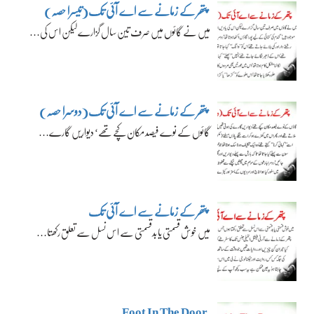
پتھر کے زمانے سے اے آئی تک(تیسرا حصہ)
میں نے گائوں میں صرف تین سال گزارے لیکن اس کی…
پتھر کے زمانے سے اے آئی تک(دوسرا حصہ)
گائوں کے نوے فیصد مکان کچے تھے‘ دیواریں گارے…
پتھر کے زمانے سے اے آئی تک
میں خوش قسمتی یا بدقسمتی سے اس نسل سے تعلق رکھتا…
Foot In The Door