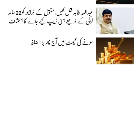
عبداللہ طاہر قتل کیس،مقتول کے ڈرائیور کو 22سالہ
لڑکی کے ذریعے ہنی ٹریپ کیے جانے کا انکشاف
سونے کی قیمت میں آج پھر بڑا اضافہ