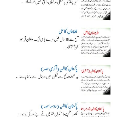
کسی پہاڑی پر جنگلی مرغیاں رہتی تھیں‘ وہ تعداد…
بلوچستان کا حل
آج سے 15 سال قبل میرے پاس ایک نوجوان آیا‘ وہ
خیبرپختونخواہ…
پاکستان کا المیہ (آخری حصہ)
یہ حقیقت تلخ ہے لیکن ہمیں بہرحال اسے ماننا پڑے…
پاکستان کا المیہ (دوسرا حصہ)
سکندراعظم پہلا حکمران تھا جس نے اپنے دور کی زیادہ…