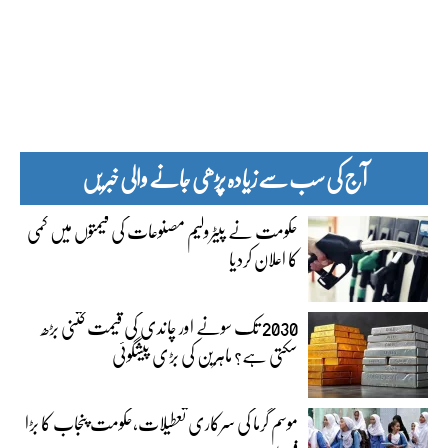
آج کی سب سے زیادہ پڑھی جانے والی خبریں
حکومت نے پیٹرولیم مصنوعات کی قیمتوں میں کمی
کا اعلان کردیا
2030 تک سونے اور چاندی کی قیمت کتنی بڑھ
سکتی ہے؟ ماہرین کی بڑی پیشگوئی
موسم گرما کی سرکاری تعطیلات،حکومت پنجاب کا بڑا