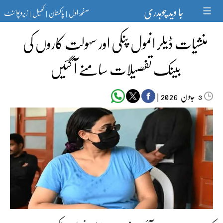
Ski
جا وید چوہدری
صفحۂ اول
پاکستان
کھیل
زیرو پوائنٹ
t
|
|
|
conten
منشیات ڈیلر انمول پنکی اور سہولت کاروں کی
بینک تفصیلات سامنے آ گئیں
جون‬‮
|
2026
3