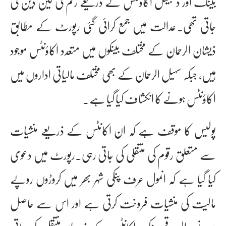
بینک اور ڈیجیٹل اکاؤنٹس کے ذریعے رقم کی لین دین کی
جاتی تھی۔عدالت میں جمع کرائی گئی رپورٹ کے مطابق
ذیشان الرحمان کے مختلف بینکوں میں متعدد اکاؤنٹس موجود
ہیں، جبکہ سہیل الرحمان کے بھی مختلف مالیاتی اداروں میں
اکاؤنٹس ہونے کا انکشاف کیا گیا ہے۔
پولیس کا موقف ہے کہ ان اکانٹس کے ذریعے منشیات
سے متعلق رقوم کی منتقلی کی جاتی رہی۔رپورٹ میں دعوی
کیا گیا ہے کہ انمول عرف پنکی شہر بھر میں کروڑوں روپے
مالیت کی منشیات فروخت کرتی ہے اور اس سے حاصل