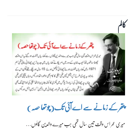
کالم
پتھر کے زمانے سے اے آئی تک(چوتھا حصہ)
میری عمر اس وقت تین سال تھی جب میرے والدین گائوں…