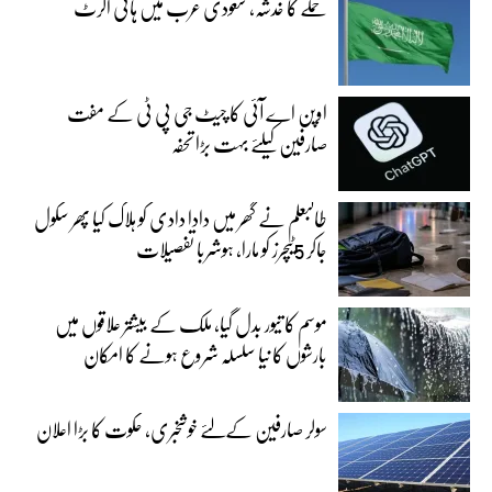
حملے کا خدشہ، سعودی عرب میں ہائی الرٹ
اوپن اے آئی کا چیٹ جی پی ٹی کے مفت
صارفین کیلئے بہت بڑا تحفہ
طالبعلم نے گھر میں دادا دادی کو ہلاک کیا پھر سکول
جاکر 5ٹیچرز کو مارا، ہوشربا تفصیلات
موسم کا تیور بدل گیا، ملک کے بیشتر علاقوں میں
بارشوں کا نیا سلسلہ شروع ہونے کا امکان
سولر صارفین کےلئے خوشخبری، حکوت کا بڑا اعلان