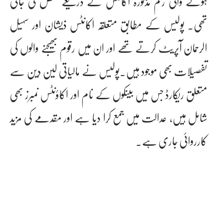
ہونے والی رقم مذکورہ اکانٹس کے ذریعے منتقل کی جاتی
تھی۔ پولیس کے مطابق متعلقہ اکانٹس ذیشان اور سہیل
الرحمان آپریٹ کرتے تھے اور ان میں رقوم بھیجنے والوں کی
تفصیلات بھی موجود ہیں۔پولیس نے مالیاتی لین دین سے
متعلق ریکارڈ جس میں بینکوں کے نام اور اکاؤنٹس نمبرز بھی
شامل ہیں، عدالت میں جمع کرا دیا ہے اور مقدمے کی مزید
کارروائی جاری ہے۔