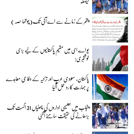
فیصلہ
پتھر کے زمانے سے اے آئی تک(چوتھا حصہ)
یو اے ای میں مقیم پاکستانیوں کے لیے بڑی
خوشخبری!
پاکستان، سعودی عرب اور ترکیہ کے دفاعی معاہدے
پر بھارت کا رد عمل آگیا
پنجاب میں تعلیمی اداروں کی چھٹیاں 31 اگست تک
بڑھانے کی حقیقت سامنے آگئی