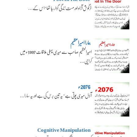
خرگوش آزاد اور مست زندگی گزار رہا تھا‘ اس کے…
ہمارا امیرالعظیم
امیرالعظیم صاحب سے میری پہلی ملاقات 1997ء میں
کراچی…
2076ء
آئزل میری پوتی ہے‘ یہ تین برس کی ہے اور یہ سارا…
Cognitive Manipulation