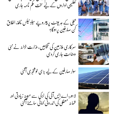
تعلیمی اداروں کے لیے سخت حکم نامہ جاری
بجلی کے ہر یونٹ پر 5 روپے سیلز ٹیکس نافذ، اطلاق
کن صارفین پرہوگا؟
سرکاری ملازمین کی تنخواہیں، وزارت خزانہ نے نئی
وضاحت جاری کردی
سولر صارفین کے لیے بڑی خوشخبری آگئی
لاہور؛ اے ایس آئی کی لڑکی سے مبینہ زیادتی اور
تھانہ معطلی کی اندرونی کہانی سامنے آگئی