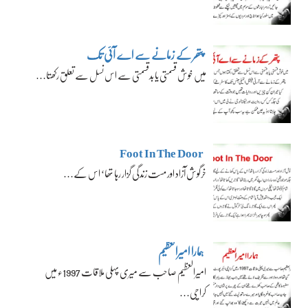
پتھر کے زمانے سے اے آئی تک
میں خوش قسمتی یا بدقسمتی سے اس نسل سے تعلق رکھتا…
Foot In The Door
خرگوش آزاد اور مست زندگی گزار رہا تھا‘ اس کے…
ہمارا امیرالعظیم
امیرالعظیم صاحب سے میری پہلی ملاقات 1997ء میں
کراچی…