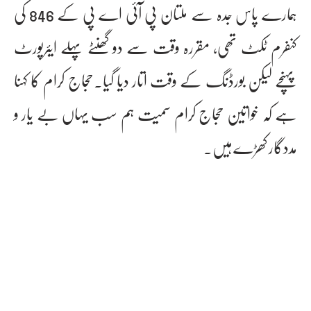
ہمارے پاس جدہ سے ملتان پی آئی اے پی کے 846 کی
کنفرم ٹکٹ تھی، مقررہ وقت سے دو گھنٹے پہلے ایئرپورٹ
پہنچے لیکن بورڈنگ کے وقت اتار دیا گیا۔حجاج کرام کا کہنا
ہے کہ خواتین حجاج کرام سمیت ہم سب یہاں بے یار و
مددگار کھڑے ہیں۔