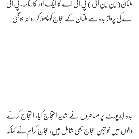
ملتان(این این آئی) پی آئی اے کا ایک اور کارنامہ، پی آئی
اے کی پرواز جدہ سے ملتان کے حجاج کو چھوڑ کر روانہ ہوگئی۔
جدہ ایئرپورٹ پر مسافروں نے شدید احتجاج کیا، احتجاج کرنے
والوں میں خواتین حجاج بھی شامل ہیں، حجاج کرام نے کہاکہ