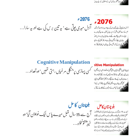
2076ء
آئزل میری پوتی ہے‘ یہ تین برس کی ہے اور یہ سارا…
Cognitive Manipulation
کسی پہاڑی پر جنگلی مرغیاں رہتی تھیں‘ وہ تعداد…
بلوچستان کا حل
آج سے 15 سال قبل میرے پاس ایک نوجوان آیا‘ وہ
خیبرپختونخواہ…