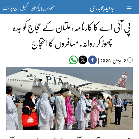
Ski
جا وید چوہدری
صفحۂ اول
پاکستان
کھیل
زیرو پوائنٹ
t
|
|
|
conten
پی آئی اے کا کارنامہ، ملتان کے حجاج کو جدہ
چھوڑ کر روانہ، مسافروں کا احتجاج
جون‬‮
|
2026
2