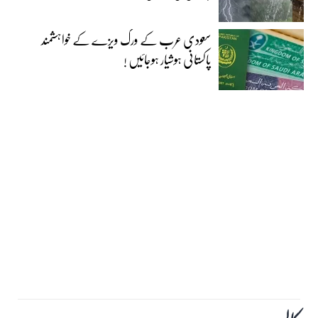
سعودی عرب کے ورک ویزے کے خواہشمند
پاکستانی ہوشیار ہوجائیں !