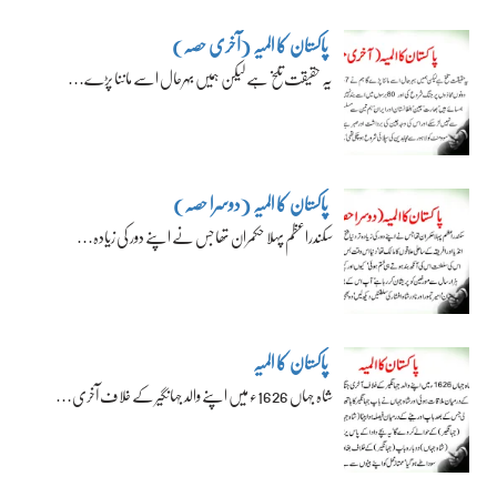
پاکستان کا المیہ (آخری حصہ)
یہ حقیقت تلخ ہے لیکن ہمیں بہرحال اسے ماننا پڑے…
پاکستان کا المیہ (دوسرا حصہ)
سکندراعظم پہلا حکمران تھا جس نے اپنے دور کی زیادہ…
پاکستان کا المیہ
شاہ جہاں 1626ء میں اپنے والد جہانگیر کے خلاف آخری…