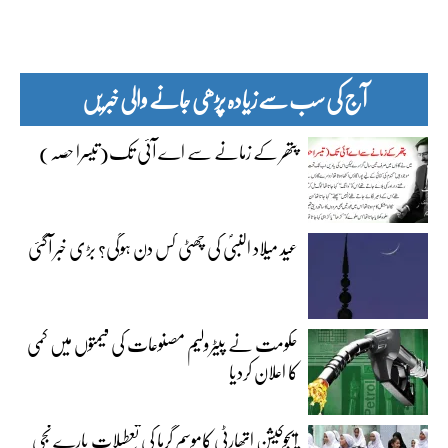
آج کی سب سے زیادہ پڑھی جانے والی خبریں
پتھر کے زمانے سے اے آئی تک(تیسرا حصہ)
عید میلاد النبیؐ کی چھٹی کس دن ہوگی؟ بڑی خبر آگئی
حکومت نے پیٹرولیم مصنوعات کی قیمتوں میں کمی
کا اعلان کردیا
ایجوکیشن اتھارٹی کاموسمِ گرما کی تعطیلات بارے نجی