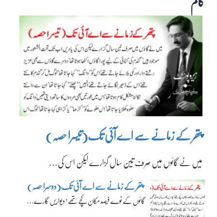
کالم
پتھر کے زمانے سے اے آئی تک(تیسرا حصہ)
میں نے گائوں میں صرف تین سال گزارے لیکن اس کی…
پتھر کے زمانے سے اے آئی تک(دوسرا حصہ)
گائوں کے نوے فیصد مکان کچے تھے‘ دیواریں گارے…