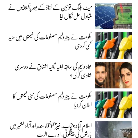
نیٹ بلنگ قوانین کے نفاذ کے بعد پاکستانیوں نے
متبادل حل نکال لیا
حکومت نے پیٹرولیم مصنوعات کی قیمتوں میں مزید
کمی کردی
عماد وسیم کی سابقہ اہلیہ ثانیہ اشفاق نے دوسری
شادی کر لی؟
حکومت نے پیٹرولیم مصنوعات کی نئی قیمتوں کا
اعلان کردیا
اسلام آباد، پنجاب، خیبرپختونخوا، سندھ اور آزاد کشمیر میں
بارشوں کی پیشگوئی، ادارے الرٹ