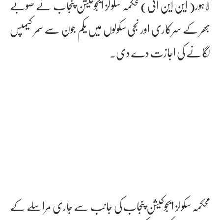
لاہور( این این آئی)محکمہ سکولز ایجوکیشن پنجاب نے صوبے
بھر کے سرکاری اور نجی سکولوں میں یکم جون سے سمر کیمپس
لگانے کی اجازت دے دی۔
محکمہ سکولز ایجوکیشن پنجاب کی جانب سے جاری مراسلے کے