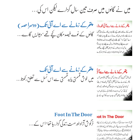
میں نے گائوں میں صرف تین سال گزارے لیکن اس کی…
پتھر کے زمانے سے اے آئی تک(دوسرا حصہ)
گائوں کے نوے فیصد مکان کچے تھے‘ دیواریں گارے…
پتھر کے زمانے سے اے آئی تک
میں خوش قسمتی یا بدقسمتی سے اس نسل سے تعلق رکھتا…
Foot In The Door
خرگوش آزاد اور مست زندگی گزار رہا تھا‘ اس کے…