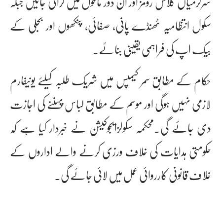
سرگرمیاں کلاس رومز اور ان ڈور ماحول میں کرائی جائیں جبکہ
سکول انتظامیہ ٹھنڈے پانی، صفائی، پنکھوں اور بجلی کے
بیک اپ کی فراہمی یقینی بنائے۔
حکام کے مطابق سمر کیمپس میں شریک طلبہ کیلئے یونیفارم
لازمی نہیں ہوگی اور موسم کے مطابق لباس پہننے کی اجازت
دی جائے گی۔محکمہ سکولزایجوکیشن نے خبردار کیا ہے کہ
حکومتی ہدایات کی خلاف ورزی کرنے والے اداروں کے
خلاف قانونی کارروائی عمل میں لائی جائے گی۔