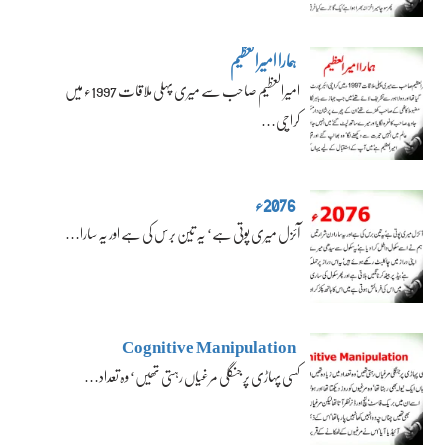
ہمارا امیرالعظیم
امیرالعظیم صاحب سے میری پہلی ملاقات 1997ء میں
کراچی…
2076ء
آئزل میری پوتی ہے‘ یہ تین برس کی ہے اور یہ سارا…
Cognitive Manipulation
کسی پہاڑی پر جنگلی مرغیاں رہتی تھیں‘ وہ تعداد…