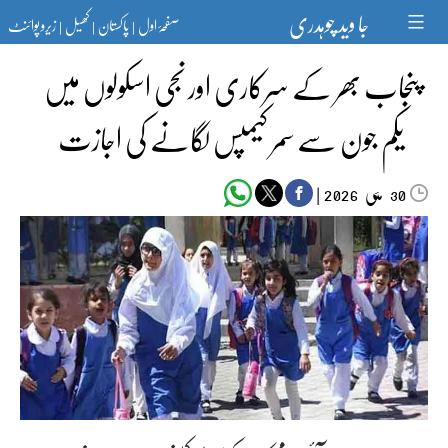
Ski
جا وید چوہدری
صفحۂ اول
پاکستان
کھیل
زیرو پوائنٹ
t
|
|
|
conten
پنجاب بھر کے سرکاری اور نجی اسکولوں میں
یکم جون سے سمر کیمپس لگانے کی اجازت
مئی‬‮
|
2026
30