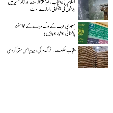
اسلام آباد، پنجاب، خیبرپختونخوا، سندھ اور آزاد کشمیر میں
بارشوں کی پیشگوئی، ادارے الرٹ
سعودی عرب کے ورک ویزے کے خواہشمند
پاکستانی ہوشیار ہوجائیں !
پنجاب حکومت نے گندم کی ریلیز پرائس مقرر کر دی‎