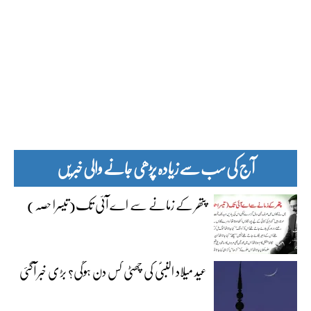
آج کی سب سے زیادہ پڑھی جانے والی خبریں
پتھر کے زمانے سے اے آئی تک(تیسرا حصہ)
عید میلاد النبیؐ کی چھٹی کس دن ہوگی؟ بڑی خبر آگئی