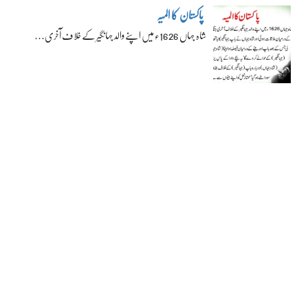
پاکستان کا المیہ
شاہ جہاں 1626ء میں اپنے والد جہانگیر کے خلاف آخری…