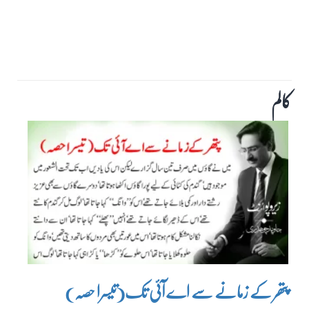
کالم
پتھر کے زمانے سے اے آئی تک(تیسرا حصہ)