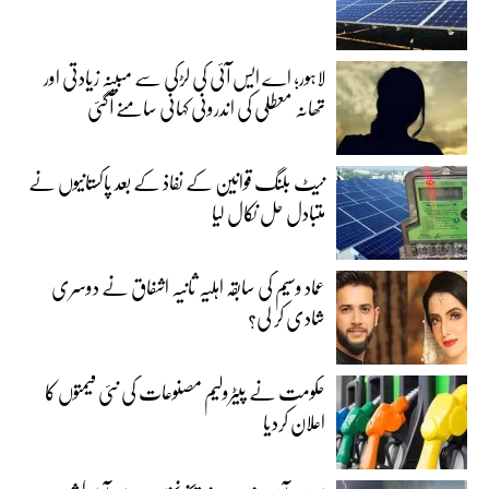
لاہور؛ اے ایس آئی کی لڑکی سے مبینہ زیادتی اور
تھانہ معطلی کی اندرونی کہانی سامنے آگئی
نیٹ بلنگ قوانین کے نفاذ کے بعد پاکستانیوں نے
متبادل حل نکال لیا
عماد وسیم کی سابقہ اہلیہ ثانیہ اشفاق نے دوسری
شادی کر لی؟
حکومت نے پیٹرولیم مصنوعات کی نئی قیمتوں کا
اعلان کردیا