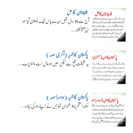
بلوچستان کا حل
آج سے 15 سال قبل میرے پاس ایک نوجوان آیا‘ وہ
خیبرپختونخواہ…
پاکستان کا المیہ (آخری حصہ)
یہ حقیقت تلخ ہے لیکن ہمیں بہرحال اسے ماننا پڑے…
پاکستان کا المیہ (دوسرا حصہ)
سکندراعظم پہلا حکمران تھا جس نے اپنے دور کی زیادہ…