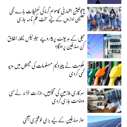
ایجوکیشن اتھارٹی کاموسمِ گرما کی تعطیلات بارے نجی
تعلیمی اداروں کے لیے سخت حکم نامہ جاری
بجلی کے ہر یونٹ پر 5 روپے سیلز ٹیکس نافذ، اطلاق
کن صارفین پرہوگا؟
حکومت نے پیٹرولیم مصنوعات کی قیمتوں میں مزید
کمی کردی
سرکاری ملازمین کی تنخواہیں، وزارت خزانہ نے نئی
وضاحت جاری کردی
سولر صارفین کے لیے بڑی خوشخبری آگئی