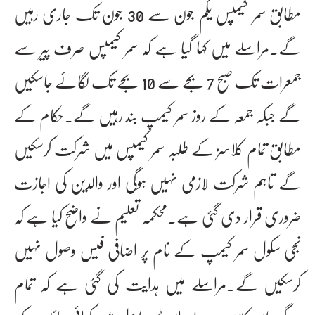
مطابق سمر کیمپس یکم جون سے 30 جون تک جاری رہیں
گے۔مراسلے میں کہا گیا ہے کہ سمر کیمپس صرف پیر سے
جمعرات تک صبح 7 بجے سے 10 بجے تک لگائے جاسکیں
گے جبکہ جمعہ کے روز سمر کیمپ بند رہیں گے۔حکام کے
مطابق تمام کلاسز کے طلبہ سمر کیمپس میں شرکت کرسکیں
گے تاہم شرکت لازمی نہیں ہوگی اور والدین کی اجازت
ضروری قرار دی گئی ہے۔محکمہ تعلیم نے واضح کیا ہے کہ
نجی سکول سمر کیمپ کے نام پر اضافی فیس وصول نہیں
کرسکیں گے۔مراسلے میں ہدایت کی گئی ہے کہ تمام