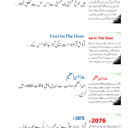
میں خوش قسمتی یا بدقسمتی سے اس نسل سے تعلق رکھتا…
Foot In The Door
خرگوش آزاد اور مست زندگی گزار رہا تھا‘ اس کے…
ہمارا امیرالعظیم
امیرالعظیم صاحب سے میری پہلی ملاقات 1997ء میں
کراچی…
2076ء
آئزل میری پوتی ہے‘ یہ تین برس کی ہے اور یہ سارا…