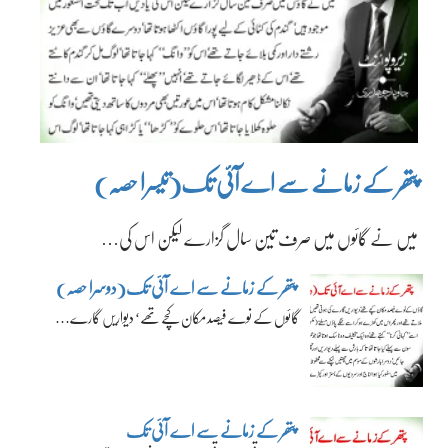
پتھر کے زمانے سے اے آئی تک(تیسرا حصہ)
میں نے گائوں میں صرف تین سال گزارے لیکن اس کی…
پتھر کے زمانے سے اے آئی تک(دوسرا حصہ)
گائوں کے نوے فیصد مکان کچے تھے‘ دیواریں گارے…
پتھر کے زمانے سے اے آئی تک