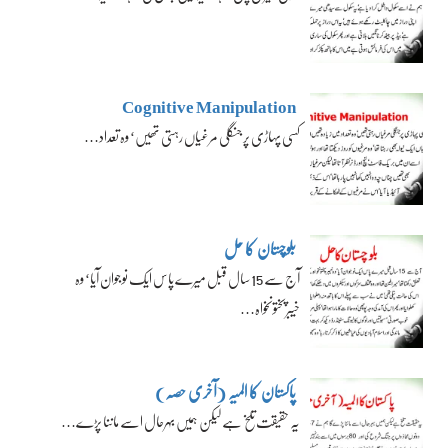
Cognitive Manipulation
کسی پہاڑی پر جنگلی مرغیاں رہتی تھیں‘ وہ تعداد…
بلوچستان کا حل
آج سے 15 سال قبل میرے پاس ایک نوجوان آیا‘ وہ
خیبرپختونخواہ…
پاکستان کا المیہ (آخری حصہ)
یہ حقیقت تلخ ہے لیکن ہمیں بہرحال اسے ماننا پڑے…