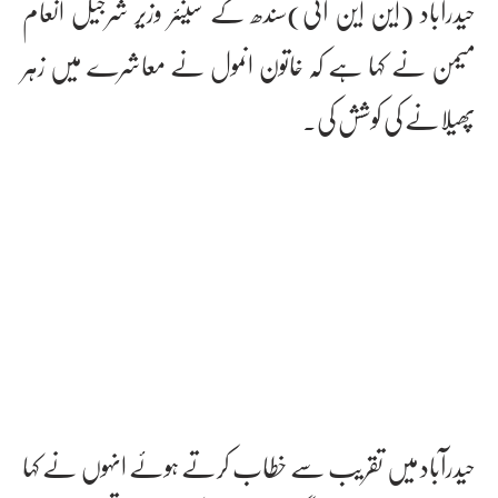
حیدرآباد (این این آئی)سندھ کے سینئر وزیر شرجیل انعام
میمن نے کہا ہے کہ خاتون انمول نے معاشرے میں زہر
پھیلانے کی کوشش کی۔
حیدرآباد میں تقریب سے خطاب کرتے ہوئے انہوں نے کہا