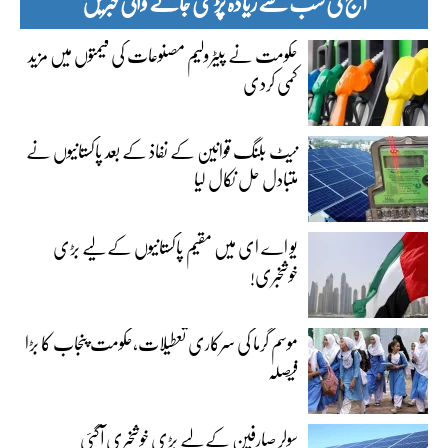
آج کی سب سے زیادہ پڑھی جانے والی خبریں
حکومت نے پیٹرولیم مصنوعات کی قیمتوں میں مزید
کمی کردی
نیٹ بلنگ قوانین کے نفاذ کے بعد پاکستانیوں نے
متبادل حل نکال لیا
یو اے ای میں مقیم پاکستانیوں کے لیے بڑی
خوشخبری!
موسم گرما کی سرکاری تعطیلات،حکومت پنجاب کا بڑا
فیصلہ
سولر صارفین کے لیے بڑی خوشخبری آگئی