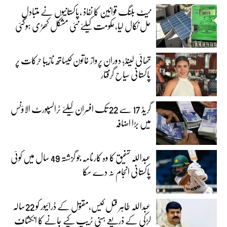
نیٹ بلنگ قوانین کا نفاذ ،پاکستانیوں نے متبادل
حل نکال لیا،حکومت کیلئے نئی مشکل کھڑی ہوگئی
تھائی لینڈ؛ دورانِ پرواز خاتون کیساتھ نازیبا حرکات پر
پاکستانی سیاح گرفتار
گریڈ 17 سے 22 تک افسران کیلئے ٹرانسپورٹ الاؤنس
میں بڑا اضافہ
عبداللہ شفیق کا وہ کارنامہ جو گزشتہ 49 سال میں کوئی
پاکستانی انجام نہ دے سکا
عبداللہ طاہر قتل کیس،مقتول کے ڈرائیور کو 22سالہ
لڑکی کے ذریعے ہنی ٹریپ کیے جانے کا انکشاف