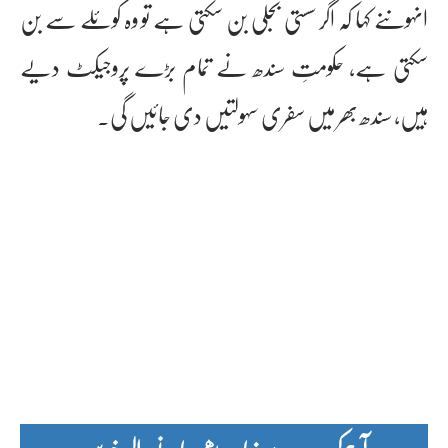
انہوںنے کہا کہ اگر سستی بجلی بن سکتی ہے تو وہ کوئلے سے بن
سکتی ہے، حکومتِ سندھ نے تمام بڑے پروجیکٹ دیے
ہیں، سندھ بھر میں سفری سہولتیں دی جائیں گی۔