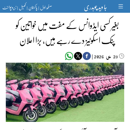
Ski
جا وید چوہدری
صفحۂ اول
پاکستان
کھیل
زیرو پوائنٹ
t
|
|
|
conten
بغیر کسی ایڈوانس کے مفت میں خواتین کو
پنک اسکوٹیز دے رہے ہیں، بڑا اعلان
مئی‬‮
|
2026
23