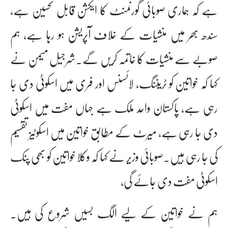
ہے کہ ہماری صوبائی گورنمنٹ کا ایکشن قابل تحسین ہے،
سندھ بھر میں منشیات کے خلاف آپریشن ہو رہا ہے، ہم
صوبے سے منشیات کا خاتمہ کریں گے۔شرجیل میمن نے
کہا کہ خواتین کو ٹریننگ، لائسنس اور فری میں اسکوٹی دی جا
رہی ہے، پاکستان واحد ملک ہے جہاں مفت میں اسکوٹی
دی جا رہی ہے، میرٹ کے مطابق خواتین میں اسکوٹیز تقسیم
کی جا رہی ہیں۔صوبائی وزیر نے کہا کہ وکلا خواتین کو بھی پنک
اسکوٹی مفت دی جائے گی،
ہم نے خواتین کے لیے الگ بسیں شروع کی ہیں۔