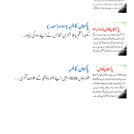
پاکستان کا المیہ (دوسرا حصہ)
سکندراعظم پہلا حکمران تھا جس نے اپنے دور کی زیادہ…
پاکستان کا المیہ
شاہ جہاں 1626ء میں اپنے والد جہانگیر کے خلاف آخری…