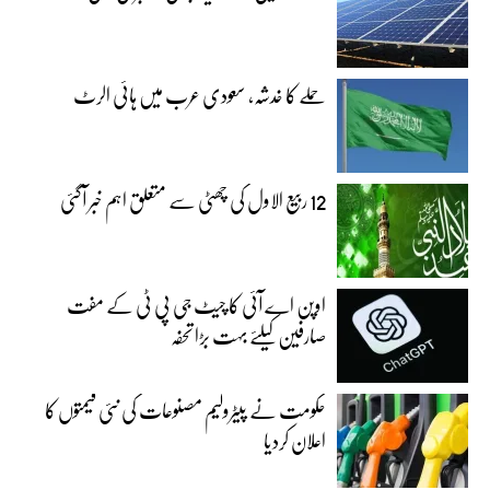
حملے کا خدشہ، سعودی عرب میں ہائی الرٹ
12 ربیع الاول کی چھٹی سے متعلق اہم خبر آگئی
اوپن اے آئی کا چیٹ جی پی ٹی کے مفت
صارفین کیلئے بہت بڑا تحفہ
حکومت نے پیٹرولیم مصنوعات کی نئی قیمتوں کا
اعلان کردیا