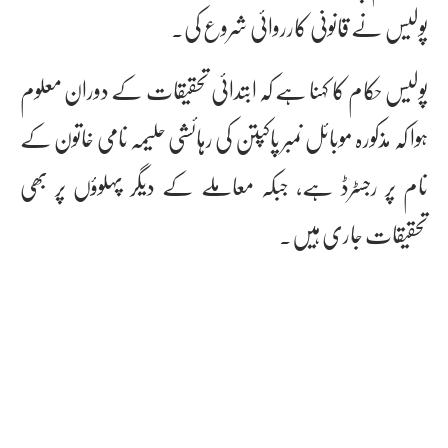
پولیس نے قانونی کارروائی شروع کی۔
پولیس حکام کا کہنا ہے کہ ابتدائی تحقیقات کے دوران معلوم
ہوا کہ مذکورہ موبائل نمبر پاکپتن کی رہائشی حلیمہ نامی خاتون کے
نام پر رجسٹرڈ ہے، جبکہ معاملے کے دیگر پہلوؤں پر بھی
تحقیقات جاری ہیں۔