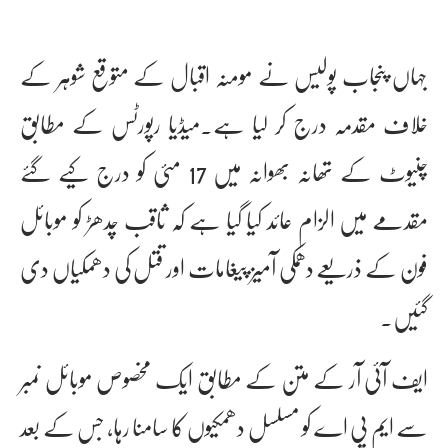
جہاں پنجاب پولیس نے مومنہ اقبال کے متوقع شوہر کے
خلاف مقدمہ درج کر لیا ہے۔میڈیا رپورٹس کے مطابق
چنیوٹ کے تھانہ بھوانہ میں 17 مئی کو درج کیے گئے
مقدمے میں الزام عائد کیا گیا ہے کہ ثاقب چدھڑ کو موبائل
فون کے ذریعے دھمکی آمیز پیغامات اور قتل کی دھمکیاں دی
گئیں۔
ایف آئی آر کے متن کے مطابق ایک مخصوص موبائل نمبر
سے ایم پی اے کو مسلسل دھمکیوں کا سامنا رہا، جس کے بعد