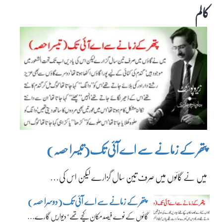
کالم
پتھر کے زمانے سے اے آئی تک(تیسرا حصہ)
میں نے گائوں میں صرف تین سال گزارے لیکن اس کی…
پتھر کے زمانے سے اے آئی تک(دوسرا حصہ)
گائوں کے نوے فیصد مکان کچے تھے‘ دیواریں گارے…