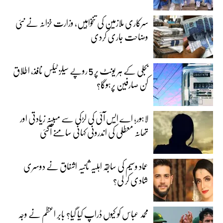
سرکاری ملازمین کی تنخواہیں، وزارت خزانہ نے نئی
وضاحت جاری کردی
بجلی کے ہر یونٹ پر 5 روپے سیلز ٹیکس نافذ، اطلاق
کن صارفین پرہوگا؟
لاہور؛ اے ایس آئی کی لڑکی سے مبینہ زیادتی اور
تھانہ معطلی کی اندرونی کہانی سامنے آگئی
عماد وسیم کی سابقہ اہلیہ ثانیہ اشفاق نے دوسری
شادی کر لی؟
محمد عباس کو کیوں ڈراپ کیا گیا؟ بابر اعظم نے وجہ