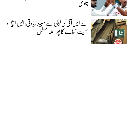
بتادی
اے ایس آئی کی لڑکی سے مبینہ زیادتی، ایس ایچ او
سمیت تھانے کا پورا عملہ معطل