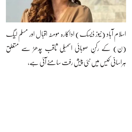
اسلام آباد (نیوز ڈیسک) اداکارہ مومنہ اقبال اور مسلم لیگ
(ن) کے رکنِ صوبائی اسمبلی ثاقب چدھڑ سے متعلق
ہراسانی کیس میں نئی پیش رفت سامنے آئی ہے،