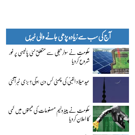
آج کی سب سے زیادہ پڑھی جانے والی خبریں
حکومت نے سولر بجلی سے متعلق نئی پالیسی پر غور
شروع کردیا
عید میلاد النبیؐ کی چھٹی کس دن ہوگی؟ بڑی خبر آگئی
حکومت نے پیٹرولیم مصنوعات کی قیمتوں میں کمی
کا اعلان کردیا