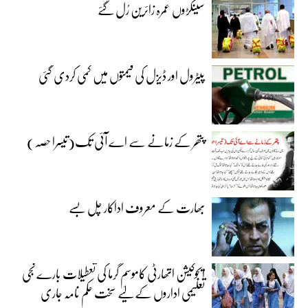
سینکڑوں عمرہ زائرین رُل گئے
پیٹرول اور ڈیزل کی قیمتوں میں کمی کردی گئی
پتھر کے زمانے سے اے آئی تک(تیسرا حصہ)
بھارت کے معروف اداکار چل بسے
ایجوکیشن اتھارٹی کاموسمِ گرما کی تعطیلات بارے نجی
تعلیمی اداروں کے لیے سخت حکم نامہ جاری