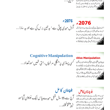
2076ء
آئزل میری پوتی ہے‘ یہ تین برس کی ہے اور یہ سارا…
Cognitive Manipulation
کسی پہاڑی پر جنگلی مرغیاں رہتی تھیں‘ وہ تعداد…
بلوچستان کا حل
آج سے 15 سال قبل میرے پاس ایک نوجوان آیا‘ وہ
خیبرپختونخواہ…