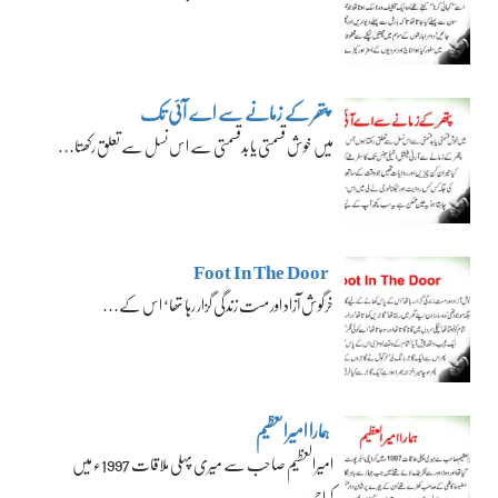
پتھر کے زمانے سے اے آئی تک
میں خوش قسمتی یا بدقسمتی سے اس نسل سے تعلق رکھتا…
Foot In The Door
خرگوش آزاد اور مست زندگی گزار رہا تھا‘ اس کے…
ہمارا امیرالعظیم
امیرالعظیم صاحب سے میری پہلی ملاقات 1997ء میں
کراچی…