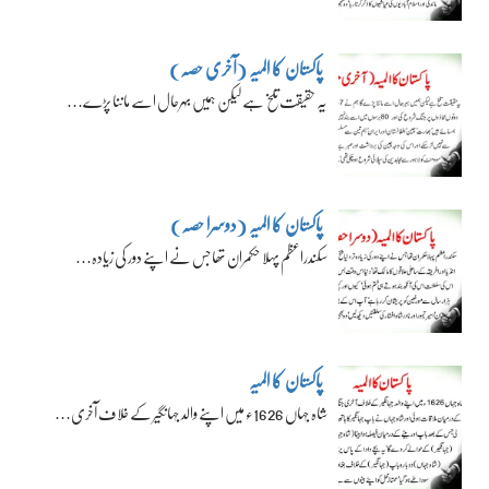
پاکستان کا المیہ (آخری حصہ)
یہ حقیقت تلخ ہے لیکن ہمیں بہرحال اسے ماننا پڑے…
پاکستان کا المیہ (دوسرا حصہ)
سکندراعظم پہلا حکمران تھا جس نے اپنے دور کی زیادہ…
پاکستان کا المیہ
شاہ جہاں 1626ء میں اپنے والد جہانگیر کے خلاف آخری…