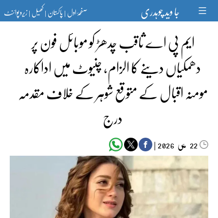
Ski
جا وید چوہدری
صفحۂ اول
پاکستان
کھیل
زیرو پوائنٹ
t
|
|
|
conten
ایم پی اے ثاقب چدھڑ کو موبائل فون پر
دھمکیاں دینے کا الزام، چنیوٹ میں اداکارہ
مومنہ اقبال کے متوقع شوہر کے خلاف مقدمہ
درج
مئی‬‮
|
2026
22