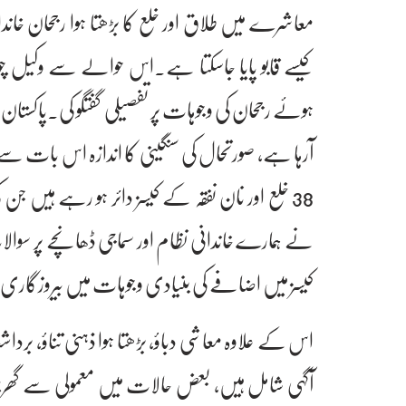
معاشرے میں طلاق اور خلع کا بڑھتا ہوا رجحان خاندان
کیسے قابو پایا جاسکتا ہے۔اس حوالے سے وکیل چ
ہوئے رجحان کی وجوہات پر تفصیلی گفتگو کی۔پاکستان
آرہا ہے، صورتحال کی سنگینی کا اندازہ اس بات سے بخ
نے ہمارے خاندانی نظام اور سماجی ڈھانچے پر سوا
کیسز میں اضافے کی بنیادی وجوہات میں بیروزگاری
اس کے علاوہ معاشی دباؤ، بڑھتا ہوا ذہنی تناؤ، بردا
آگہی شامل ہیں، بعض حالات میں معمولی سے گھر