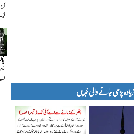
ایک ن
پاک
سکند
اپنے
دہ پڑھی جانے والی خبریں