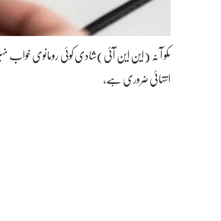
مکو آ نہ (این این آئی)شادی کوئی رومانوی خواب نہی
انتہائی ضروری ہے،