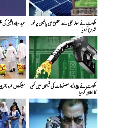
حکومت نے سولر بجلی سے متعلق نئی پالیسی پر غور
عید میلاد النبیؐ کی
شروع کردیا
حکومت نے پیٹرولیم مصنوعات کی قیمتوں میں کمی
سینکڑوں عمرہ زائری
کا اعلان کردیا