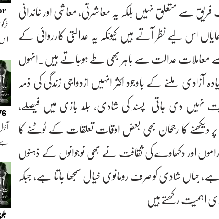
ریق سے متعلق نہیں بلکہ یہ معاشرتی، معاشی اور خاندانی
or
خرگوش
ایاں اس لیے نظر آتے ہیں کیونکہ یہ عدالتی کارروائی کے
اس
سے معاملات عدالت سے باہر بھی طے ہوجاتے ہیں۔انہوں
ہ آزادی ملنے کے باوجود اکثر انہیں ازدواجی زندگی کی ذمہ
ت نہیں دی جاتی۔پسند کی شادی، جلد بازی میں فیصلے،
076
اد پر دیکھنے کا رجحان بھی بعض اوقات تعلقات کے ٹوٹنے کا
آئزل
ہے ا
ڈراموں اور دکھاوے کی ثقافت نے بھی نوجوانوں کے ذہنوں
ہے، جہاں شادی کو صرف رومانوی خیال سمجھا جاتا ہے، جبکہ
ادی اہمیت رکھتے ہیں
بلو