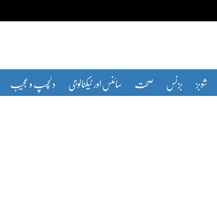
شوبز
بزنس
صحت
سائنس اور ٹیکنالوجی
دلچسپ و عجیب