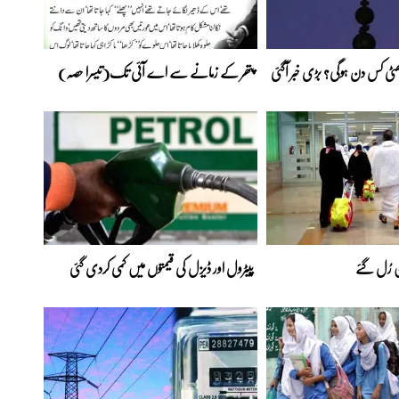
 چھٹی کس دن ہوگی؟ بڑی خبر آگئی
پتھر کے زمانے سے اے آئی تک(تیسرا حصہ)
ن رُل گئے
پیٹرول اور ڈیزل کی قیمتوں میں کمی کردی گئی