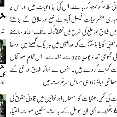
ی نظام کو کمزور کررہا ہے، اس کی کیا وجوہات ہیں اور اس پر
پت
وہدری مظہر حیات فیصل آبادنے خلع اور طلاق کے بڑھتے
 میں طلاق اور خلع کی شرح میں تشویشناک حد تک اضافہ سامنے
میں
وبی لگایا جاسکتا ہے کہ عدالتوں میں ہر ایک گھنٹے میں اوسطاً
38 خلع اور نان نفقہ کے کیسز دائر ہو رہے ہیں جن کی مجموعی تعداد یومیہ 300 سے زائد ہے۔اس تمام صورتحال
لات کھڑے کر دیے ہیں۔ انہوں نے کہا کہ طلاق اور خلع کے
پتھ
تک(
 معاشی دباؤ ازدواجی مسائل سرفہرست ہیں۔
گائو
دیو
شت کی کمی، منشیات کا استعمال اور خواتین میں قانونی حقوق کی
یلو جھگڑے بھی ان عوامل کے باعث سنگین صورت اختیار