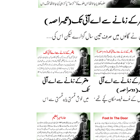
ھر کے زمانے سے اے آئی تک(تیسرا حصہ)
 نے گائوں میں صرف تین سال گزارے لیکن اس کی…
ر کے زمانے سے اے آئی
پتھر کے زمانے سے اے آئی
دوسرا حصہ)
تک
ں کے نوے فیصد مکان کچے تھے‘
میں خوش قسمتی یا بدقسمتی سے اس
اریں گارے…
نسل سے تعلق رکھتا…