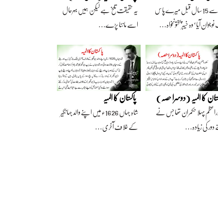
آج سے 15 سال قبل میرے پاس
یہ حقیقت تلخ ہے لیکن ہمیں بہرحال
وجوان آیا‘ وہ خیبرپختونخواہ…
اسے ماننا پڑے…
ستان کا المیہ (دوسرا حصہ)
پاکستان کا المیہ
راعظم پہلا حکمران تھا جس نے
شاہ جہاں 1626ء میں اپنے والد جہانگیر
 دور کی زیادہ…
کے خلاف آخری…