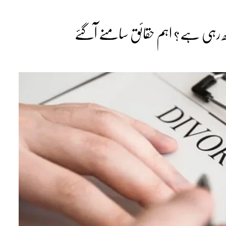
ڑھ رہی ہے؟ اہم حقائق سامنے آگئے