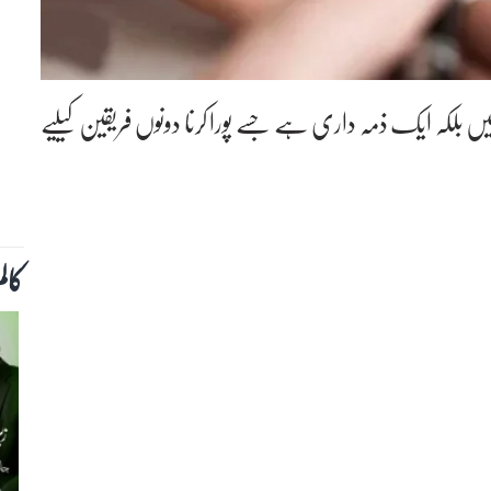
ں بلکہ ایک ذمہ داری ہے جسے پورا کرنا دونوں فریقین کیلیے
کال