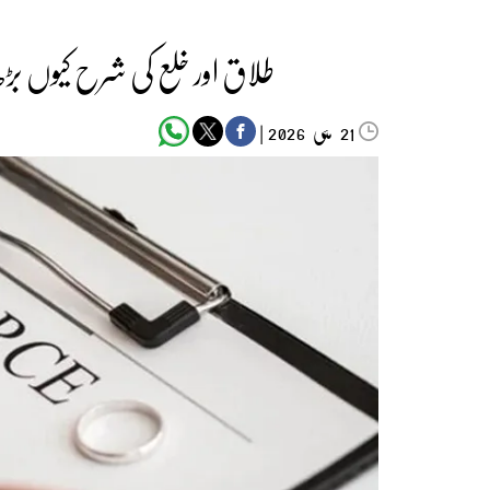
طلاق اور خلع کی شرح کیوں ب
مئی‬‮
|
2026
21