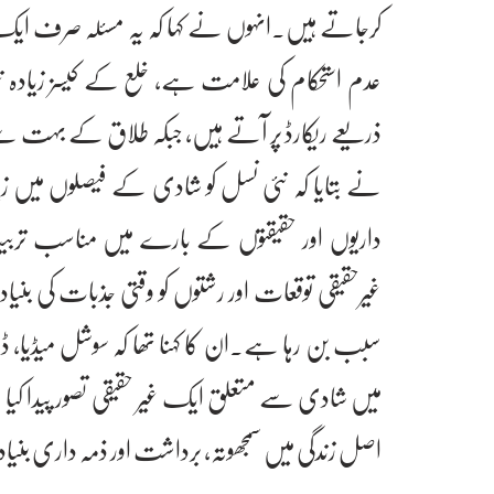
کرجاتے ہیں۔انہوں نے کہا کہ یہ مسئلہ صرف ایک ف
عدم استحکام کی علامت ہے، خلع کے کیسز زیادہ نم
ذریعے ریکارڈ پر آتے ہیں، جبکہ طلاق کے بہت 
نے بتایا کہ نئی نسل کو شادی کے فیصلوں میں زیاد
داریوں اور حقیقتوں کے بارے میں مناسب تربی
غیرحقیقی توقعات اور رشتوں کو وقتی جذبات کی بنی
سبب بن رہا ہے۔ان کا کہنا تھا کہ سوشل میڈیا، 
میں شادی سے متعلق ایک غیر حقیقی تصور پیدا کیا 
اصل زندگی میں سمجھوتہ، برداشت اور ذمہ داری بنی