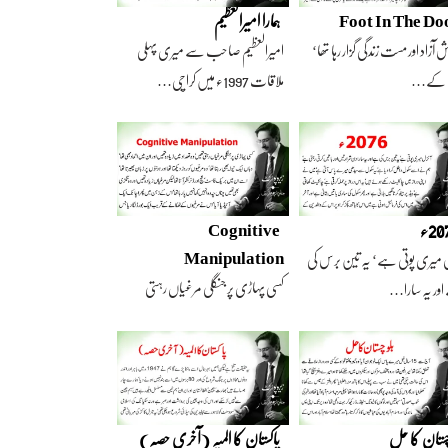
Foot In The Do
ہمارا امیرالعظیم
 آزاد اور مست زندگی گزار رہا تھا‘
امیرالعظیم صاحب سے میری پہلی
 کے…
ملاقات 1997ء میں کراچی…
2ء
Cognitive
Manipulation
 میری پوتی ہے‘ یہ تین برس کی
کسی پہاڑی پر جنگلی مرغیاں رہتی
ور یہ سارا…
تھیں‘ وہ تعداد…
چستان کا حل
پاکستان کا المیہ (آخری حصہ)