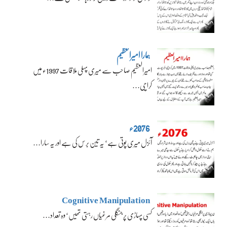
ہمارا امیرالعظیم
امیرالعظیم صاحب سے میری پہلی ملاقات 1997ء میں
کراچی…
2076ء
آئزل میری پوتی ہے‘ یہ تین برس کی ہے اور یہ سارا…
Cognitive Manipulation
کسی پہاڑی پر جنگلی مرغیاں رہتی تھیں‘ وہ تعداد…