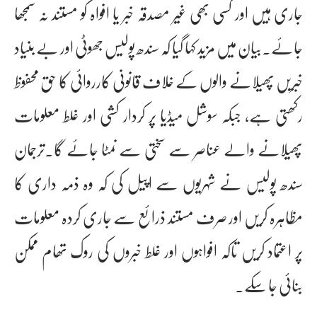
جاری ہیں اور کسی بھی غیر مصدقہ خبر یا افواہ کو مستند نہ سمجھا
جائے۔بیان میں مزید کہا گیا کہ سندھ پولیس جھوٹی اور بے بنیاد
خبریں پھیلانے والوں کے خلاف قانونی کارروائی کا حق محفوظ
رکھتی ہے، جبکہ سوشل میڈیا پر کردار کشی اور غلط معلومات
پھیلانے والے عناصر سے سختی سے نمٹا جائے گا۔ترجمان
سندھ پولیس نے شہریوں سے اپیل کی کہ وہ ذمہ داری کا
مظاہرہ کریں اور صرف مستند ذرائع سے جاری کردہ معلومات
پر اعتماد کریں تاکہ افواہوں اور غلط خبروں کی روک تھام ممکن
بنائی جا سکے۔