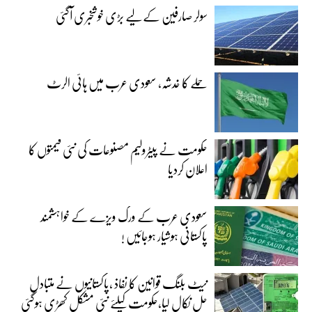
سولر صارفین کے لیے بڑی خوشخبری آگئی
حملے کا خدشہ، سعودی عرب میں ہائی الرٹ
حکومت نے پیٹرولیم مصنوعات کی نئی قیمتوں کا
اعلان کردیا
سعودی عرب کے ورک ویزے کے خواہشمند
پاکستانی ہوشیار ہوجائیں !
نیٹ بلنگ قوانین کا نفاذ ،پاکستانیوں نے متبادل
حل نکال لیا،حکومت کیلئے نئی مشکل کھڑی ہوگئی