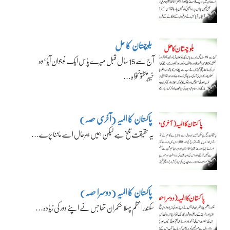
بلوچستان کا حل
آج سے 15 سال قبل میرے پاس ایک نوجوان آیا‘ وہ
خیبرپختونخواہ…
پاکستان کا المیہ (آخری حصہ)
یہ حقیقت تلخ ہے لیکن ہمیں بہرحال اسے ماننا پڑے…
پاکستان کا المیہ (دوسرا حصہ)
سکندراعظم پہلا حکمران تھا جس نے اپنے دور کی زیادہ…