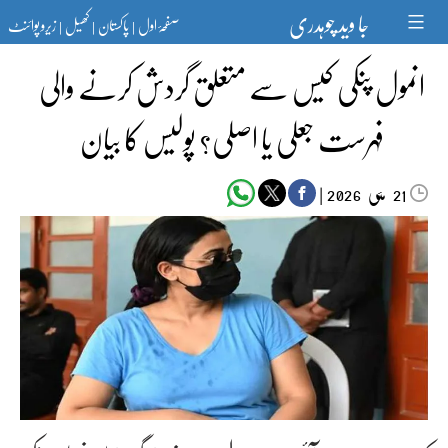
Ski
جا وید چوہدری
صفحۂ اول
پاکستان
کھیل
زیرو پوائنٹ
t
|
|
|
conten
انمول پنکی کیس سے متعلق گردش کرنے والی
فہرست جعلی یا اصلی؟ پولیس کا بیان
مئی‬‮
|
2026
21