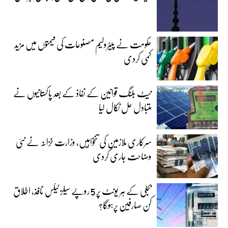
حکومت نے پیٹرولیم مصنوعات کی قیمتوں میں مزید
کمی کردی
نیٹ بلنگ قوانین کے نفاذ کے بعد پاکستانیوں نے
متبادل حل نکال لیا
سرکاری ملازمین کی تنخواہیں، وزارت خزانہ نے نئی
وضاحت جاری کردی
بجلی کے ہر یونٹ پر 5 روپے سیلز ٹیکس نافذ، اطلاق
کن صارفین پرہوگا؟