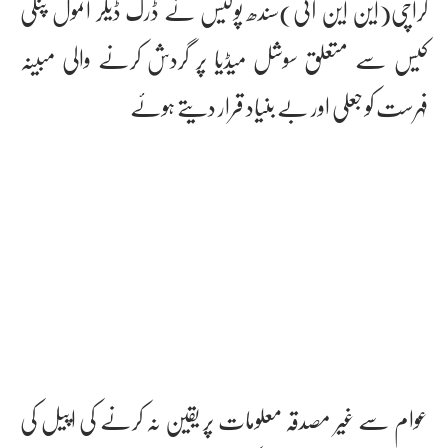
کراچی(این این آئی)سندھ پولیس نے ڈرگ ڈیلر انمول پنکی
کیس سے متعلق سوشل میڈیا پر گردش کرنے والی مبینہ
فہرست کو جعلی اور بے بنیاد قرار دیتے ہوئے
عوام سے غیر مصدقہ معلومات پر یقین نہ کرنے کی اپیل کی