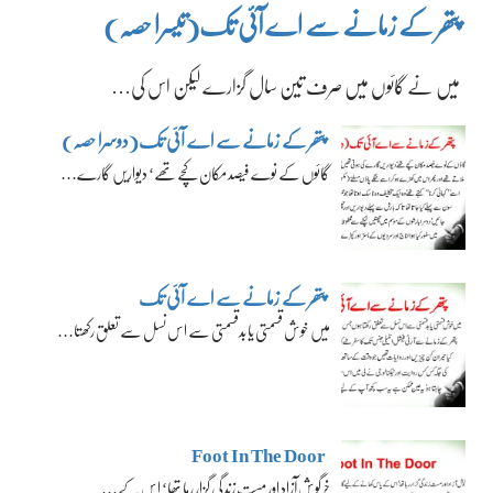
پتھر کے زمانے سے اے آئی تک(تیسرا حصہ)
میں نے گائوں میں صرف تین سال گزارے لیکن اس کی…
پتھر کے زمانے سے اے آئی تک(دوسرا حصہ)
گائوں کے نوے فیصد مکان کچے تھے‘ دیواریں گارے…
پتھر کے زمانے سے اے آئی تک
میں خوش قسمتی یا بدقسمتی سے اس نسل سے تعلق رکھتا…
Foot In The Door
خرگوش آزاد اور مست زندگی گزار رہا تھا‘ اس کے…