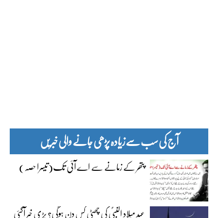
آج کی سب سے زیادہ پڑھی جانے والی خبریں
پتھر کے زمانے سے اے آئی تک(تیسرا حصہ)
عید میلاد النبیؐ کی چھٹی کس دن ہوگی؟ بڑی خبر آگئی