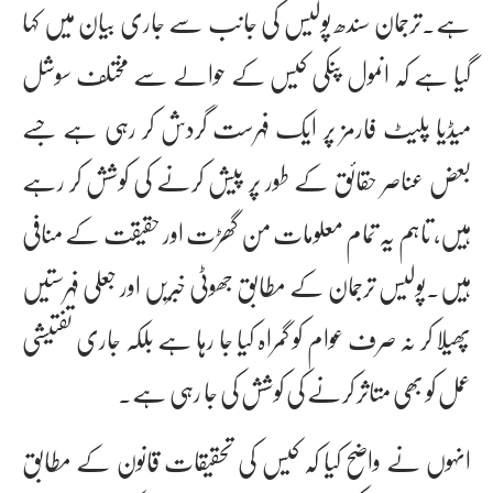
ہے۔ترجمان سندھ پولیس کی جانب سے جاری بیان میں کہا
گیا ہے کہ انمول پنکی کیس کے حوالے سے مختلف سوشل
میڈیا پلیٹ فارمز پر ایک فہرست گردش کر رہی ہے جسے
بعض عناصر حقائق کے طور پر پیش کرنے کی کوشش کر رہے
ہیں، تاہم یہ تمام معلومات من گھڑت اور حقیقت کے منافی
ہیں۔پولیس ترجمان کے مطابق جھوٹی خبریں اور جعلی فہرستیں
پھیلا کر نہ صرف عوام کو گمراہ کیا جا رہا ہے بلکہ جاری تفتیشی
عمل کو بھی متاثر کرنے کی کوشش کی جا رہی ہے۔
انہوں نے واضح کیا کہ کیس کی تحقیقات قانون کے مطابق