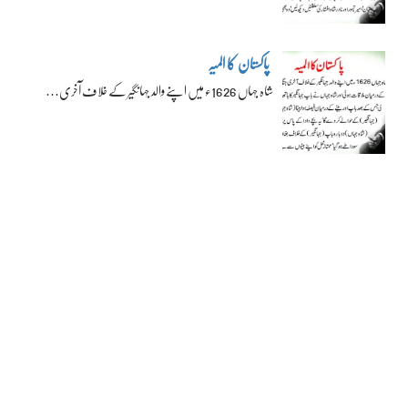
پاکستان کا المیہ
شاہ جہاں 1626ء میں اپنے والد جہانگیر کے خلاف آخری…