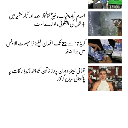
اسلام آباد، پنجاب، خیبرپختونخوا، سندھ اور آزاد کشمیر میں
بارشوں کی پیشگوئی، ادارے الرٹ
گریڈ 17 سے 22 تک افسران کیلئے ٹرانسپورٹ الاؤنس
میں بڑا اضافہ
تھائی لینڈ؛ دورانِ پرواز خاتون کیساتھ نازیبا حرکات پر
پاکستانی سیاح گرفتار