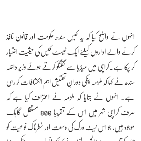
انہوں نے واضح کیا کہ یہ کیس سندھ حکومت اور قانون نافذ
کرنے والے اداروں کیلئے ایک ٹیسٹ کیس کی حیثیت اختیار
کر چکا ہے۔کراچی میں میڈیا سے گفتگو کرتے ہوئے وزیر داخلہ
سندھ نے کہا کہ ملزمہ پنکی دورانِ تفتیش اہم انکشافات کر رہی
ہے۔ انہوں نے بتایا کہ ملزمہ نے اعتراف کیا ہے کہ
صرف کراچی شہر میں اس کے تقریبا 800 مستقل گاہک
موجود ہیں، جو اس نیٹ ورک کی وسعت اور خطرناک نوعیت کو