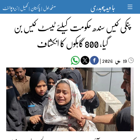
Ski
جا وید چوہدری
صفحۂ اول
پاکستان
کھیل
زیرو پوائنٹ
t
|
|
|
conten
پنکی کیس سندھ حکومت کیلئے ٹیسٹ کیس بن
گیا، 800 گاہکوں کا انکشاف
مئی‬‮
|
2026
19