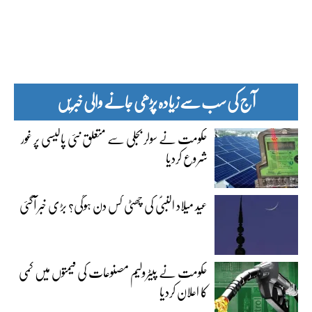
آج کی سب سے زیادہ پڑھی جانے والی خبریں
حکومت نے سولر بجلی سے متعلق نئی پالیسی پر غور
شروع کردیا
عید میلاد النبیؐ کی چھٹی کس دن ہوگی؟ بڑی خبر آگئی
حکومت نے پیٹرولیم مصنوعات کی قیمتوں میں کمی
کا اعلان کردیا