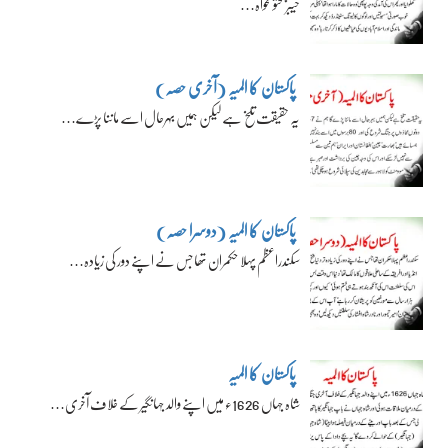
خیبرپختونخواہ…
پاکستان کا المیہ (آخری حصہ)
یہ حقیقت تلخ ہے لیکن ہمیں بہرحال اسے ماننا پڑے…
پاکستان کا المیہ (دوسرا حصہ)
سکندراعظم پہلا حکمران تھا جس نے اپنے دور کی زیادہ…
پاکستان کا المیہ
شاہ جہاں 1626ء میں اپنے والد جہانگیر کے خلاف آخری…