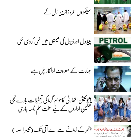
سینکڑوں عمرہ زائرین رُل گئے
پیٹرول اور ڈیزل کی قیمتوں میں کمی کردی گئی
بھارت کے معروف اداکار چل بسے
ایجوکیشن اتھارٹی کاموسمِ گرما کی تعطیلات بارے نجی
تعلیمی اداروں کے لیے سخت حکم نامہ جاری
پتھر کے زمانے سے اے آئی تک(تیسرا حصہ)