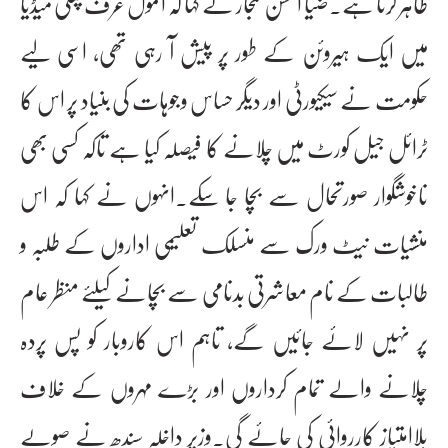
ظاہر کرتا ہے۔ضیا الحسن لنجار نے کہا کہ انمول عرف پنکی میڈیا
میں ایک ہیروئن کے طور پر پیش آ رہی تھی، اسی لیے
حکومت نے سیکیورٹی اور دیگر حساس وجوہات کی بنیاد پر اس کا
ٹرائل جیل کورٹ میں چلانے کا فیصلہ کیا ہے تاکہ کسی بھی
ناخوشگوار صورتحال سے بچا جا سکے۔انہوں نے کہا کہ اس
منشیات نیٹ ورک سے منسلک تعلیمی اداروں کے طلبہ و
طالبات کے نام معاشرتی بدنامی سے بچانے کیلئے منظر عام
پر نہیں لائے جائیں گے، تاہم اس کاروبار کو پس پردہ
چلانے والے تمام کرداروں اور بڑے مہروں کے خلاف
بلاامتیاز کارروائی کی جائے گی۔وزیر داخلہ سندھ نے صوبے