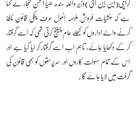
کراچی(این این آئی)وزیر داخلہ سندھ ضیا الحسن لنجار نے کہا
ہے کہ منشیات فروش ملزمہ انمول عرف پنکی قانون نافذ
کرنے والے اداروں کو کھلے عام چیلنج کرتی تھی کہ اسے گرفتار
کر کے دکھایا جائے، تاہم اب اسے گرفتار کر لیا گیا ہے اور
اس کے تمام سہولت کاروں اور سرپرستوں کو بھی قانون کی
گرفت میں لایا جائے گا۔