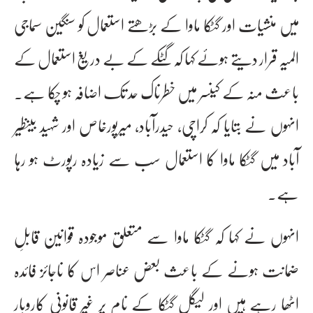
میں منشیات اور گٹکا ماوا کے بڑھتے استعمال کو سنگین سماجی
المیہ قرار دیتے ہوئے کہا کہ گٹکے کے بے دریغ استعمال کے
باعث منہ کے کینسر میں خطرناک حد تک اضافہ ہو چکا ہے۔
انہوں نے بتایا کہ کراچی، حیدرآباد، میرپورخاص اور شہید بینظیر
آباد میں گٹکا ماوا کا استعمال سب سے زیادہ رپورٹ ہو رہا
ہے۔
انہوں نے کہا کہ گٹکا ماوا سے متعلق موجودہ قوانین قابلِ
ضمانت ہونے کے باعث بعض عناصر اس کا ناجائز فائدہ
اٹھا رہے ہیں اور لیگل گٹکا کے نام پر غیر قانونی کاروبار