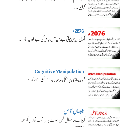
کراچی…
2076ء
آئزل میری پوتی ہے‘ یہ تین برس کی ہے اور یہ سارا…
Cognitive Manipulation
کسی پہاڑی پر جنگلی مرغیاں رہتی تھیں‘ وہ تعداد…
بلوچستان کا حل
آج سے 15 سال قبل میرے پاس ایک نوجوان آیا‘ وہ