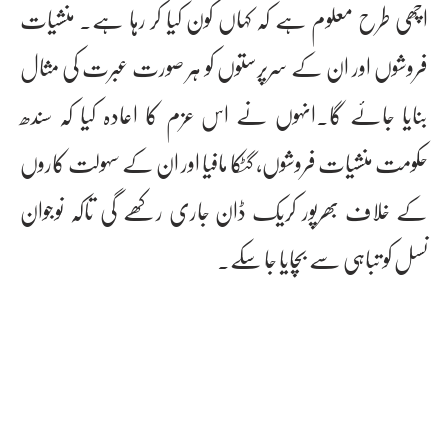
اچھی طرح معلوم ہے کہ کہاں کون کیا کر رہا ہے۔ منشیات
فروشوں اور ان کے سرپرستوں کو ہر صورت عبرت کی مثال
بنایا جائے گا۔انہوں نے اس عزم کا اعادہ کیا کہ سندھ
حکومت منشیات فروشوں، گٹکا مافیا اور ان کے سہولت کاروں
کے خلاف بھرپور کریک ڈان جاری رکھے گی تاکہ نوجوان
نسل کو تباہی سے بچایا جا سکے۔