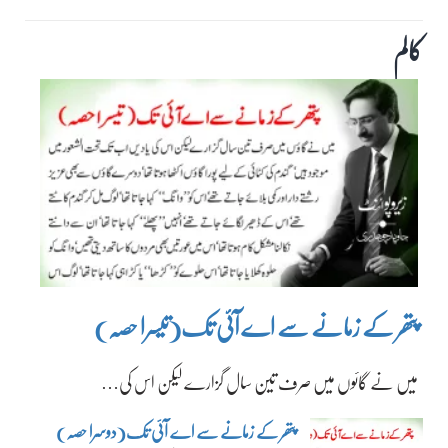
کالم
پتھر کے زمانے سے اے آئی تک(تیسرا حصہ)
میں نے گائوں میں صرف تین سال گزارے لیکن اس کی…
پتھر کے زمانے سے اے آئی تک(دوسرا حصہ)