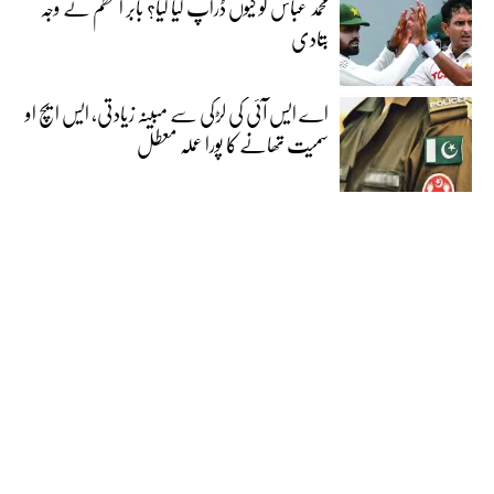
محمد عباس کو کیوں ڈراپ کیا گیا؟ بابر اعظم نے وجہ
بتادی
اے ایس آئی کی لڑکی سے مبینہ زیادتی، ایس ایچ او
سمیت تھانے کا پورا عملہ معطل