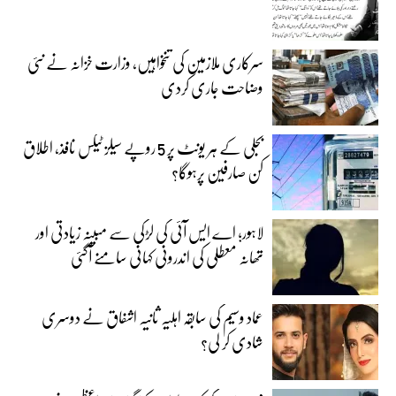
سرکاری ملازمین کی تنخواہیں، وزارت خزانہ نے نئی
وضاحت جاری کردی
بجلی کے ہر یونٹ پر 5 روپے سیلز ٹیکس نافذ، اطلاق
کن صارفین پرہوگا؟
لاہور؛ اے ایس آئی کی لڑکی سے مبینہ زیادتی اور
تھانہ معطلی کی اندرونی کہانی سامنے آگئی
عماد وسیم کی سابقہ اہلیہ ثانیہ اشفاق نے دوسری
شادی کر لی؟