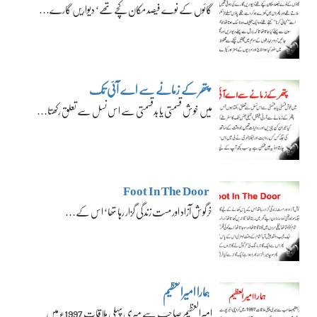
گائوں کے نوے فیصد مکان کچے تھے‘ دیواریں گارے…
پتھر کے زمانے سے اے آئی تک
میں خوش قسمتی یا بدقسمتی سے اس نسل سے تعلق رکھتا…
Foot In The Door
خرگوش آزاد اور مست زندگی گزار رہا تھا‘ اس کے…
ہمارا امیرالعظیم
امیرالعظیم صاحب سے میری پہلی ملاقات 1997ء میں