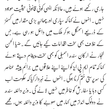
جاری رکھے ہوئے ہیں، حالانکہ ایسی کوئی قانونی حیثیت موجود
نہیں۔ انہوں نے کہا کہ سپاری اور چھالیہ بڑی مقدار میں کسٹمز
کے ذریعے اسمگل ہو کر ملک میں داخل ہو رہی ہے، جس
کے خلاف بھی سخت اقدامات کیے جائیں گے۔ضیا الحسن
لنجار نے ارکانِ سندھ اسمبلی کو بھی سخت پیغام دیتے ہوئے
کہا کہ تمام ایم پی ایز کو اپنے اپنے علاقوں میں جرائم پیشہ عناصر
کی سرپرستی ختم کرنا ہوگی۔ انہوں نے خبردار کیا کہ حکومت اب
کسی دبا یا سفارش کو خاطر میں نہیں لائے گی۔وزیر داخلہ سندھ
نے دوٹوک انداز میں کہا، میں صوبے کا وزیر داخلہ ہوں، مجھے