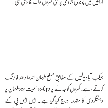
آرائیں میں پسند کی شادی پر کئی گھروں کو آگ لگا دی گئی۔
جیکب آباد پولیس کے مطابق مسلح ملزمان اندھا دھند فائرنگ
کرتے رہے، گھروں کو جلانے پر 12نامزد سمیت 32ملزمان پر
دہشتگردی کا مقدمہ درج کیا گیا ہے۔ ایس ایس پی کے