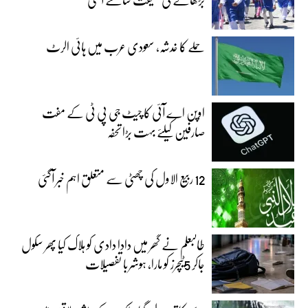
حملے کا خدشہ، سعودی عرب میں ہائی الرٹ
اوپن اے آئی کا چیٹ جی پی ٹی کے مفت
صارفین کیلئے بہت بڑا تحفہ
12 ربیع الاول کی چھٹی سے متعلق اہم خبر آگئی
طالبعلم نے گھر میں دادا دادی کو ہلاک کیا پھر سکول
جاکر 5ٹیچرز کو مارا، ہوشربا تفصیلات