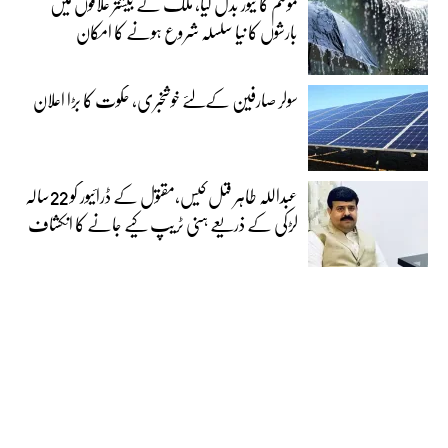
موسم کا تیور بدل گیا، ملک کے بیشتر علاقوں میں
بارشوں کا نیا سلسلہ شروع ہونے کا امکان
سولر صارفین کےلئے خوشخبری، حکوت کا بڑا اعلان
عبداللہ طاہر قتل کیس،مقتول کے ڈرائیور کو 22سالہ
لڑکی کے ذریعے ہنی ٹریپ کیے جانے کا انکشاف