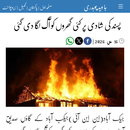
Ski
جا وید چوہدری
صفحۂ اول
پاکستان
کھیل
زیرو پوائنٹ
t
|
|
|
conten
پسند کی شادی پر کئی گھروں کو آگ لگا دی گئی
مئی‬‮
|
2026
16
جیک آباد(این این آئی)جیکب آباد کے گاؤں صدیق