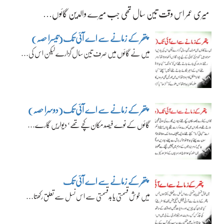
میری عمر اس وقت تین سال تھی جب میرے والدین گائوں…
پتھر کے زمانے سے اے آئی تک(تیسرا حصہ)
میں نے گائوں میں صرف تین سال گزارے لیکن اس کی…
پتھر کے زمانے سے اے آئی تک(دوسرا حصہ)
گائوں کے نوے فیصد مکان کچے تھے‘ دیواریں گارے…
پتھر کے زمانے سے اے آئی تک
میں خوش قسمتی یا بدقسمتی سے اس نسل سے تعلق رکھتا…