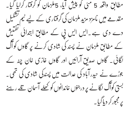
مطابق واقعہ 5 مئی کو پیش آیا، 5ملزمان کو گرفتار کرلیا گیا۔
مقدمے میں نامزد مزید ملزمان کی گرفتاری کے لیے ٹیم تشکیل
دے دی ہے۔ایس ایس پی کے مطابق ابتدائی تفتیش
کے مطابق ملزمان نے پسند کی شادی کرنے پر گاوں کو آگ
لگائی۔ گاوں صدیق آرائیں اور گاوں غازی خان چنہ کے
جوڑے نے حیدر آباد کی عدالت میں پسندکی شادی کی تھی۔
بستی کو آگ لگانے پر درجنوں خاندانوں کو کھلے آسمان تلے رہنے
پر مجبور کر دیا گیا۔