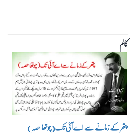
کالم
پتھر کے زمانے سے اے آئی تک(چوتھا حصہ)