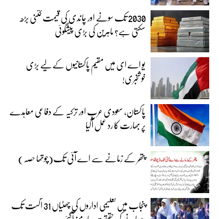
2030 تک سونے اور چاندی کی قیمت کتنی بڑھ
سکتی ہے؟ ماہرین کی بڑی پیشگوئی
یو اے ای میں مقیم پاکستانیوں کے لیے بڑی
خوشخبری!
پاکستان، سعودی عرب اور ترکیہ کے دفاعی معاہدے
پر بھارت کا رد عمل آگیا
پتھر کے زمانے سے اے آئی تک(چوتھا حصہ)
پنجاب میں تعلیمی اداروں کی چھٹیاں 31 اگست تک
بڑھانے کی حقیقت سامنے آگئی