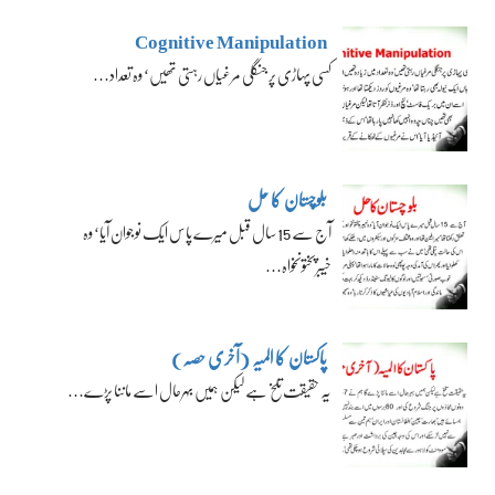
Cognitive Manipulation
کسی پہاڑی پر جنگلی مرغیاں رہتی تھیں‘ وہ تعداد…
بلوچستان کا حل
آج سے 15 سال قبل میرے پاس ایک نوجوان آیا‘ وہ
خیبرپختونخواہ…
پاکستان کا المیہ (آخری حصہ)
یہ حقیقت تلخ ہے لیکن ہمیں بہرحال اسے ماننا پڑے…