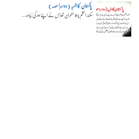
پاکستان کا المیہ (دوسرا حصہ)
سکندراعظم پہلا حکمران تھا جس نے اپنے دور کی زیادہ…