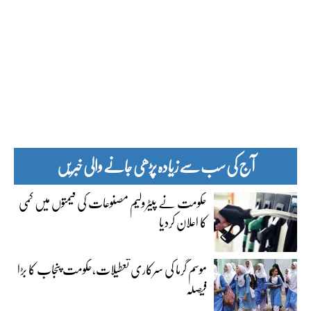
آج کی سب سے زیادہ پڑھی جانے والی خبریں
حکومت نے پیٹرولیم مصنوعات کی قیمتوں میں کمی
کا اعلان کردیا
موسم گرما کی سرکاری تعطیلات،حکومت پنجاب کا بڑا
فیصلہ