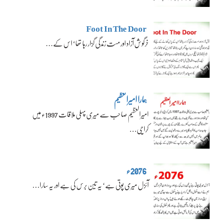
Foot In The Door
خرگوش آزاد اور مست زندگی گزار رہا تھا‘ اس کے…
ہمارا امیرالعظیم
امیرالعظیم صاحب سے میری پہلی ملاقات 1997ء میں
کراچی…
2076ء
آئزل میری پوتی ہے‘ یہ تین برس کی ہے اور یہ سارا…