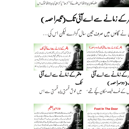
ھر کے زمانے سے اے آئی تک(تیسرا حصہ)
 نے گائوں میں صرف تین سال گزارے لیکن اس کی…
ر کے زمانے سے اے آئی
پتھر کے زمانے سے اے آئی
دوسرا حصہ)
تک
ں کے نوے فیصد مکان کچے تھے‘
میں خوش قسمتی یا بدقسمتی سے اس
اریں گارے…
نسل سے تعلق رکھتا…