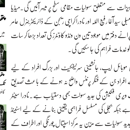
زات سے متعلق سہولیات مقامی سطح پر میسر آئیں گی۔میڈیا
پت
ید آغا رفیع اللہ اور نادرا کراچی ریجن کے ڈائریکٹر جنرل عامر
 دفتر میں موجود تین ون ونڈو کاؤنٹرز کی تعداد بڑھا کر سات
میں
 موبائل ایپ، جانشینی سرٹیفکیٹ اور بزرگ افراد کے لیے
پتھ
یسے افراد جن کے فنگر پرنٹس واضح نہ ہونے کے باعث تصدیق
تک(
گائو
ک ویری فکیشن کی جدید سہولت بھی دستیاب ہے۔نادرا سینٹر
دیو
ا ہے جبکہ بجلی کی مسلسل فراہمی یقینی بنانے کے لیے اسٹینڈ
دید سہولیات سے مزین یہ مرکز اسپتال چورنگی اور اطراف کے