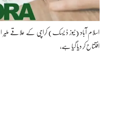
اسلام آباد (نیوز ڈ یسک) کراچی کے علاقے ملیر اس
افتتاح کر دیا گیا ہے،