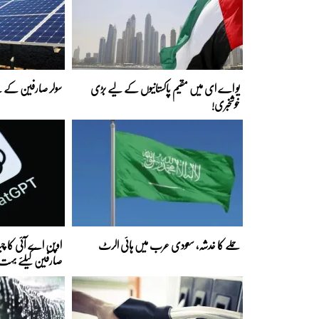
یو اے ای میں مقیم پاکستانیوں کے لیے بڑی
سولر صارفین کے لی
خوشخبری!
حملے کا خدشہ، سعودی عرب میں ہائی الرٹ
اوپن اے آئی کا
صارفین کیلئے بہت ب