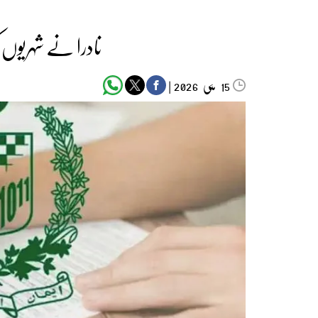
نادرا نے شہریوں‌ 
مئی‬‮
|
2026
15