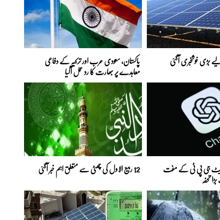
ے بڑی خوشخبری آگئی
پاکستان، سعودی عرب اور ترکیہ کے دفاعی
معاہدے پر بھارت کا رد عمل آگیا
 چیٹ جی پی ٹی کے مفت
12 ربیع الاول کی چھٹی سے متعلق اہم خبر آگئی
ڑا تحفہ