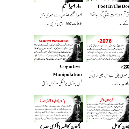
Foot In The Do
ہمارا امیرالعظیم
 آزاد اور مست زندگی گزار رہا تھا‘
امیرالعظیم صاحب سے میری پہلی
 کے…
ملاقات 1997ء میں کراچی…
2ء
Cognitive
Manipulation
 میری پوتی ہے‘ یہ تین برس کی
کسی پہاڑی پر جنگلی مرغیاں رہتی
ور یہ سارا…
تھیں‘ وہ تعداد…
چستان کا حل
پاکستان کا المیہ (آخری حصہ)