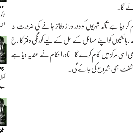
or
خرگوش
یم کر دیا ہے تاکہ شہریوں کو دور دراز دفاتر جانے کی ضرورت نہ
اس
شیوں کو اپنے مسائل کے حل کے لیے کورنگی دفتر کا رخ
بھی اسی مرکز میں کام کرے گا۔ نادرا حکام نے عندیہ دیا ہے
نگ شفٹ بھی شروع کی جائے گی۔
076
آئزل
ہے ا
بلو