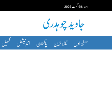
Ski
ہفتہ‬‮
،
08
اگست‬‮
2026
t
conten
صفحۂ اول
تازہ ترین
پاکستان
انٹرنیشنل
کھیل