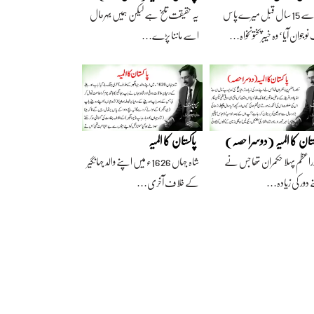
آج سے 15 سال قبل میرے پاس
یہ حقیقت تلخ ہے لیکن ہمیں بہرحال
وجوان آیا‘ وہ خیبرپختونخواہ…
اسے ماننا پڑے…
ستان کا المیہ (دوسرا حصہ)
پاکستان کا المیہ
راعظم پہلا حکمران تھا جس نے
شاہ جہاں 1626ء میں اپنے والد جہانگیر
 دور کی زیادہ…
کے خلاف آخری…