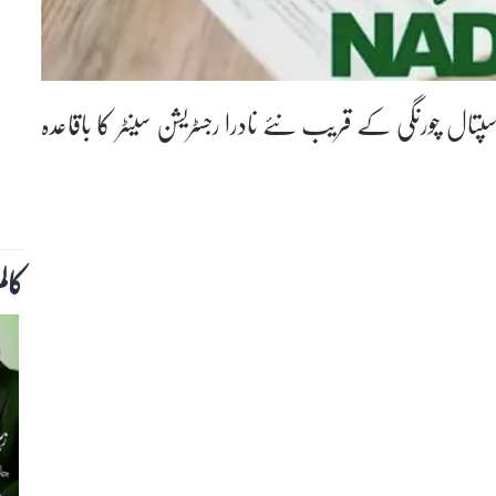
پتال چورنگی کے قریب نئے نادرا رجسٹریشن سینٹر کا باقاعدہ
کال