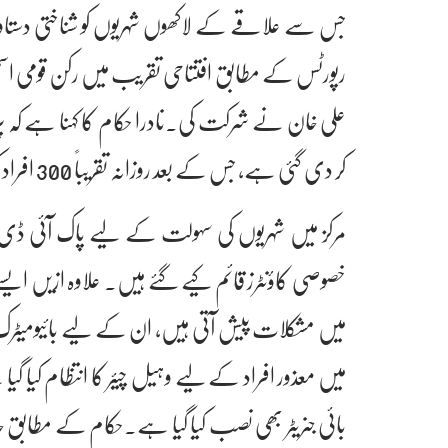
جس سے علاقے کے لاکھوں شہریوں کو شناختی دستاوی
رپورٹس کے مطابق افتتاحی تقریب میں رکن قومی اسمبلی س
علی خان نے شرکت کی۔نادرا حکام کا کہنا ہے کہ پرانے
کر دی گئی ہے، جس کے بعد روزانہ تقریباً 300 افراد کو خدمات فراہم کی جا سکیں گی۔
مرکز میں شہریوں کی سہولت کے لیے پاک آئی ڈی
خصوصی کاؤنٹرز قائم کیے گئے ہیں۔ علاوہ ازیں ا
میں مشکلات پیش آتی ہیں، ان کے لیے بائیومیٹر
میں معذور افراد کے لیے وہیل چیئر کا انتظام کیا گی
بائی جنریٹر بھی نصب کیا گیا ہے۔حکام کے مطابق ج