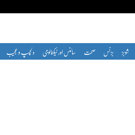
شوبز
بزنس
صحت
سائنس اور ٹیکنالوجی
دلچسپ و عجیب