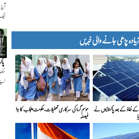
ایک ن
دہ پڑھی جانے والی خبریں
پاک
سکند
اپنے
ے نفاذ کے بعد پاکستانیوں نے
موسم گرما کی سرکاری تعطیلات،حکومت پنجاب کا بڑا
ا
فیصلہ