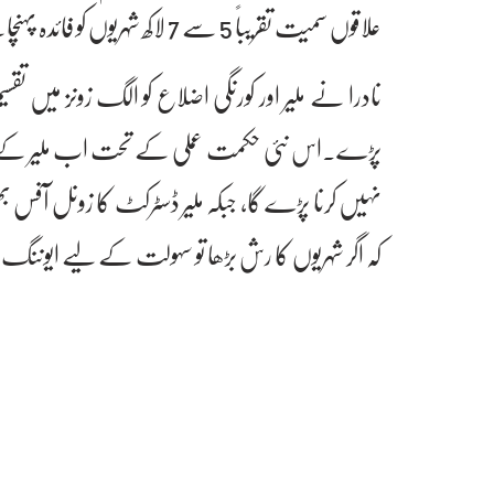
علاقوں سمیت تقریباً 5 سے 7 لاکھ شہریوں کو فائدہ پہنچائے گا۔
نادرا نے ملیر اور کورنگی اضلاع کو الگ زونز میں تقس
پڑے۔اس نئی حکمت عملی کے تحت اب ملیر کے رہائ
نہیں کرنا پڑے گا، جبکہ ملیر ڈسٹرکٹ کا زونل آفس 
کہ اگر شہریوں کا رش بڑھا تو سہولت کے لیے ایون