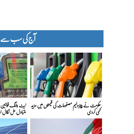
آج کی سب سے زیا
حکومت نے پیٹرولیم مصنوعات کی قیمتوں میں مزید
نیٹ بلنگ قوانین ک
کمی کردی
متبادل حل نکال لی