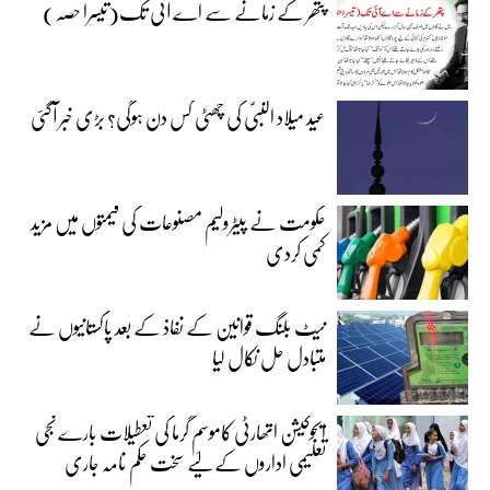
پتھر کے زمانے سے اے آئی تک(تیسرا حصہ)
عید میلاد النبیؐ کی چھٹی کس دن ہوگی؟ بڑی خبر آگئی
حکومت نے پیٹرولیم مصنوعات کی قیمتوں میں مزید
کمی کردی
نیٹ بلنگ قوانین کے نفاذ کے بعد پاکستانیوں نے
متبادل حل نکال لیا
ایجوکیشن اتھارٹی کاموسمِ گرما کی تعطیلات بارے نجی
تعلیمی اداروں کے لیے سخت حکم نامہ جاری