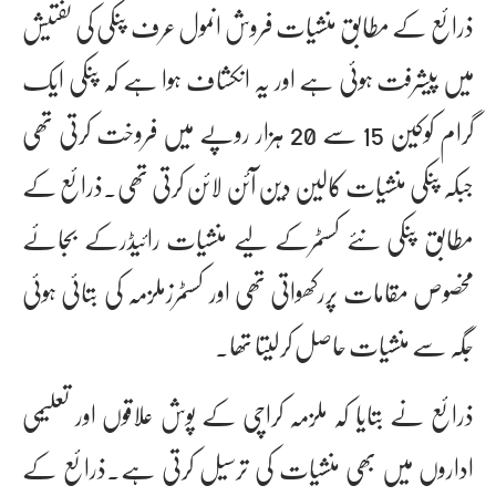
ذرائع کے مطابق منشیات فروش انمول عرف پنکی کی تفتیش
میں پیشرفت ہوئی ہے اور یہ انکشاف ہوا ہے کہ پنکی ایک
گرام کوکین 15 سے 20 ہزار روپے میں فروخت کرتی تھی
جبکہ پنکی منشیات کالین دین آئن لائن کرتی تھی۔ذرائع کے
مطابق پنکی نئے کسٹمرکے لیے منشیات رائیڈرکے بجائے
مخصوص مقامات پررکھواتی تھی اور کسٹمرزملزمہ کی بتائی ہوئی
جگہ سے منشیات حاصل کرلیتا تھا۔
ذرائع نے بتایا کہ ملزمہ کراچی کے پوش علاقوں اور تعلیمی
اداروں میں بھی منشیات کی ترسیل کرتی ہے۔ذرائع کے