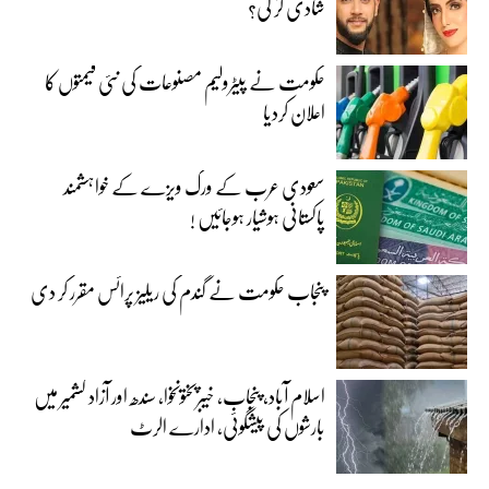
شادی کر لی؟
حکومت نے پیٹرولیم مصنوعات کی نئی قیمتوں کا
اعلان کردیا
سعودی عرب کے ورک ویزے کے خواہشمند
پاکستانی ہوشیار ہوجائیں !
پنجاب حکومت نے گندم کی ریلیز پرائس مقرر کر دی‎
اسلام آباد، پنجاب، خیبرپختونخوا، سندھ اور آزاد کشمیر میں
بارشوں کی پیشگوئی، ادارے الرٹ