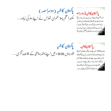
پاکستان کا المیہ (دوسرا حصہ)
سکندراعظم پہلا حکمران تھا جس نے اپنے دور کی زیادہ…
پاکستان کا المیہ
شاہ جہاں 1626ء میں اپنے والد جہانگیر کے خلاف آخری…