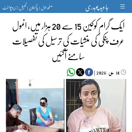
Ski
جا وید چوہدری
صفحۂ اول
پاکستان
کھیل
زیرو پوائنٹ
t
|
|
|
conten
ایک گرام کوکین 15 سے 20 ہزار میں، انمول
عرف پنکی کی منشیات کی ترسیل کی تفصیلات
سامنے آگئیں
مئی‬‮
|
2026
14