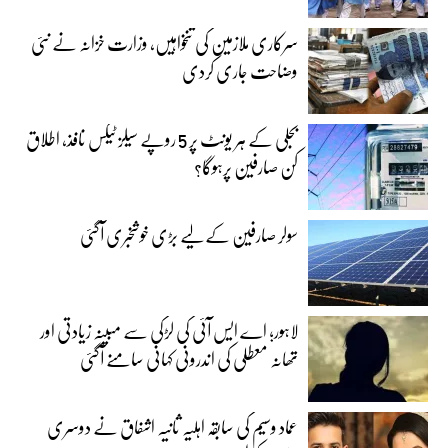
سرکاری ملازمین کی تنخواہیں، وزارت خزانہ نے نئی
وضاحت جاری کردی
بجلی کے ہر یونٹ پر 5 روپے سیلز ٹیکس نافذ، اطلاق
کن صارفین پرہوگا؟
سولر صارفین کے لیے بڑی خوشخبری آگئی
لاہور؛ اے ایس آئی کی لڑکی سے مبینہ زیادتی اور
تھانہ معطلی کی اندرونی کہانی سامنے آگئی
عماد وسیم کی سابقہ اہلیہ ثانیہ اشفاق نے دوسری