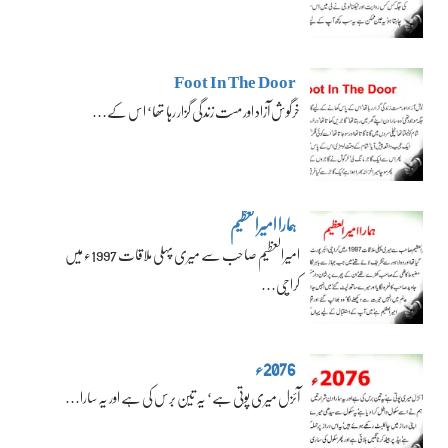
Foot In The Door
خرگوش آزاد اور مست زندگی گزار رہا تھا‘ اس کے…
ہمارا امیرالعظیم
امیرالعظیم صاحب سے میری پہلی ملاقات 1997ء میں
کراچی…
2076ء
آئزل میری پوتی ہے‘ یہ تین برس کی ہے اور یہ سارا…