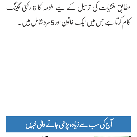
مطابق منشیات کی ترسیل کے لیے ملزمہ کا 6 رکنی گینگ
کام کرتا ہے جس میں ایک خاتون اور 5 مرد شامل ہیں۔
آج کی سب سے زیادہ پڑھی جانے والی خبریں