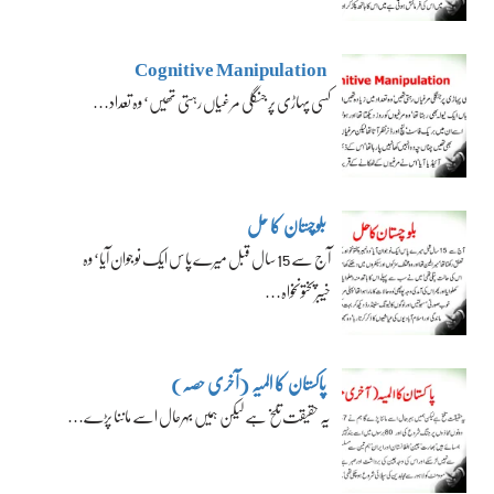
Cognitive Manipulation
کسی پہاڑی پر جنگلی مرغیاں رہتی تھیں‘ وہ تعداد…
بلوچستان کا حل
آج سے 15 سال قبل میرے پاس ایک نوجوان آیا‘ وہ
خیبرپختونخواہ…
پاکستان کا المیہ (آخری حصہ)
یہ حقیقت تلخ ہے لیکن ہمیں بہرحال اسے ماننا پڑے…