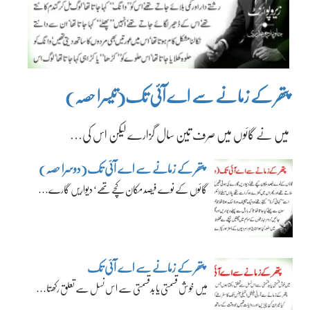
پتھر کے زمانے سے اے آئی تک(تیسرا حصہ)
میں نے گائوں میں صرف تین سال گزارے لیکن اس کی…
پتھر کے زمانے سے اے آئی تک(دوسرا حصہ)
گائوں کے نوے فیصد مکان کچے تھے‘ دیواریں گارے…
پتھر کے زمانے سے اے آئی تک
میں خوش قسمتی یا بدقسمتی سے اس نسل سے تعلق رکھتا…