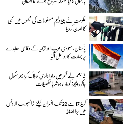
بارشوں کا نیا سلسلہ شروع ہونے کا امکان
حکومت نے پیٹرولیم مصنوعات کی قیمتوں میں کمی
کا اعلان کردیا
پاکستان، سعودی عرب اور ترکیہ کے دفاعی معاہدے
پر بھارت کا رد عمل آگیا
طالبعلم نے گھر میں دادا دادی کو ہلاک کیا پھر سکول
جاکر 5ٹیچرز کو مارا، ہوشربا تفصیلات
گریڈ 17 سے 22 تک افسران کیلئے ٹرانسپورٹ الاؤنس
میں بڑا اضافہ