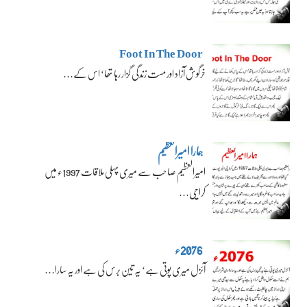
Foot In The Door
خرگوش آزاد اور مست زندگی گزار رہا تھا‘ اس کے…
ہمارا امیرالعظیم
امیرالعظیم صاحب سے میری پہلی ملاقات 1997ء میں
کراچی…
2076ء
آئزل میری پوتی ہے‘ یہ تین برس کی ہے اور یہ سارا…