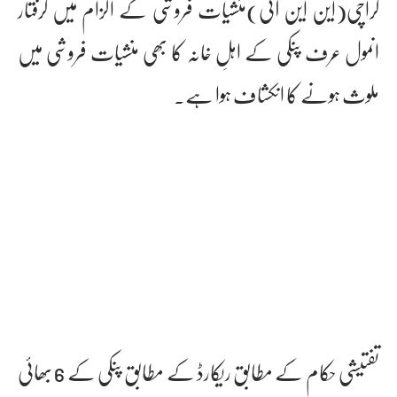
کراچی(این این آئی)منشیات فروشی کے الزام میں گرفتار
انمول عرف پنکی کے اہلِ خانہ کا بھی منشیات فروشی میں
ملوث ہونے کا انکشاف ہوا ہے۔
تفتیشی حکام کے مطابق ریکارڈ کے مطابق پنکی کے 6 بھائی