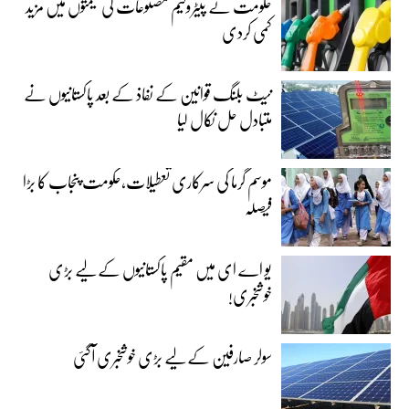
حکومت نے پیٹرولیم مصنوعات کی قیمتوں میں مزید
کمی کردی
نیٹ بلنگ قوانین کے نفاذ کے بعد پاکستانیوں نے
متبادل حل نکال لیا
موسم گرما کی سرکاری تعطیلات،حکومت پنجاب کا بڑا
فیصلہ
یو اے ای میں مقیم پاکستانیوں کے لیے بڑی
خوشخبری!
سولر صارفین کے لیے بڑی خوشخبری آگئی