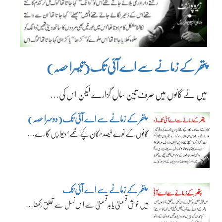
پتھر کے زمانے سے اے آئی تک(تیسرا حصہ)
میں نے گائوں میں صرف تین سال گزارے لیکن اس کی…
پتھر کے زمانے سے اے آئی تک(دوسرا حصہ)
گائوں کے نوے فیصد مکان کچے تھے‘ دیواریں گارے…
پتھر کے زمانے سے اے آئی تک
میں خوش قسمتی یا بدقسمتی سے اس نسل سے تعلق رکھتا…