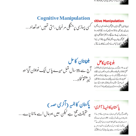
Cognitive Manipulation
کسی پہاڑی پر جنگلی مرغیاں رہتی تھیں‘ وہ تعداد…
بلوچستان کا حل
آج سے 15 سال قبل میرے پاس ایک نوجوان آیا‘ وہ
خیبرپختونخواہ…
پاکستان کا المیہ (آخری حصہ)
یہ حقیقت تلخ ہے لیکن ہمیں بہرحال اسے ماننا پڑے…