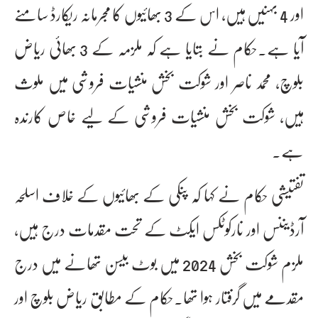
اور 4 بہنیں ہیں، اس کے 3 بھائیوں کا مجرمانہ ریکارڈ سامنے
آیا ہے۔حکام نے بتایا ہے کہ ملزمہ کے 3 بھائی ریاض
بلوچ، محمد ناصر اور شوکت بخش منشیات فروشی میں ملوث
ہیں، شوکت بخش منشیات فروشی کے لیے خاص کارندہ
ہے۔
تفتیشی حکام نے کہا کہ پنکی کے بھائیوں کے خلاف اسلحہ
آرڈیننس اور نارکوٹکس ایکٹ کے تحت مقدمات درج ہیں،
ملزم شوکت بخش 2024 میں بوٹ بیسن تھانے میں درج
مقدمے میں گرفتار ہوا تھا۔حکام کے مطابق ریاض بلوچ اور