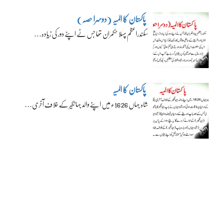
پاکستان کا المیہ (دوسرا حصہ)
سکندراعظم پہلا حکمران تھا جس نے اپنے دور کی زیادہ…
پاکستان کا المیہ
شاہ جہاں 1626ء میں اپنے والد جہانگیر کے خلاف آخری…