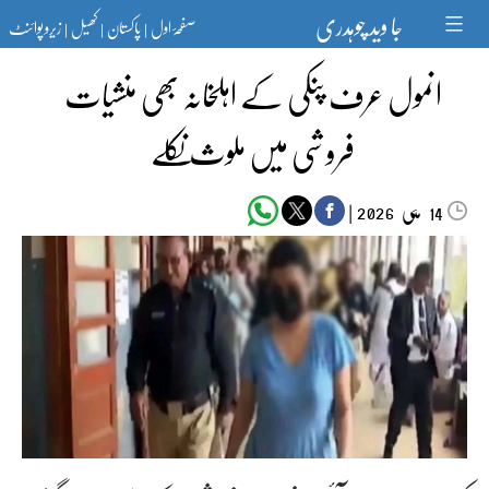
Ski
جا وید چوہدری
صفحۂ اول
پاکستان
کھیل
زیرو پوائنٹ
t
|
|
|
conten
انمول عرف پنکی کے اہلخانہ بھی منشیات
فروشی میں ملوث نکلے
مئی‬‮
|
2026
14