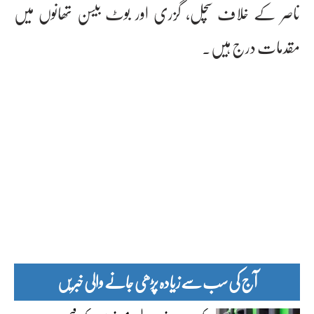
ناصر کے خلاف سچل، گزری اور بوٹ بیسن تھانوں میں
مقدمات درج ہیں۔
آج کی سب سے زیادہ پڑھی جانے والی خبریں