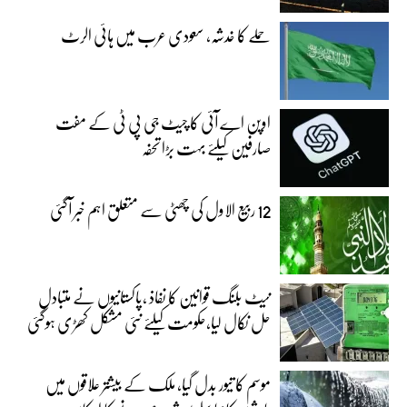
حملے کا خدشہ، سعودی عرب میں ہائی الرٹ
اوپن اے آئی کا چیٹ جی پی ٹی کے مفت
صارفین کیلئے بہت بڑا تحفہ
12 ربیع الاول کی چھٹی سے متعلق اہم خبر آگئی
نیٹ بلنگ قوانین کا نفاذ ،پاکستانیوں نے متبادل
حل نکال لیا،حکومت کیلئے نئی مشکل کھڑی ہوگئی
موسم کا تیور بدل گیا، ملک کے بیشتر علاقوں میں