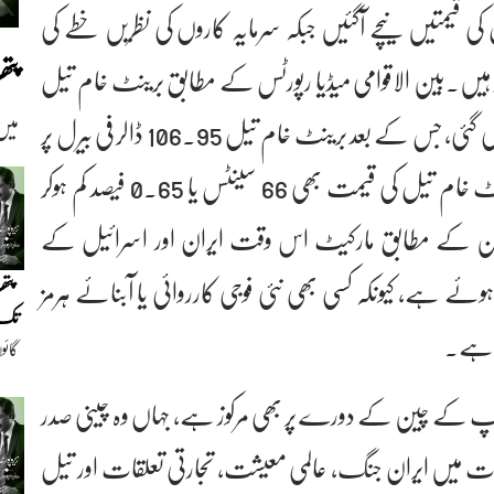
 قیمتیں نیچے آگئیں جبکہ سرمایہ کاروں کی نظریں خطے کی
پت
ز ہیں۔بین الاقوامی میڈیا رپورٹس کے مطابق برینٹ خام تیل
کی قیمت میں 82 سینٹس یا 0.76 فیصد کمی ریکارڈ کی گئی، جس کے بعد برینٹ خام تیل 106.95 ڈالر فی بیرل پر
میں
آگیا۔دوسری جانب امریکی ویسٹ ٹیکساس انٹرمیڈیٹ خام تیل کی قیمت بھی 66 سینٹس یا 0.65 فیصد کم ہوکر
ی ماہرین کے مطابق مارکیٹ اس وقت ایران اور اسرائیل کے
ے ہے، کیونکہ کسی بھی نئی فوجی کارروائی یا آبنائے ہرمز
پتھ
تک(
تی ہے۔
گائو
دیو
ٹرمپ کے چین کے دورے پر بھی مرکوز ہے، جہاں وہ چینی صدر
ت میں ایران جنگ، عالمی معیشت، تجارتی تعلقات اور تیل