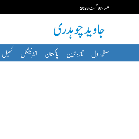
Ski
جمعہ‬‮
،
07
اگست‬‮
2026
t
conten
صفحۂ اول
تازہ ترین
پاکستان
انٹرنیشنل
کھیل