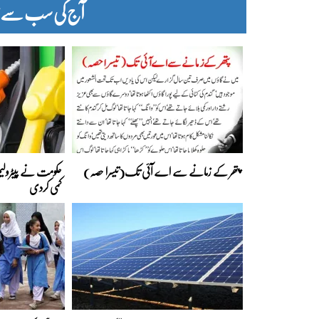
آج کی سب سے زیا
پتھر کے زمانے سے اے آئی تک(تیسرا حصہ)
حکومت نے پیٹرولیم
کمی کردی