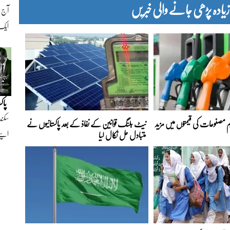
دہ پڑھی جانے والی خبریں
ایک ن
پاک
سکند
 مصنوعات کی قیمتوں میں مزید
نیٹ بلنگ قوانین کے نفاذ کے بعد پاکستانیوں نے
اپنے
متبادل حل نکال لیا