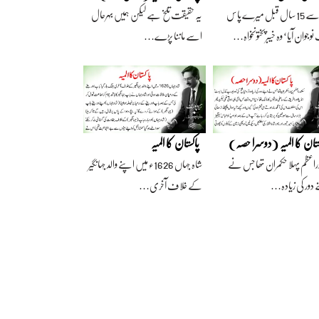
آج سے 15 سال قبل میرے پاس
یہ حقیقت تلخ ہے لیکن ہمیں بہرحال
وجوان آیا‘ وہ خیبرپختونخواہ…
اسے ماننا پڑے…
ستان کا المیہ (دوسرا حصہ)
پاکستان کا المیہ
راعظم پہلا حکمران تھا جس نے
شاہ جہاں 1626ء میں اپنے والد جہانگیر
 دور کی زیادہ…
کے خلاف آخری…