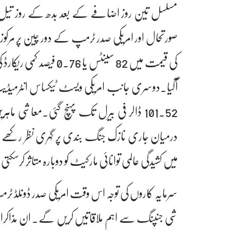
مسلسل تین روز اضافے کے بعد بدھ کے روز تیل کی
صورتحال اور امریکی صدر ٹرمپ کے دور چین پر مرکو
101.52 ڈالر فی بیرل تک پہنچ گئی۔معاش
درمیان جاری نازک جنگ بندی پر گہری نظر رکھے ہوئ
میں کشیدگی عالمی توانائی مارکیٹ کو دوبارہ متاثر کرسک
سرمایہ کاروں کی توجہ اس وقت امریکی صدر ڈونلڈ 
شی جنپنگ سے اہم ملاقاتیں کریں گے۔ ان مذاکرا