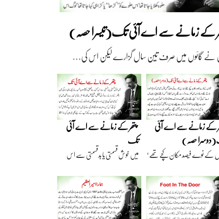
ھر کے زمانے سے اے آئی تک(تیسرا حصہ)
 نے گائوں میں صرف تین سال گزارے لیکن اس کی…
ر کے زمانے سے اے آئی
پتھر کے زمانے سے اے آئی
دوسرا حصہ)
تک
ں کے نوے فیصد مکان کچے تھے‘
میں خوش قسمتی یا بدقسمتی سے اس
اریں گارے…
نسل سے تعلق رکھتا…