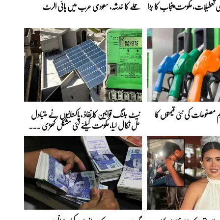
ی تعطیلات،حکومت پنجاب کا بڑا
حملے کا خدشہ، سعودی عرب میں ہائی الرٹ
 مصنوعات کی نئی قیمتوں کا
نیٹ بلنگ قوانین کا نفاذ ،پاکستانیوں نے متبادل
حل نکال لیا،حکومت کیلئے نئی مشکل کھڑی ...