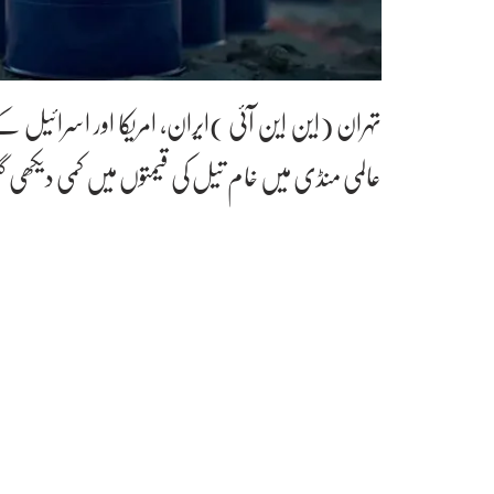
تہران (این این آئی )ایران، امریکا اور اسرائیل 
عالمی منڈی میں خام تیل کی قیمتوں میں کمی دیکھی