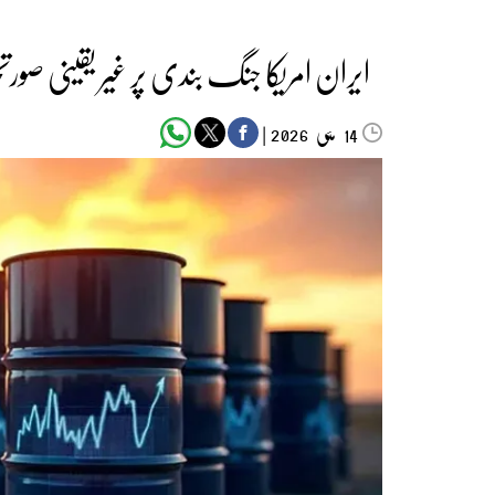
ایران امریکا جنگ بندی پر غیر یقینی صور
مئی‬‮
|
2026
14