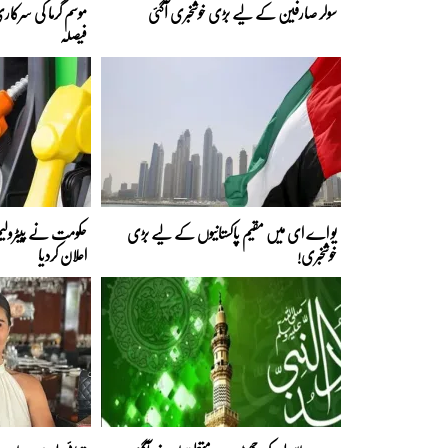
سولر صارفین کے لیے بڑی خوشخبری آگئی
موسم گرما کی سرکار
فیصلہ
یو اے ای میں مقیم پاکستانیوں کے لیے بڑی
حکومت نے پیٹرولیم
خوشخبری!
اعلان کردیا