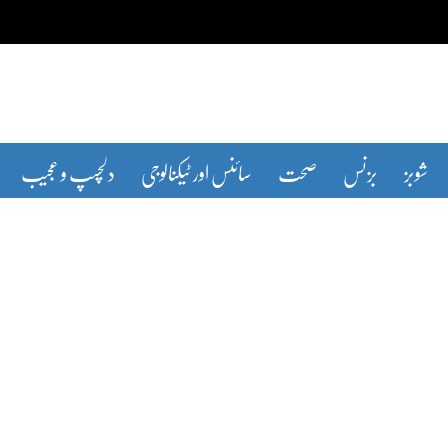
شوبز
بزنس
صحت
سائنس اور ٹیکنالوجی
دلچسپ و عجیب