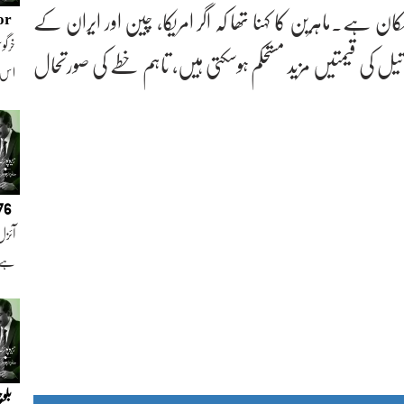
 ہے۔ماہرین کا کہنا تھا کہ اگر امریکا، چین اور ایران کے
or
خرگوش
یل کی قیمتیں مزید مستحکم ہوسکتی ہیں، تاہم خطے کی صورتحال
اس
076
آئزل
ہے ا
بلو