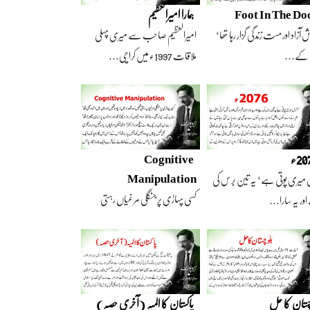
Foot In The Do
ہمارا امیرالعظیم
 آزاد اور مست زندگی گزار رہا تھا‘
امیرالعظیم صاحب سے میری پہلی
 کے…
ملاقات 1997ء میں کراچی…
2ء
Cognitive
Manipulation
 میری پوتی ہے‘ یہ تین برس کی
کسی پہاڑی پر جنگلی مرغیاں رہتی
ور یہ سارا…
تھیں‘ وہ تعداد…
چستان کا حل
پاکستان کا المیہ (آخری حصہ)