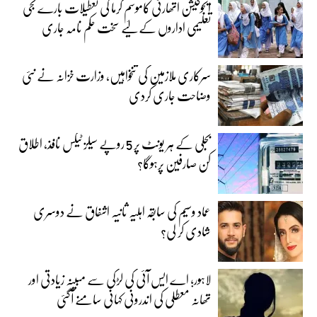
ایجوکیشن اتھارٹی کاموسمِ گرما کی تعطیلات بارے نجی
تعلیمی اداروں کے لیے سخت حکم نامہ جاری
سرکاری ملازمین کی تنخواہیں، وزارت خزانہ نے نئی
وضاحت جاری کردی
بجلی کے ہر یونٹ پر 5 روپے سیلز ٹیکس نافذ، اطلاق
کن صارفین پرہوگا؟
عماد وسیم کی سابقہ اہلیہ ثانیہ اشفاق نے دوسری
شادی کر لی؟
لاہور؛ اے ایس آئی کی لڑکی سے مبینہ زیادتی اور
تھانہ معطلی کی اندرونی کہانی سامنے آگئی