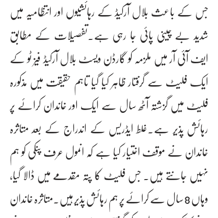
جس کے باعث بلال آرکیڈ کے رہائشیوں اور انتظامیہ میں
شدید بے چینی پائی جا رہی ہے۔تفصیلات کے مطابق
ایف آئی آر میں ملزمہ کو گارڈن ویسٹ بلال آرکیڈ فیز ٹو کے
ایک فلیٹ سے گرفتار ظاہر کیا گیا تاہم حقیقت میں مذکورہ
فلیٹ میں گزشتہ آٹھ سال سے ایک اور خاندان کرائے پر
رہائش پذیر ہے۔غلط ایڈریس کے اندراج کے بعد متاثرہ
خاندان نے موقف اختیار کیا ہے کہ انمول عرف پنکی کو ہم
نہیں جانتے ہیں۔ جس فلیٹ کا پتہ مقدمے میں ڈالا گیا،
وہاں 8 سال سے کرائے پر ہم رہائش پذیر ہیں۔متاثرہ خاندان