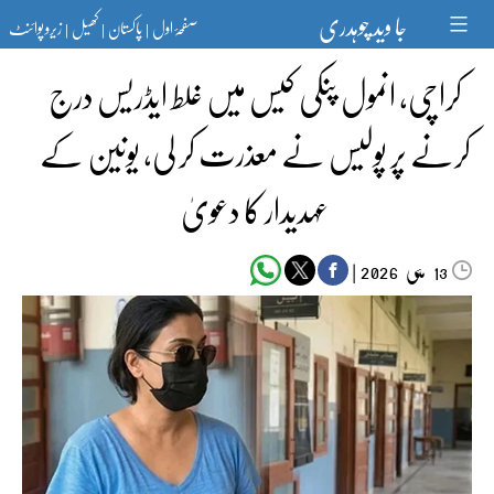
Ski
جا وید چوہدری
صفحۂ اول
پاکستان
کھیل
زیرو پوائنٹ
t
|
|
|
conten
کراچی، انمول پنکی کیس میں غلط ایڈریس درج
کرنے پر پولیس نے معذرت کر لی، یونین کے
عہدیدار کا دعویٰ
مئی‬‮
|
2026
13