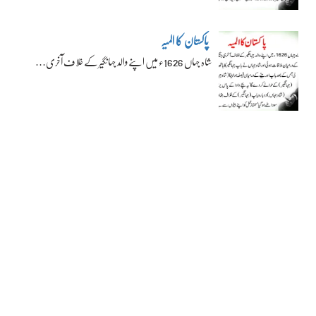
پاکستان کا المیہ
شاہ جہاں 1626ء میں اپنے والد جہانگیر کے خلاف آخری…