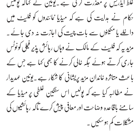
غلط ایڈریس پر معذرت کر لی ہے۔یونین نے کہاکہ پولیس
حکام نے ہدایت کی ہے کہ میڈیا نمائندوں کو فلیٹ میں
داخلے یا مکینوں سے بات چیت کی اجازت نہ دی جائے۔
مزید یہ کہ فلیٹ کے مالک نے وہاں رہائش پذیر فیملی کو نوٹس
جاری کرتے ہوئے جگہ خالی کرنے کا بھی کہا ہے جس کے
باعث متاثرہ خاندان مزید پریشانی کا شکار ہے۔یونین عہدیدار
نے مطالبہ کیا ہے کہ پولیس اس سنگین غلطی پر میڈیا کے
سامنے باقاعدہ وضاحت اور معافی پیش کرے تاکہ رہائشیوں کی
مشکلات کم ہو سکیں۔