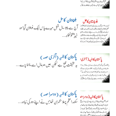
بلوچستان کا حل
آج سے 15 سال قبل میرے پاس ایک نوجوان آیا‘ وہ
خیبرپختونخواہ…
پاکستان کا المیہ (آخری حصہ)
یہ حقیقت تلخ ہے لیکن ہمیں بہرحال اسے ماننا پڑے…
پاکستان کا المیہ (دوسرا حصہ)
سکندراعظم پہلا حکمران تھا جس نے اپنے دور کی زیادہ…