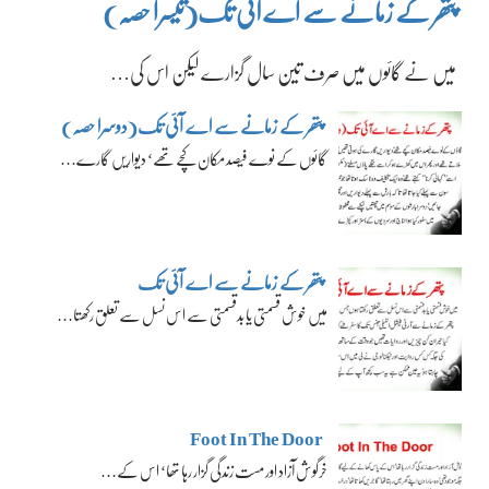
پتھر کے زمانے سے اے آئی تک(تیسرا حصہ)
میں نے گائوں میں صرف تین سال گزارے لیکن اس کی…
پتھر کے زمانے سے اے آئی تک(دوسرا حصہ)
گائوں کے نوے فیصد مکان کچے تھے‘ دیواریں گارے…
پتھر کے زمانے سے اے آئی تک
میں خوش قسمتی یا بدقسمتی سے اس نسل سے تعلق رکھتا…
Foot In The Door
خرگوش آزاد اور مست زندگی گزار رہا تھا‘ اس کے…