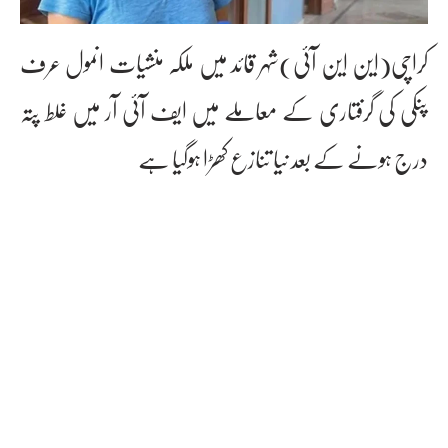
کراچی(این این آئی)شہر قائد میں ملکہ منشیات انمول عرف
پنکی کی گرفتاری کے معاملے میں ایف آئی آر میں غلط پتہ
درج ہونے کے بعد نیا تنازع کھڑا ہوگیا ہے