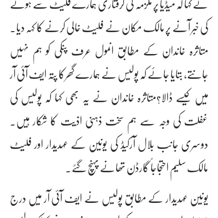
نے کہا کہ میڈیا پر ملزمہ کی گرفتاری ہمارے فلیٹ سے ہونے
کی خبر آنے پر مالک مکان نے فلیٹ خالی کرنے کا کہہ دیا۔
متاثرہ خاندان کے مطابق انمول عرف پنکی کو ہم نہیں
جانتے، بتایا جائے کہ پولیس نے ہمارے گھرکا پتہ ایف آئی آر
میں کیسے ڈالا؟متاثرہ خاندان نے یہ بھی کہا کہ پولیس کی
غفلت کی وجہ سے ہم سخت ذہنی اذیت کا شکار ہیں۔
دوسری جانب بلال آرکیڈ کی یونین کے عہدیدار اور فلیٹ
مالک سلیم احتجاجاً گارڈن تھانے پہنچ گئے۔
یونین عہدیدار کے مطابق پولیس نے ایف آئی آر میں درج