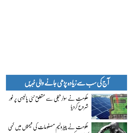
آج کی سب سے زیادہ پڑھی جانے والی خبریں
حکومت نے سولر بجلی سے متعلق نئی پالیسی پر غور
شروع کردیا
حکومت نے پیٹرولیم مصنوعات کی قیمتوں میں کمی