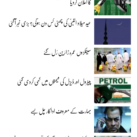
کا اعلان کردیا
عید میلاد النبیؐ کی چھٹی کس دن ہوگی؟ بڑی خبر آگئی
سینکڑوں عمرہ زائرین رُل گئے
پیٹرول اور ڈیزل کی قیمتوں میں کمی کردی گئی
بھارت کے معروف اداکار چل بسے