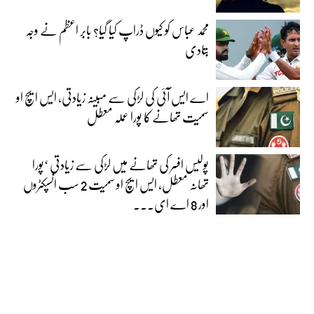
محمد عباس کو کیوں ڈراپ کیا گیا؟ بابر اعظم نے وجہ
بتادی
اے ایس آئی کی لڑکی سے مبینہ زیادتی، ایس ایچ او
سمیت تھانے کا پورا عملہ معطل
پولیس افسر کی تھانے میں لڑکی سے زیادتی ‘پورا
تھانہ معطل، ایس ایچ او سمیت 2 سب انسپکٹروں
اور 8 اے ای...