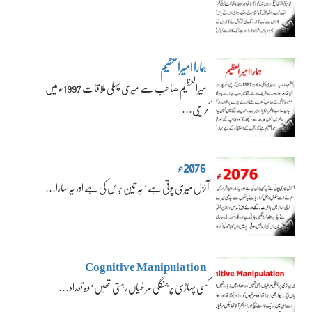
ہمارا امیرالعظیم
امیرالعظیم صاحب سے میری پہلی ملاقات 1997ء میں
کراچی…
2076ء
آئزل میری پوتی ہے‘ یہ تین برس کی ہے اور یہ سارا…
Cognitive Manipulation
کسی پہاڑی پر جنگلی مرغیاں رہتی تھیں‘ وہ تعداد…