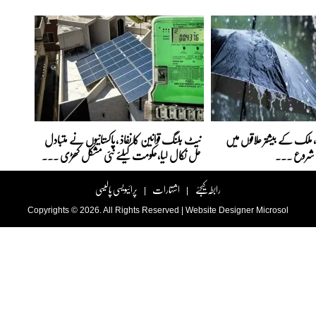
ا، ملک کے بیشتر علاقوں میں
نیٹ بلنگ قوانین کا نفاذ ،پاکستانیوں نے متبادل
لہ شروع ...
حل نکال لیا،حکومت کیلئے نئی مشکل کھڑی ...
رابطہ کیجئے
اشتہارات
پرائیویسی پالیسی
|
|
Copyrights © 2026. All Rights Reserved |
Website Designer
Microsol