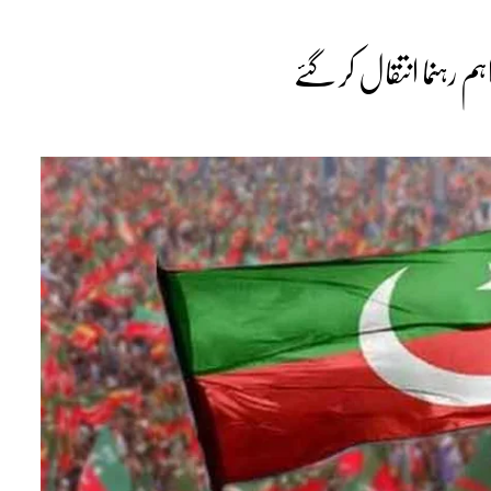
م رہنما انتقال کر گئے