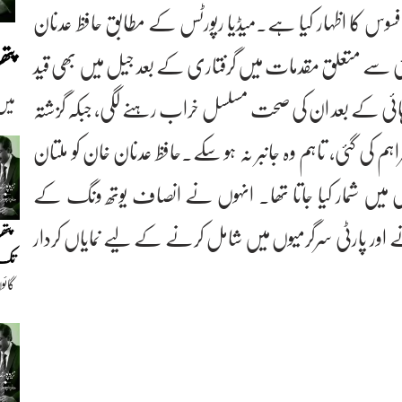
 افسوس کا اظہار کیا ہے۔میڈیا رپورٹس کے مطابق حافظ عدنان
پت
افی عرصے سے علالت کا شکار تھے۔ وہ 9 مئی سے متعلق مقدمات میں گرفتاری کے بعد جیل میں بھی قید
ائی کے بعد ان کی صحت مسلسل خراب رہنے لگی، جبکہ گزشتہ
میں
ہم کی گئی، تاہم وہ جانبر نہ ہو سکے۔حافظ عدنان خان کو ملتان
 میں شمار کیا جاتا تھا۔ انہوں نے انصاف یوتھ ونگ کے
ے اور پارٹی سرگرمیوں میں شامل کرنے کے لیے نمایاں کردار
پتھ
تک(
گائو
دیو