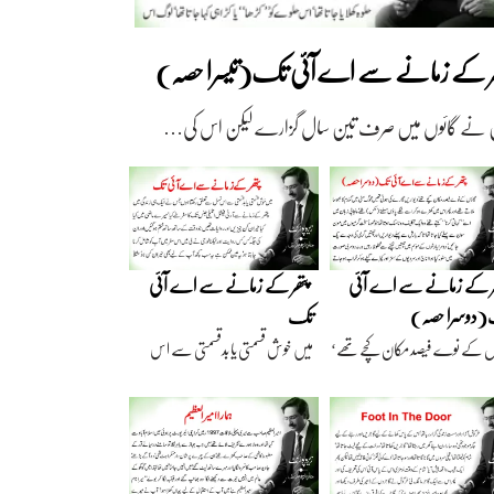
ھر کے زمانے سے اے آئی تک(تیسرا حصہ)
 نے گائوں میں صرف تین سال گزارے لیکن اس کی…
ر کے زمانے سے اے آئی
پتھر کے زمانے سے اے آئی
دوسرا حصہ)
تک
ں کے نوے فیصد مکان کچے تھے‘
میں خوش قسمتی یا بدقسمتی سے اس
اریں گارے…
نسل سے تعلق رکھتا…