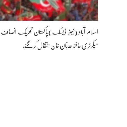
اسلام آباد (نیوز ڈیسک)پاکستان تحریک انصاف 
سیکرٹری حافظ عدنان خان انتقال کر گئے،