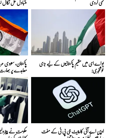
کمی کردی
متبادل حل نکال لی
یو اے ای میں مقیم پاکستانیوں کے لیے بڑی
پاکستان، سعودی عر
خوشخبری!
معاہدے پر بھارت کا
اوپن اے آئی کا چیٹ جی پی ٹی کے مفت
حکومت نے پیٹرولیم
صارفین کیلئے بہت بڑا تحفہ
کا اعلان کردیا