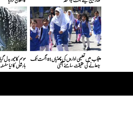
پنجاب میں تعلیمی اداروں کی چھٹیاں 31 اگست تک
موسم کا تیور بدل گی
بڑھانے کی حقیقت سامنے آگئی
بارشوں کا نیا سلس