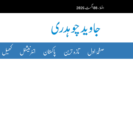
Ski
ہفتہ‬‮
،
08
اگست‬‮
2026
t
conten
صفحۂ اول
تازہ ترین
پاکستان
انٹرنیشنل
کھیل