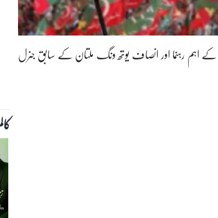
کے اہم رہنما اور انصاف یوتھ ونگ ملتان کے سابق جنرل
کال