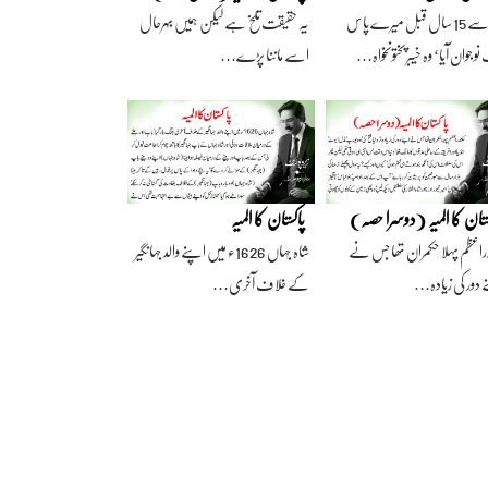
آج سے 15 سال قبل میرے پاس
یہ حقیقت تلخ ہے لیکن ہمیں بہرحال
وجوان آیا‘ وہ خیبرپختونخواہ…
اسے ماننا پڑے…
ستان کا المیہ (دوسرا حصہ)
پاکستان کا المیہ
راعظم پہلا حکمران تھا جس نے
شاہ جہاں 1626ء میں اپنے والد جہانگیر
 دور کی زیادہ…
کے خلاف آخری…