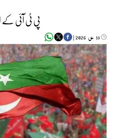
پی ٹی آئی کے اہ
مئی‬‮
|
2026
13