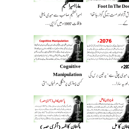
Foot In The Do
ہمارا امیرالعظیم
 آزاد اور مست زندگی گزار رہا تھا‘
امیرالعظیم صاحب سے میری پہلی
 کے…
ملاقات 1997ء میں کراچی…
2ء
Cognitive
Manipulation
 میری پوتی ہے‘ یہ تین برس کی
کسی پہاڑی پر جنگلی مرغیاں رہتی
ور یہ سارا…
تھیں‘ وہ تعداد…
چستان کا حل
پاکستان کا المیہ (آخری حصہ)