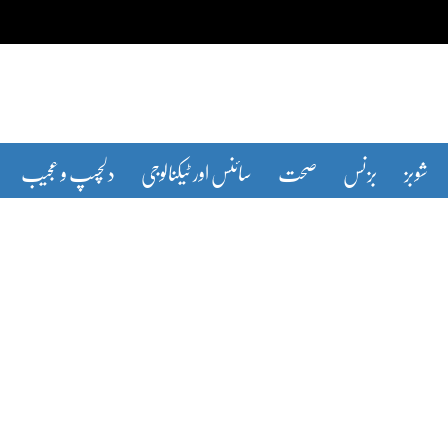
شوبز
بزنس
صحت
سائنس اور ٹیکنالوجی
دلچسپ و عجیب