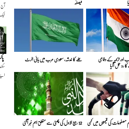
ا
فیصلہ
ایک ن
پاک
ب اور ترکیہ کے دفاعی
حملے کا خدشہ، سعودی عرب میں ہائی الرٹ
 رد عمل آگیا
سکند
اپنے
 مصنوعات کی قیمتوں میں کمی
12 ربیع الاول کی چھٹی سے متعلق اہم خبر آگئی