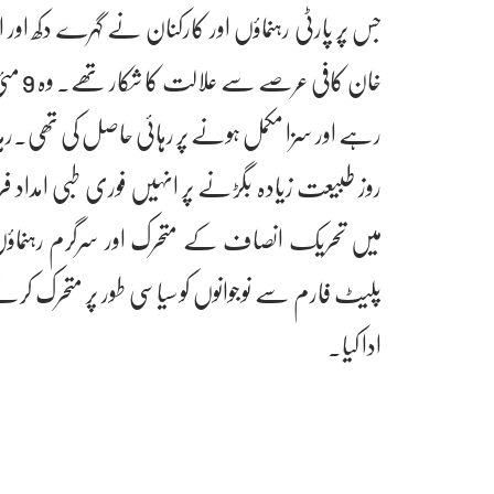
جس پر پارٹی رہنماؤں اور کارکنان نے گہرے دکھ اور
خان ک
رہے اور سزا مکمل ہونے پر رہائی حاصل کی تھی۔رہ
روز طبیعت زیادہ بگڑنے پر انہیں فوری طبی امداد فرا
میں تحریک انصاف کے متحرک اور سرگرم رہنماؤں
پلیٹ فارم سے نوجوانوں کو سیاسی طور پر متحرک کرن
ادا کیا۔