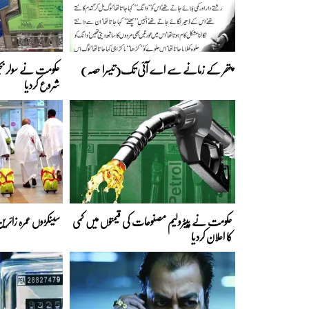
پتھر کے زمانے سے اے آئی تک(تیسرا حصہ)
حکومت نے سولر بجلی
شروع کردیا
حکومت نے پیٹرولیم مصنوعات کی قیمتوں میں کمی
سینکڑوں عمرہ زائری
کا اعلان کردیا