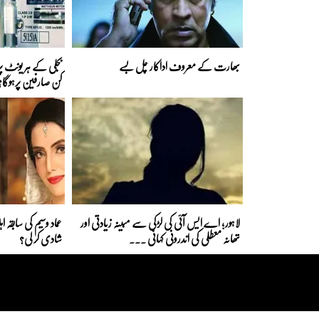
بھارت کے معروف اداکار چل بسے
کن صارفین پرہوگا؟
لاہور؛ اے ایس آئی کی لڑکی سے مبینہ زیادتی اور
عماد وسیم کی سابقہ 
تھانہ معطلی کی اندرونی کہانی ...
شادی کر لی؟