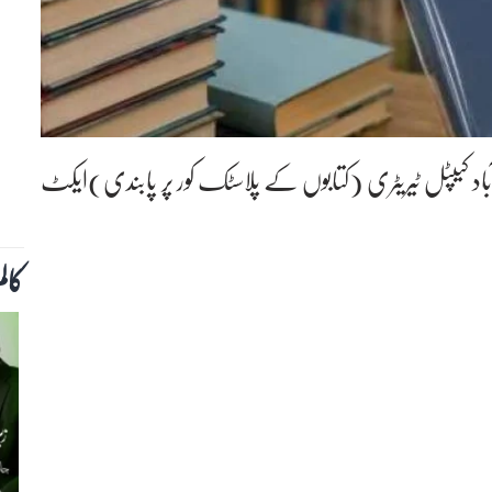
باد کیپٹل ٹیریٹری (کتابوں کے پلاسٹک کور پر پابندی)ایکٹ
کال