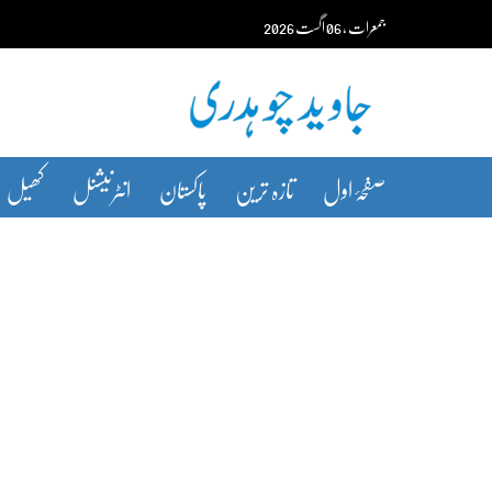
Ski
جمعرات‬‮
،
06
اگست‬‮
2026
t
conten
صفحۂ اول
تازہ ترین
پاکستان
انٹرنیشنل
کھیل