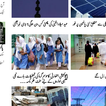
ایک ن
 سے متعلق نئی پالیسی پر غور
عید میلاد النبیؐ کی چھٹی کس دن ہوگی؟ بڑی خبر آگئی
پاک
سکند
اپنے
ن رُل گئے
ایجوکیشن اتھارٹی کاموسمِ گرما کی تعطیلات بارے نجی
تعلیمی اداروں کے لیے سخت حکم نامہ ...