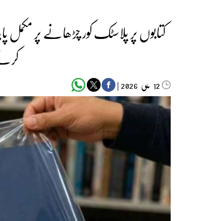
کتابوں پر پلاسٹک کور چڑھانے پر مکمل پ
کرنے
مئی‬‮
|
2026
12