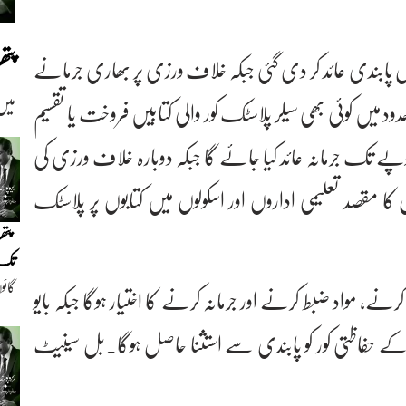
پت
 پابندی عائد کر دی گئی جبکہ خلاف ورزی پر بھاری جرمانے
میں
یں کوئی بھی سیلر پلاسٹک کور والی کتابیں فروخت یا تقسیم
 گا، پہلی بار خلاف ورزی پر 50 ہزار روپے تک جرمانہ عائد کیا جائے گا جبکہ دوبارہ خلاف ورزی کی
مقصد تعلیمی اداروں اور اسکولوں میں کتابوں پر پلاسٹک
پتھ
تک(
گائو
 کرنے، مواد ضبط کرنے اور جرمانہ کرنے کا اختیار ہوگا جبکہ بایو
دیو
ں کے حفاظتی کور کو پابندی سے استثنا حاصل ہوگا۔بل سینیٹ