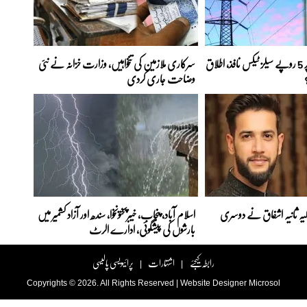
بجلی کے ہر یونٹ پر 5 روپے سیلز ٹیکس نافذ، اطلاق
سرکاری ملازمین کی تنخواہیں، وزارت خزانہ نے نئی
وضاحت جاری کردی
اہلیہ ثانیہ اشفاق نے دوسری
اسلام آباد، پنجاب، خیبرپختونخوا، سندھ اور آزاد کشمیر میں
بارشوں کی پیشگوئی، ادارے الرٹ
رابطہ کیجئے
اشتہارات
پرائیویسی پالیسی
|
|
Copyrights © 2026. All Rights Reserved |
Website Designer
Microsol