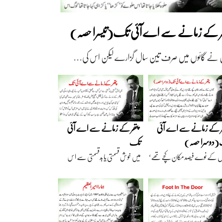
ھر کے زمانے سے اے آئی تک(تیسرا حصہ)
 نے گائوں میں صرف تین سال گزارے لیکن اس کی…
ر کے زمانے سے اے آئی
پتھر کے زمانے سے اے آئی
دوسرا حصہ)
تک
ں کے نوے فیصد مکان کچے تھے‘
میں خوش قسمتی یا بدقسمتی سے اس
اریں گارے…
نسل سے تعلق رکھتا…