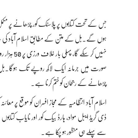
جس کے تحت کتابوں پر پلاسٹک کور چڑھانے پر مکمل
ہوں گے۔بل کے متن کے مطابق اسلام آباد کی حدود م
نہیں کر سکے
صورت میں جرمانہ ایک لاکھ روپے تک ہوگا۔بل کا 
چڑھانے کے رجحان کو ختم کرنا ہے۔
اسلام آباد انتظامیہ کے مجاز افسران کو موقع پر معائنہ
ڈی گریڈ ایبل مواد، ہارڈ بیک کور اور نایاب کتابو
سے پہلے ہی منظور ہو چکا ہے۔