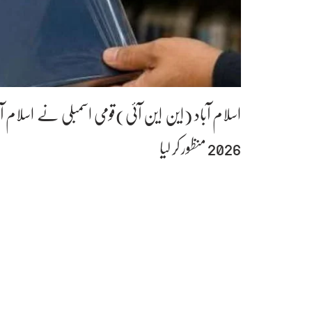
اسلام آباد (این این آئی)قومی اسمبلی نے اسلام آ
2026 منظور کر لیا