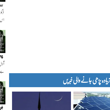
or
خرگوش
اس
076
آئزل
ہے ا
دہ پڑھی جانے والی خبریں
بلو