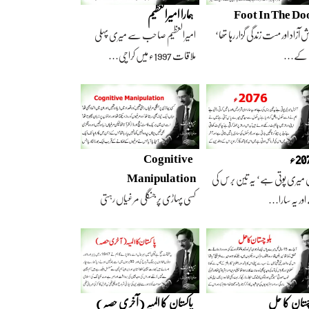
Foot In The Do
ہمارا امیرالعظیم
 آزاد اور مست زندگی گزار رہا تھا‘
امیرالعظیم صاحب سے میری پہلی
 کے…
ملاقات 1997ء میں کراچی…
2ء
Cognitive
Manipulation
 میری پوتی ہے‘ یہ تین برس کی
کسی پہاڑی پر جنگلی مرغیاں رہتی
ور یہ سارا…
تھیں‘ وہ تعداد…
چستان کا حل
پاکستان کا المیہ (آخری حصہ)