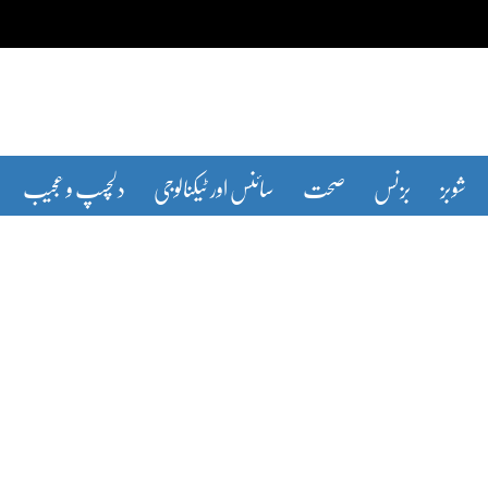
شوبز
بزنس
صحت
سائنس اور ٹیکنالوجی
دلچسپ و عجیب