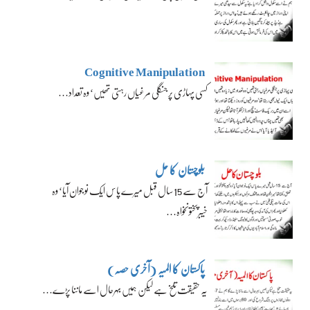
Cognitive Manipulation
کسی پہاڑی پر جنگلی مرغیاں رہتی تھیں‘ وہ تعداد…
بلوچستان کا حل
آج سے 15 سال قبل میرے پاس ایک نوجوان آیا‘ وہ
خیبرپختونخواہ…
پاکستان کا المیہ (آخری حصہ)
یہ حقیقت تلخ ہے لیکن ہمیں بہرحال اسے ماننا پڑے…