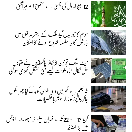
12 ربیع الاول کی چھٹی سے متعلق اہم خبر آگئی
موسم کا تیور بدل گیا، ملک کے بیشتر علاقوں میں
بارشوں کا نیا سلسلہ شروع ہونے کا امکان
نیٹ بلنگ قوانین کا نفاذ ،پاکستانیوں نے متبادل
حل نکال لیا،حکومت کیلئے نئی مشکل کھڑی ہوگئی
طالبعلم نے گھر میں دادا دادی کو ہلاک کیا پھر سکول
جاکر 5ٹیچرز کو مارا، ہوشربا تفصیلات
گریڈ 17 سے 22 تک افسران کیلئے ٹرانسپورٹ الاؤنس
میں بڑا اضافہ