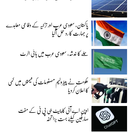
پاکستان، سعودی عرب اور ترکیہ کے دفاعی معاہدے
پر بھارت کا رد عمل آگیا
حملے کا خدشہ، سعودی عرب میں ہائی الرٹ
حکومت نے پیٹرولیم مصنوعات کی قیمتوں میں کمی
کا اعلان کردیا
اوپن اے آئی کا چیٹ جی پی ٹی کے مفت
صارفین کیلئے بہت بڑا تحفہ