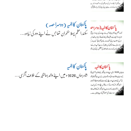
پاکستان کا المیہ (دوسرا حصہ)
سکندراعظم پہلا حکمران تھا جس نے اپنے دور کی زیادہ…
پاکستان کا المیہ
شاہ جہاں 1626ء میں اپنے والد جہانگیر کے خلاف آخری…