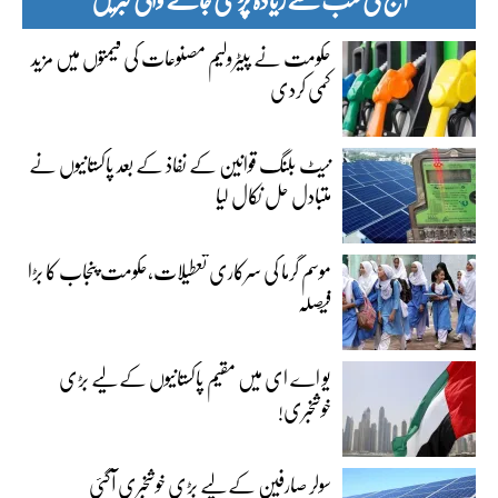
حکومت نے پیٹرولیم مصنوعات کی قیمتوں میں مزید
کمی کردی
نیٹ بلنگ قوانین کے نفاذ کے بعد پاکستانیوں نے
متبادل حل نکال لیا
موسم گرما کی سرکاری تعطیلات،حکومت پنجاب کا بڑا
فیصلہ
یو اے ای میں مقیم پاکستانیوں کے لیے بڑی
خوشخبری!
سولر صارفین کے لیے بڑی خوشخبری آگئی