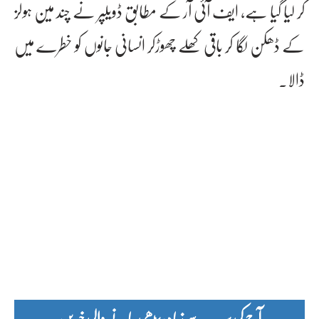
کر لیا گیا ہے، ایف آئی آر کے مطابق ڈویلپر نے چند مین ہولز
کے ڈھکن لگا کر باقی کھلے چھوڑکر انسانی جانوں کو خطرے میں
ڈالا۔
آج کی سب سے زیادہ پڑھی جانے والی خبریں