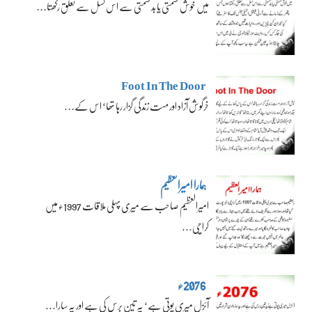
میں خوش قسمتی یا بدقسمتی سے اس نسل سے تعلق رکھتا…
Foot In The Door
خرگوش آزاد اور مست زندگی گزار رہا تھا‘ اس کے…
ہمارا امیرالعظیم
امیرالعظیم صاحب سے میری پہلی ملاقات 1997ء میں
کراچی…
2076ء
آئزل میری پوتی ہے‘ یہ تین برس کی ہے اور یہ سارا…