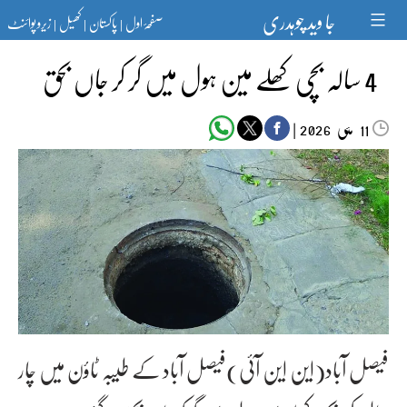
Ski
جا وید چوہدری
صفحۂ اول
پاکستان
کھیل
زیرو پوائنٹ
t
|
|
|
conten
4 سالہ بچی کھلے مین ہول میں گر کر جاں بحق
مئی‬‮
|
2026
11
فیصل آباد(این این آئی)فیصل آباد کے طیبہ ٹاؤن میں چار