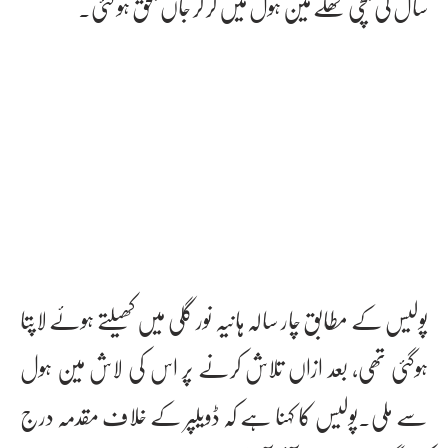
سال کی بچی کھلے مین ہول میں گر کر جاں بحق ہو گئی۔
پولیس کے مطابق چار سالہ ہانیہ نور گلی میں کھیلتے ہوئے لاپتا
ہوگئی تھی، بعد ازاں تلاش کرنے پر اس کی لاش مین ہول
سے ملی۔پولیس کا کہنا ہے کہ ڈویلپر کے خلاف مقدمہ درج