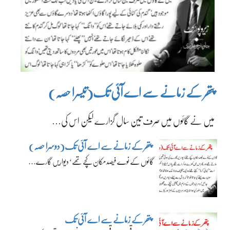
پتھر کے زمانے سے اے آئی تک(تیسرا حصہ)
میں نے گائوں میں صرف تین سال گزارے لیکن اس کی…
پتھر کے زمانے سے اے آئی تک(دوسرا حصہ)
گائوں کے نوے فیصد مکان کچے تھے‘ دیواریں گارے…
پتھر کے زمانے سے اے آئی تک