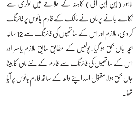
لاہور (این این آئی) کاہنہ کے علاقے میں نوکری سے
نکالے جانے پر مالی نے مالک کے فارم ہائوس پر فائرنگ
کر دی، ملازم اور اس کے ساتھیوں کی فائرنگ سے 12 سالہ
بچہ جاں بحق ہو گیا۔پولیس کے مطابق سابق ملازم یاسر اور
اس کے ساتھیوں کی فائرنگ سے فارم کے نئے مالی کا بیٹا
جاں بحق ہوا، مقتول اسد اپنے والد کے ساتھ فارم ہائوس پر آیا
تھا۔