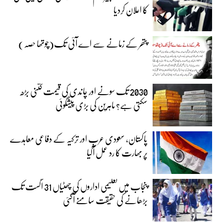
کا اعلان کردیا
پتھر کے زمانے سے اے آئی تک(چوتھا حصہ)
2030 تک سونے اور چاندی کی قیمت کتنی بڑھ
سکتی ہے؟ ماہرین کی بڑی پیشگوئی
پاکستان، سعودی عرب اور ترکیہ کے دفاعی معاہدے
پر بھارت کا رد عمل آگیا
پنجاب میں تعلیمی اداروں کی چھٹیاں 31 اگست تک
بڑھانے کی حقیقت سامنے آگئی