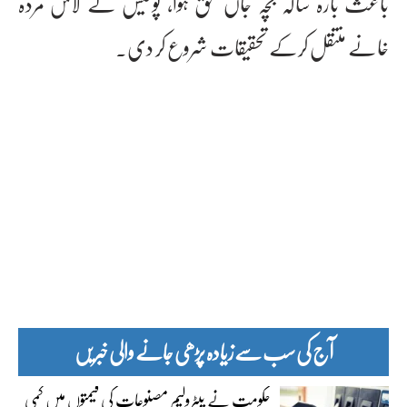
باعث بارہ سالہ بچہ جاں بحق ہوا، پولیس نے لاش مردہ
خانے منتقل کرکے تحقیقات شروع کر دی۔
آج کی سب سے زیادہ پڑھی جانے والی خبریں
حکومت نے پیٹرولیم مصنوعات کی قیمتوں میں کمی