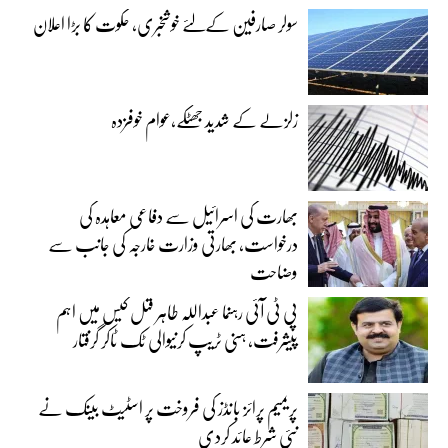
سولر صارفین کےلئے خوشخبری، حکوت کا بڑا اعلان
زلزلے کے شدید جھٹکے،عوام خوفزدہ
بھارت کی اسرائیل سے دفاعی معاہدہ کی
درخواست، بھارتی وزارت خارجہ کی جانب سے
وضاحت
پی ٹی آئی رہنما عبداللہ طاہر قتل کیس میں اہم
پیشرفت، ہنی ٹریپ کرنیوالی ٹک ٹاکر گرفتار
پریمیم پرائز بانڈز کی فروخت پر اسٹیٹ بینک نے
نئی شرط عائد کردی