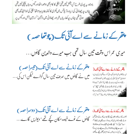
پتھر کے زمانے سے اے آئی تک(چوتھا حصہ)
میری عمر اس وقت تین سال تھی جب میرے والدین گائوں…
پتھر کے زمانے سے اے آئی تک(تیسرا حصہ)
میں نے گائوں میں صرف تین سال گزارے لیکن اس کی…
پتھر کے زمانے سے اے آئی تک(دوسرا حصہ)
گائوں کے نوے فیصد مکان کچے تھے‘ دیواریں گارے…