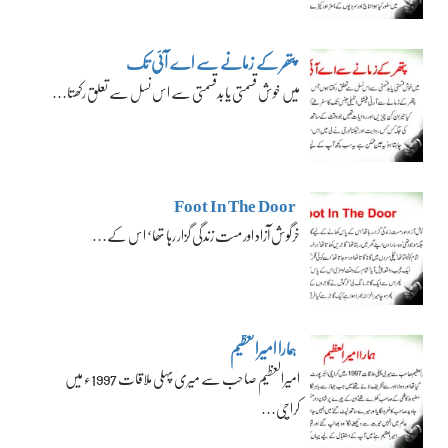
پتھر کے زمانے سے اے آئی تک
میں خوش قسمتی یا بدقسمتی سے اس نسل سے تعلق رکھتا…
Foot In The Door
خرگوش آزاد اور مست زندگی گزار رہا تھا‘ اس کے…
ہمارا امیرالعظیم
امیرالعظیم صاحب سے میری پہلی ملاقات 1997ء میں
کراچی…