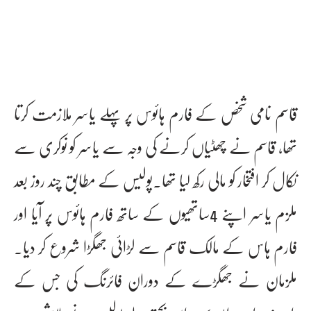
قاسم نامی شخص کے فارم ہائوس پر پہلے یاسر ملازمت کرتا
تھا، قاسم نے چھٹیاں کرنے کی وجہ سے یاسر کو نوکری سے
نکال کر افتخار کو مالی رکھ لیا تھا۔پولیس کے مطابق چند روز بعد
ملزم یاسر اپنے 4ساتھیوں کے ساتھ فارم ہائوس پر آیا اور
فارم ہاس کے مالک قاسم سے لڑائی جھگڑا شروع کر دیا۔
ملزمان نے جھگڑے کے دوران فائرنگ کی جس کے