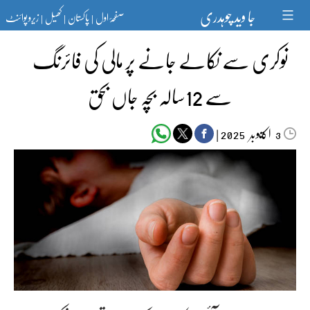
Ski
جا وید چوہدری
صفحۂ اول
پاکستان
کھیل
زیرو پوائنٹ
t
|
|
|
conten
نوکری سے نکالے جانے پر مالی کی فائرنگ
سے 12سالہ بچہ جاں بحق
اکتوبر‬‮
|
2025
3