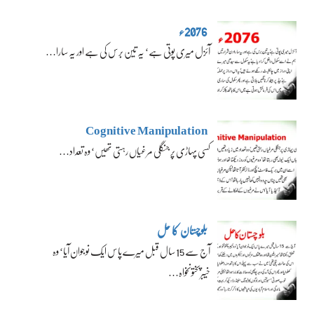
2076ء
آئزل میری پوتی ہے‘ یہ تین برس کی ہے اور یہ سارا…
Cognitive Manipulation
کسی پہاڑی پر جنگلی مرغیاں رہتی تھیں‘ وہ تعداد…
بلوچستان کا حل
آج سے 15 سال قبل میرے پاس ایک نوجوان آیا‘ وہ
خیبرپختونخواہ…