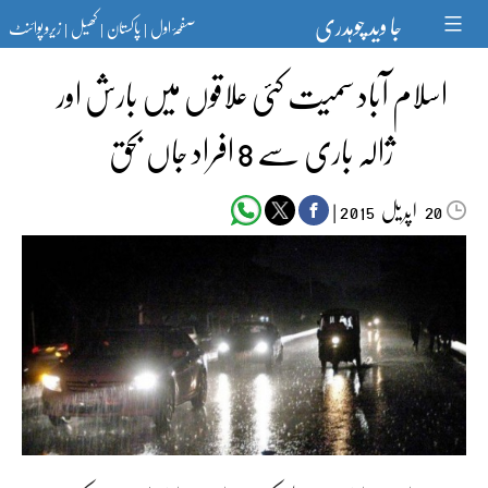
Ski
جا وید چوہدری
صفحۂ اول
پاکستان
کھیل
زیرو پوائنٹ
t
|
|
|
conten
اسلام آباد سمیت کئی علاقوں میں بارش اور
ژالہ باری سے 8 افراد جاں بحق
اپریل‬‮
|
2015
20