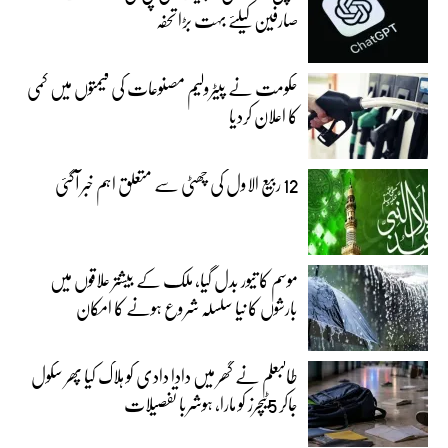
صارفین کیلئے بہت بڑا تحفہ
حکومت نے پیٹرولیم مصنوعات کی قیمتوں میں کمی
کا اعلان کردیا
12 ربیع الاول کی چھٹی سے متعلق اہم خبر آگئی
موسم کا تیور بدل گیا، ملک کے بیشتر علاقوں میں
بارشوں کا نیا سلسلہ شروع ہونے کا امکان
طالبعلم نے گھر میں دادا دادی کو ہلاک کیا پھر سکول
جاکر 5ٹیچرز کو مارا، ہوشربا تفصیلات