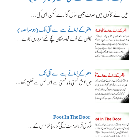
میں نے گائوں میں صرف تین سال گزارے لیکن اس کی…
پتھر کے زمانے سے اے آئی تک(دوسرا حصہ)
گائوں کے نوے فیصد مکان کچے تھے‘ دیواریں گارے…
پتھر کے زمانے سے اے آئی تک
میں خوش قسمتی یا بدقسمتی سے اس نسل سے تعلق رکھتا…
Foot In The Door
خرگوش آزاد اور مست زندگی گزار رہا تھا‘ اس کے…