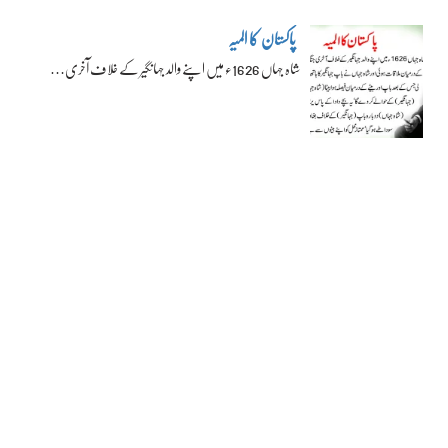
پاکستان کا المیہ
شاہ جہاں 1626ء میں اپنے والد جہانگیر کے خلاف آخری…