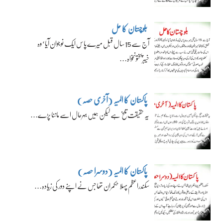
بلوچستان کا حل
آج سے 15 سال قبل میرے پاس ایک نوجوان آیا‘ وہ
خیبرپختونخواہ…
پاکستان کا المیہ (آخری حصہ)
یہ حقیقت تلخ ہے لیکن ہمیں بہرحال اسے ماننا پڑے…
پاکستان کا المیہ (دوسرا حصہ)
سکندراعظم پہلا حکمران تھا جس نے اپنے دور کی زیادہ…