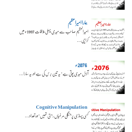
ہمارا امیرالعظیم
امیرالعظیم صاحب سے میری پہلی ملاقات 1997ء میں
کراچی…
2076ء
آئزل میری پوتی ہے‘ یہ تین برس کی ہے اور یہ سارا…
Cognitive Manipulation
کسی پہاڑی پر جنگلی مرغیاں رہتی تھیں‘ وہ تعداد…