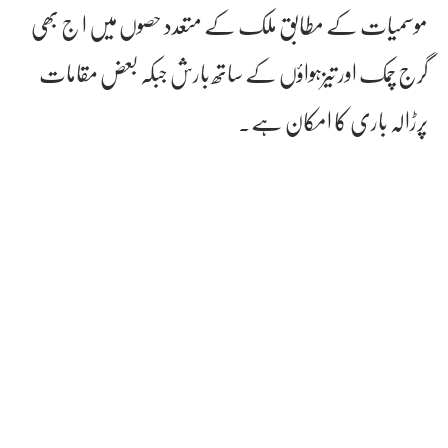
موسمیات کے مطابق ملک کے متعدد حصوں میں ا ج بھی
گرج چمک اور تیزہواؤں کے ساتھ بارش جبکہ بعض مقامات
پرڑالہ باری کا امکان ہے۔