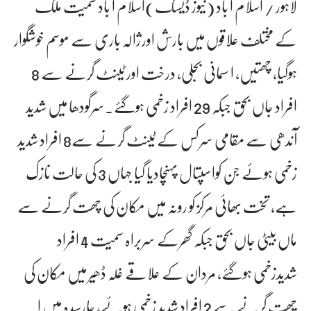
لاہور / اسلام ا باد (نیوز ڈیسک)اسلام ا باد سمیت ملک
کے مختلف علاقوں میں بارش اورژالہ باری سے موسم خوشگوار
ہوگیا، چھتیں، ا سمانی بجلی، درخت اور ٹینٹ گرنے سے 8
افراد جاں بحق جبکہ 29 افراد زخمی ہوگئے۔سرگودھا میں شدید
آندھی سے مقامی سرکس کے ٹینٹ گرنے سے8 افراد شدید
زخمی ہوئے جن کواسپتال پہنچادیا گیا جہاں 3 کی حالت نازک
ہے، تخت بھائی مرکز کو رونہ میں مکان کی چھت گرنے سے
ماں بیٹی جاں بحق جبکہ گھرکے سربراہ سمیت 4 افراد
شدیدزخمی ہوگئے، مردان کے علاقے غلہ ڈھیر میں مکان کی
چھت گرنے سے 2 افراد شدید زخمی ہوئے، چارسدہ میں ا