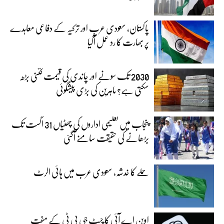
پاکستان، سعودی عرب اور ترکیہ کے دفاعی معاہدے
پر بھارت کا رد عمل آگیا
2030 تک سونے اور چاندی کی قیمت کتنی بڑھ
سکتی ہے؟ ماہرین کی بڑی پیشگوئی
پنجاب میں تعلیمی اداروں کی چھٹیاں 31 اگست تک
بڑھانے کی حقیقت سامنے آگئی
حملے کا خدشہ، سعودی عرب میں ہائی الرٹ
اوپن اے آئی کا چیٹ جی پی ٹی کے مفت