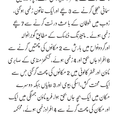
سمانی بجلی گرنے سے 3 بچے اورایک خاتون زخمی ہوگئی،
ڑوب میں طوفان کے باعث درخت گرنے سے7 بچے
زخمی ہوئے۔مانیٹرنگ ڈیسک کے مطابق گوجرانوالہ
اورگردونواح میں بارش سے 2 مکانوں کی چھتیں گرنے سے
6 افراد جاں بحق اور 4 زخمی ہوئے، گکھڑ منڈی کے صابری
ٹاؤن اور ظفر کالونی میں 2 مکانوں کی چھت گرگئی جس سے
ایک محنت کش،اسکی بیوی اور 3 بیٹیاں جبکہ دوسرے
مکان میں ایک بچہ جاں بحق ہوا، فریدٹاؤن جھنگی میں ایک
اور مکان کی چھت گرنے سے 4 افرادزخمی ہوئے، محکمہ