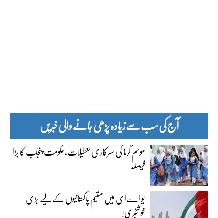
آج کی سب سے زیادہ پڑھی جانے والی خبریں
موسم گرما کی سرکاری تعطیلات،حکومت پنجاب کا بڑا
فیصلہ
یو اے ای میں مقیم پاکستانیوں کے لیے بڑی
خوشخبری!