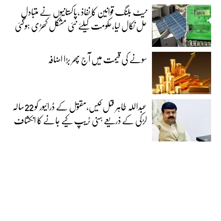
نیٹ بلنگ قوانین کا نفاذ ،پاکستانیوں نے متبادل
حل نکال لیا،حکومت کیلئے نئی مشکل کھڑی ہوگئی
سونے کی قیمت میں آج پھر بڑا اضافہ
عبداللہ طاہر قتل کیس،مقتول کے ڈرائیور کو 22سالہ
لڑکی کے ذریعے ہنی ٹریپ کیے جانے کا انکشاف