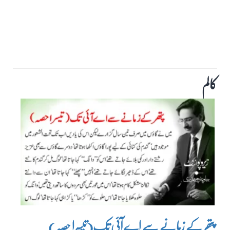
کالم
پتھر کے زمانے سے اے آئی تک(تیسرا حصہ)