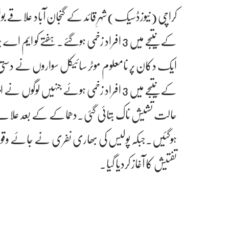
کراچی (نیوزڈسیک)شہرِ قائد کے گنجان آباد علاقے بو
کے نتیجے میں 3 افراد زخمی ہوگئے۔ ہفتے کو
ایک دکان پر نامعلوم موٹر سائیکل سواروں نے دستی
کے نتیجے میں 3 افراد زخمی ہوئے جنہیں 
حالت تشیش ناک بتائی گئی۔دھماکے کے بعد علاقے م
ہوگئیں۔جبکہ پولیس کی بھاری نفری نے جائے وقوع پر
تفتیش کا آغاز کردیا گیا۔