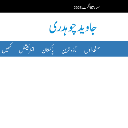
Ski
جمعہ‬‮
،
07
اگست‬‮
2026
t
conten
صفحۂ اول
تازہ ترین
پاکستان
انٹرنیشنل
کھیل