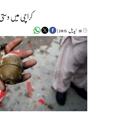
کراچی میں دستی بم حملہ،
اپریل‬‮
|
2015
18