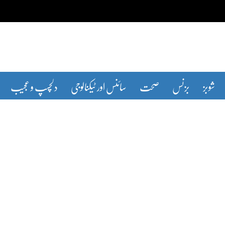
شوبز
بزنس
صحت
سائنس اور ٹیکنالوجی
دلچسپ و عجیب