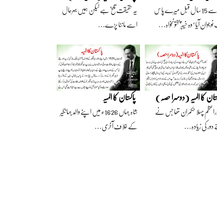
آج سے 15 سال قبل میرے پاس
یہ حقیقت تلخ ہے لیکن ہمیں بہرحال
وجوان آیا‘ وہ خیبرپختونخواہ…
اسے ماننا پڑے…
ستان کا المیہ (دوسرا حصہ)
پاکستان کا المیہ
راعظم پہلا حکمران تھا جس نے
شاہ جہاں 1626ء میں اپنے والد جہانگیر
 دور کی زیادہ…
کے خلاف آخری…