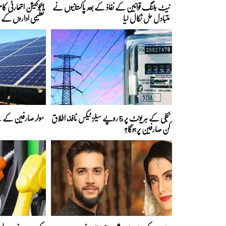
نیٹ بلنگ قوانین کے نفاذ کے بعد پاکستانیوں نے
ایجوکیشن اتھارٹی کا
متبادل حل نکال لیا
تعلیمی اداروں کے 
بجلی کے ہر یونٹ پر 5 روپے سیلز ٹیکس نافذ، اطلاق
سولر صارفین کے لی
کن صارفین پرہوگا؟