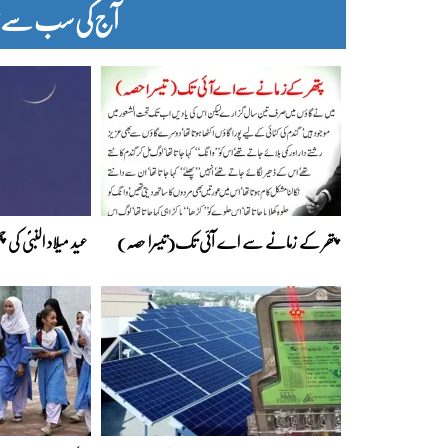
آج کی سب سے زیا
پتھر کے زمانے سے اے آئی تک(تیسرا حصہ)
عید میلاد النبیؐ کی