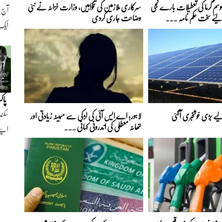
موسمِ گرما کی تعطیلات بارے نجی
سرکاری ملازمین کی تنخواہیں، وزارت خزانہ نے نئی
لیے سخت حکم نامہ ...
وضاحت جاری کردی
ایک ن
پاک
سکند
ے بڑی خوشخبری آگئی
لاہور؛ اے ایس آئی کی لڑکی سے مبینہ زیادتی اور
تھانہ معطلی کی اندرونی کہانی ...
اپنے