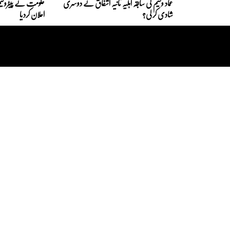
عماد وسیم کی سابقہ اہلیہ ثانیہ اشفاق نے دوسری
حکومت نے پیٹرولیم
شادی کر لی؟
اعلان کردیا