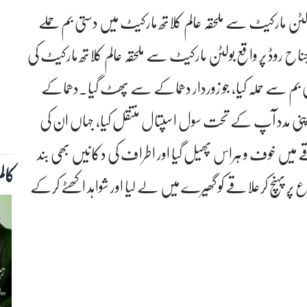
لٹن مارکیٹ سے ملحقہ عالم کلاتھ مارکیٹ میں دستی بم حملے
 ایم اے جناح روڈ پر واقع بولٹن مارکیٹ سے ملحقہ عالم کلاتھ مارکیٹ کی
 بم سے حملہ کیا، جو زوردار دھماکے سے پھٹ گیا۔دھماکے
لوگوں نے اپنی مدد آپ کے تحت سول اسپتال منتقل کیا، جہاں ان کی
یں خوف و ہراس پھیل گیا اور اطراف کی دکانیں بھی بند
کال
 پہنچ کرعلاقے کو گھیرے میں لے لیا اور شواہد اکھٹے کرکے