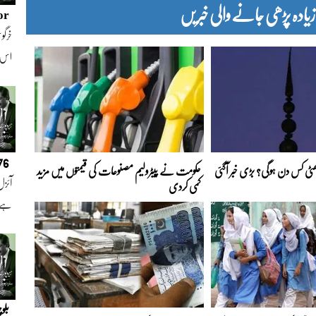
دہ پڑھی جانے والی خبریں
or
خرگوش
اس
076
 چھٹی کس دن ہوگی؟ بڑی خبر آگئی
حکومت نے پیٹرولیم مصنوعات کی قیمتوں میں مزید
آئزل
کمی کردی
ہے ا
بلو