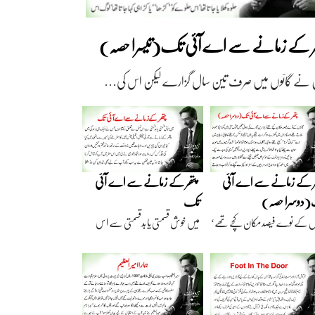
ھر کے زمانے سے اے آئی تک(تیسرا حصہ)
 نے گائوں میں صرف تین سال گزارے لیکن اس کی…
ر کے زمانے سے اے آئی
پتھر کے زمانے سے اے آئی
دوسرا حصہ)
تک
ں کے نوے فیصد مکان کچے تھے‘
میں خوش قسمتی یا بدقسمتی سے اس
اریں گارے…
نسل سے تعلق رکھتا…