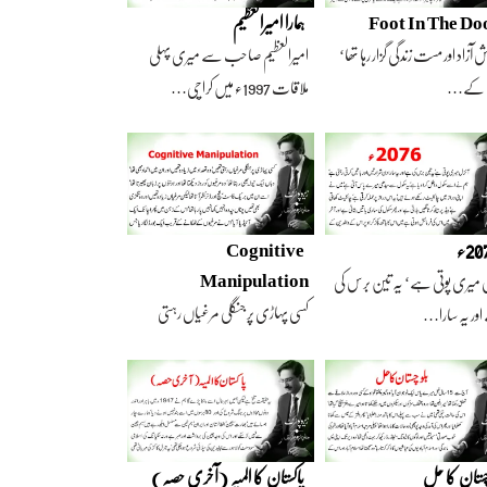
Foot In The Do
ہمارا امیرالعظیم
 آزاد اور مست زندگی گزار رہا تھا‘
امیرالعظیم صاحب سے میری پہلی
 کے…
ملاقات 1997ء میں کراچی…
2ء
Cognitive
Manipulation
 میری پوتی ہے‘ یہ تین برس کی
کسی پہاڑی پر جنگلی مرغیاں رہتی
ور یہ سارا…
تھیں‘ وہ تعداد…
چستان کا حل
پاکستان کا المیہ (آخری حصہ)