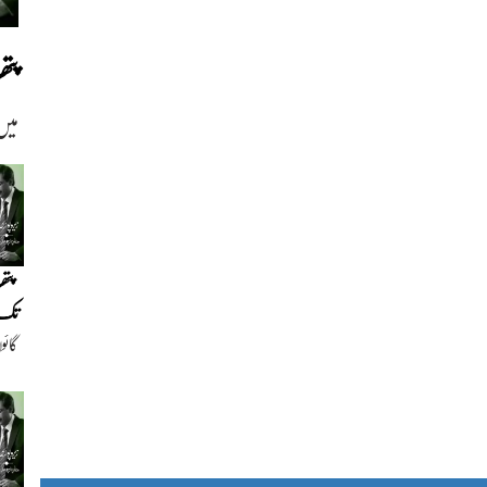
پت
میں
پتھ
تک(
گائو
دیو