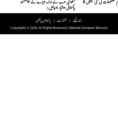
 مصنوعات کی نئی قیمتوں کا
سعودی عرب کے ورک ویزے کے خواہشمند
پاکستانی ہوشیار ہوجائیں !
رابطہ کیجئے
اشتہارات
پرائیویسی پالیسی
|
|
Copyrights © 2026. All Rights Reserved |
Website Designer
Microsol