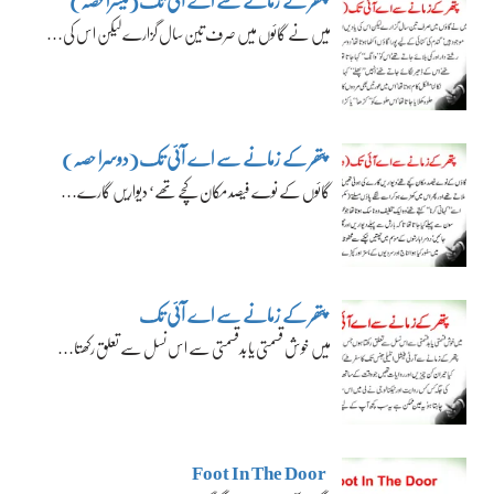
پتھر کے زمانے سے اے آئی تک(تیسرا حصہ)
میں نے گائوں میں صرف تین سال گزارے لیکن اس کی…
پتھر کے زمانے سے اے آئی تک(دوسرا حصہ)
گائوں کے نوے فیصد مکان کچے تھے‘ دیواریں گارے…
پتھر کے زمانے سے اے آئی تک
میں خوش قسمتی یا بدقسمتی سے اس نسل سے تعلق رکھتا…
Foot In The Door