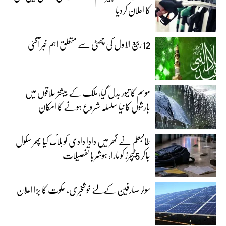
کا اعلان کردیا
12 ربیع الاول کی چھٹی سے متعلق اہم خبر آگئی
موسم کا تیور بدل گیا، ملک کے بیشتر علاقوں میں
بارشوں کا نیا سلسلہ شروع ہونے کا امکان
طالبعلم نے گھر میں دادا دادی کو ہلاک کیا پھر سکول
جاکر 5ٹیچرز کو مارا، ہوشربا تفصیلات
سولر صارفین کےلئے خوشخبری، حکوت کا بڑا اعلان