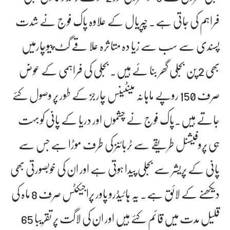
فراہم کی جاتی ہے۔ چپریال کے علاوہ پاک فوج نے شدت
پسندی سے سب سے زیا دہ متا ثرہ علا قے گٹ پیوچارمیں
بھی 2 پن بجلی گھر بنا ئے ہیں۔ بجلی کی فراہمی کے عوض
صرف 150 روپے ماہانہ مینٹینس چارجز کے طور پر وصول کئے
جاتے ہیں۔پاک فوج نے چشموں اور دریا کے پانی کو بہت
ہی پروفیشنل طریقے سے ٹربائنز کی طرف موڑا ہے جس سے
پانی کے پریشر سے بجلی پیدا ہوتی ہے اور ان کی خوبصورتی بھی
دیکھنے کے لائق ہے۔ یہ ہائیڈرو پاور پراجیکٹس صرف 8 ماہ کی
قلیل مدت میں قائم کئے ہیں اور ان کی لاگت پر تقریبا 65