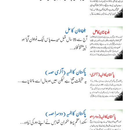
بلوچستان کا حل
آج سے 15 سال قبل میرے پاس ایک نوجوان آیا‘ وہ
خیبرپختونخواہ…
پاکستان کا المیہ (آخری حصہ)
یہ حقیقت تلخ ہے لیکن ہمیں بہرحال اسے ماننا پڑے…
پاکستان کا المیہ (دوسرا حصہ)
سکندراعظم پہلا حکمران تھا جس نے اپنے دور کی زیادہ…