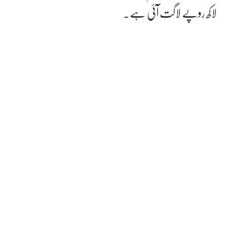
لاکھ روپے لاگت آئی ہے۔