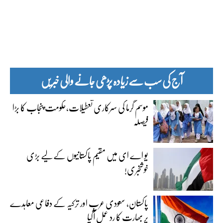
آج کی سب سے زیادہ پڑھی جانے والی خبریں
موسم گرما کی سرکاری تعطیلات،حکومت پنجاب کا بڑا
فیصلہ
یو اے ای میں مقیم پاکستانیوں کے لیے بڑی
خوشخبری!
پاکستان، سعودی عرب اور ترکیہ کے دفاعی معاہدے
پر بھارت کا رد عمل آگیا