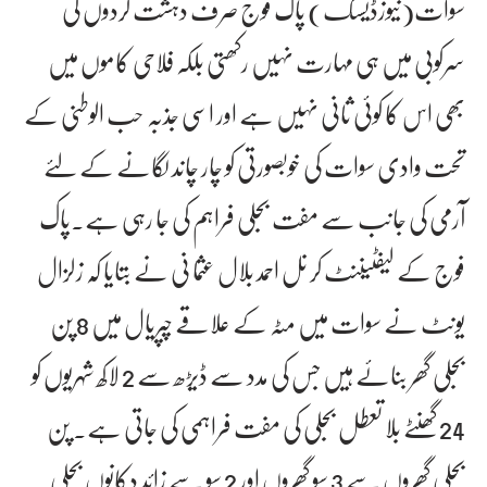
سوات(نیوزڈیسک) پاک فوج صرف دہشت گردوں کی
سرکوبی میں ہی مہارت نہیں رکھتی بلکہ فلاحی کاموں میں
بھی اس کا کوئی ثانی نہیں ہے اور اسی جذبہ حب الوطنی کے
تحت وادی سوات کی خوبصورتی کو چار چاند لگانے کے لئے
آرمی کی جانب سے مفت بجلی فراہم کی جا رہی ہے۔پاک
فوج کے لیفٹیننٹ کر نل احمد بلال عثما نی نے بتایا کہ زلزال
یونٹ نے سوات میں مٹہ کے علاقے چپریال میں 8 پن
بجلی گھر بنائے ہیں جس کی مدد سے ڈیڑھ سے 2 لاکھ شہریوں کو
24 گھنٹے بلا تعطل بجلی کی مفت فراہمی کی جاتی ہے۔ پن
بجلی گھروں سے 3 سو گھروں اور 2 سو سے زائد دکانوں بجلی