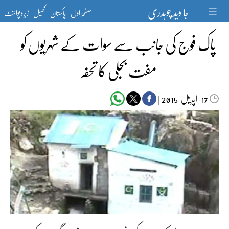
Ski
جا وید چوہدری
صفحۂ اول
پاکستان
کھیل
زیرو پوائنٹ
t
|
|
|
conten
پاک فوج کی جانب سے سوات کے شہریوں کو
مفت بجلی کا تحفہ
اپریل‬‮
|
2015
17