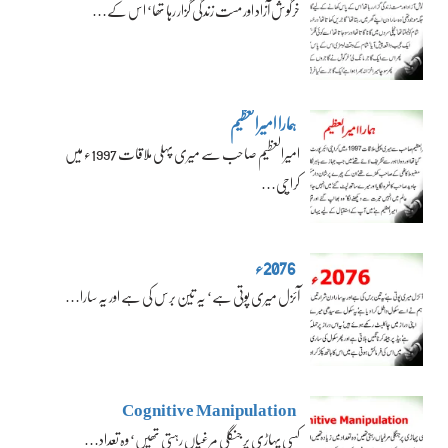
خرگوش آزاد اور مست زندگی گزار رہا تھا‘ اس کے…
ہمارا امیرالعظیم
امیرالعظیم صاحب سے میری پہلی ملاقات 1997ء میں
کراچی…
2076ء
آئزل میری پوتی ہے‘ یہ تین برس کی ہے اور یہ سارا…
Cognitive Manipulation
کسی پہاڑی پر جنگلی مرغیاں رہتی تھیں‘ وہ تعداد…