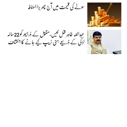
سونے کی قیمت میں آج پھر بڑا اضافہ
عبداللہ طاہر قتل کیس،مقتول کے ڈرائیور کو 22سالہ
لڑکی کے ذریعے ہنی ٹریپ کیے جانے کا انکشاف