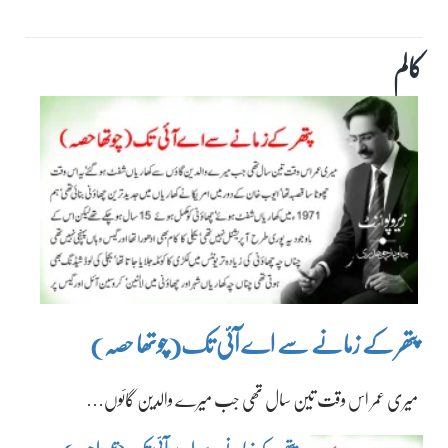
کالم
پتھر کے زمانے سے اے آئی تک(چوتھا حصہ)
میری عمر اس وقت تین سال تھی جب میرے والدین گائوں…