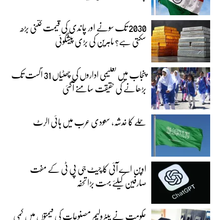
2030 تک سونے اور چاندی کی قیمت کتنی بڑھ
سکتی ہے؟ ماہرین کی بڑی پیشگوئی
پنجاب میں تعلیمی اداروں کی چھٹیاں 31 اگست تک
بڑھانے کی حقیقت سامنے آگئی
حملے کا خدشہ، سعودی عرب میں ہائی الرٹ
اوپن اے آئی کا چیٹ جی پی ٹی کے مفت
صارفین کیلئے بہت بڑا تحفہ
حکومت نے پیٹرولیم مصنوعات کی قیمتوں میں کمی