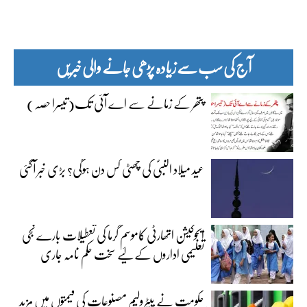
آج کی سب سے زیادہ پڑھی جانے والی خبریں
پتھر کے زمانے سے اے آئی تک(تیسرا حصہ)
عید میلاد النبیؐ کی چھٹی کس دن ہوگی؟ بڑی خبر آگئی
ایجوکیشن اتھارٹی کاموسمِ گرما کی تعطیلات بارے نجی
تعلیمی اداروں کے لیے سخت حکم نامہ جاری
حکومت نے پیٹرولیم مصنوعات کی قیمتوں میں مزید