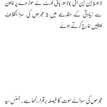
لاہور(این این آئی)لاہور ہائی کورٹ نے موٹر وے پر خاتون
سے زیادتی کے مقدمے میں 2 مجرموں کی سزا کیخلاف
اپیلیں خارج کرتے ہوئے
مجرموں کی سزائے موت کا فیصلہ برقرار رکھا ہے۔جسٹس سید