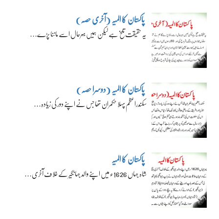
پاکستان کا المیہ (آخری حصہ)
یہ حقیقت تلخ ہے لیکن ہمیں بہرحال اسے ماننا پڑے…
پاکستان کا المیہ (دوسرا حصہ)
سکندراعظم پہلا حکمران تھا جس نے اپنے دور کی زیادہ…
پاکستان کا المیہ
شاہ جہاں 1626ء میں اپنے والد جہانگیر کے خلاف آخری…