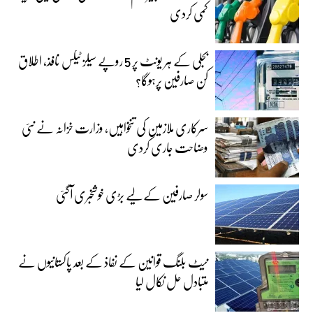
کمی کردی
بجلی کے ہر یونٹ پر 5 روپے سیلز ٹیکس نافذ، اطلاق
کن صارفین پرہوگا؟
سرکاری ملازمین کی تنخواہیں، وزارت خزانہ نے نئی
وضاحت جاری کردی
سولر صارفین کے لیے بڑی خوشخبری آگئی
نیٹ بلنگ قوانین کے نفاذ کے بعد پاکستانیوں نے
متبادل حل نکال لیا