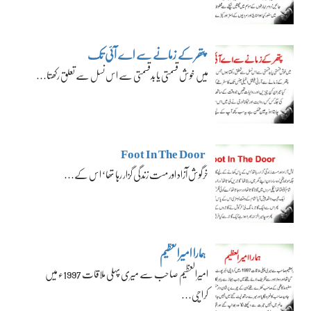
پتھر کے زمانے سے اے آئی تک
میں خوش قسمتی یا بدقسمتی سے اس نسل سے تعلق رکھتا…
Foot In The Door
خرگوش آزاد اور مست زندگی گزار رہا تھا‘ اس کے…
ہمارا امیرالعظیم
امیرالعظیم صاحب سے میری پہلی ملاقات 1997ء میں
کراچی…