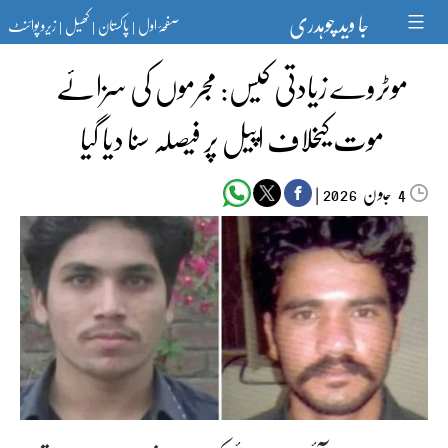
Ski
جا وید چوہدری
صفحۂ اول
پاکستان
کھیل
زیرو پوائنٹ
t
|
|
|
conten
موٹروے زیادتی کیس: مجرموں کی سزائے
موت کیخلاف اپیل پر فیصلہ سنا دیا گیا
جون‬‮
|
2026
4