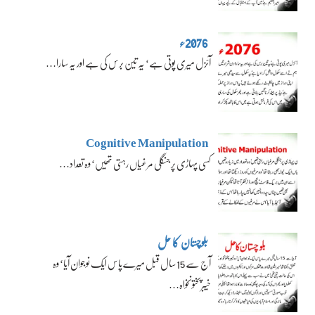
2076ء
آئزل میری پوتی ہے‘ یہ تین برس کی ہے اور یہ سارا…
Cognitive Manipulation
کسی پہاڑی پر جنگلی مرغیاں رہتی تھیں‘ وہ تعداد…
بلوچستان کا حل
آج سے 15 سال قبل میرے پاس ایک نوجوان آیا‘ وہ
خیبرپختونخواہ…