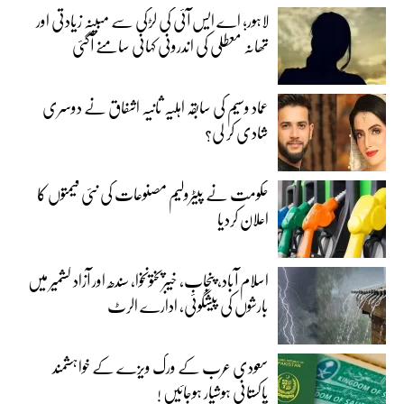
لاہور؛ اے ایس آئی کی لڑکی سے مبینہ زیادتی اور
تھانہ معطلی کی اندرونی کہانی سامنے آگئی
عماد وسیم کی سابقہ اہلیہ ثانیہ اشفاق نے دوسری
شادی کر لی؟
حکومت نے پیٹرولیم مصنوعات کی نئی قیمتوں کا
اعلان کردیا
اسلام آباد، پنجاب، خیبرپختونخوا، سندھ اور آزاد کشمیر میں
بارشوں کی پیشگوئی، ادارے الرٹ
سعودی عرب کے ورک ویزے کے خواہشمند
پاکستانی ہوشیار ہوجائیں !