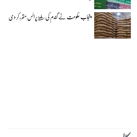
پنجاب حکومت نے گندم کی ریلیز پرائس مقرر کر دی‎