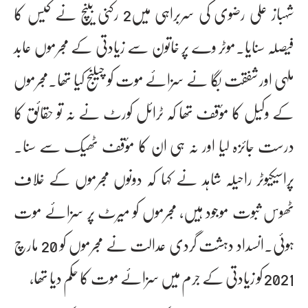
شہباز علی رضوی کی سربراہی میں2 رکنی بینچ نے کیس کا
فیصلہ سنایا۔موٹر وے پر خاتون سے زیادتی کے مجرموں عابد
ملہی اور شفقت بگا نے سزائے موت کو چیلنج کیا تھا۔مجرموں
کے وکیل کا مؤقف تھا کہ ٹرائل کورٹ نے نہ تو حقائق کا
درست جائزہ لیا اور نہ ہی ان کا مؤقف ٹھیک سے سنا۔
پراسیکیوٹر راحیلہ شاہد نے کہا کہ دونوں مجرموں کے خلاف
ٹھوس ثبوت موجود ہیں، مجرموں کو میرٹ پر سزائے موت
ہوئی۔انسداد دہشت گردی عدالت نے مجرموں کو 20 مارچ
2021 کو زیادتی کے جرم میں سزائے موت کا حکم دیا تھا،