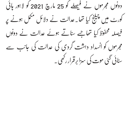
دونوں مجرموں نے فیصلے کو 25 مارچ 2021 کو لاہور ہائی
کورٹ میں چیلنج کیا تھا۔عدالت نے دلائل مکمل ہونے پر
فیصلہ محفوظ کیا تھاجسے سناتے ہوئے عدالت نے دونوں
مجرموں کو انسداد دہشت گردی کی عدالت کی جانب سے
سنائی گئی موت کی سزا برقرار رکھی۔