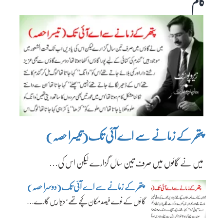
کالم
پتھر کے زمانے سے اے آئی تک(تیسرا حصہ)
میں نے گائوں میں صرف تین سال گزارے لیکن اس کی…
پتھر کے زمانے سے اے آئی تک(دوسرا حصہ)
گائوں کے نوے فیصد مکان کچے تھے‘ دیواریں گارے…