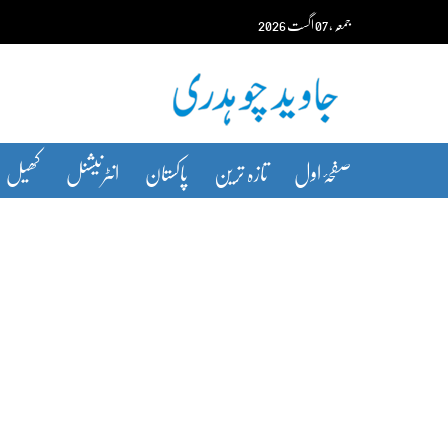
Ski
جمعہ‬‮
،
07
اگست‬‮
2026
t
conten
صفحۂ اول
تازہ ترین
پاکستان
انٹرنیشنل
کھیل