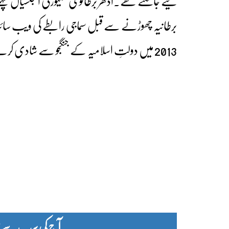
کیے جاسکتے تھے۔ادھر برطانوی سکیورٹی ایجنسیاں پہلے ہ
برطانیہ چھوڑنے سے قبل سماجی رابطے کی ویب سائٹ ٹوئ
2013 میں دولتِ اسلامیہ کے جنگجو سے شادی کرنے کے لیے گلاسکو سے شام پہنچی تھیں۔
آج کی سب سے زیا