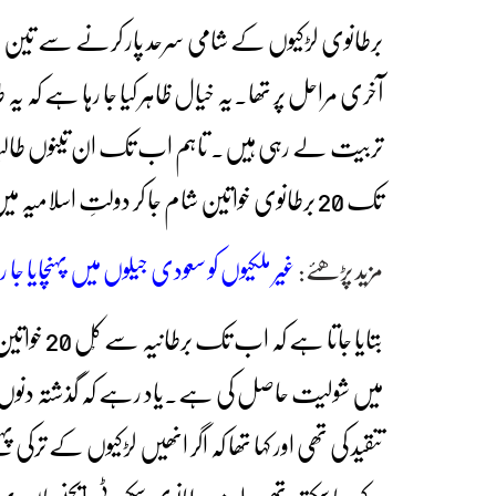
برطانوی لڑکیوں کے شامی سرحد پار کرنے سے تین ہفتے 
آخری مراحل پر تھا۔یہ خیال ظاہر کیا جا رہا ہے ک
تربیت لے رہی ہیں۔ تاہم اب تک ان تینوں طالبات 
تک 20 برطانوی خواتین شام جا کر دولتِ اسلامیہ میں شامل ہو چکی ہیں
مزید پڑھئے:
غیر ملکیوں کو سعودی جیلوں میں پہنچایا جا
بتایا جاتا
میں شولیت حاصل کی ہے۔یاد رہے کہ گذشتہ دنوں 
تنقید کی تھی اور کہا تھا کہ اگر انھیں لڑکیوں کے ترکی 