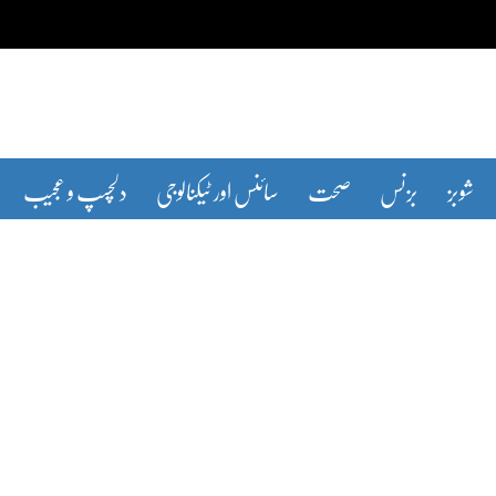
شوبز
بزنس
صحت
سائنس اور ٹیکنالوجی
دلچسپ و عجیب