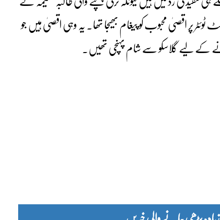
ی تنقید کی زد میں ہیں کیونکہ ترکی پہنچنے والی طالبہ شمیمہ نے
ٹر پر اقصیٰ محبوب کو پیغام بھیجا تھا۔ یہ وہی اقصیٰ ہیں جو
دہ پڑھی جانے والی خبریں