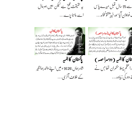
آج سے 15 سال قبل میرے پاس
یہ حقیقت تلخ ہے لیکن ہمیں بہرحال
وجوان آیا‘ وہ خیبرپختونخواہ…
اسے ماننا پڑے…
ستان کا المیہ (دوسرا حصہ)
پاکستان کا المیہ
راعظم پہلا حکمران تھا جس نے
شاہ جہاں 1626ء میں اپنے والد جہانگیر
 دور کی زیادہ…
کے خلاف آخری…