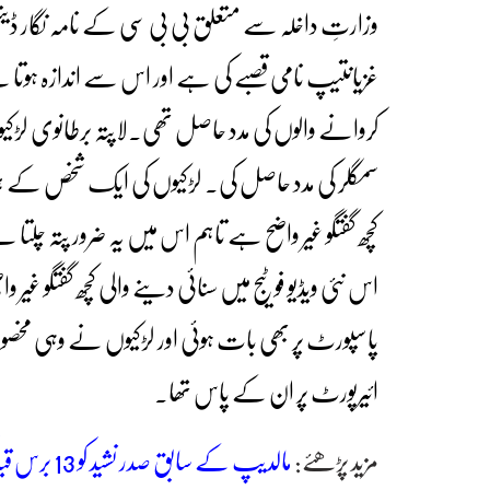
وزارتِ داخلہ سے متعلق بی بی سی کے نامہ نگار ڈینیئل 
غزیانتیپ نامی قصبے کی ہے اور اس سے اندازہ ہوتا ہے کہ
کروانے والوں کی مدد حاصل تھی۔لاپتہ برطانوی لڑک
سمگلر کی مدد حاصل کی۔ لڑکیوں کی ایک شخص کے ہمرا
کچھ گفتگو غیر واضح ہے تاہم اس میں یہ ضرور پتہ چل
اس نئی ویڈیو فوٹیج میں سنائی دینے والی کچھ گفتگو غیر
پاسپورٹ پر بھی بات ہوئی اور لڑکیوں نے وہی مخصوص 
ائیرپورٹ پر ان کے پاس تھا۔
مزید پڑھئے:
مالدیپ کے سابق صدر نشید کو 13 برس قید کی سزا