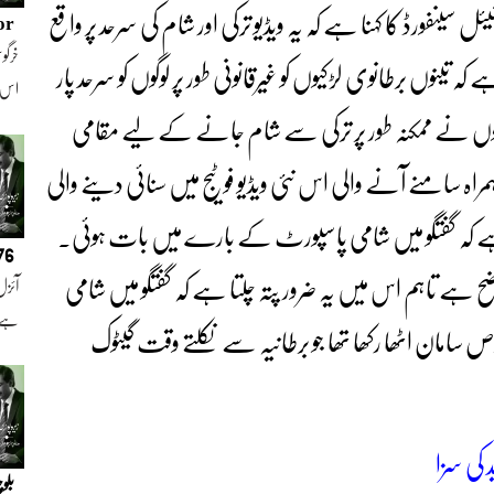
سینفورڈ کا کہنا ہے کہ یہ ویڈیو ترکی اور شام کی سرحد پر واقع
or
خرگوش
 تینوں برطانوی لڑکیوں کو غیرقانونی طور پر لوگوں کو سرحد پار
اس
یوں نے ممکنہ طور پر ترکی سے شام جانے کے لیے مقامی
ہ سامنے آنے والی اس نئی ویڈیو فوٹیج میں سنائی دینے والی
تا ہے کہ گفتگو میں شامی پاسپورٹ کے بارے میں بات ہوئی۔
076
 واضح ہے تاہم اس میں یہ ضرور پتہ چلتا ہے کہ گفتگو میں شامی
آئزل
ہے ا
سامان اٹھا رکھا تھا جو برطانیہ سے نکلتے وقت گیٹوک
بلو