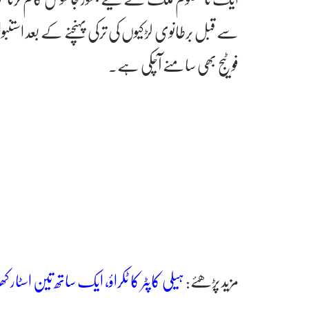
سے قبل برطانوی لڑکیوں کی ترکی پہنچنے کے بعد است
فوٹیج بھی سامنے آچکی ہے۔
مزید پڑھئے:
ہیلی کاپٹر کا ٹکراؤ، ایک ساتھ تین اسٹار 