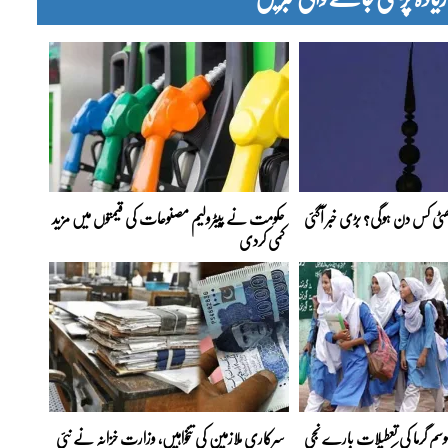
 چھٹی کس دن ہوگی؟ بڑی خبر آگئی
حکومت نے پیٹرولیم مصنوعات کی قیمتوں میں مزید
کمی کردی
موسمِ گرما کی تعطیلات بارے نجی
سرکاری ملازمین کی تنخواہیں، وزارت خزانہ نے نئی