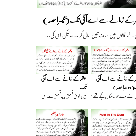
ھر کے زمانے سے اے آئی تک(تیسرا حصہ)
 نے گائوں میں صرف تین سال گزارے لیکن اس کی…
ر کے زمانے سے اے آئی
پتھر کے زمانے سے اے آئی
دوسرا حصہ)
تک
ں کے نوے فیصد مکان کچے تھے‘
میں خوش قسمتی یا بدقسمتی سے اس
اریں گارے…
نسل سے تعلق رکھتا…