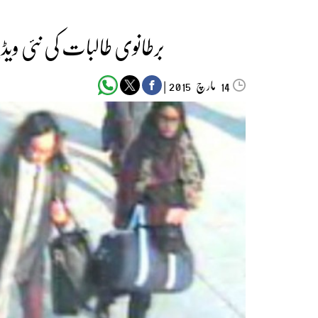
برطانوی طالبات کی نئی ویڈ
مارچ‬‮
|
2015
14