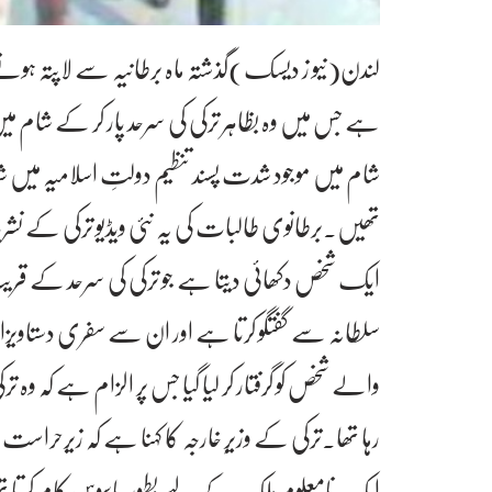
لندن(نیو ز دیسک)گذشتہ ماہ برطانیہ سے لاپتہ ہونے و
ہے جس میں وہ بظاہر ترکی کی سرحد پار کر کے شام می
تھیں۔برطانوی طالبات کی یہ نئی ویڈیو ترکی کے نشر
ایک شخص دکھائی دیتا ہے جو ترکی کی سرحد کے قریب 
سلطانہ سے گفتگو کرتا ہے اور ان سے سفری دستاویزا
والے شخص کو گرفتار کر لیا گیا جس پر الزام ہے کہ وہ ت
رہا تھا۔ترکی کے وزیرِ خارجہ کا کہنا ہے کہ زیرحراست
ایک نامعلوم ملک کے لیے بطور جاسوس کام کرتا ت