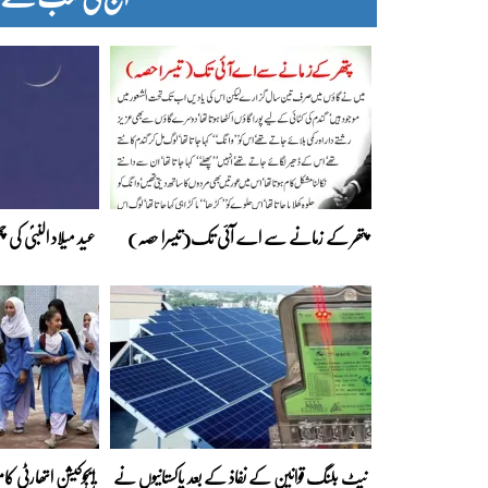
پتھر کے زمانے سے اے آئی تک(تیسرا حصہ)
عید میلاد النبیؐ کی
نیٹ بلنگ قوانین کے نفاذ کے بعد پاکستانیوں نے
ایجوکیشن اتھارٹی کا