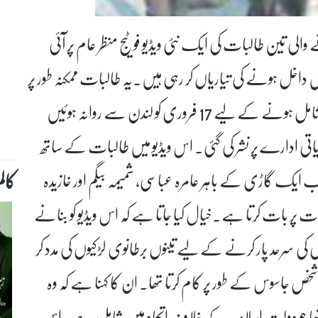
الی تین طالبات کی ایک نئی ویڈیو فوٹیج منظر عام پر آئی
ں داخل ہونے کی تیاریاں کر رہی ہیں۔یہ طالبات ممکنہ طور پر
شام میں موجود شدت پسند تنظیم دولتِ اسلامیہ میں شامل ہونے کے لیے 17 فروری کو لندن سے روانہ ہوئیں
یاتی ادارے پر نشر کی گئی۔ اس ویڈیو میں طالبات کے ساتھ
کال
ایک گاڑی کے باہر عامرہ عباسی، شمیمہ بیگم اور خازیدہ
ت پر بات کرتا ہے۔خیال کیا جاتا ہے کہ اس ویڈیو کو بنانے
رکی کی سرحد پار کرنے کے لیے تینوں برطانوی لڑکیوں کی مدد کر
 شخص جاسوس کے طور پر کام کرتا تھا۔ ان کا کہنا ہے کہ وہ
ھا جو دولتِ اسلامیہ کے خلاف اتحاد میں شامل ہے۔اس