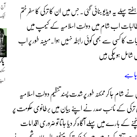
پہلے یہ ویڈیو بنائی گئی۔ جس میں ان کا ترکی کا سفر ختم
ایک ن
ہ یہ طالبات اب شام میں دولتِ اسلامیہ کے کیمپ میں
کا کسی سے بھی کوئی رابطہ نہیں ہوا۔مبینہ طور پر اب
پاک
سکند
 رہاہے
اپنے
 ہے کہ اب تک برطانیہ سے کْل 20 خواتین نے شام جا کر ممکنہ طور پر شدت پسند تنظیم دولتِ اسلامیہ
ترکی کے نائب صدر نے اپنے بیان میں برطانوی حکومت پر
پہنچنے کے بارے میں پہلے آگاہ کر دیا جاتا تو ضروری اقدامات