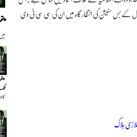
نبول کے بس سٹیشن کی انتظارگاہ میں ان کی سی سی ٹی وی
پت
میں
پتھ
تک(
گائو
دیو
کھلاڑی ہلاک