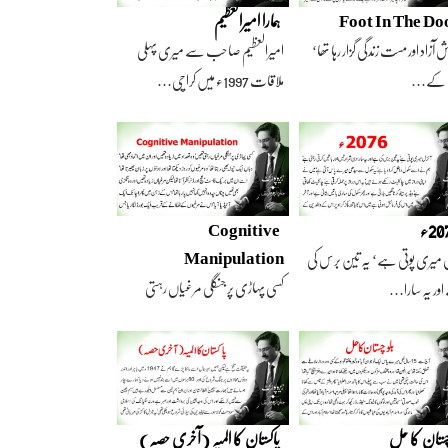
Foot In The Do
ہمارا امیرالعظیم
 آزاد اور مست زندگی گزار رہا تھا‘
امیرالعظیم صاحب سے میری پہلی
 کے…
ملاقات 1997ء میں کراچی…
2ء
Cognitive
Manipulation
 میری پوتی ہے‘ یہ تین برس کی
کسی پہاڑی پر جنگلی مرغیاں رہتی
ور یہ سارا…
تھیں‘ وہ تعداد…
چستان کا حل
پاکستان کا المیہ (آخری حصہ)