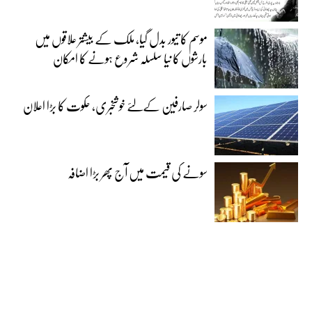
موسم کا تیور بدل گیا، ملک کے بیشتر علاقوں میں
بارشوں کا نیا سلسلہ شروع ہونے کا امکان
سولر صارفین کےلئے خوشخبری، حکوت کا بڑا اعلان
سونے کی قیمت میں آج پھر بڑا اضافہ