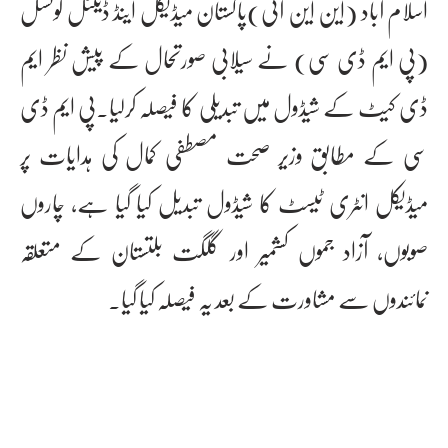
اسلام آباد (این این آئی)پاکستان میڈیکل اینڈ ڈینٹل کونسل
(پی ایم ڈی سی) نے سیلابی صورتحال کے پیش نظر ایم
ڈی کیٹ کے شیڈول میں تبدیلی کا فیصلہ کرلیا۔پی ایم ڈی
سی کے مطابق وزیر صحت مصطفی کمال کی ہدایات پر
میڈیکل انٹری ٹیسٹ کا شیڈول تبدیل کیا گیا ہے، چاروں
صوبوں، آزاد جموں کشمیر اور گلگت بلتستان کے متعلقہ
نمائندوں سے مشاورت کے بعد یہ فیصلہ کیا گیا۔