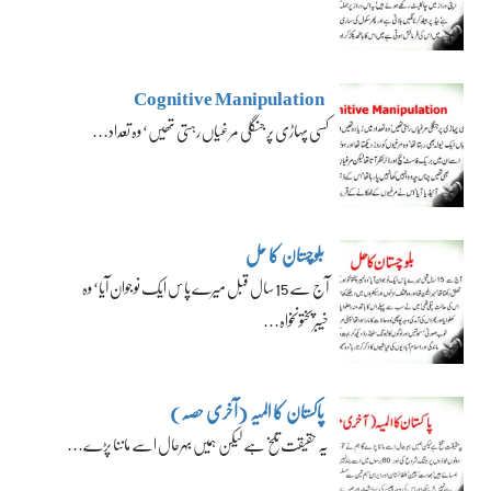
Cognitive Manipulation
کسی پہاڑی پر جنگلی مرغیاں رہتی تھیں‘ وہ تعداد…
بلوچستان کا حل
آج سے 15 سال قبل میرے پاس ایک نوجوان آیا‘ وہ
خیبرپختونخواہ…
پاکستان کا المیہ (آخری حصہ)
یہ حقیقت تلخ ہے لیکن ہمیں بہرحال اسے ماننا پڑے…