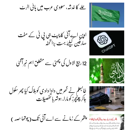
حملے کا خدشہ، سعودی عرب میں ہائی الرٹ
اوپن اے آئی کا چیٹ جی پی ٹی کے مفت
صارفین کیلئے بہت بڑا تحفہ
12 ربیع الاول کی چھٹی سے متعلق اہم خبر آگئی
طالبعلم نے گھر میں دادا دادی کو ہلاک کیا پھر سکول
جاکر 5ٹیچرز کو مارا، ہوشربا تفصیلات
پتھر کے زمانے سے اے آئی تک(چوتھا حصہ)