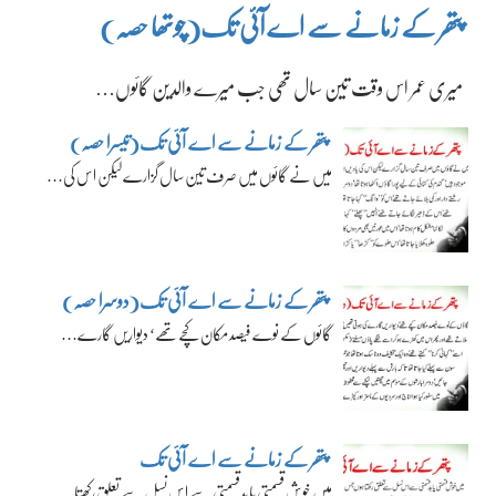
پتھر کے زمانے سے اے آئی تک(چوتھا حصہ)
میری عمر اس وقت تین سال تھی جب میرے والدین گائوں…
پتھر کے زمانے سے اے آئی تک(تیسرا حصہ)
میں نے گائوں میں صرف تین سال گزارے لیکن اس کی…
پتھر کے زمانے سے اے آئی تک(دوسرا حصہ)
گائوں کے نوے فیصد مکان کچے تھے‘ دیواریں گارے…
پتھر کے زمانے سے اے آئی تک
میں خوش قسمتی یا بدقسمتی سے اس نسل سے تعلق رکھتا…