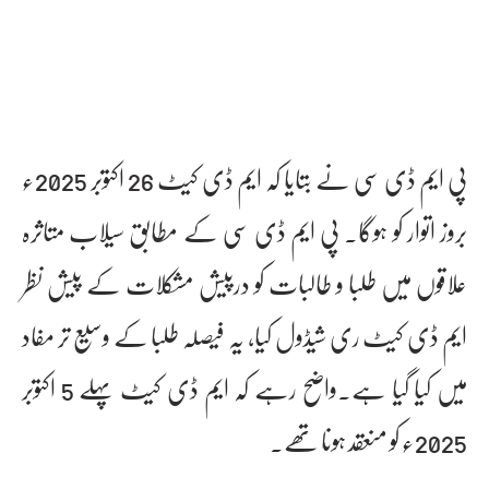
پی ایم ڈی سی نے بتایا کہ ایم ڈی کیٹ 26 اکتوبر 2025ء
بروز اتوار کو ہوگا۔ پی ایم ڈی سی کے مطابق سیلاب متاثرہ
علاقوں میں طلبا و طالبات کو درپیش مشکلات کے پیش نظر
ایم ڈی کیٹ ری شیڈول کیا، یہ فیصلہ طلبا کے وسیع تر مفاد
میں کیا گیا ہے۔واضح رہے کہ ایم ڈی کیٹ پہلے 5 اکتوبر
2025ء کو منعقد ہونا تھے۔