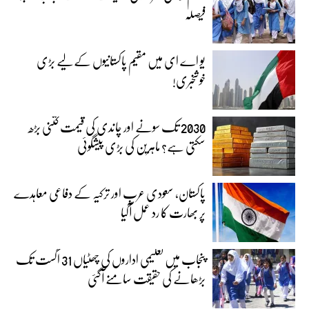
فیصلہ
یو اے ای میں مقیم پاکستانیوں کے لیے بڑی
خوشخبری!
2030 تک سونے اور چاندی کی قیمت کتنی بڑھ
سکتی ہے؟ ماہرین کی بڑی پیشگوئی
پاکستان، سعودی عرب اور ترکیہ کے دفاعی معاہدے
پر بھارت کا رد عمل آگیا
پنجاب میں تعلیمی اداروں کی چھٹیاں 31 اگست تک
بڑھانے کی حقیقت سامنے آگئی