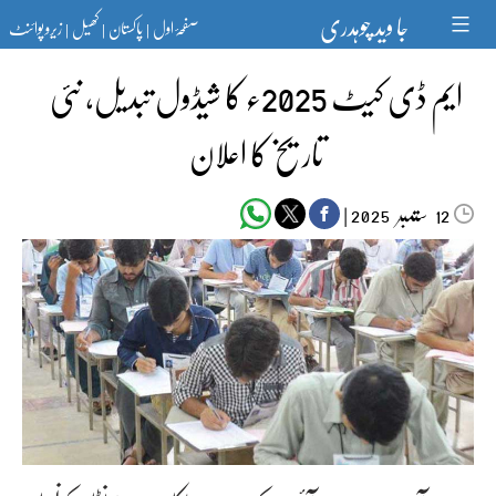
Ski
جا وید چوہدری
صفحۂ اول
پاکستان
کھیل
زیرو پوائنٹ
t
|
|
|
conten
ایم ڈی کیٹ 2025ء کا شیڈول تبدیل، نئی
تاریخ کا اعلان
ستمبر‬‮
|
2025
12