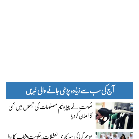
آج کی سب سے زیادہ پڑھی جانے والی خبریں
حکومت نے پیٹرولیم مصنوعات کی قیمتوں میں کمی
کا اعلان کردیا
موسم گرما کی سرکاری تعطیلات،حکومت پنجاب کا بڑا