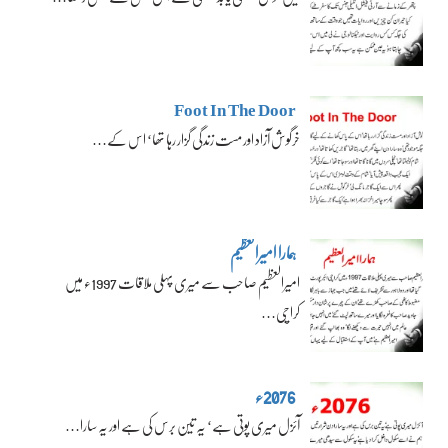
Foot In The Door
خرگوش آزاد اور مست زندگی گزار رہا تھا‘ اس کے…
ہمارا امیرالعظیم
امیرالعظیم صاحب سے میری پہلی ملاقات 1997ء میں
کراچی…
2076ء
آئزل میری پوتی ہے‘ یہ تین برس کی ہے اور یہ سارا…