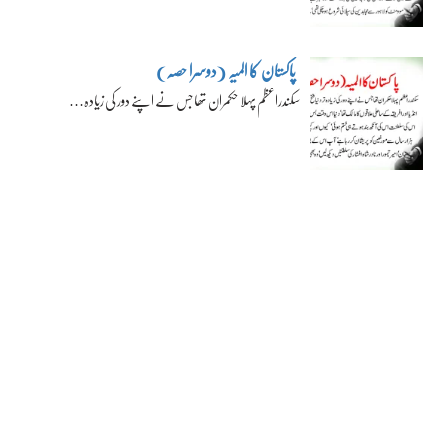
پاکستان کا المیہ (دوسرا حصہ)
سکندراعظم پہلا حکمران تھا جس نے اپنے دور کی زیادہ…