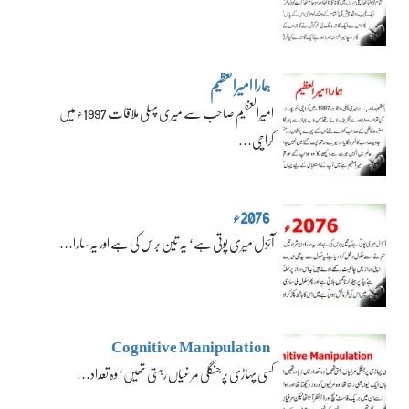
ہمارا امیرالعظیم
امیرالعظیم صاحب سے میری پہلی ملاقات 1997ء میں
کراچی…
2076ء
آئزل میری پوتی ہے‘ یہ تین برس کی ہے اور یہ سارا…
Cognitive Manipulation
کسی پہاڑی پر جنگلی مرغیاں رہتی تھیں‘ وہ تعداد…