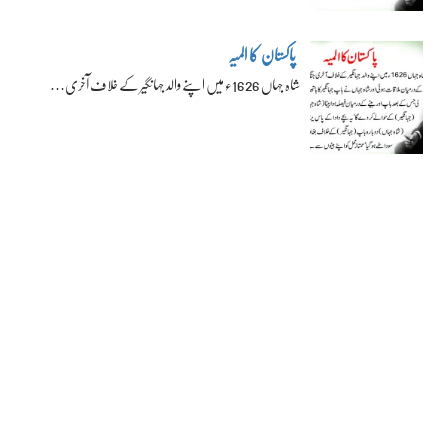
پاکستان کا المیہ
شاہ جہاں 1626ء میں اپنے والد جہانگیر کے خلاف آخری…