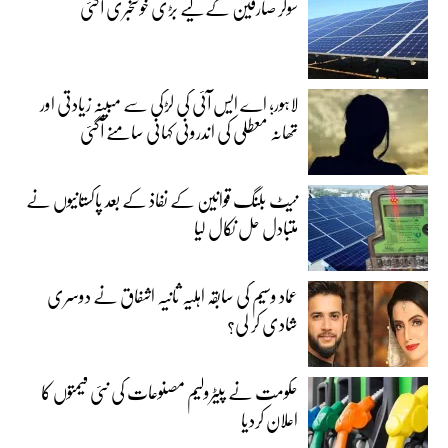
سولر صارفین کے لیے بڑی خوشخبری آگئی
لاہور؛ اے ایس آئی کی لڑکی سے مبینہ زیادتی اور
تھانہ معطلی کی اندرونی کہانی سامنے آگئی
نیٹ بلنگ قوانین کے نفاذ کے بعد پاکستانیوں نے
متبادل حل نکال لیا
عماد وسیم کی سابقہ اہلیہ ثانیہ اشفاق نے دوسری
شادی کر لی؟
حکومت نے پیٹرولیم مصنوعات کی نئی قیمتوں کا
اعلان کردیا