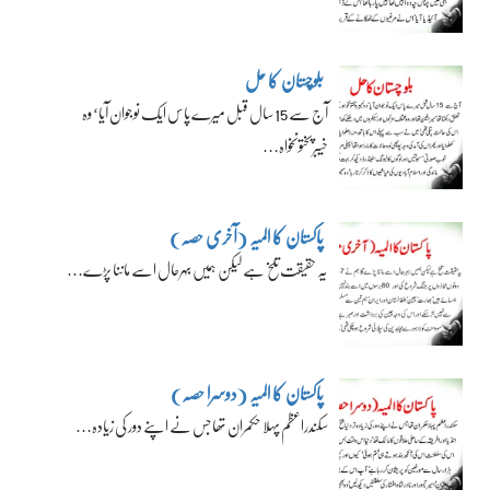
بلوچستان کا حل
آج سے 15 سال قبل میرے پاس ایک نوجوان آیا‘ وہ
خیبرپختونخواہ…
پاکستان کا المیہ (آخری حصہ)
یہ حقیقت تلخ ہے لیکن ہمیں بہرحال اسے ماننا پڑے…
پاکستان کا المیہ (دوسرا حصہ)
سکندراعظم پہلا حکمران تھا جس نے اپنے دور کی زیادہ…