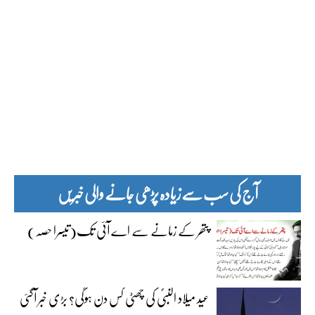
آج کی سب سے زیادہ پڑھی جانے والی خبریں
پتھر کے زمانے سے اے آئی تک(تیسرا حصہ)
عید میلاد النبیؐ کی چھٹی کس دن ہوگی؟ بڑی خبر آگئی