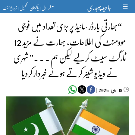
Ski
جا وید چوہدری
صفحۂ اول
پاکستان
کھیل
زیرو پوائنٹ
t
|
|
|
conten
“بھارتی بارڈر سائیڈ پر بڑی تعداد میں فوجی
موومنٹ کی اطلاعات, بھارت نے مزید 12
ٹارگٹ سیٹ کر لیے لیکن ہم ۔ ۔ ۔” شہری
نے ویڈیو شیئر کرتے ہوئے خبردار کردیا
مئی‬‮
|
2025
19