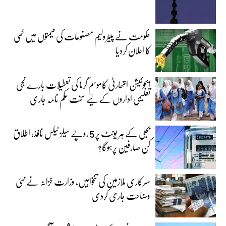
حکومت نے پیٹرولیم مصنوعات کی قیمتوں میں کمی
کا اعلان کردیا
ایجوکیشن اتھارٹی کاموسمِ گرما کی تعطیلات بارے نجی
تعلیمی اداروں کے لیے سخت حکم نامہ جاری
بجلی کے ہر یونٹ پر 5 روپے سیلز ٹیکس نافذ، اطلاق
کن صارفین پرہوگا؟
سرکاری ملازمین کی تنخواہیں، وزارت خزانہ نے نئی
وضاحت جاری کردی