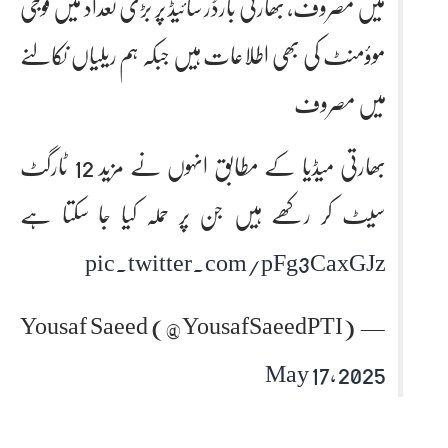
میں مصروف، بھارتی بارڈر سائیڈ پر بڑی تعداد میں فوجی
موؤمنٹ کی بھی اطلاعات ہیں جبکہ ہم ریلیاں نکالنے
میں مصروف
بھارتی میڈیا کے مطابق انہوں نے مزید 12 ٹارگٹ
سیٹ کر رکھے ہیں جن پر حملہ کیا جا سکتا ہے
pic.twitter.com/pFg3CaxGJz
— Yousaf Saeed (@YousafSaeedPTI)
May 17, 2025