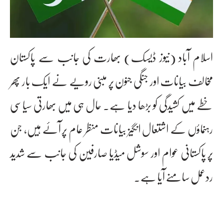
اسلام آباد (نیوز ڈیسک) بھارت کی جانب سے پاکستان
مخالف بیانات اور جنگی جنون پر مبنی رویے نے ایک بار پھر
خطے میں کشیدگی کو بڑھا دیا ہے۔ حال ہی میں بھارتی سیاسی
رہنماؤں کے اشتعال انگیز بیانات منظر عام پر آئے ہیں، جن
پر پاکستانی عوام اور سوشل میڈیا صارفین کی جانب سے شدید
ردعمل سامنے آیا ہے۔