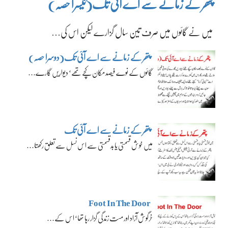
پتھر کے زمانے سے اے آئی تک(تیسرا حصہ)
میں نے گائوں میں صرف تین سال گزارے لیکن اس کی…
پتھر کے زمانے سے اے آئی تک(دوسرا حصہ)
گائوں کے نوے فیصد مکان کچے تھے‘ دیواریں گارے…
پتھر کے زمانے سے اے آئی تک
میں خوش قسمتی یا بدقسمتی سے اس نسل سے تعلق رکھتا…
Foot In The Door
خرگوش آزاد اور مست زندگی گزار رہا تھا‘ اس کے…