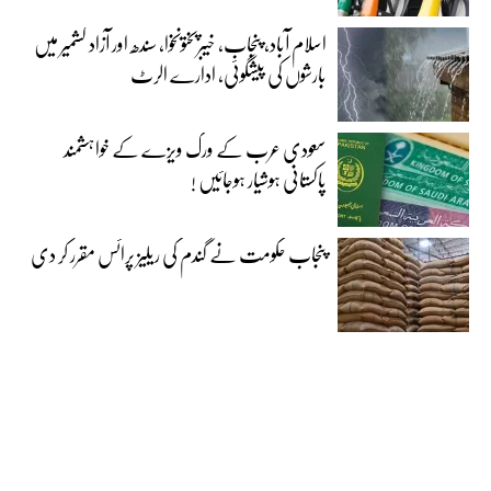
اسلام آباد، پنجاب، خیبرپختونخوا، سندھ اور آزاد کشمیر میں
بارشوں کی پیشگوئی، ادارے الرٹ
سعودی عرب کے ورک ویزے کے خواہشمند
پاکستانی ہوشیار ہوجائیں !
پنجاب حکومت نے گندم کی ریلیز پرائس مقرر کر دی‎