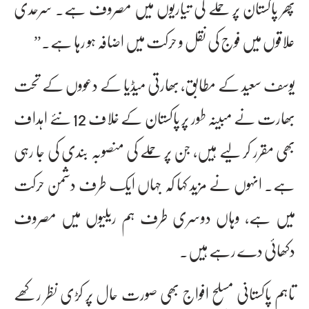
پھر پاکستان پر حملے کی تیاریوں میں مصروف ہے۔ سرحدی
علاقوں میں فوج کی نقل و حرکت میں اضافہ ہو رہا ہے۔”
یوسف سعید کے مطابق، بھارتی میڈیا کے دعووں کے تحت
بھارت نے مبینہ طور پر پاکستان کے خلاف 12 نئے اہداف
بھی مقرر کر لیے ہیں، جن پر حملے کی منصوبہ بندی کی جا رہی
ہے۔ انہوں نے مزید کہا کہ جہاں ایک طرف دشمن حرکت
میں ہے، وہاں دوسری طرف ہم ریلیوں میں مصروف
دکھائی دے رہے ہیں۔
تاہم پاکستانی مسلح افواج بھی صورت حال پر کڑی نظر رکھے