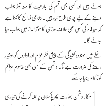
ہوئے ہیں اور کسی بھی قسم کی جارحیت کا منہ توڑ جواب
دینے کے لیے پوری طرح تیار ہیں۔ دفاعی ذرائع کا کہنا ہے
کہ سیز فائر کی کسی بھی خلاف ورزی کا مؤثر انداز میں جواب دیا
جائے گا۔
خطے میں موجودہ کشیدگی کے پیش نظر عوام اور اداروں کو ہوشیار
رہنے کی ضرورت ہے تاکہ دشمن کے کسی بھی مذموم عزائم
کو ناکام بنایا جا سکے۔
مکار دشمن بھارت پھر پاکستان پر حملہ کرنے کی تیاری