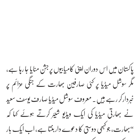
پاکستان میں اس دوران اپنی کامیابیوں پر جشن منایا جا رہا ہے،
مگر سوشل میڈیا پر کئی صارفین بھارت کے جنگی عزائم پر
خبردار کر رہے ہیں۔ معروف سوشل میڈیا صارف یوسف سعید
نے بھارتی میڈیا کی ایک ویڈیو شیئر کرتے ہوئے کہا کہ
“بھارت، جو کبھی دوستی کا دعوے دار بنتا ہے، اب ایک بار