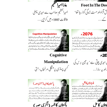
Foot In The Do
ہمارا امیرالعظیم
 آزاد اور مست زندگی گزار رہا تھا‘
امیرالعظیم صاحب سے میری پہلی
 کے…
ملاقات 1997ء میں کراچی…
2ء
Cognitive
Manipulation
 میری پوتی ہے‘ یہ تین برس کی
کسی پہاڑی پر جنگلی مرغیاں رہتی
ور یہ سارا…
تھیں‘ وہ تعداد…
چستان کا حل
پاکستان کا المیہ (آخری حصہ)