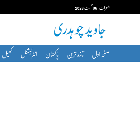
Ski
جمعرات‬‮
،
06
اگست‬‮
2026
t
conten
صفحۂ اول
تازہ ترین
پاکستان
انٹرنیشنل
کھیل