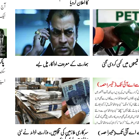
کا اعلان کردیا
ایک ن
پاک
 قیمتوں میں کمی کردی گئی
بھارت کے معروف اداکار چل بسے
سکند
اپنے
ے اے آئی تک(تیسرا حصہ)
سرکاری ملازمین کی تنخواہیں، وزارت خزانہ نے نئی
وضاحت جاری کردی