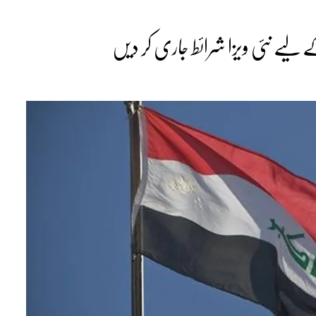
 لیے نئی ویزا شرائط جاری کر دیں