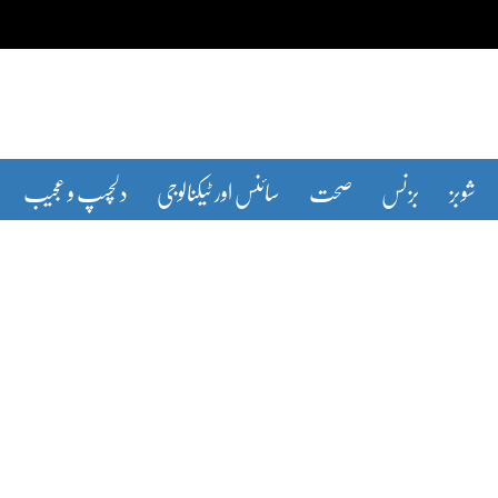
شوبز
بزنس
صحت
سائنس اور ٹیکنالوجی
دلچسپ و عجیب