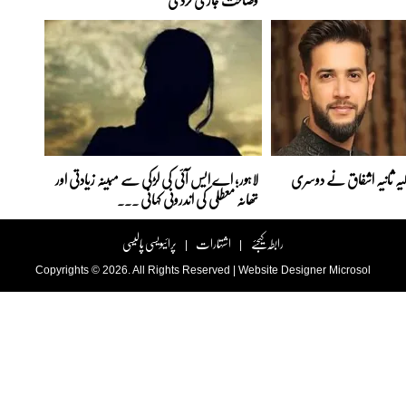
اہلیہ ثانیہ اشفاق نے دوسری
لاہور؛ اے ایس آئی کی لڑکی سے مبینہ زیادتی اور
تھانہ معطلی کی اندرونی کہانی ...
رابطہ کیجئے
اشتہارات
پرائیویسی پالیسی
|
|
Copyrights © 2026. All Rights Reserved |
Website Designer
Microsol