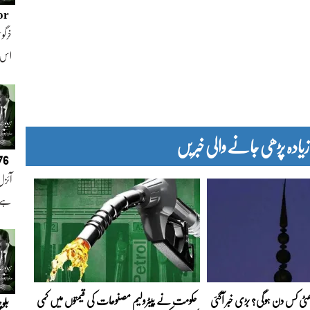
or
خرگوش
اس
دہ پڑھی جانے والی خبریں
076
آئزل
ہے ا
 چھٹی کس دن ہوگی؟ بڑی خبر آگئی
حکومت نے پیٹرولیم مصنوعات کی قیمتوں میں کمی
بلو