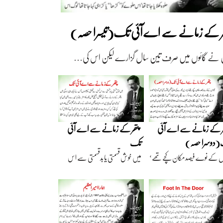
ھر کے زمانے سے اے آئی تک(تیسرا حصہ)
 نے گائوں میں صرف تین سال گزارے لیکن اس کی…
ر کے زمانے سے اے آئی
پتھر کے زمانے سے اے آئی
دوسرا حصہ)
تک
ں کے نوے فیصد مکان کچے تھے‘
میں خوش قسمتی یا بدقسمتی سے اس
اریں گارے…
نسل سے تعلق رکھتا…