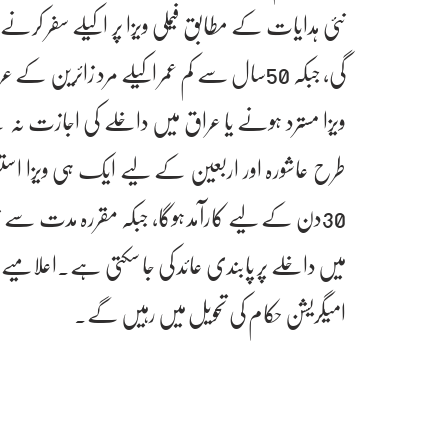
نئی ہدایات کے مطابق فیملی ویزا پر اکیلے سفر کر
گی، جبکہ 50سال سے کم عمر اکیلے مرد زائرین 
ویزا مسترد ہونے یا عراق میں داخلے کی اجازت نہ
طرح عاشورہ اور اربعین کے لیے ایک ہی ویزا است
30دن کے لیے کارآمد ہوگا، جبکہ مقررہ مدت سے 
میں داخلے پر پابندی عائد کی جا سکتی ہے۔اعلامیے ک
امیگریشن حکام کی تحویل میں رہیں گے۔