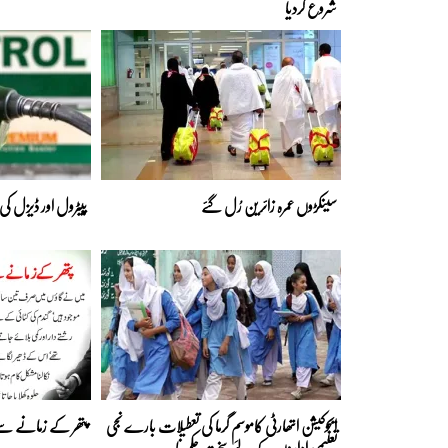
شروع کردیا
سینکڑوں عمرہ زائرین رُل گئے
پیٹرول اور ڈیزل کی
ایجوکیشن اتھارٹی کاموسمِ گرما کی تعطیلات بارے نجی
پتھر کے زمانے س
تعلیمی اداروں کے لیے سخت حکم نامہ ...