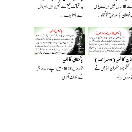
آج سے 15 سال قبل میرے پاس
یہ حقیقت تلخ ہے لیکن ہمیں بہرحال
وجوان آیا‘ وہ خیبرپختونخواہ…
اسے ماننا پڑے…
ستان کا المیہ (دوسرا حصہ)
پاکستان کا المیہ
راعظم پہلا حکمران تھا جس نے
شاہ جہاں 1626ء میں اپنے والد جہانگیر
 دور کی زیادہ…
کے خلاف آخری…