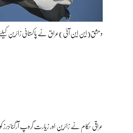
دمشق(این این آئی)عراق نے پاکستانی زائرین کیلئے 
عراقی حکام نے زائرین اور زیارت گروپ آرگنائزرز ک