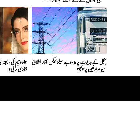
بجلی کے ہر یونٹ پر 5 روپے سیلز ٹیکس نافذ، اطلاق
عماد وسیم کی سابقہ 
کن صارفین پرہوگا؟
شادی کر لی؟