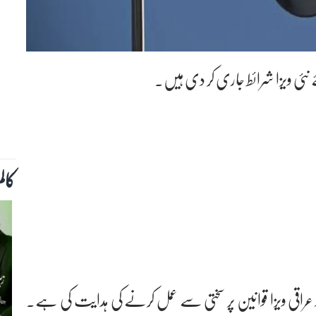
نئی ویزا شرائط جاری کر دی ہیں۔
کال
و عراقی ویزا قوانین پر سختی سے عمل کرنے کی ہدایت کی ہے۔