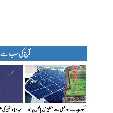
آج کی سب سے زیا
حکومت نے سولر بجلی سے متعلق نئی پالیسی پر غور
عید میلاد النبیؐ کی