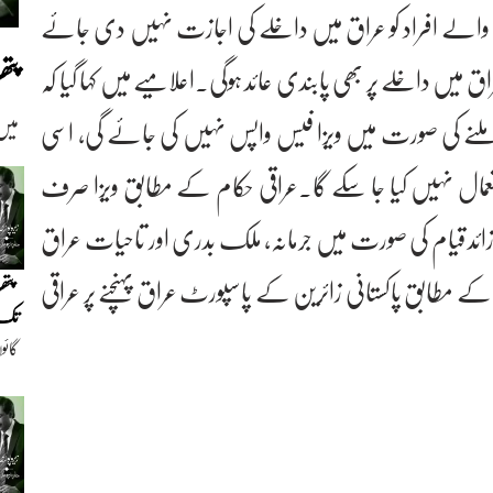
نے والے افراد کو عراق میں داخلے کی اجازت نہیں دی جائے
پت
کے عراق میں داخلے پر بھی پابندی عائد ہوگی۔اعلامیے میں کہا گیا کہ
 ملنے کی صورت میں ویزا فیس واپس نہیں کی جائے گی، اسی
میں
عمال نہیں کیا جا سکے گا۔عراقی حکام کے مطابق ویزا صرف
زائد قیام کی صورت میں جرمانہ، ملک بدری اور تاحیات عراق
ے مطابق پاکستانی زائرین کے پاسپورٹ عراق پہنچنے پر عراقی
پتھ
تک(
گائو
دیو