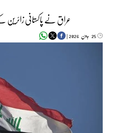
عراق نے پاکستانی زائرین کے
جون‬‮
|
2026
25