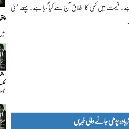
یٹر مقرر ہوگئی ہے۔ قیمت میں کمی کا اطلاق آج سے کیا گیا ہے۔پہلے مٹی
پت
میں
پتھ
تک(
گائو
دیو
دہ پڑھی جانے والی خبریں