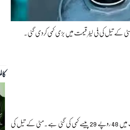
 مٹی کے تیل کی فی لیٹر قیمت میں بڑی کمی کردی گئی۔
کال
نوٹیفکیشن کے مطابق مٹی کے تیل کی فی لیٹر قیمت میں 48 روپے 29 پیسے کمی کی گئی ہے۔مٹی کے تیل کی