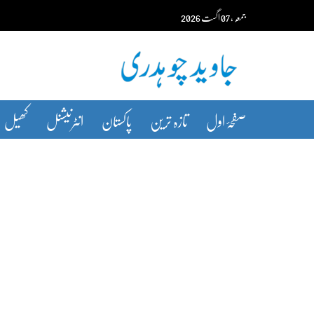
Ski
جمعہ‬‮
،
07
اگست‬‮
2026
t
conten
صفحۂ اول
تازہ ترین
پاکستان
انٹرنیشنل
کھیل