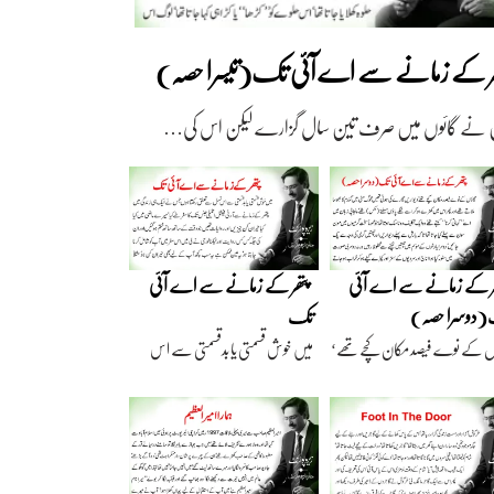
ھر کے زمانے سے اے آئی تک(تیسرا حصہ)
 نے گائوں میں صرف تین سال گزارے لیکن اس کی…
ر کے زمانے سے اے آئی
پتھر کے زمانے سے اے آئی
دوسرا حصہ)
تک
ں کے نوے فیصد مکان کچے تھے‘
میں خوش قسمتی یا بدقسمتی سے اس
اریں گارے…
نسل سے تعلق رکھتا…