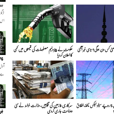
or
خرگوش
اس
 چھٹی کس دن ہوگی؟ بڑی خبر آگئی
حکومت نے پیٹرولیم مصنوعات کی قیمتوں میں کمی
کا اعلان کردیا
076
آئزل
ہے ا
بجلی کے ہر یونٹ پر 5 روپے سیلز ٹیکس نافذ، اطلاق
سرکاری ملازمین کی تنخواہیں، وزارت خزانہ نے نئی
وضاحت جاری کردی
بلو