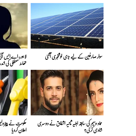
سولر صارفین کے لیے بڑی خوشخبری آگئی
لاہور؛ اے ایس آئی 
تھانہ معطلی کی اند
عماد وسیم کی سابقہ اہلیہ ثانیہ اشفاق نے دوسری
حکومت نے پیٹرولیم
شادی کر لی؟
اعلان کردیا