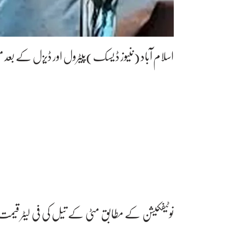
اسلام آباد (ننیوز ڈ یسک)پیٹرول اور ڈیزل کے بعد