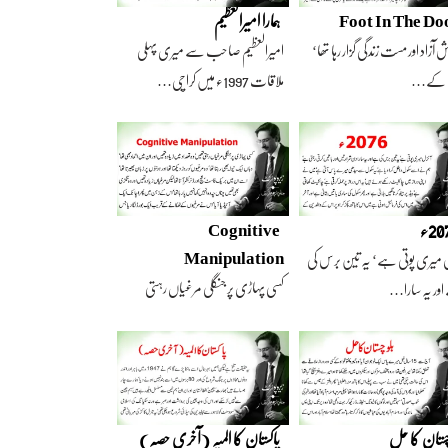
Foot In The Do
ہمارا امیرالعظیم
 آزاد اور مست زندگی گزار رہا تھا‘
امیرالعظیم صاحب سے میری پہلی
 کے…
ملاقات 1997ء میں کراچی…
2ء
Cognitive
Manipulation
 میری پوتی ہے‘ یہ تین برس کی
کسی پہاڑی پر جنگلی مرغیاں رہتی
ور یہ سارا…
تھیں‘ وہ تعداد…
چستان کا حل
پاکستان کا المیہ (آخری حصہ)