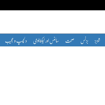
شوبز
بزنس
صحت
سائنس اور ٹیکنالوجی
دلچسپ و عجیب