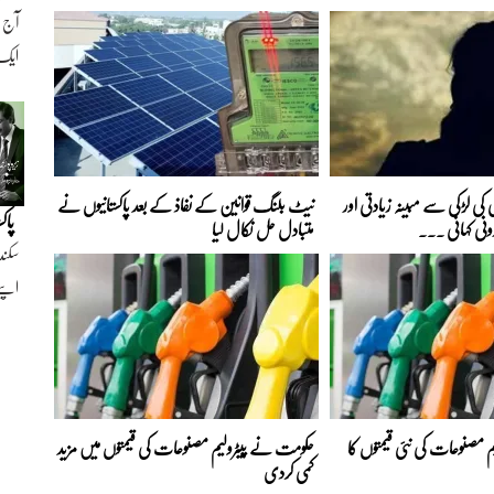
ایک ن
کی لڑکی سے مبینہ زیادتی اور
نیٹ بلنگ قوانین کے نفاذ کے بعد پاکستانیوں نے
پاک
رونی کہانی ...
متبادل حل نکال لیا
سکند
اپنے
 مصنوعات کی نئی قیمتوں کا
حکومت نے پیٹرولیم مصنوعات کی قیمتوں میں مزید
کمی کردی