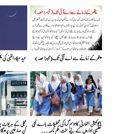
پتھر کے زمانے سے اے آئی تک(تیسرا حصہ)
عید میلاد النبیؐ کی
ایجوکیشن اتھارٹی کاموسمِ گرما کی تعطیلات بارے نجی
تعلیمی اداروں کے لیے سخت حکم نامہ ...
کن صارفین پرہوگا؟