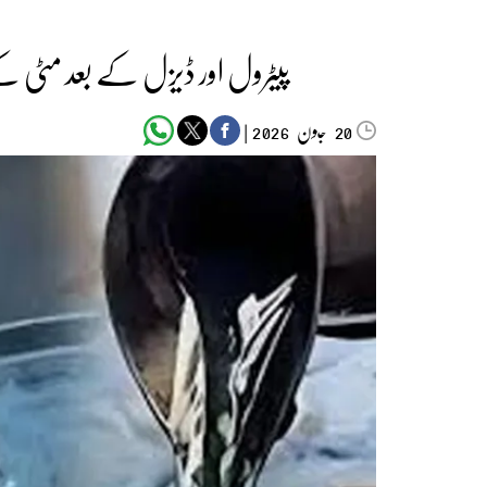
پیٹرول اور ڈیزل کے بعد مٹی ک
جون‬‮
|
2026
20