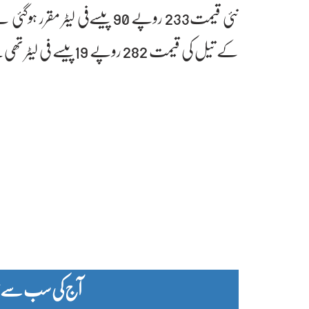
نئی قیمت233 روپے 90 پیسےفی ل
کے تیل کی قیمت 282 روپے 19پیسے فی لیٹر تھی۔
آج کی سب سے زیا