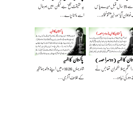
آج سے 15 سال قبل میرے پاس
یہ حقیقت تلخ ہے لیکن ہمیں بہرحال
وجوان آیا‘ وہ خیبرپختونخواہ…
اسے ماننا پڑے…
ستان کا المیہ (دوسرا حصہ)
پاکستان کا المیہ
راعظم پہلا حکمران تھا جس نے
شاہ جہاں 1626ء میں اپنے والد جہانگیر
 دور کی زیادہ…
کے خلاف آخری…