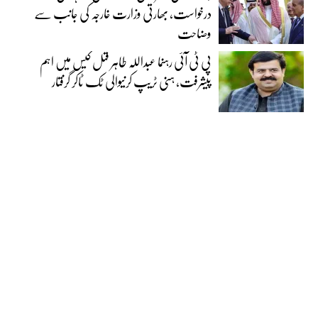
درخواست، بھارتی وزارت خارجہ کی جانب سے
وضاحت
پی ٹی آئی رہنما عبداللہ طاہر قتل کیس میں اہم
پیشرفت، ہنی ٹریپ کرنیوالی ٹک ٹاکر گرفتار