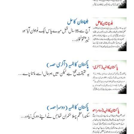
بلوچستان کا حل
آج سے 15 سال قبل میرے پاس ایک نوجوان آیا‘ وہ
خیبرپختونخواہ…
پاکستان کا المیہ (آخری حصہ)
یہ حقیقت تلخ ہے لیکن ہمیں بہرحال اسے ماننا پڑے…
پاکستان کا المیہ (دوسرا حصہ)
سکندراعظم پہلا حکمران تھا جس نے اپنے دور کی زیادہ…