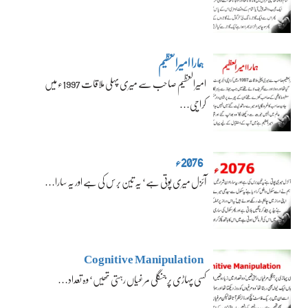
ہمارا امیرالعظیم
امیرالعظیم صاحب سے میری پہلی ملاقات 1997ء میں
کراچی…
2076ء
آئزل میری پوتی ہے‘ یہ تین برس کی ہے اور یہ سارا…
Cognitive Manipulation
کسی پہاڑی پر جنگلی مرغیاں رہتی تھیں‘ وہ تعداد…