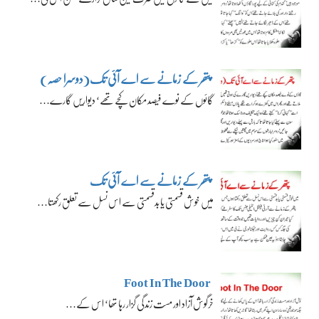
پتھر کے زمانے سے اے آئی تک(دوسرا حصہ)
گائوں کے نوے فیصد مکان کچے تھے‘ دیواریں گارے…
پتھر کے زمانے سے اے آئی تک
میں خوش قسمتی یا بدقسمتی سے اس نسل سے تعلق رکھتا…
Foot In The Door
خرگوش آزاد اور مست زندگی گزار رہا تھا‘ اس کے…