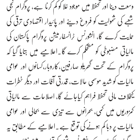
وسعت دینا اور تحفظ میں موجود خلا کو کم کرنا ہے، پروگرام نجی
شعبے کی شمولیت کو فروغ دینے اور پائیدار اقتصادی ترقی کی
حمایت کرے گا، انشورنس ٹرانسفارمیشن پروگرام پاکستان کی
مالیاتی مضبوطی کو مستحکم کرے گا۔اعلامیے میں بتایا گیا کہ
پروگرام کے تحت گھریلو صارفین،کاروبار،کسانوں اور عوامی
مالیات کو شدید موسمی حالات، قدرتی آفات اور دیگر خطرات
کیخلاف مالی تحفظ فراہم کیاجائے گا، اصلاحات سے مالیاتی
کمزوریوں میں کمی، بحرانوں سے تیزی سے بحالی اور عوامی
مالیات پر دبا کم ہونے کی توقع ہے۔اعلامیے کے مطابق یہ