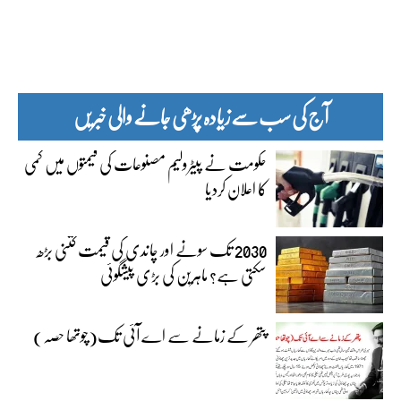
آج کی سب سے زیادہ پڑھی جانے والی خبریں
حکومت نے پیٹرولیم مصنوعات کی قیمتوں میں کمی
کا اعلان کردیا
2030 تک سونے اور چاندی کی قیمت کتنی بڑھ
سکتی ہے؟ ماہرین کی بڑی پیشگوئی
پتھر کے زمانے سے اے آئی تک(چوتھا حصہ)