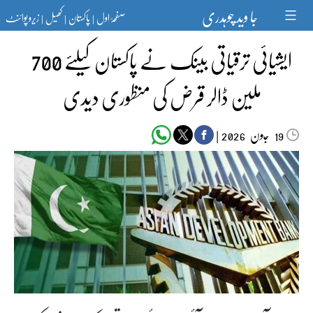
Ski
جا وید چوہدری
صفحۂ اول
پاکستان
کھیل
زیرو پوائنٹ
t
|
|
|
conten
ایشیائی ترقیاتی بینک نے پاکستان کیلئے 700
ملین ڈالر قرض کی منظوری دیدی
جون‬‮
|
2026
19