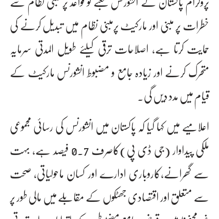
پروگرام پاکستان کے انشورنس شعبے کو قواعد پر مبنی نظام سے
خطرات پر مبنی اور مارکیٹ پرمبنی نظام میں تبدیل کرنے کی
حمایت کرتا ہے، اصلاحات ترقی کیلئے طویل المدتی سرمایہ
متحرک کرنے اور زیادہ جامع و مضبوط انشورنس مارکیٹ کے
قیام میں مدد دیں گی۔
اعلامیے میں کہا گیا کہ پاکستان میں انشورنس کی رسائی مجموعی
ملکی پیداوار (جی ڈی پی)کاصرف 0.7 فیصد ہے، بہت
سے گھرانے،کاروباری ادارے اور کسان ماحولیاتی، صحت
سے متعلق اور اقتصادی جھٹکوں کے مقابلے میں مالی طور پر