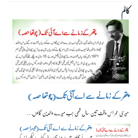
کالم
پتھر کے زمانے سے اے آئی تک(چوتھا حصہ)
میری عمر اس وقت تین سال تھی جب میرے والدین گائوں…
پتھر کے زمانے سے اے آئی تک(تیسرا حصہ)
میں نے گائوں میں صرف تین سال گزارے لیکن اس کی…