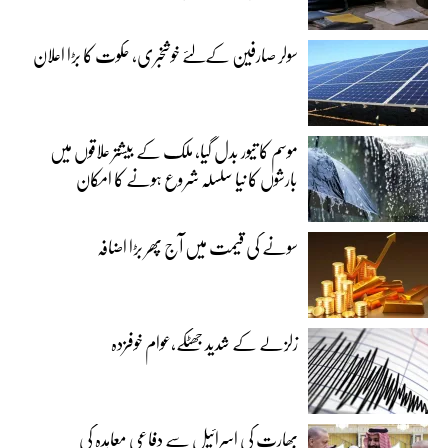
سولر صارفین کےلئے خوشخبری، حکوت کا بڑا اعلان
موسم کا تیور بدل گیا، ملک کے بیشتر علاقوں میں
بارشوں کا نیا سلسلہ شروع ہونے کا امکان
سونے کی قیمت میں آج پھر بڑا اضافہ
زلزلے کے شدید جھٹکے،عوام خوفزدہ
بھارت کی اسرائیل سے دفاعی معاہدہ کی