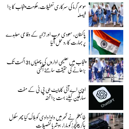
موسم گرما کی سرکاری تعطیلات،حکومت پنجاب کا بڑا
فیصلہ
پاکستان، سعودی عرب اور ترکیہ کے دفاعی معاہدے
پر بھارت کا رد عمل آگیا
پنجاب میں تعلیمی اداروں کی چھٹیاں 31 اگست تک
بڑھانے کی حقیقت سامنے آگئی
اوپن اے آئی کا چیٹ جی پی ٹی کے مفت
صارفین کیلئے بہت بڑا تحفہ
طالبعلم نے گھر میں دادا دادی کو ہلاک کیا پھر سکول
جاکر 5ٹیچرز کو مارا، ہوشربا تفصیلات