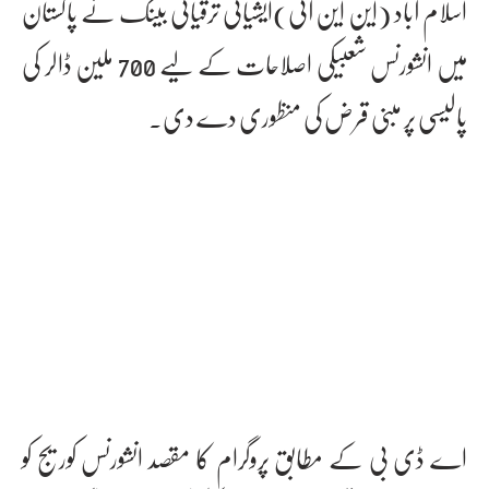
اسلام آباد (این این آئی)ایشیائی ترقیاتی بینک نے پاکستان
میں انشورنس شعبیکی اصلاحات کے لیے 700 ملین ڈالر کی
پالیسی پر مبنی قرض کی منظوری دے دی۔
اے ڈی بی کے مطابق پروگرام کا مقصد انشورنس کوریج کو