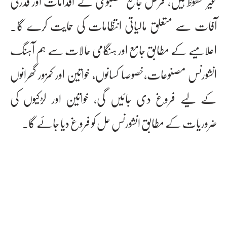
غیر محفوظ ہیں، قرض جامع مضبوطی کے اقدامات اور قدرتی
آفات سے متعلق مالیاتی انتظامات کی حمایت کرے گا۔
اعلامیے کے مطابق جامع اور ہنگامی حالات سے ہم آہنگ
انشورنس مصنوعات،خصوصا کسانوں، خواتین اور کمزور گھرانوں
کے لیے فروغ دی جائیں گی، خواتین اور لڑکیوں کی
ضروریات کے مطابق انشورنس حل کو فروغ دیا جائے گا۔